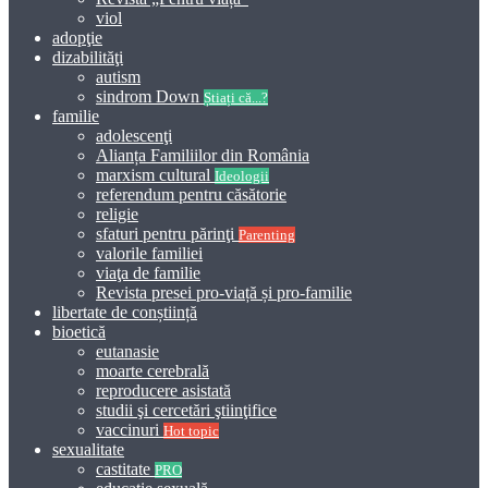
viol
adopţie
dizabilităţi
autism
sindrom Down
Știați că...?
familie
adolescenţi
Alianța Familiilor din România
marxism cultural
Ideologii
referendum pentru căsătorie
religie
sfaturi pentru părinţi
Parenting
valorile familiei
viaţa de familie
Revista presei pro-viață și pro-familie
libertate de conștiință
bioetică
eutanasie
moarte cerebrală
reproducere asistată
studii şi cercetări ştiinţifice
vaccinuri
Hot topic
sexualitate
castitate
PRO