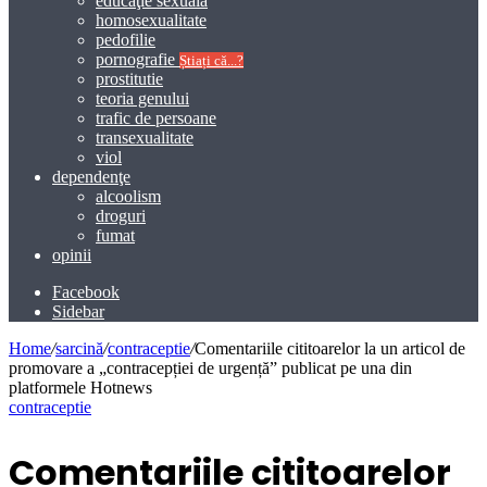
educaţie sexuală
homosexualitate
pedofilie
pornografie
Știați că...?
prostitutie
teoria genului
trafic de persoane
transexualitate
viol
dependenţe
alcoolism
droguri
fumat
opinii
Facebook
Sidebar
Home
/
sarcină
/
contraceptie
/
Comentariile cititoarelor la un articol de
promovare a „contracepției de urgență” publicat pe una din
platformele Hotnews
contraceptie
Comentariile cititoarelor