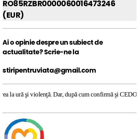
RO85RZBR0000060016473246
(EUR)
Ai o opinie despre un subiect de
actualitate? Scrie-ne la
stiripentruviata@gmail.com
ă. Dar, după cum confirmă şi CEDO în cazul Handyside vs. 