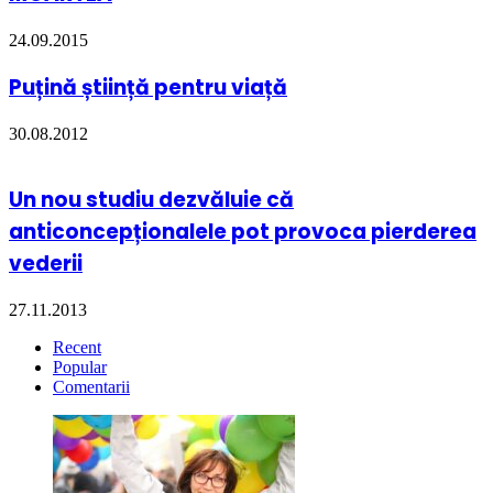
24.09.2015
Puțină știință pentru viață
30.08.2012
Un nou studiu dezvăluie că
anticoncepționalele pot provoca pierderea
vederii
27.11.2013
Recent
Popular
Comentarii