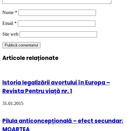
Nume
*
Email
*
Site web
Articole relaționate
Istoria legalizării avortului în Europa –
Revista Pentru viață nr. 1
31.01.2015
Pilula anticoncepțională – efect secundar:
MOARTEA