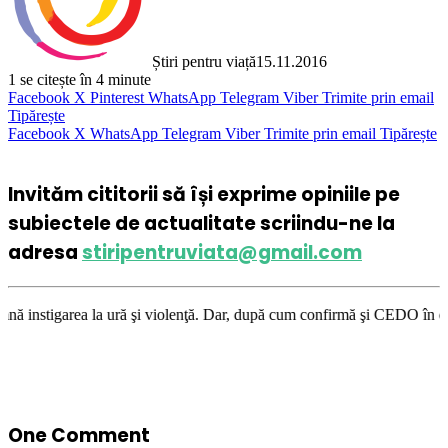
Știri pentru viață
15.11.2016
1
se citește în 4 minute
Facebook
X
Pinterest
WhatsApp
Telegram
Viber
Trimite prin email
Tipărește
Facebook
X
WhatsApp
Telegram
Viber
Trimite prin email
Tipărește
Invităm cititorii să își exprime opiniile pe
subiectele de actualitate scriindu-ne la
adresa
stiripentruviata@gmail.com
 şi violenţă. Dar, după cum confirmă şi CEDO în cazul Handyside vs. UK (
One Comment