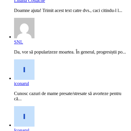
Liliana Costache
Doamne ajuta! Trimit acest text catre dvs., caci citindu-l l...
SNL
Da, vor să popularizeze moartea. În general, progresiștii po...
iconarul
Cunosc cazuri de mame presate/stresate să avorteze pentru
că...
Iconarul