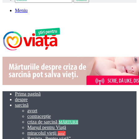
Meniu
Prima pagină
despre
sarcină
avort
contracepție
criza de sarcină
MĂRTURII
Marșul pentru Viață
miracolul vieţii
nou!
Revista „Pentru viață”