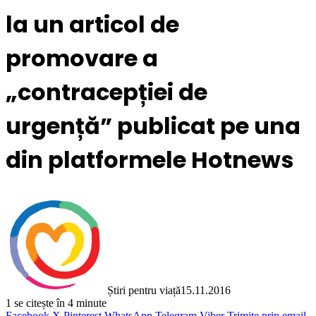
la un articol de
promovare a
„contracepției de
urgență” publicat pe una
din platformele Hotnews
Știri pentru viață
15.11.2016
1
se citește în 4 minute
Facebook
X
Pinterest
WhatsApp
Telegram
Viber
Trimite prin email