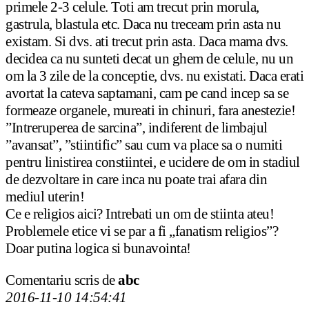
primele 2-3 celule. Toti am trecut prin morula,
gastrula, blastula etc. Daca nu treceam prin asta nu
existam. Si dvs. ati trecut prin asta. Daca mama dvs.
decidea ca nu sunteti decat un ghem de celule, nu un
om la 3 zile de la conceptie, dvs. nu existati. Daca erati
avortat la cateva saptamani, cam pe cand incep sa se
formeaze organele, mureati in chinuri, fara anestezie!
”Intreruperea de sarcina”, indiferent de limbajul
”avansat”, ”stiintific” sau cum va place sa o numiti
pentru linistirea constiintei, e ucidere de om in stadiul
de dezvoltare in care inca nu poate trai afara din
mediul uterin!
Ce e religios aici? Intrebati un om de stiinta ateu!
Problemele etice vi se par a fi „fanatism religios”?
Doar putina logica si bunavointa!
Comentariu scris de
abc
2016-11-10 14:54:41