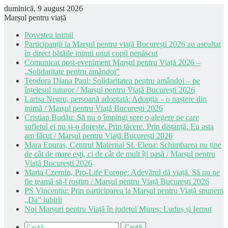
duminică, 9 august 2026
Marșul pentru viață
Povestea inimii
Participanții la Marșul pentru viață București 2026 au ascultat
în direct bătăile inimii unui copil nenăscut
Comunicat post-eveniment Marșul pentru Viață 2026 –
„Solidaritate pentru amândoi”
Teodora Diana Paul: Solidaritatea pentru amândoi – pe
înțelesul tuturor / Marșul pentru Viață București 2026
Larisa Negru, persoană adoptată: Adopția – o naștere din
inimă / Marșul pentru Viață București 2026
Cristian Budău: Să nu o împingi spre o alegere pe care
sufletul ei nu și-o dorește. Prin tăcere. Prin distanță. Eu asta
am făcut / Marșul pentru Viață București 2026
Mara Epuraș, Centrul Maternal Sf. Elena: Schimbarea nu ține
de cât de mare ești, ci de cât de mult îți pasă / Marșul pentru
Viață București 2026
Maria Czernin, Pro-Life Europe: Adevărul dă viață. Să nu ne
fie teamă să-l rostim / Marșul pentru Viață București 2026
PS Vincențiu: Prin participarea la Marșul pentru Viață spunem
„Da” iubirii
Noi Marșuri pentru Viață în județul Mureș: Luduș și Iernut
Caută