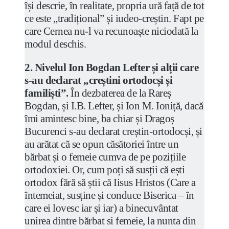
își descrie, în realitate, propria ură față de tot
ce este „tradițional” și iudeo-creștin. Fapt pe
care Cernea nu-l va recunoaște niciodată la
modul deschis.
2. Nivelul Ion Bogdan Lefter și alții care
s-au declarat „creștini ortodocși și
familiști”.
În dezbaterea de la Rareș
Bogdan, și I.B. Lefter, și Ion M. Ioniță, dacă
îmi amintesc bine, ba chiar și Dragoș
Bucurenci s-au declarat creștin-ortodocși, și
au arătat că se opun căsătoriei între un
bărbat și o femeie cumva de pe pozițiile
ortodoxiei. Or, cum poți să susții că ești
ortodox fără să știi că Iisus Hristos (Care a
întemeiat, susține și conduce Biserica – în
care ei lovesc iar și iar) a binecuvântat
unirea dintre bărbat si femeie, la nunta din