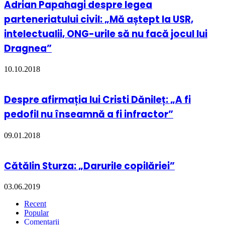
Adrian Papahagi despre legea
parteneriatului civil: „Mă aștept la USR,
intelectualii, ONG-urile să nu facă jocul lui
Dragnea”
10.10.2018
Despre afirmația lui Cristi Dănileț: „A fi
pedofil nu înseamnă a fi infractor”
09.01.2018
Cătălin Sturza: „Darurile copilăriei”
03.06.2019
Recent
Popular
Comentarii