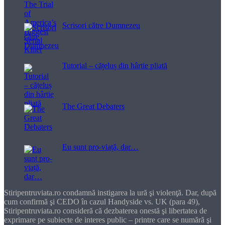
Scrisori către Dumnezeu
Tutorial – cățeluș din hârtie pliată
The Great Debaters
Eu sunt pro-viață, dar…
Stiripentruviata.ro condamnă instigarea la ură şi violenţă. Dar, după
cum confirmă şi CEDO în cazul Handyside vs. UK (para 49),
Stiripentruviata.ro consideră că dezbaterea onestă şi libertatea de
exprimare pe subiecte de interes public – printre care se numără şi