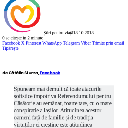
Știri pentru viață
18.10.2018
0
se citește în 2 minute
Facebook
X
Pinterest
WhatsApp
Telegram
Viber
Trimite prin email
Tipărește
de Cătălin Sturza,
Facebook
Spuneam mai demult că toate atacurile
sofistice împotriva Referendumului pentru
Căsătorie au semănat, foarte tare, cu o mare
conspirație a lașilor. Atitudinea acestor
oameni față de familie și de tradiția
virtuților ei creștine este atitudinea