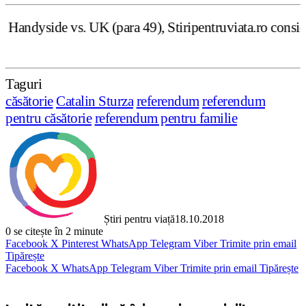
(para 49), Stiripentruviata.ro consideră că dezbaterea on
Taguri
căsătorie
Catalin Sturza
referendum
referendum
pentru căsătorie
referendum pentru familie
Știri pentru viață
18.10.2018
0
se citește în 2 minute
Facebook
X
Pinterest
WhatsApp
Telegram
Viber
Trimite prin email
Tipărește
Facebook
X
WhatsApp
Telegram
Viber
Trimite prin email
Tipărește