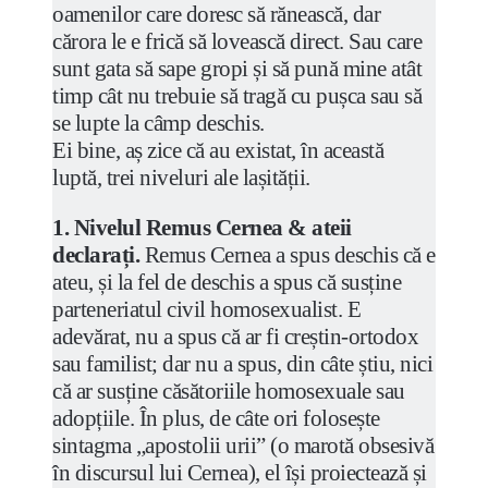
oamenilor care doresc să rănească, dar
cărora le e frică să lovească direct. Sau care
sunt gata să sape gropi și să pună mine atât
timp cât nu trebuie să tragă cu pușca sau să
se lupte la câmp deschis.
Ei bine, aș zice că au existat, în această
luptă, trei niveluri ale lașității.
1. Nivelul Remus Cernea & ateii
declarați.
Remus Cernea a spus deschis că e
ateu, și la fel de deschis a spus că susține
parteneriatul civil homosexualist. E
adevărat, nu a spus că ar fi creștin-ortodox
sau familist; dar nu a spus, din câte știu, nici
că ar susține căsătoriile homosexuale sau
adopțiile. În plus, de câte ori folosește
sintagma „apostolii urii” (o marotă obsesivă
în discursul lui Cernea), el își proiectează și