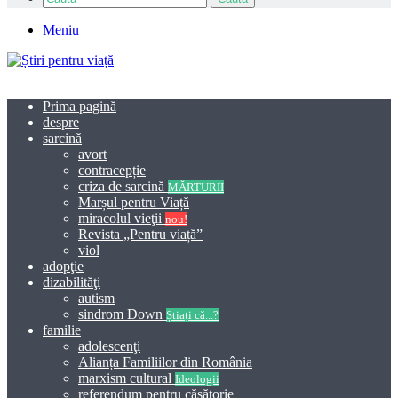
Meniu
Prima pagină
despre
sarcină
avort
contracepție
criza de sarcină
MĂRTURII
Marșul pentru Viață
miracolul vieţii
nou!
Revista „Pentru viață”
viol
adopţie
dizabilităţi
autism
sindrom Down
Știați că...?
familie
adolescenţi
Alianța Familiilor din România
marxism cultural
Ideologii
referendum pentru căsătorie