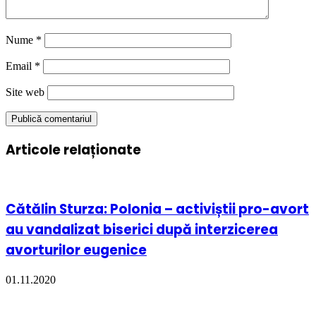
Nume
*
Email
*
Site web
Articole relaționate
Cătălin Sturza: Polonia – activiștii pro-avort
au vandalizat biserici după interzicerea
avorturilor eugenice
01.11.2020