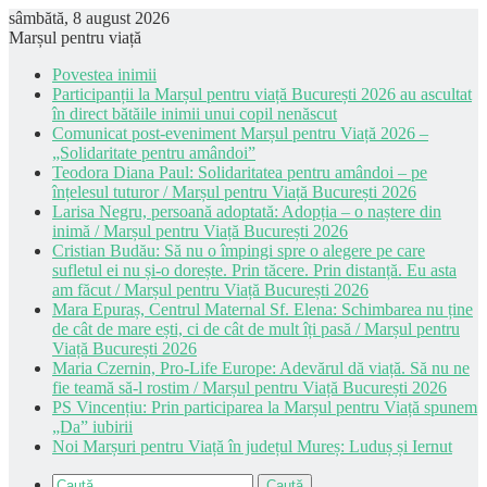
sâmbătă, 8 august 2026
Marșul pentru viață
Povestea inimii
Participanții la Marșul pentru viață București 2026 au ascultat
în direct bătăile inimii unui copil nenăscut
Comunicat post-eveniment Marșul pentru Viață 2026 –
„Solidaritate pentru amândoi”
Teodora Diana Paul: Solidaritatea pentru amândoi – pe
înțelesul tuturor / Marșul pentru Viață București 2026
Larisa Negru, persoană adoptată: Adopția – o naștere din
inimă / Marșul pentru Viață București 2026
Cristian Budău: Să nu o împingi spre o alegere pe care
sufletul ei nu și-o dorește. Prin tăcere. Prin distanță. Eu asta
am făcut / Marșul pentru Viață București 2026
Mara Epuraș, Centrul Maternal Sf. Elena: Schimbarea nu ține
de cât de mare ești, ci de cât de mult îți pasă / Marșul pentru
Viață București 2026
Maria Czernin, Pro-Life Europe: Adevărul dă viață. Să nu ne
fie teamă să-l rostim / Marșul pentru Viață București 2026
PS Vincențiu: Prin participarea la Marșul pentru Viață spunem
„Da” iubirii
Noi Marșuri pentru Viață în județul Mureș: Luduș și Iernut
Caută