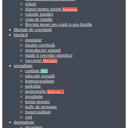
religie
sfaturi pentru părinţi
Parenting
valorile familiei
viaţa de familie
Revista presei pro-viață și pro-familie
libertate de conștiință
bioetică
eutanasie
moarte cerebrală
reproducere asistată
studii şi cercetări ştiinţifice
vaccinuri
Hot topic
sexualitate
castitate
PRO
educaţie sexuală
homosexualitate
pedofilie
pornografie
Știați că...?
prostitutie
teoria genului
trafic de persoane
transexualitate
viol
dependenţe
alcoolism