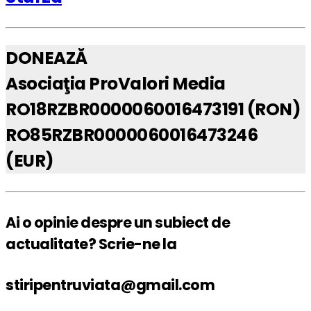
DONEAZĂ
Asociaţia ProValori Media
RO18RZBR0000060016473191 (RON)
RO85RZBR0000060016473246
(EUR)
Ai o opinie despre un subiect de
actualitate? Scrie-ne la
stiripentruviata@gmail.com