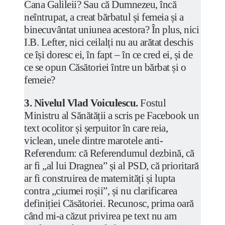
Cana Galileii? Sau că Dumnezeu, încă
neîntrupat, a creat bărbatul și femeia și a
binecuvântat uniunea acestora? În plus, nici
I.B. Lefter, nici ceilalți nu au arătat deschis
ce își doresc ei, în fapt – în ce cred ei, și de
ce se opun Căsătoriei între un bărbat și o
femeie?
3. Nivelul Vlad Voiculescu.
Fostul
Ministru al Sănătății a scris pe Facebook un
text ocolitor și șerpuitor în care reia,
viclean, unele dintre marotele anti-
Referendum: că Referendumul dezbină, că
ar fi „al lui Dragnea” și al PSD, că prioritară
ar fi construirea de maternități și lupta
contra „ciumei roșii”, și nu clarificarea
definiției Căsătoriei. Recunosc, prima oară
când mi-a căzut privirea pe text nu am