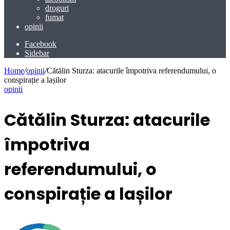
droguri
fumat
opinii
Facebook
Sidebar
Home
/
opinii
/
Cătălin Sturza: atacurile împotriva referendumului, o
conspirație a lașilor
opinii
Cătălin Sturza: atacurile
împotriva
referendumului, o
conspirație a lașilor