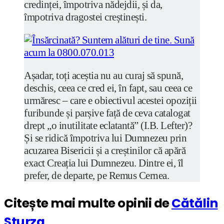
credinței, împotriva nădejdii, și da,
împotriva dragostei creștinești.
Așadar, toți aceștia nu au curaj să spună,
deschis, ceea ce cred ei, în fapt, sau ceea ce
urmăresc – care e obiectivul acestei opoziții
furibunde și parșive față de ceva catalogat
drept „o inutilitate eclatantă” (I.B. Lefter)?
Și se ridică împotriva lui Dumnezeu prin
acuzarea Bisericii și a creștinilor că apără
exact Creația lui Dumnezeu. Dintre ei, îl
prefer, de departe, pe Remus Cernea.
Citește mai multe opinii de
Cătălin
Sturza