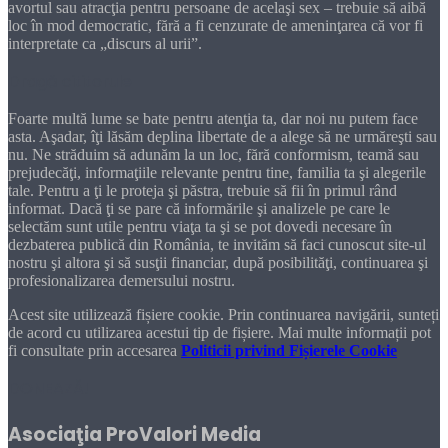
avortul sau atracţia pentru persoane de acelaşi sex – trebuie să aibă
loc în mod democratic, fără a fi cenzurate de ameninţarea că vor fi
interpretate ca „discurs al urii”.
Dragă cititorule
Foarte multă lume se bate pentru atenţia ta, dar noi nu putem face
asta. Aşadar, îţi lăsăm deplina libertate de a alege să ne urmăreşti sau
nu. Ne străduim să adunăm la un loc, fără conformism, teamă sau
prejudecăţi, informaţiile relevante pentru tine, familia ta şi alegerile
tale. Pentru a ţi le proteja şi păstra, trebuie să fii în primul rând
informat. Dacă ţi se pare că informările şi analizele pe care le
selectăm sunt utile pentru viaţa ta şi se pot dovedi necesare în
dezbaterea publică din România, te invităm să faci cunoscut site-ul
nostru şi altora şi să susţii financiar, după posibilităţi, continuarea şi
profesionalizarea demersului nostru.
Acest site utilizează fișiere cookie. Prin continuarea navigării, sunteți
de acord cu utilizarea acestui tip de fișiere. Mai multe informații pot
fi consultate prin accesarea
Politicii privind Fișierele Cookie
DONEAZĂ!
Asociaţia ProValori Media