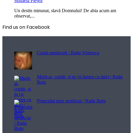
Mihaela Pleșea
Un destin minunat, slavă Domnului! De abia acum am
observat,...
Find us on Facebook
Poezii pentru viață
Copiii nenăscuți / Radu Voinescu
Murit-ai, copile, și tu (și lumea cu tine) / Radu
Buțu
Pruncului meu nenăscut / Radu Buțu
Melodii pentru viață