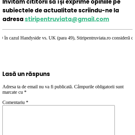
Invităm cititorii să își exprime opiniile pe
subiectele de actualitate scriindu-ne la
adresa
stiripentruviata@gmail.com
de vs. UK (para 49), Stiripentruviata.ro consideră că dezbaterea onestă 
Lasă un răspuns
Adresa ta de email nu va fi publicată.
Câmpurile obligatorii sunt
marcate cu
*
Comentariu
*