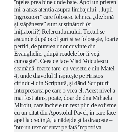
înțeles prea bine unde bate. Apoi un prieten
mi-a atras atenția asupra limbajului: „lupii
îngrozitori” care folosesc tehnica „dezbină
și stăpânește” sunt susținătorii (și
inițiatorii?) Referendumului. Textul se
ascunde după ocolișuri și se folosește, foarte
perfid, de puterea unor cuvinte din
Evanghelie: „după roadele lor îi veți
cunoaște”. Ceea ce face Vlad Voiculescu
seamănă, foarte tare, cu versetele din Matei
4, unde diavolul îl ispitește pe Hristos
citindu-i din Scriptură, și dând Scripturii
interpretarea pe care o vrea el. Acest nivel a
mai fost atins, poate, doar de dna Mihaela
Miroiu, care încheie un text plin de sofisme
cu un citat din Apostolul Pavel, în care face
apel la credință, la nădejde și la dragoste –
într-un text orientat pe față împotriva