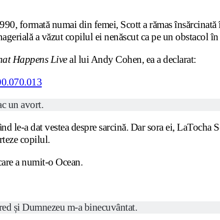
0, formată numai din femei, Scott a rămas însărcinată în
agerială a văzut copilul ei nenăscut ca pe un obstacol în
at Happens Live
al lui Andy Cohen, ea a declarat:
ac un avort.
ând le-a dat vestea despre sarcină. Dar sora ei, LaTocha S
teze copilul.
e care a numit-o Ocean.
cred și Dumnezeu m-a binecuvântat.