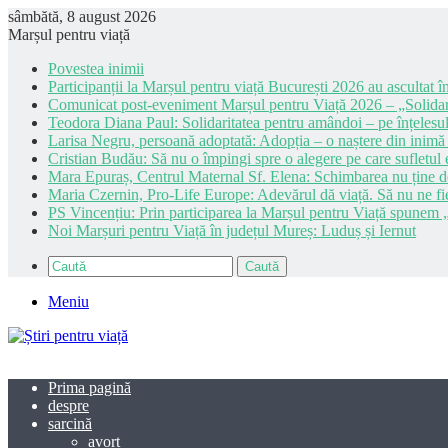
sâmbătă, 8 august 2026
Marșul pentru viață
Povestea inimii
Participanții la Marșul pentru viață București 2026 au ascultat în
Comunicat post-eveniment Marșul pentru Viață 2026 – „Solidar
Teodora Diana Paul: Solidaritatea pentru amândoi – pe înțelesul
Larisa Negru, persoană adoptată: Adopția – o naștere din inimă
Cristian Budău: Să nu o împingi spre o alegere pe care sufletul e
Mara Epuraș, Centrul Maternal Sf. Elena: Schimbarea nu ține de 
Maria Czernin, Pro-Life Europe: Adevărul dă viață. Să nu ne fi
PS Vincențiu: Prin participarea la Marșul pentru Viață spunem „
Noi Marșuri pentru Viață în județul Mureș: Luduș și Iernut
Caută
Meniu
Prima pagină
despre
sarcină
avort