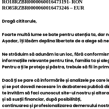
RO18RZBR0000060016473191- RON
RO85RZBR0000060016473246 – EUR
Dragă cititorule,
Foarte multă lume se bate pentru atenția ta, dar 
Așadar, îți lăsăm deplina libertate de a alege să n
Ne străduim să adunăm la un loc, fără conformis
informațiile relevante pentru tine, familia ta și aleg
Pentru a ți le proteja și păstra, trebuie să fii în pr
Dacă ți se pare că informările și analizele pe care 
și se pot dovedi necesare în dezbaterea publică d
te invităm să faci cunoscut site-ul nostru și altora
și să susții financiar, după posibilități,
continuarea și profesionalizarea demersului nostr