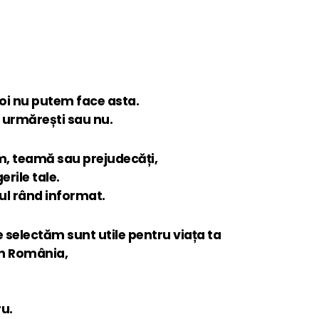
noi nu putem face asta.
e urmărești sau nu.
m, teamă sau prejudecăți,
erile tale.
imul rând informat.
le selectăm sunt utile pentru viața ta
in România,
u.