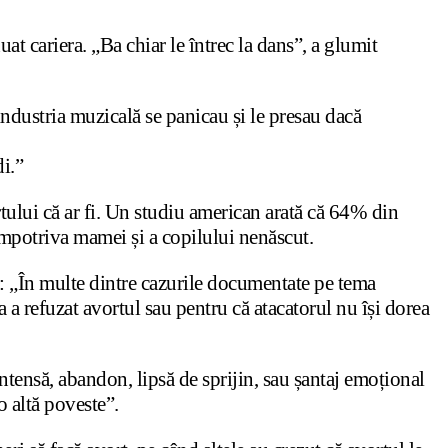
at cariera. „Ba chiar le întrec la dans”, a glumit
industria muzicală se panicau și le presau dacă
i.”
tului că ar fi. Un studiu american arată că 64% din
 împotriva mamei și a copilului nenăscut.
s: „În multe dintre cazurile documentate pe tema
a a refuzat avortul sau pentru că atacatorul nu își dorea
ntensă, abandon, lipsă de sprijin, sau șantaj emoțional
o altă poveste”.