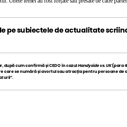
. Unele femei au fost forțate sau presate de către partene
iile pe subiectele de actualitate scrii
ar, după cum confirmă și CEDO în cazul
Handyside vs. UK
(para 4
re care se numără și avortul sau atracția pentru persoane de ac
 urii”.