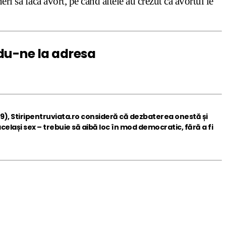
ri să facă avort, pe când altele au crezut că avortul le
ndu-ne la
adresa
9), Stiripentruviata.ro consideră că dezbaterea onestă și
elași sex – trebuie să aibă loc în mod democratic, fără a fi