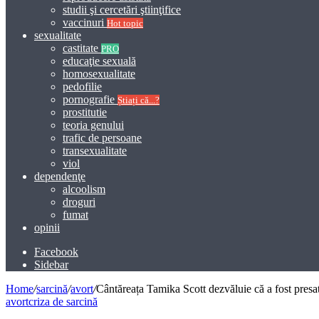
studii şi cercetări ştiinţifice
vaccinuri
Hot topic
sexualitate
castitate
PRO
educaţie sexuală
homosexualitate
pedofilie
pornografie
Știați că...?
prostitutie
teoria genului
trafic de persoane
transexualitate
viol
dependenţe
alcoolism
droguri
fumat
opinii
Facebook
Sidebar
Home
/
sarcină
/
avort
/
Cântăreața Tamika Scott dezvăluie că a fost pres
avort
criza de sarcină