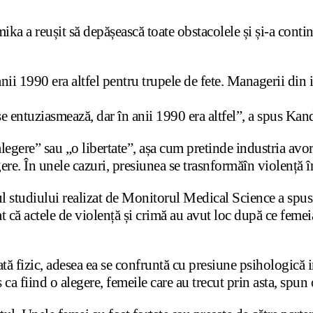
ka a reușit să depășească toate obstacolele și și-a continu
ii 1990 era altfel pentru trupele de fete. Managerii din 
se entuziasmează, dar în anii 1990 era altfel”, a spus Kand
egere” sau „o libertate”, așa cum pretinde industria avor
egere. În unele cazuri, presiunea se trasnformăîn violență
ul studiului realizat de Monitorul Medical Science a spu
at că actele de violență și crimă au avut loc după ce femei
ă fizic, adesea ea se confruntă cu presiune psihologică i
ca fiind o alegere, femeile care au trecut prin asta, spun 