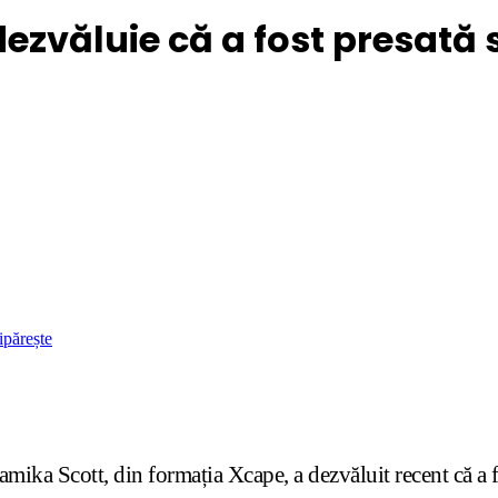
ezvăluie că a fost presată 
ipărește
a Scott, din formația Xcape, a dezvăluit recent că a fost