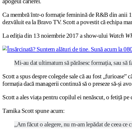
apogeul carierei.
Ca membră într-o formație feminină de R&B din anii 199
dezvăluit ea la Bravo TV. Scott a povestit că echipa man
La ediția din 13 noiembrie 2017 a show-ului
Watch Wh
Mi-au dat ultimatum să părăsesc formația, sau să f
Scott a spus despre colegele sale că au fost „furioase” c
formația dacă managerii continuă să o preseze să-și avor
Scott a ales viața pentru copilul ei nenăscut, o fetiță p
Tamika Scott spune acum:
„Am făcut o alegere, nu m-am lepădat de ceea ce 