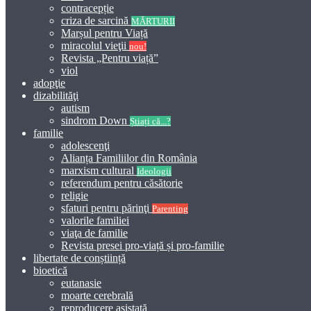
contracepție
criza de sarcină
MĂRTURII
Marșul pentru Viață
miracolul vieţii
nou!
Revista „Pentru viață”
viol
adopţie
dizabilităţi
autism
sindrom Down
Știați că...?
familie
adolescenţi
Alianța Familiilor din România
marxism cultural
Ideologii
referendum pentru căsătorie
religie
sfaturi pentru părinţi
Parenting
valorile familiei
viaţa de familie
Revista presei pro-viață și pro-familie
libertate de conștiință
bioetică
eutanasie
moarte cerebrală
reproducere asistată