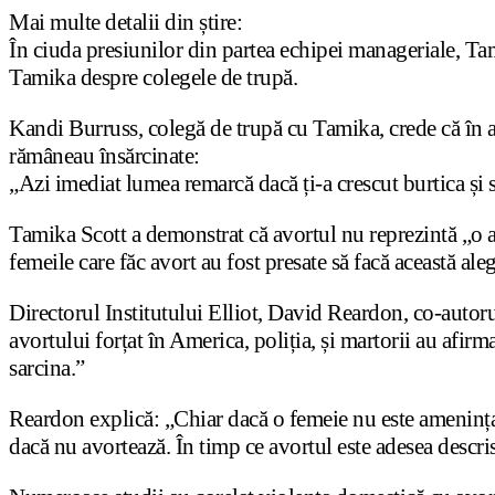
Mai multe detalii din știre:
În ciuda presiunilor din partea echipei manageriale, Tami
Tamika despre colegele de trupă.
Kandi Burruss, colegă de trupă cu Tamika, crede că în an
rămâneau însărcinate:
„Azi imediat lumea remarcă dacă ți-a crescut burtica și 
Tamika Scott a demonstrat că avortul nu reprezintă „o al
femeile care făc avort au fost presate să facă această al
Directorul Institutului Elliot, David Reardon, co-autor
avortului forțat în America, poliția, și martorii au afirm
sarcina.”
Reardon explică: „Chiar dacă o femeie nu este amenințat
dacă nu avortează. În timp ce avortul este adesea descris 