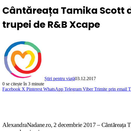
Cântăreața Tamika Scott d
trupei de R&B Xcape
Știri pentru viață
03.12.2017
0
se citește în 3 minute
Facebook
X
Pinterest
WhatsApp
Telegram
Viber
Trimite prin email
T
AlexandraNadane.ro, 2 decembrie 2017 – Cântăreața Tamik