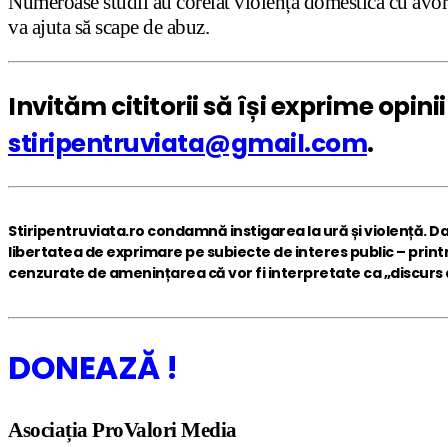
Numeroase studii au corelat violența domestică cu avortul
va ajuta să scape de abuz.
Invităm cititorii să își exprime opin
stiripentruviata@gmail.com
.
Stiripentruviata.ro condamnă instigarea la ură și violență. D
libertatea de exprimare pe subiecte de interes public – print
cenzurate de amenințarea că vor fi interpretate ca „discurs al
DONEAZĂ !
Asociația ProValori Media