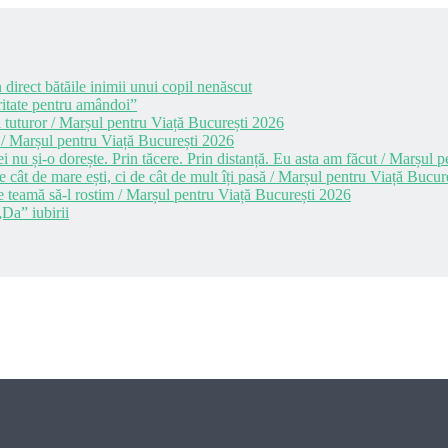
 direct bătăile inimii unui copil nenăscut
itate pentru amândoi”
 tuturor / Marșul pentru Viață București 2026
 / Marșul pentru Viață București 2026
i nu și-o dorește. Prin tăcere. Prin distanță. Eu asta am făcut / Marșul
cât de mare ești, ci de cât de mult îți pasă / Marșul pentru Viață Bucur
e teamă să-l rostim / Marșul pentru Viață București 2026
Da” iubirii