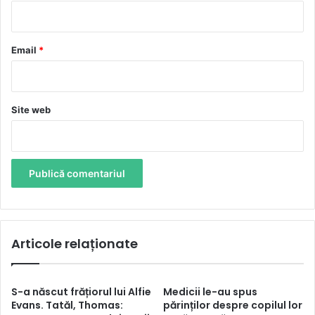
i
u
*
Email
*
Site web
Articole relaționate
S-a născut frățiorul lui Alfie
Medicii le-au spus
Evans. Tatăl, Thomas:
părinților despre copilul lor