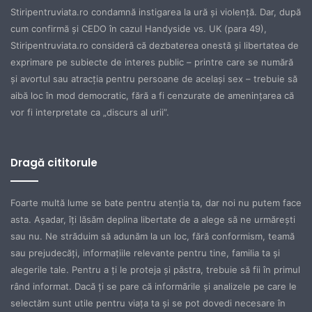
Stiripentruviata.ro condamnă instigarea la ură şi violenţă. Dar, după
cum confirmă şi CEDO în cazul Handyside vs. UK (para 49),
Stiripentruviata.ro consideră că dezbaterea onestă şi libertatea de
exprimare pe subiecte de interes public – printre care se numără
şi avortul sau atracţia pentru persoane de acelaşi sex – trebuie să
aibă loc în mod democratic, fără a fi cenzurate de ameninţarea că
vor fi interpretate ca „discurs al urii”.
Dragă cititorule
Foarte multă lume se bate pentru atenţia ta, dar noi nu putem face
asta. Aşadar, îţi lăsăm deplina libertate de a alege să ne urmăreşti
sau nu. Ne străduim să adunăm la un loc, fără conformism, teamă
sau prejudecăţi, informaţiile relevante pentru tine, familia ta şi
alegerile tale. Pentru a ţi le proteja şi păstra, trebuie să fii în primul
rând informat. Dacă ţi se pare că informările şi analizele pe care le
selectăm sunt utile pentru viaţa ta şi se pot dovedi necesare în