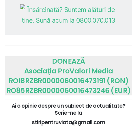
DONEAZĂ
Asociaţia ProValori Media
RO18RZBR0000060016473191 (RON)
RO85RZBR0000060016473246 (EUR)
Ai o opinie despre un subiect de actualitate?
Scrie-ne la
stiripentruviata@gmail.com