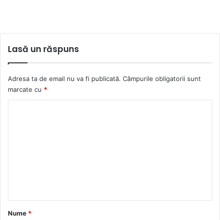
Lasă un răspuns
Adresa ta de email nu va fi publicată.
Câmpurile obligatorii sunt
marcate cu
*
C
o
m
e
n
t
a
r
Nume
*