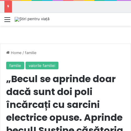
Meniu
Home
/
familie
familie
valorile familiei
„Becul se aprinde doar
dacă sunt doi poli
încărcați cu sarcini
electrice opuse. Aprinde
becul! Susține căsătoria