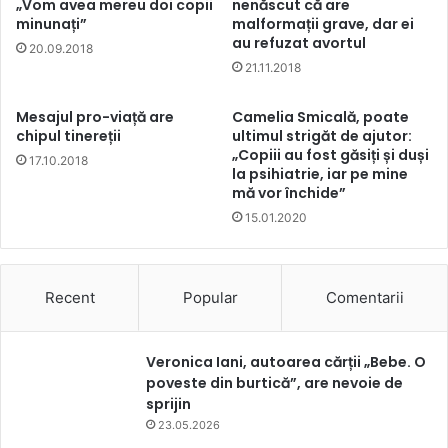
„Vom avea mereu doi copii
nenăscut că are
minunați”
malformații grave, dar ei
au refuzat avortul
20.09.2018
21.11.2018
Mesajul pro-viață are
Camelia Smicală, poate
chipul tinereții
ultimul strigăt de ajutor:
„Copiii au fost găsiți și duși
17.10.2018
la psihiatrie, iar pe mine
mă vor închide”
15.01.2020
Recent
Popular
Comentarii
Veronica Iani, autoarea cărții „Bebe. O
poveste din burtică”, are nevoie de
sprijin
23.05.2026