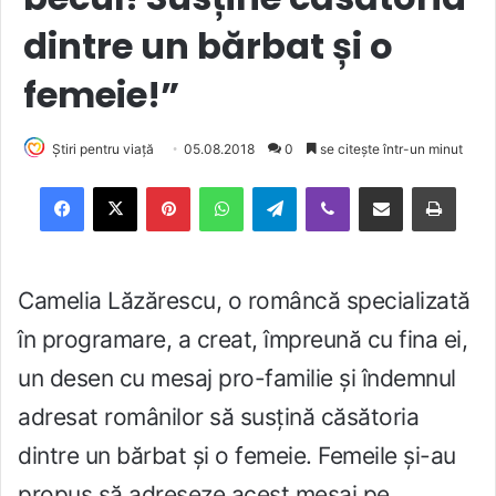
dintre un bărbat și o
femeie!”
Știri pentru viață
05.08.2018
0
se citește într-un minut
Facebook
X
Pinterest
WhatsApp
Telegram
Viber
Trimite prin email
Tipărește
Camelia Lăzărescu, o româncă specializată
în programare, a creat, împreună cu fina ei,
un desen cu mesaj pro-familie și îndemnul
adresat românilor să susțină căsătoria
dintre un bărbat și o femeie. Femeile și-au
propus să adreseze acest mesaj pe