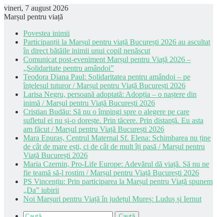
vineri, 7 august 2026
Marșul pentru viață
Povestea inimii
Participanții la Marșul pentru viață București 2026 au ascultat
în direct bătăile inimii unui copil nenăscut
Comunicat post-eveniment Marșul pentru Viață 2026 –
„Solidaritate pentru amândoi”
Teodora Diana Paul: Solidaritatea pentru amândoi – pe
înțelesul tuturor / Marșul pentru Viață București 2026
Larisa Negru, persoană adoptată: Adopția – o naștere din
inimă / Marșul pentru Viață București 2026
Cristian Budău: Să nu o împingi spre o alegere pe care
sufletul ei nu și-o dorește. Prin tăcere. Prin distanță. Eu asta
am făcut / Marșul pentru Viață București 2026
Mara Epuraș, Centrul Maternal Sf. Elena: Schimbarea nu ține
de cât de mare ești, ci de cât de mult îți pasă / Marșul pentru
Viață București 2026
Maria Czernin, Pro-Life Europe: Adevărul dă viață. Să nu ne
fie teamă să-l rostim / Marșul pentru Viață București 2026
PS Vincențiu: Prin participarea la Marșul pentru Viață spunem
„Da” iubirii
Noi Marșuri pentru Viață în județul Mureș: Luduș și Iernut
Caută