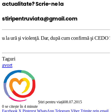
actualitate? Scrie-ne la
stiripentruviata@gmail.com
enţă. Dar, după cum confirmă şi CEDO în cazul Handyside vs
Taguri
avort
Știri pentru viață
08.07.2015
0
se citește în 4 minute
Facebook
X
Pinterest
WhatsApp
Telegram
Viber
Trimite prin email