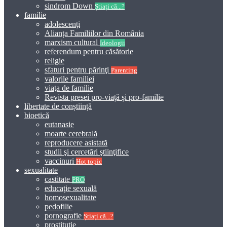
sindrom Down
Știați că...?
familie
adolescenţi
Alianța Familiilor din România
marxism cultural
Ideologii
referendum pentru căsătorie
religie
sfaturi pentru părinţi
Parenting
valorile familiei
viaţa de familie
Revista presei pro-viață și pro-familie
libertate de conștiință
bioetică
eutanasie
moarte cerebrală
reproducere asistată
studii şi cercetări ştiinţifice
vaccinuri
Hot topic
sexualitate
castitate
PRO
educaţie sexuală
homosexualitate
pedofilie
pornografie
Știați că...?
prostitutie