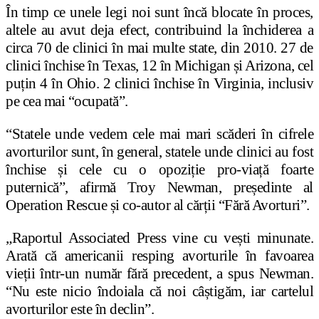
În timp ce unele legi noi sunt încă blocate în proces,
altele au avut deja efect, contribuind la închiderea a
circa 70 de clinici în mai multe state, din 2010. 27 de
clinici închise în Texas, 12 în Michigan și Arizona, cel
puțin 4 în Ohio. 2 clinici închise în Virginia, inclusiv
pe cea mai “ocupată”.
“Statele unde vedem cele mai mari scăderi în cifrele
avorturilor sunt, în general, statele unde clinici au fost
închise și cele cu o opoziție pro-viață foarte
puternică”, afirmă Troy Newman, președinte al
Operation Rescue și co-autor al cărții “Fără Avorturi”.
„Raportul Associated Press vine cu vești minunate.
Arată că americanii resping avorturile în favoarea
vieții într-un număr fără precedent, a spus Newman.
“Nu este nicio îndoiala că noi câștigăm, iar cartelul
avorturilor este în declin”.