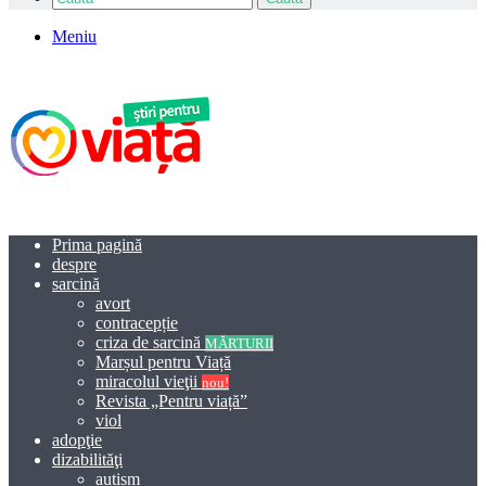
Meniu
Prima pagină
despre
sarcină
avort
contracepție
criza de sarcină
MĂRTURII
Marșul pentru Viață
miracolul vieţii
nou!
Revista „Pentru viață”
viol
adopţie
dizabilităţi
autism