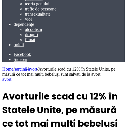
teoria genului
trafic de persoane
transexualitate
viol
dependenţe
alcoolism
droguri
fumat
opinii
Facebook
Sidebar
Home
/
sarcină
/
avort
/
Avorturile scad cu 12% în Statele Unite, pe
măsură ce tot mai mulți bebeluși sunt salvați de la avort
avort
Avorturile scad cu 12% în
Statele Unite, pe măsură
ce tot mai mulți bebeluși