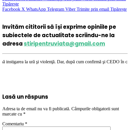
Tipărește
Facebook
X
WhatsApp
Telegram
Viber
Trimite prin email
Tipărește
Invităm cititorii să își exprime opiniile pe
subiectele de actualitate scriindu-ne la
adresa
stiripentruviata@gmail.com
ră şi violenţă. Dar, după cum confirmă şi CEDO în cazul Handyside vs. UK
Lasă un răspuns
Adresa ta de email nu va fi publicată.
Câmpurile obligatorii sunt
marcate cu
*
Comentariu
*