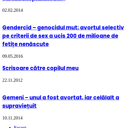
02.02.2014
Gendercid – genocidul mut: avortul selectiv
pe criterii de sex a ucis 200 de milioane de
fetițe nenăscute
09.05.2016
Scrisoare către copilul meu
22.11.2012
Gemeni – unul a fost avortat, iar celălalt a
supraviețuit
10.11.2014
Recent