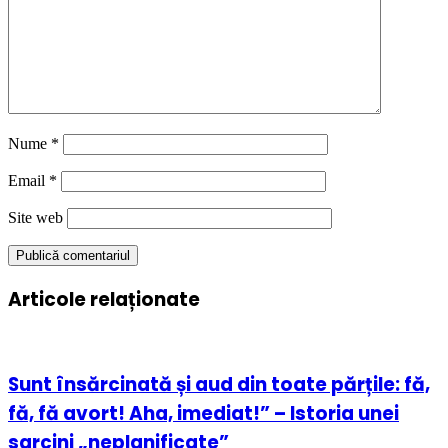
Nume
*
Email
*
Site web
Articole relaționate
Sunt însărcinată și aud din toate părțile: fă,
fă, fă avort! Aha, imediat!” – Istoria unei
sarcini „neplanificate”