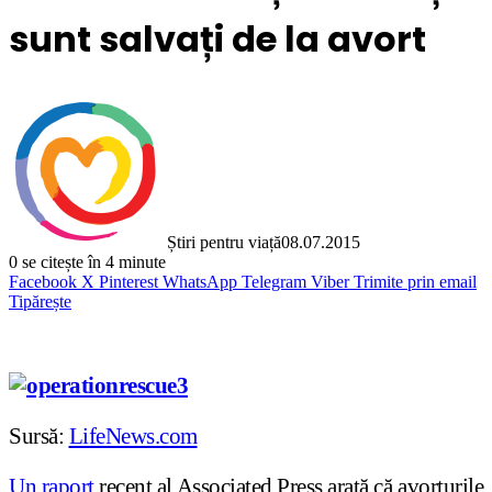
sunt salvați de la avort
Știri pentru viață
08.07.2015
0
se citește în 4 minute
Facebook
X
Pinterest
WhatsApp
Telegram
Viber
Trimite prin email
Tipărește
Sursă:
LifeNews.com
Un raport
recent al Associated Press arată că avorturile