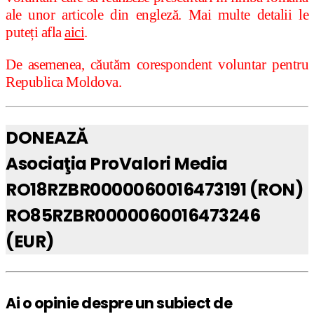
ale unor articole din engleză. Mai multe detalii le
puteți afla
aici
.
De asemenea, căutăm corespondent voluntar pentru
Republica Moldova.
DONEAZĂ
Asociaţia ProValori Media
RO18RZBR0000060016473191 (RON)
RO85RZBR0000060016473246
(EUR)
Ai o opinie despre un subiect de