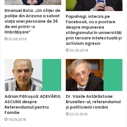
Emanuel Buta: „Un ofițer de
poliție din Arizona a salvat
Papahagi, interzis pe
viața unei persoane de 26
Facebook, cu o postare
de ani printr-o
despre impunerea
îmbrățișare”
stângismului în universități
prin teroare intelectuală și
20.06.2019
activism agresiv
30.06.2018
Adrian Pătrușcă: ADEVĂRUL
Dr. Vasile Astărăstoae:
ASCUNS despre
Bruxelles-ul, referendumul
Referendumul pentru
și politicienii români
Familie
03.10.2018
19.09.2018