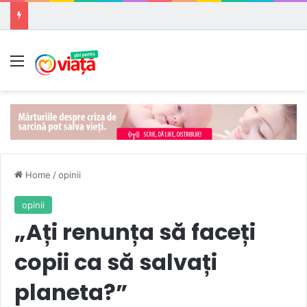
Meniu
Home
/
opinii
opinii
„Ați renunța să faceți
copii ca să salvați
planeta?”