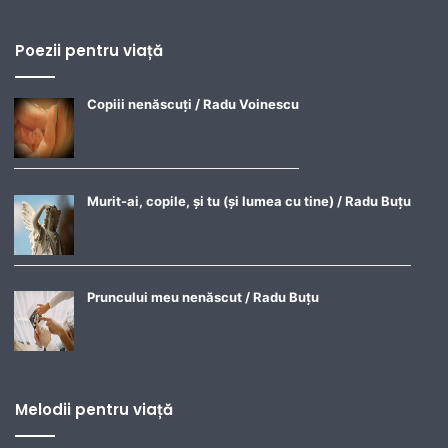
Poezii pentru viață
Copiii nenăscuți / Radu Voinescu
Murit-ai, copile, și tu (și lumea cu tine) / Radu Buțu
Pruncului meu nenăscut / Radu Buțu
Melodii pentru viață