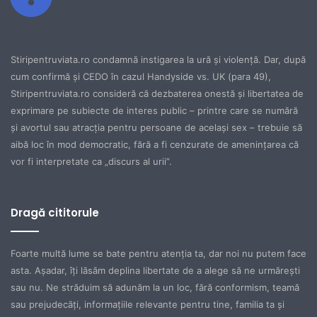
Stiripentruviata.ro condamnă instigarea la ură şi violenţă. Dar, după
cum confirmă şi CEDO în cazul Handyside vs. UK (para 49),
Stiripentruviata.ro consideră că dezbaterea onestă şi libertatea de
exprimare pe subiecte de interes public – printre care se numără
şi avortul sau atracţia pentru persoane de acelaşi sex – trebuie să
aibă loc în mod democratic, fără a fi cenzurate de ameninţarea că
vor fi interpretate ca „discurs al urii”.
Dragă cititorule
Foarte multă lume se bate pentru atenţia ta, dar noi nu putem face
asta. Aşadar, îţi lăsăm deplina libertate de a alege să ne urmăreşti
sau nu. Ne străduim să adunăm la un loc, fără conformism, teamă
sau prejudecăţi, informaţiile relevante pentru tine, familia ta şi