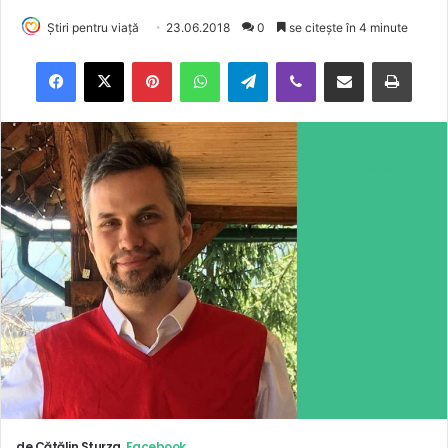
Știri pentru viață
23.06.2018
0
se citește în 4 minute
Facebook
X
Pinterest
WhatsApp
Telegram
Viber
Trimite prin email
Tipărește
de Cătălin Sturza,
Facebook