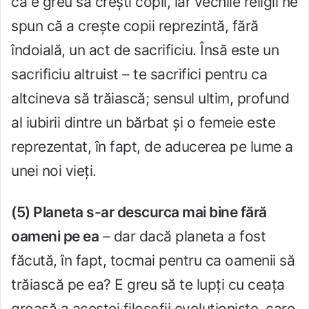
că e greu să crești copii, iar vechile religii ne
spun că a crește copii reprezintă, fără
îndoială, un act de sacrificiu. Însă este un
sacrificiu altruist – te sacrifici pentru ca
altcineva să trăiască; sensul ultim, profund
al iubirii dintre un bărbat și o femeie este
reprezentat, în fapt, de aducerea pe lume a
unei noi vieți.
(5) Planeta s-ar descurca mai bine fără
oameni pe ea
– dar dacă planeta a fost
făcută, în fapt, tocmai pentru ca oamenii să
trăiască pe ea? E greu să te lupți cu ceața
groasă a acestei filosofii evoluționiste, care