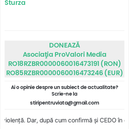
Sturza
DONEAZĂ
Asociaţia ProValori Media
RO18RZBR0000060016473191 (RON)
RO85RZBR0000060016473246 (EUR)
Ai o opinie despre un subiect de actualitate?
Scrie-ne la
stiripentruviata@gmail.com
, după cum confirmă şi CEDO în cazul Handyside v