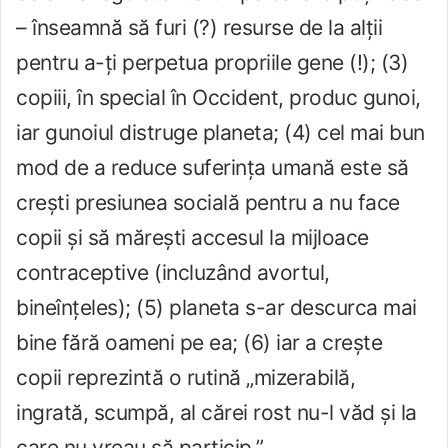
– înseamnă să furi (?) resurse de la alții
pentru a-ți perpetua propriile gene (!); (3)
copiii, în special în Occident, produc gunoi,
iar gunoiul distruge planeta; (4) cel mai bun
mod de a reduce suferința umană este să
crești presiunea socială pentru a nu face
copii și să mărești accesul la mijloace
contraceptive (incluzând avortul,
bineînțeles); (5) planeta s-ar descurca mai
bine fără oameni pe ea; (6) iar a crește
copii reprezintă o rutină „mizerabilă,
ingrată, scumpă, al cărei rost nu-l văd și la
care nu vreau să particip.”