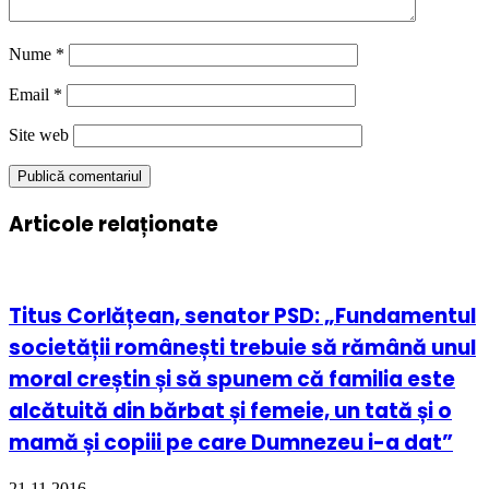
Nume
*
Email
*
Site web
Articole relaționate
Titus Corlățean, senator PSD: „Fundamentul
societății românești trebuie să rămână unul
moral creștin și să spunem că familia este
alcătuită din bărbat și femeie, un tată și o
mamă și copiii pe care Dumnezeu i-a dat”
21.11.2016