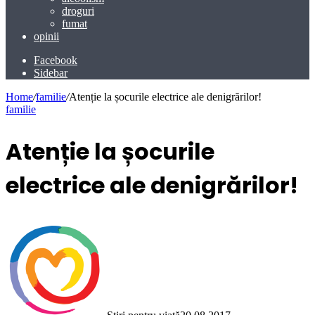
droguri
fumat
opinii
Facebook
Sidebar
Home
/
familie
/
Atenție la șocurile electrice ale denigrărilor!
familie
Atenție la șocurile
electrice ale denigrărilor!