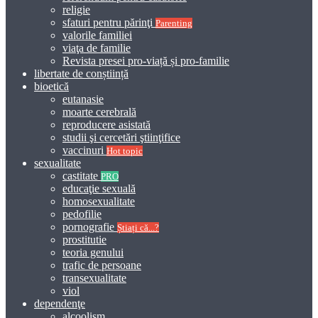
religie
sfaturi pentru părinţi
Parenting
valorile familiei
viaţa de familie
Revista presei pro-viață și pro-familie
libertate de conștiință
bioetică
eutanasie
moarte cerebrală
reproducere asistată
studii şi cercetări ştiinţifice
vaccinuri
Hot topic
sexualitate
castitate
PRO
educaţie sexuală
homosexualitate
pedofilie
pornografie
Știați că...?
prostitutie
teoria genului
trafic de persoane
transexualitate
viol
dependenţe
alcoolism