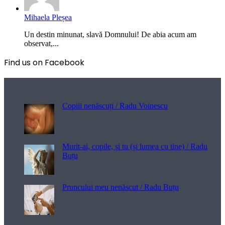
Mihaela Pleșea
Un destin minunat, slavă Domnului! De abia acum am
observat,...
Find us on Facebook
Poezii pentru viață
Copiii nenăscuți / Radu Voinescu
Murit-ai, copile, și tu (și lumea cu tine) / Radu
Buțu
Pruncului meu nenăscut / Radu Buțu