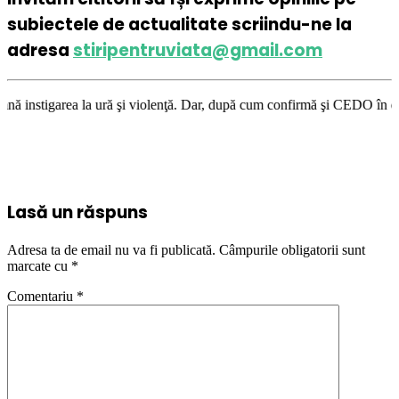
subiectele de actualitate scriindu-ne la
adresa
stiripentruviata@gmail.com
ură şi violenţă. Dar, după cum confirmă şi CEDO în cazul Handyside vs. U
Lasă un răspuns
Adresa ta de email nu va fi publicată.
Câmpurile obligatorii sunt
marcate cu
*
Comentariu
*