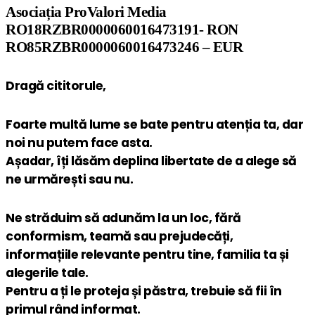
Asociația ProValori Media
RO18RZBR0000060016473191- RON
RO85RZBR0000060016473246 – EUR
Dragă cititorule,
Foarte multă lume se bate pentru atenția ta, dar
noi nu putem face asta.
Așadar, îți lăsăm deplina libertate de a alege să
ne urmărești sau nu.
Ne străduim să adunăm la un loc, fără
conformism, teamă sau prejudecăți,
informațiile relevante pentru tine, familia ta și
alegerile tale.
Pentru a ți le proteja și păstra, trebuie să fii în
primul rând informat.