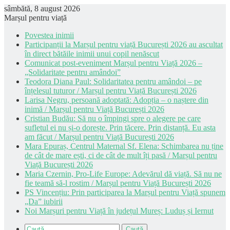
sâmbătă, 8 august 2026
Marșul pentru viață
Povestea inimii
Participanții la Marșul pentru viață București 2026 au ascultat
în direct bătăile inimii unui copil nenăscut
Comunicat post-eveniment Marșul pentru Viață 2026 –
„Solidaritate pentru amândoi”
Teodora Diana Paul: Solidaritatea pentru amândoi – pe
înțelesul tuturor / Marșul pentru Viață București 2026
Larisa Negru, persoană adoptată: Adopția – o naștere din
inimă / Marșul pentru Viață București 2026
Cristian Budău: Să nu o împingi spre o alegere pe care
sufletul ei nu și-o dorește. Prin tăcere. Prin distanță. Eu asta
am făcut / Marșul pentru Viață București 2026
Mara Epuraș, Centrul Maternal Sf. Elena: Schimbarea nu ține
de cât de mare ești, ci de cât de mult îți pasă / Marșul pentru
Viață București 2026
Maria Czernin, Pro-Life Europe: Adevărul dă viață. Să nu ne
fie teamă să-l rostim / Marșul pentru Viață București 2026
PS Vincențiu: Prin participarea la Marșul pentru Viață spunem
„Da” iubirii
Noi Marșuri pentru Viață în județul Mureș: Luduș și Iernut
Caută