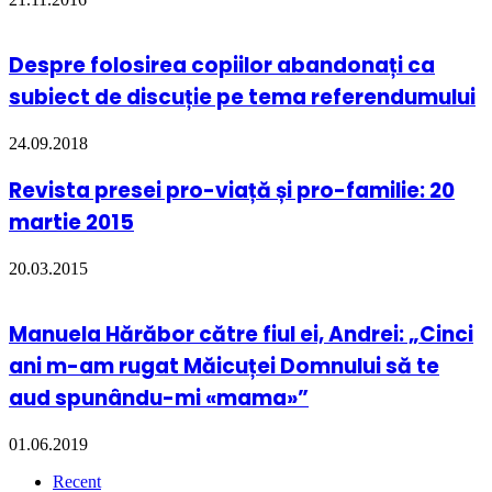
Despre folosirea copiilor abandonați ca
subiect de discuție pe tema referendumului
24.09.2018
Revista presei pro-viață și pro-familie: 20
martie 2015
20.03.2015
Manuela Hărăbor către fiul ei, Andrei: „Cinci
ani m-am rugat Măicuței Domnului să te
aud spunându-mi «mama»”
01.06.2019
Recent