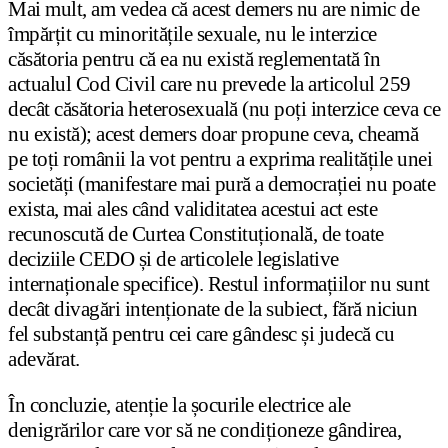
Mai mult, am vedea că acest demers nu are nimic de
împărțit cu minoritățile sexuale, nu le interzice
căsătoria pentru că ea nu există reglementată în
actualul Cod Civil care nu prevede la articolul 259
decât căsătoria heterosexuală (nu poți interzice ceva ce
nu există); acest demers doar propune ceva, cheamă
pe toți românii la vot pentru a exprima realitățile unei
societăți (manifestare mai pură a democrației nu poate
exista, mai ales când validitatea acestui act este
recunoscută de Curtea Constituțională, de toate
deciziile CEDO și de articolele legislative
internaționale specifice). Restul informațiilor nu sunt
decât divagări intenționate de la subiect, fără niciun
fel substanță pentru cei care gândesc și judecă cu
adevărat.
În concluzie, atenție la șocurile electrice ale
denigrărilor care vor să ne condiționeze gândirea,