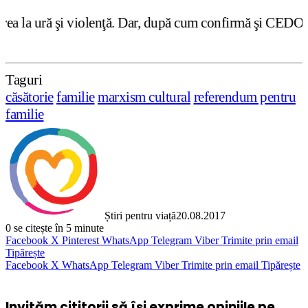
enţă. Dar, după cum confirmă şi CEDO în cazul Handyside v
Taguri
căsătorie
familie
marxism cultural
referendum pentru
familie
Știri pentru viață
20.08.2017
0
se citește în 5 minute
Facebook
X
Pinterest
WhatsApp
Telegram
Viber
Trimite prin email
Tipărește
Facebook
X
WhatsApp
Telegram
Viber
Trimite prin email
Tipărește
Invităm cititorii să își exprime opiniile pe