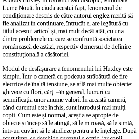
Aldous Huxley în romanul său distopic, Minunata
Lume Nouă. În ciuda acestui fapt, fenomenul de
condiționare descris de către autorul englez merită să
fie analizat în continuare, întrucât el are legătură cu
titlul acestui articol și, mai mult decât atât, cu una
dintre problemele cu care se confruntă societatea
românească de astăzi, respectiv demersul de definire
constituțională a căsătoriei.
Modul de desfășurare a fenomenului lui Huxley este
simplu. Într-o cameră cu podeaua străbătută de fire
electrice de înaltă tensiune, se află mai multe obiecte:
ghivece cu flori, cărți –în general, lucruri cu
semnificația unor anume valori. În această cameră,
când curentul este închis, sunt introduși mai mulți
copii. Cum este și normal, aceștia se apropie de
obiecte și încep să le atingă, să le miroasă, să le simtă,
într-un cuvânt să le studieze pentru a le înțelege. După
scurt timp, se deschide curentul electric, iar copii