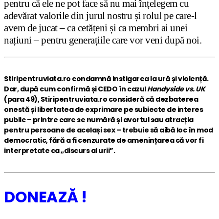
pentru că ele ne pot face să nu mai înțelegem cu
adevărat valorile din jurul nostru și rolul pe care-l
avem de jucat – ca cetățeni și ca membri ai unei
națiuni – pentru generațiile care vor veni după noi.
Stiripentruviata.ro condamnă instigarea la ură și violență.
Dar, după cum confirmă și CEDO în cazul
Handyside vs. UK
(para 49), Stiripentruviata.ro consideră că dezbaterea
onestă și libertatea de exprimare pe subiecte de interes
public – printre care se numără și avortul sau atracția
pentru persoane de același sex – trebuie să aibă loc în mod
democratic, fără a fi cenzurate de amenințarea că vor fi
interpretate ca „discurs al urii”.
DONEAZĂ !