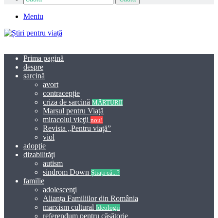
Meniu
Prima pagină
despre
sarcină
avort
contracepție
criza de sarcină
MĂRTURII
Marșul pentru Viață
miracolul vieţii
nou!
Revista „Pentru viață”
viol
adopţie
dizabilităţi
autism
sindrom Down
Știați că...?
familie
adolescenţi
Alianța Familiilor din România
marxism cultural
Ideologii
referendum pentru căsătorie