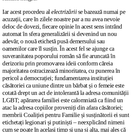
Iar acest procedeu al
electrizării
se bazează numai pe
acuzații, care în zilele noastre par a nu avea nevoie
deloc de dovezi, fiecare opinie în acest sens intrând
automat în sfera generalizării si devenind un nou
adevăr, o nouă etichetă pusă demersului sau
oamenilor care îl susțin. În acest fel se ajunge ca
suveranitatea poporului român să fie aruncată în
derizoriu prin promovarea ideii conform căreia
majoritatea ostracizează minoritatea, cu punerea în
pericol a democrației; fundamentarea instituției
căsătoriei ca uniune dintre un bărbat și o femeie este
cotată drept un act de intolerantă la adresa comunității
LGBT; apărarea familiei este calomniată ca fiind un
atac la adresa copiilor proveniți din afara căsătoriei;
membrii Coaliției pentru Familie și susținătorii ei sunt
etichetați legionari și putiniști – neexplicând nimeni
cum se poate în același timp și una și alta, mai ales că