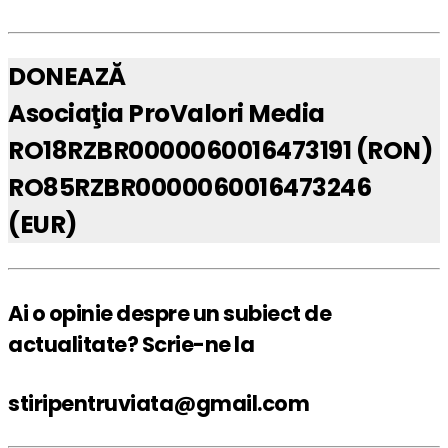
DONEAZĂ
Asociaţia ProValori Media
RO18RZBR0000060016473191 (RON)
RO85RZBR0000060016473246
(EUR)
Ai o opinie despre un subiect de
actualitate? Scrie-ne la
stiripentruviata@gmail.com