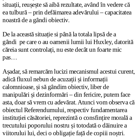
situații, reușește să aibă rezultate, având în vedere că
ea tulbură – prin defăimarea adevărului – capacitatea
noastră de a gândi obiectiv.
De la această situație si până la totala lipsă de a
gândi pe care o au oamenii lumii lui Huxley, datorită
căreia sunt controlați, nu este decât un foarte mic
pas…
Așadar, să remarcăm lucizi mecanismul acestui curent,
adică fluxul nebun de acuzații și informații
calomnioase, și să gândim obiectiv, liber de
manipulări și dezinformări – din fericire, putem face
asta, doar să vrem cu adevărat. Atunci vom observa că
obiectul Referendumului, respectiv fundamentarea
instituției căsătoriei, reprezintă o consfințire morală a
trecutului poporului nostru și totodată o dăinuire a
viitorului lui, deci o obligație față de copiii noștri.