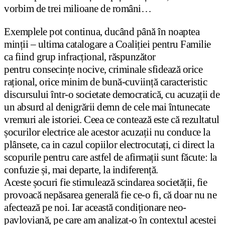
vorbim de trei milioane de români…
Exemplele pot continua, ducând până în noaptea
minții – ultima catalogare a Coaliției pentru Familie
ca fiind grup infracțional, răspunzător
pentru consecințe nocive, criminale sfidează orice
rațional, orice minim de bună-cuviință caracteristic
discursului într-o societate democratică, cu acuzații de
un absurd al denigrării demn de cele mai întunecate
vremuri ale istoriei. Ceea ce contează este că rezultatul
șocurilor electrice ale acestor acuzații nu conduce la
plânsete, ca in cazul copiilor electrocutați, ci direct la
scopurile pentru care astfel de afirmații sunt făcute: la
confuzie și, mai departe, la indiferență.
Aceste șocuri fie stimulează scindarea societății, fie
provoacă nepăsarea generală fie ce-o fi, că doar nu ne
afectează pe noi. Iar această condiționare neo-
pavloviană, pe care am analizat-o în contextul acestei