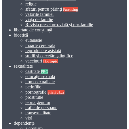
religie
sfaturi pentru părinţi
Parenting
valorile familiei
viaţa de familie
Revista presei pro-viață și pro-familie
libertate de conștiință
bioetică
eutanasie
moarte cerebrală
reproducere asistată
studii şi cercetări ştiinţifice
vaccinuri
Hot topic
sexualitate
castitate
PRO
educaţie sexuală
homosexualitate
pedofilie
pornografie
Știați că...?
prostitutie
teoria genului
trafic de persoane
transexualitate
viol
dependenţe
alcoolism