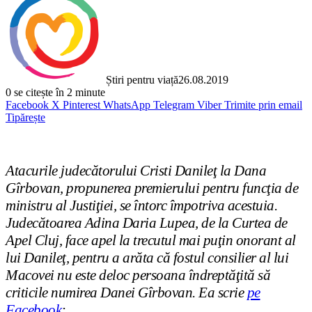
Știri pentru viață
26.08.2019
0
se citește în 2 minute
Facebook
X
Pinterest
WhatsApp
Telegram
Viber
Trimite prin email
Tipărește
Atacurile judecătorului Cristi Danileţ la Dana
Gîrbovan, propunerea premierului pentru funcţia de
ministru al Justiţiei, se întorc împotriva acestuia.
Judecătoarea Adina Daria Lupea, de la Curtea de
Apel Cluj, face apel la trecutul mai puţin onorant al
lui Danileţ, pentru a arăta că fostul consilier al lui
Macovei nu este deloc persoana îndreptăţită să
criticile numirea Danei Gîrbovan. Ea scrie
pe
Facebook
: