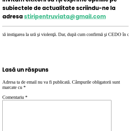
subiectele de actualitate scriindu-ne la
adresa
stiripentruviata@gmail.com
a ură şi violenţă. Dar, după cum confirmă şi CEDO în cazul Handyside vs.
Lasă un răspuns
Adresa ta de email nu va fi publicată.
Câmpurile obligatorii sunt
marcate cu
*
Comentariu
*