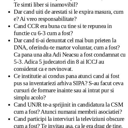
Te simti liber si inamovibil?
Dar cand uiti de arestati si le expira masura, cum
e? Ai vreo responsabilitate?
Cand CCR era buna cu tine si te repunea in
functie cu 6-3 cum a fost?
Dar cand ti-ai denuntat cel mai bun prieten la
DNA, oferindu-te martor voluntar, cum a fost?
Ca pana una alta Adi Neacsu a fost condamnat cu
5-3. Adica 5 judecatori din 8 ai ICCJ au
considerat ca e nevinovat.
Ce institutie ai condus pana atunci cand ai fost
pus sa inventariezi arhiva SIPA? S-au facut ceva
cursuri de formare inainte sau ai intrat pur si
simplu acolo?
Cand UNJR te-a sprijinit in candidatura la CSM
cum a fost? Atunci numarai membrii asociatiei?
Cand participi la interviuri la televiziuni obscure
cum a fost? Te invitau asa, ca le era drag de tine,