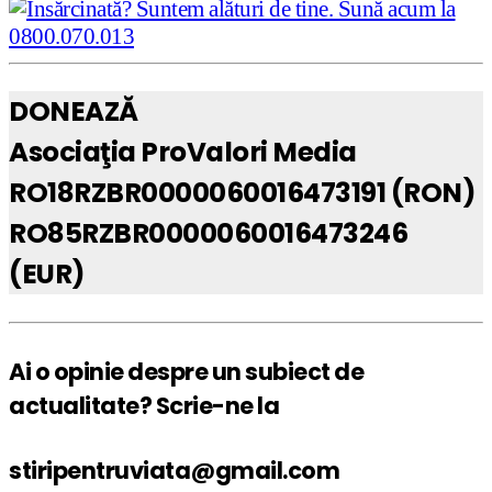
DONEAZĂ
Asociaţia ProValori Media
RO18RZBR0000060016473191 (RON)
RO85RZBR0000060016473246
(EUR)
Ai o opinie despre un subiect de
actualitate? Scrie-ne la
stiripentruviata@gmail.com