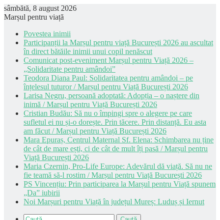
sâmbătă, 8 august 2026
Marșul pentru viață
Povestea inimii
Participanții la Marșul pentru viață București 2026 au ascultat
în direct bătăile inimii unui copil nenăscut
Comunicat post-eveniment Marșul pentru Viață 2026 –
„Solidaritate pentru amândoi”
Teodora Diana Paul: Solidaritatea pentru amândoi – pe
înțelesul tuturor / Marșul pentru Viață București 2026
Larisa Negru, persoană adoptată: Adopția – o naștere din
inimă / Marșul pentru Viață București 2026
Cristian Budău: Să nu o împingi spre o alegere pe care
sufletul ei nu și-o dorește. Prin tăcere. Prin distanță. Eu asta
am făcut / Marșul pentru Viață București 2026
Mara Epuraș, Centrul Maternal Sf. Elena: Schimbarea nu ține
de cât de mare ești, ci de cât de mult îți pasă / Marșul pentru
Viață București 2026
Maria Czernin, Pro-Life Europe: Adevărul dă viață. Să nu ne
fie teamă să-l rostim / Marșul pentru Viață București 2026
PS Vincențiu: Prin participarea la Marșul pentru Viață spunem
„Da” iubirii
Noi Marșuri pentru Viață în județul Mureș: Luduș și Iernut
Caută