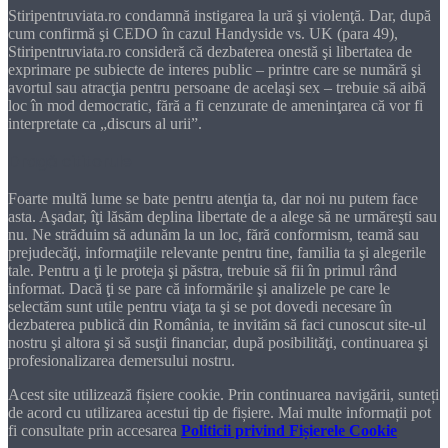
Stiripentruviata.ro condamnă instigarea la ură şi violenţă. Dar, după
cum confirmă şi CEDO în cazul Handyside vs. UK (para 49),
Stiripentruviata.ro consideră că dezbaterea onestă şi libertatea de
exprimare pe subiecte de interes public – printre care se numără şi
avortul sau atracţia pentru persoane de acelaşi sex – trebuie să aibă
loc în mod democratic, fără a fi cenzurate de ameninţarea că vor fi
interpretate ca „discurs al urii”.
Dragă cititorule
Foarte multă lume se bate pentru atenţia ta, dar noi nu putem face
asta. Aşadar, îţi lăsăm deplina libertate de a alege să ne urmăreşti sau
nu. Ne străduim să adunăm la un loc, fără conformism, teamă sau
prejudecăţi, informaţiile relevante pentru tine, familia ta şi alegerile
tale. Pentru a ţi le proteja şi păstra, trebuie să fii în primul rând
informat. Dacă ţi se pare că informările şi analizele pe care le
selectăm sunt utile pentru viaţa ta şi se pot dovedi necesare în
dezbaterea publică din România, te invităm să faci cunoscut site-ul
nostru şi altora şi să susţii financiar, după posibilităţi, continuarea şi
profesionalizarea demersului nostru.
Acest site utilizează fișiere cookie. Prin continuarea navigării, sunteți
de acord cu utilizarea acestui tip de fișiere. Mai multe informații pot
fi consultate prin accesarea
Politicii privind Fișierele Cookie