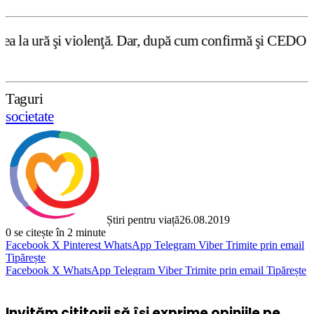
olenţă. Dar, după cum confirmă şi CEDO în cazul Handyside 
Taguri
societate
Știri pentru viață
26.08.2019
0
se citește în 2 minute
Facebook
X
Pinterest
WhatsApp
Telegram
Viber
Trimite prin email
Tipărește
Facebook
X
WhatsApp
Telegram
Viber
Trimite prin email
Tipărește
Invităm cititorii să își exprime opiniile pe