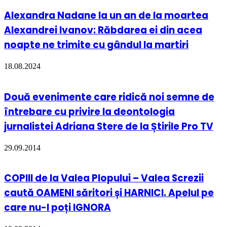
Alexandra Nadane la un an de la moartea
Alexandrei Ivanov: Răbdarea ei din acea
noapte ne trimite cu gândul la martiri
18.08.2024
Două evenimente care ridică noi semne de
întrebare cu privire la deontologia
jurnalistei Adriana Stere de la Știrile Pro TV
29.09.2014
COPIII de la Valea Plopului – Valea Screzii
caută OAMENI săritori și HARNICI. Apelul pe
care nu-l poți IGNORA