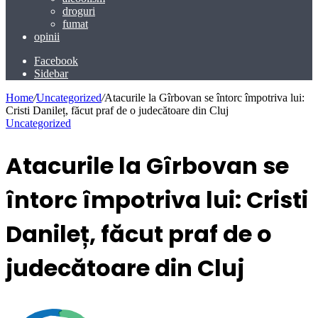
droguri
fumat
opinii
Facebook
Sidebar
Home
/
Uncategorized
/
Atacurile la Gîrbovan se întorc împotriva lui:
Cristi Danileț, făcut praf de o judecătoare din Cluj
Uncategorized
Atacurile la Gîrbovan se
întorc împotriva lui: Cristi
Danileț, făcut praf de o
judecătoare din Cluj