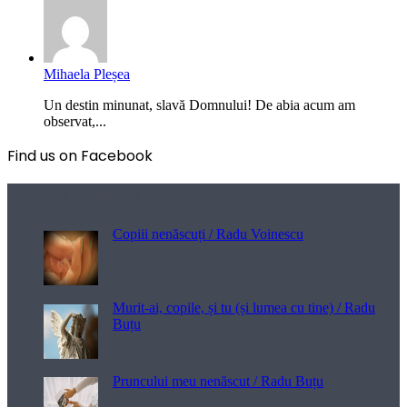
Mihaela Pleșea
Un destin minunat, slavă Domnului! De abia acum am
observat,...
Find us on Facebook
Poezii pentru viață
Copiii nenăscuți / Radu Voinescu
Murit-ai, copile, și tu (și lumea cu tine) / Radu
Buțu
Pruncului meu nenăscut / Radu Buțu