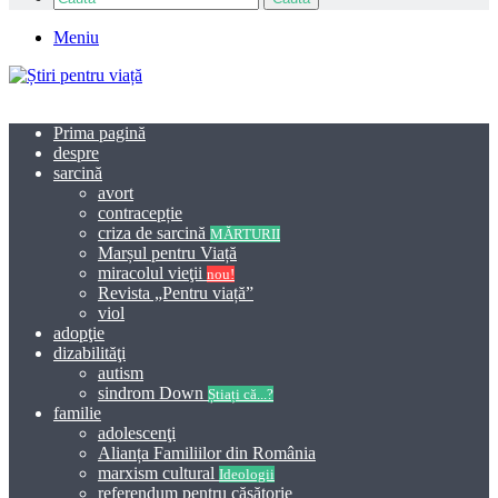
Meniu
Prima pagină
despre
sarcină
avort
contracepție
criza de sarcină
MĂRTURII
Marșul pentru Viață
miracolul vieţii
nou!
Revista „Pentru viață”
viol
adopţie
dizabilităţi
autism
sindrom Down
Știați că...?
familie
adolescenţi
Alianța Familiilor din România
marxism cultural
Ideologii
referendum pentru căsătorie