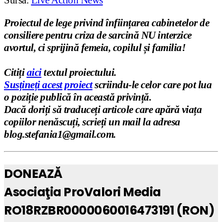
Sursă:
Live Action News
Proiectul de lege privind înființ
area cabinetelor de
consiliere pentru criza de sarcină NU interzice
avortul, ci sprijină femeia, copilul
ș
i familia!
Citi
ț
i
aici
textul proiectului.
Susțineți acest proiect
scriindu-le celor care pot lua
o poziție publică în această privință.
Dacă doriți să traduceți articole care apără viața
copiilor nenăscuți, scrieți un mail la adresa
blog.stefania1@gmail.com.
DONEAZĂ
Asociaţia ProValori Media
RO18RZBR0000060016473191 (RON)