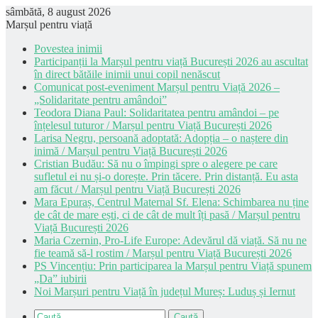
sâmbătă, 8 august 2026
Marșul pentru viață
Povestea inimii
Participanții la Marșul pentru viață București 2026 au ascultat
în direct bătăile inimii unui copil nenăscut
Comunicat post-eveniment Marșul pentru Viață 2026 –
„Solidaritate pentru amândoi”
Teodora Diana Paul: Solidaritatea pentru amândoi – pe
înțelesul tuturor / Marșul pentru Viață București 2026
Larisa Negru, persoană adoptată: Adopția – o naștere din
inimă / Marșul pentru Viață București 2026
Cristian Budău: Să nu o împingi spre o alegere pe care
sufletul ei nu și-o dorește. Prin tăcere. Prin distanță. Eu asta
am făcut / Marșul pentru Viață București 2026
Mara Epuraș, Centrul Maternal Sf. Elena: Schimbarea nu ține
de cât de mare ești, ci de cât de mult îți pasă / Marșul pentru
Viață București 2026
Maria Czernin, Pro-Life Europe: Adevărul dă viață. Să nu ne
fie teamă să-l rostim / Marșul pentru Viață București 2026
PS Vincențiu: Prin participarea la Marșul pentru Viață spunem
„Da” iubirii
Noi Marșuri pentru Viață în județul Mureș: Luduș și Iernut
Caută