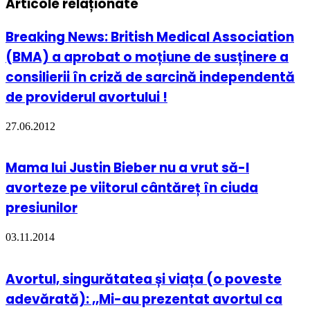
Articole relaționate
Breaking News: British Medical Association
(BMA) a aprobat o moțiune de susținere a
consilierii în criză de sarcină independentă
de providerul avortului !
27.06.2012
Mama lui Justin Bieber nu a vrut să-l
avorteze pe viitorul cântăreț în ciuda
presiunilor
03.11.2014
Avortul, singurătatea și viața (o poveste
adevărată): ,,Mi-au prezentat avortul ca