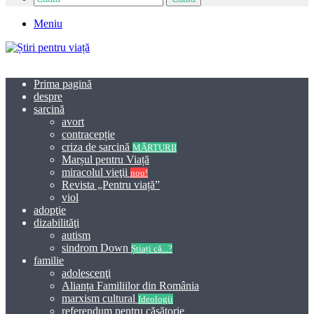
Meniu
Prima pagină
despre
sarcină
avort
contracepție
criza de sarcină
MĂRTURII
Marșul pentru Viață
miracolul vieţii
nou!
Revista „Pentru viață”
viol
adopţie
dizabilităţi
autism
sindrom Down
Știați că...?
familie
adolescenţi
Alianța Familiilor din România
marxism cultural
Ideologii
referendum pentru căsătorie