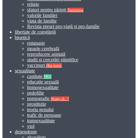
religie
sfaturi pentru părinţi
Parenting
valorile familiei
viaţa de familie
Revista presei pro-viață și pro-familie
libertate de conștiință
bioetică
eutanasie
moarte cerebrală
reproducere asistată
studii şi cercetări ştiinţifice
vaccinuri
Hot topic
sexualitate
castitate
PRO
educaţie sexuală
homosexualitate
pedofilie
pornografie
Știați că...?
prostitutie
teoria genului
trafic de persoane
transexualitate
viol
dependenţe
alcoolism