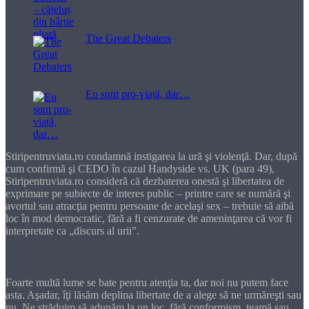
The Great Debaters
Eu sunt pro-viață, dar…
Stiripentruviata.ro condamnă instigarea la ură şi violenţă. Dar, după
cum confirmă şi CEDO în cazul Handyside vs. UK (para 49),
Stiripentruviata.ro consideră că dezbaterea onestă şi libertatea de
exprimare pe subiecte de interes public – printre care se numără şi
avortul sau atracţia pentru persoane de acelaşi sex – trebuie să aibă
loc în mod democratic, fără a fi cenzurate de ameninţarea că vor fi
interpretate ca „discurs al urii”.
Dragă cititorule
Foarte multă lume se bate pentru atenţia ta, dar noi nu putem face
asta. Aşadar, îţi lăsăm deplina libertate de a alege să ne urmăreşti sau
nu. Ne străduim să adunăm la un loc, fără conformism, teamă sau