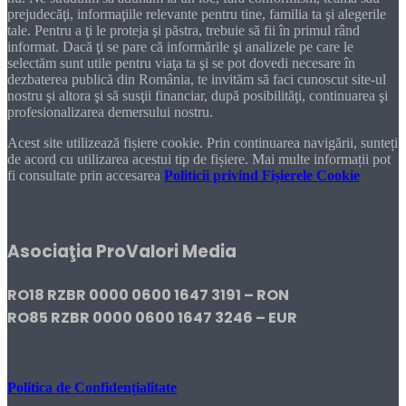
prejudecăţi, informaţiile relevante pentru tine, familia ta şi alegerile
tale. Pentru a ţi le proteja şi păstra, trebuie să fii în primul rând
informat. Dacă ţi se pare că informările şi analizele pe care le
selectăm sunt utile pentru viaţa ta şi se pot dovedi necesare în
dezbaterea publică din România, te invităm să faci cunoscut site-ul
nostru şi altora şi să susţii financiar, după posibilităţi, continuarea şi
profesionalizarea demersului nostru.
Acest site utilizează fișiere cookie. Prin continuarea navigării, sunteți
de acord cu utilizarea acestui tip de fișiere. Mai multe informații pot
fi consultate prin accesarea
Politicii privind Fișierele Cookie
DONEAZĂ!
Asociaţia ProValori Media
RO18 RZBR 0000 0600 1647 3191 – RON
RO85 RZBR 0000 0600 1647 3246 – EUR
Politica de Confidențialitate