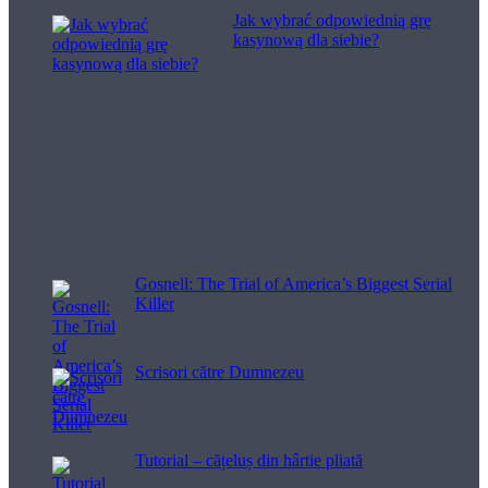
Jak wybrać odpowiednią grę
kasynową dla siebie?
Filme pentru viață
Gosnell: The Trial of America’s Biggest Serial
Killer
Scrisori către Dumnezeu
Tutorial – cățeluș din hârtie pliată