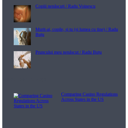
Copiii nenăscuți / Radu Voinescu
Murit-ai, copile, și tu (și lumea cu tine) / Radu
Buțu
Pruncului meu nenăscut / Radu Buțu
Melodii pentru viață
Comparing Casino Regulations
Across States in the US