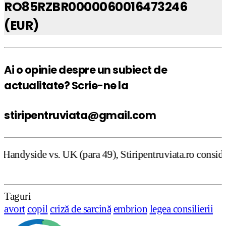
RO85RZBR0000060016473246
(EUR)
Ai o opinie despre un subiect de
actualitate? Scrie-ne la
stiripentruviata@gmail.com
 (para 49), Stiripentruviata.ro consideră că dezbaterea o
Taguri
avort
copil
criză de sarcină
embrion
legea consilierii