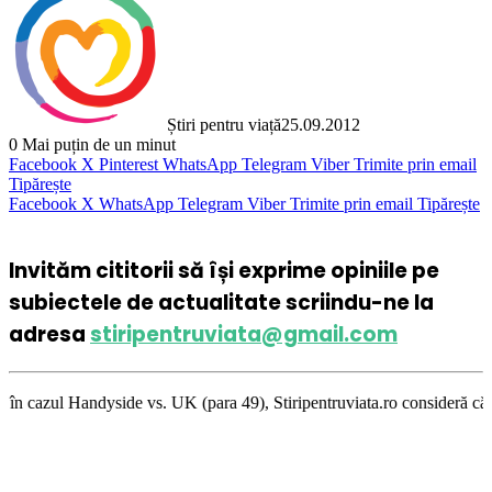
Știri pentru viață
25.09.2012
0
Mai puțin de un minut
Facebook
X
Pinterest
WhatsApp
Telegram
Viber
Trimite prin email
Tipărește
Facebook
X
WhatsApp
Telegram
Viber
Trimite prin email
Tipărește
Invităm cititorii să își exprime opiniile pe
subiectele de actualitate scriindu-ne la
adresa
stiripentruviata@gmail.com
ide vs. UK (para 49), Stiripentruviata.ro consideră că dezbaterea onestă