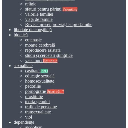
religie
sfaturi pentru părinţi
Parenting
valorile familiei
viaţa de familie
Revista presei pro-viață și pro-familie
libertate de conștiință
bioetică
eutanasie
moarte cerebrală
reproducere asistată
studii şi cercetări ştiinţifice
vaccinuri
Hot topic
sexualitate
castitate
PRO
educaţie sexuală
homosexualitate
pedofilie
pornografie
Știați că...?
prostitutie
teoria genului
trafic de persoane
transexualitate
viol
dependenţe
alcoolism