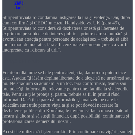
Stiripentruviata.ro condamnă instigarea la ură şi violenţă. Dar, după
cum confirmă şi CEDO în cazul Handyside vs. UK (para 49),
Stiripentruviata.ro consideră că dezbaterea onestă şi libertatea de
exprimare pe subiecte de interes public – printre care se numără şi
avortul sau atracţia pentru persoane de acelaşi sex – trebuie să aibă
loc în mod democratic, fără a fi cenzurate de ameninţarea că vor fi
interpretate ca „discurs al urii”.
Dragă cititorule
Foarte multă lume se bate pentru atenţia ta, dar noi nu putem face
asta. Aşadar, îţi lăsăm deplina libertate de a alege să ne urmăreşti sau
nu. Ne străduim să adunăm la un loc, fără conformism, teamă sau
prejudecăţi, informaţiile relevante pentru tine, familia ta şi alegerile
tale. Pentru a ţi le proteja şi păstra, trebuie să fii în primul rând
informat. Dacă ţi se pare că informările şi analizele pe care le
selectăm sunt utile pentru viaţa ta şi se pot dovedi necesare în
dezbaterea publică din România, te invităm să faci cunoscut site-ul
nostru şi altora şi să susţii financiar, după posibilităţi, continuarea şi
profesionalizarea demersului nostru.
Acest site utilizează fișiere cookie. Prin continuarea navigării, sunteți