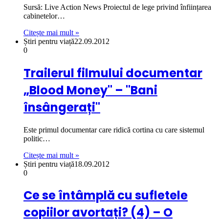
Sursă: Live Action News Proiectul de lege privind înființarea
cabinetelor…
Citește mai mult »
Știri pentru viață
22.09.2012
0
Trailerul filmului documentar
„Blood Money" – "Bani
însângerați"
Este primul documentar care ridică cortina cu care sistemul
politic…
Citește mai mult »
Știri pentru viață
18.09.2012
0
Ce se întâmplă cu sufletele
copiilor avortați? (4) – O