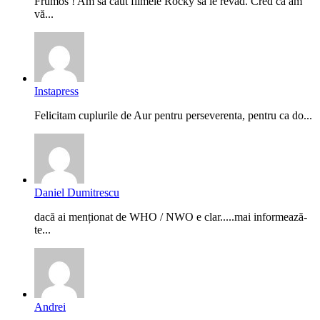
Frumos ! Am sa caut filmele Rocky sa le revăd. Cred ca am
vă...
Instapress
Felicitam cuplurile de Aur pentru perseverenta, pentru ca do...
Daniel Dumitrescu
dacă ai menționat de WHO / NWO e clar.....mai informează-
te...
Andrei