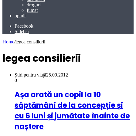
droguri
fumat
opinii
Facebook
Sidebar
Home
/
legea consilierii
legea consilierii
Știri pentru viață
25.09.2012
0
Așa arată un copil la 10
săptămâni de la concepție și
cu 6 luni și jumătate înainte de
naștere