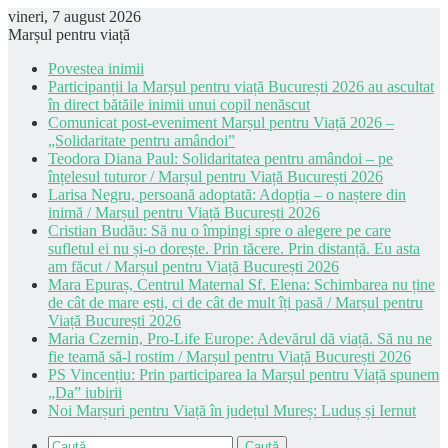
vineri, 7 august 2026
Marșul pentru viață
Povestea inimii
Participanții la Marșul pentru viață București 2026 au ascultat
în direct bătăile inimii unui copil nenăscut
Comunicat post-eveniment Marșul pentru Viață 2026 –
„Solidaritate pentru amândoi”
Teodora Diana Paul: Solidaritatea pentru amândoi – pe
înțelesul tuturor / Marșul pentru Viață București 2026
Larisa Negru, persoană adoptată: Adopția – o naștere din
inimă / Marșul pentru Viață București 2026
Cristian Budău: Să nu o împingi spre o alegere pe care
sufletul ei nu și-o dorește. Prin tăcere. Prin distanță. Eu asta
am făcut / Marșul pentru Viață București 2026
Mara Epuraș, Centrul Maternal Sf. Elena: Schimbarea nu ține
de cât de mare ești, ci de cât de mult îți pasă / Marșul pentru
Viață București 2026
Maria Czernin, Pro-Life Europe: Adevărul dă viață. Să nu ne
fie teamă să-l rostim / Marșul pentru Viață București 2026
PS Vincențiu: Prin participarea la Marșul pentru Viață spunem
„Da” iubirii
Noi Marșuri pentru Viață în județul Mureș: Luduș și Iernut
Caută