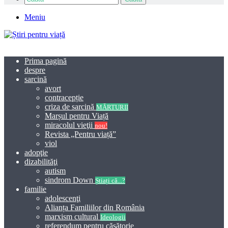
Meniu
Prima pagină
despre
sarcină
avort
contracepție
criza de sarcină
MĂRTURII
Marșul pentru Viață
miracolul vieţii
nou!
Revista „Pentru viață”
viol
adopţie
dizabilităţi
autism
sindrom Down
Știați că...?
familie
adolescenţi
Alianța Familiilor din România
marxism cultural
Ideologii
referendum pentru căsătorie