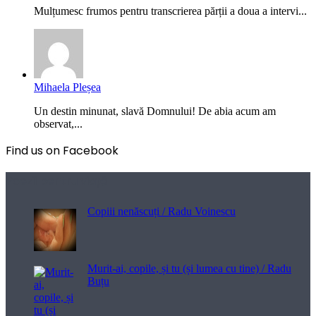
Mulțumesc frumos pentru transcrierea părții a doua a intervi...
Mihaela Pleșea
Un destin minunat, slavă Domnului! De abia acum am
observat,...
Find us on Facebook
Poezii pentru viață
Copiii nenăscuți / Radu Voinescu
Murit-ai, copile, și tu (și lumea cu tine) / Radu
Buțu