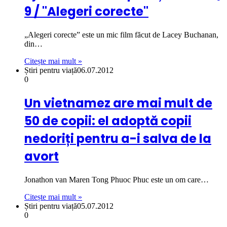
9 / "Alegeri corecte"
„Alegeri corecte” este un mic film făcut de Lacey Buchanan,
din…
Citește mai mult »
Știri pentru viață
06.07.2012
0
Un vietnamez are mai mult de
50 de copii: el adoptă copii
nedoriți pentru a-i salva de la
avort
Jonathon van Maren Tong Phuoc Phuc este un om care…
Citește mai mult »
Știri pentru viață
05.07.2012
0