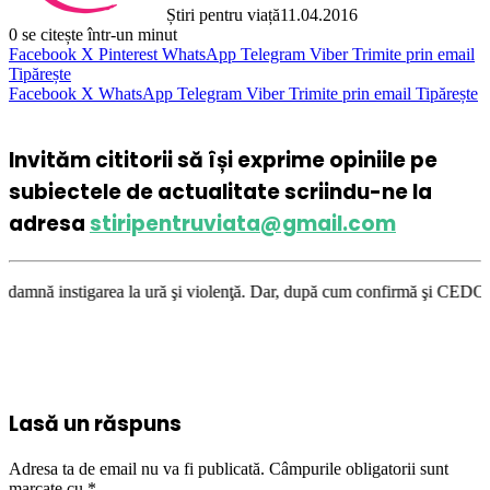
Știri pentru viață
11.04.2016
0
se citește într-un minut
Facebook
X
Pinterest
WhatsApp
Telegram
Viber
Trimite prin email
Tipărește
Facebook
X
WhatsApp
Telegram
Viber
Trimite prin email
Tipărește
Invităm cititorii să își exprime opiniile pe
subiectele de actualitate scriindu-ne la
adresa
stiripentruviata@gmail.com
 la ură şi violenţă. Dar, după cum confirmă şi CEDO în cazul Handyside v
Lasă un răspuns
Adresa ta de email nu va fi publicată.
Câmpurile obligatorii sunt
marcate cu
*