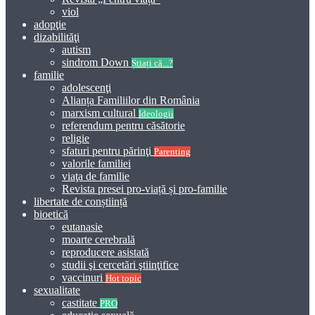
viol
adopţie
dizabilităţi
autism
sindrom Down
Știați că...?
familie
adolescenţi
Alianța Familiilor din România
marxism cultural
Ideologii
referendum pentru căsătorie
religie
sfaturi pentru părinţi
Parenting
valorile familiei
viaţa de familie
Revista presei pro-viață și pro-familie
libertate de conștiință
bioetică
eutanasie
moarte cerebrală
reproducere asistată
studii şi cercetări ştiinţifice
vaccinuri
Hot topic
sexualitate
castitate
PRO