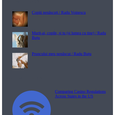
Poezii pentru viață
Copiii nenăscuți / Radu Voinescu
Murit-ai, copile, și tu (și lumea cu tine) / Radu
Buțu
Pruncului meu nenăscut / Radu Buțu
Melodii pentru viață
Comparing Casino Regulations
Across States in the US