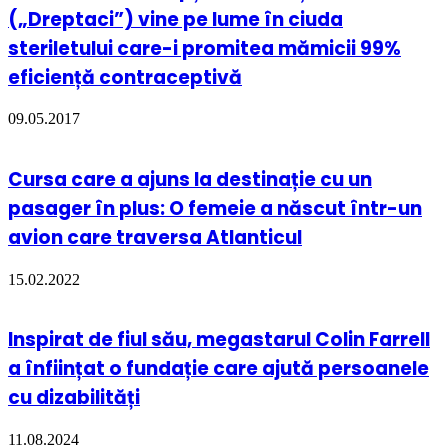
(„Dreptaci”) vine pe lume în ciuda
steriletului care-i promitea mămicii 99%
eficiență contraceptivă
09.05.2017
Cursa care a ajuns la destinație cu un
pasager în plus: O femeie a născut într-un
avion care traversa Atlanticul
15.02.2022
Inspirat de fiul său, megastarul Colin Farrell
a înființat o fundație care ajută persoanele
cu dizabilități
11.08.2024