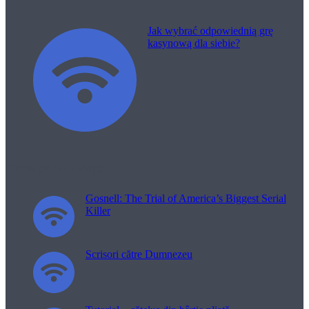
Jak wybrać odpowiednią grę
kasynową dla siebie?
Filme pentru viață
Gosnell: The Trial of America’s Biggest Serial
Killer
Scrisori către Dumnezeu