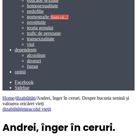
educaţie sexuală
homosexualitate
pedofilie
pornografie
Știați că...?
prostitutie
teoria genului
trafic de persoane
transexualitate
viol
dependenţe
alcoolism
droguri
fumat
opinii
Facebook
Sidebar
Home
/
dizabilităţi
/
Andrei, înger în ceruri. Despre bucuria senină și
valoarea oricărei vieți
dizabilităţi
miracolul vieţii
Andrei, înger în ceruri.