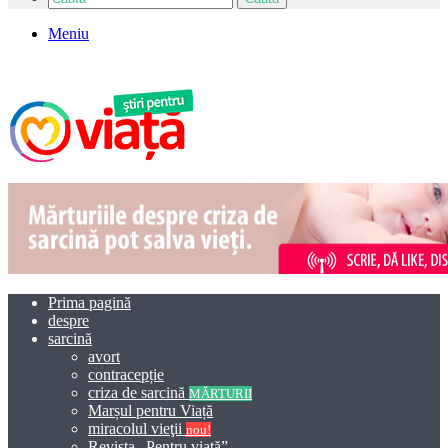
Meniu
Prima pagină
despre
sarcină
avort
contracepție
criza de sarcină
MĂRTURII
Marșul pentru Viață
miracolul vieţii
nou!
Revista „Pentru viață”