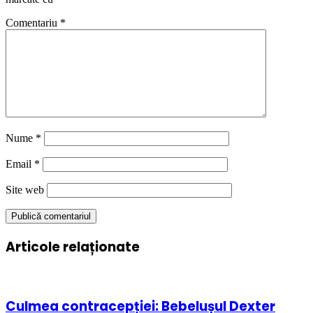
Comentariu
*
Nume
*
Email
*
Site web
Articole relaționate
Culmea contracepției: Bebelușul Dexter