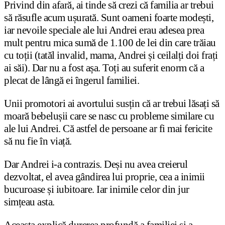
Privind din afară, ai tinde să crezi că familia ar trebui
să răsufle acum ușurată. Sunt oameni foarte modești,
iar nevoile speciale ale lui Andrei erau adesea prea
mult pentru mica sumă de 1.100 de lei din care trăiau
cu toții (tatăl invalid, mama, Andrei și ceilalți doi frați
ai săi). Dar nu a fost așa. Toți au suferit enorm că a
plecat de lângă ei îngerul familiei.
Unii promotori ai avortului susțin că ar trebui lăsați să
moară bebelușii care se nasc cu probleme similare cu
ale lui Andrei. Că astfel de persoane ar fi mai fericite
să nu fie în viață.
Dar Andrei i-a contrazis. Deși nu avea creierul
dezvoltat, el avea gândirea lui proprie, cea a inimii
bucuroase și iubitoare. Iar inimile celor din jur
simțeau asta.