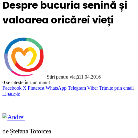
Despre bucuria senină și
valoarea oricărei vieți
Știri pentru viață
11.04.2016
0
se citește într-un minut
Facebook
X
Pinterest
WhatsApp
Telegram
Viber
Trimite prin email
Tipărește
de Ștefana Totorcea