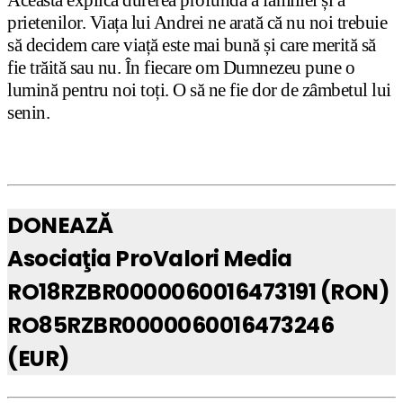
Aceasta explică durerea profundă a familiei și a
prietenilor. Viața lui Andrei ne arată că nu noi trebuie
să decidem care viață este mai bună și care merită să
fie trăită sau nu. În fiecare om Dumnezeu pune o
lumină pentru noi toți. O să ne fie dor de zâmbetul lui
senin.
DONEAZĂ
Asociaţia ProValori Media
RO18RZBR0000060016473191 (RON)
RO85RZBR0000060016473246
(EUR)