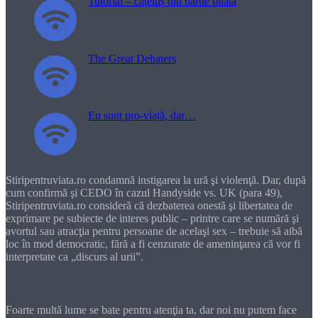
Tutorial – cățeluș din hârtie pliată
The Great Debaters
Eu sunt pro-viață, dar…
Stiripentruviata.ro condamnă instigarea la ură şi violenţă. Dar, după
cum confirmă şi CEDO în cazul Handyside vs. UK (para 49),
Stiripentruviata.ro consideră că dezbaterea onestă şi libertatea de
exprimare pe subiecte de interes public – printre care se numără şi
avortul sau atracţia pentru persoane de acelaşi sex – trebuie să aibă
loc în mod democratic, fără a fi cenzurate de ameninţarea că vor fi
interpretate ca „discurs al urii”.
Dragă cititorule
Foarte multă lume se bate pentru atenţia ta, dar noi nu putem face