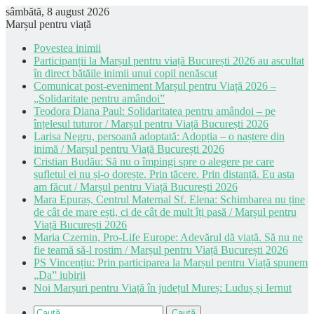
sâmbătă, 8 august 2026
Marșul pentru viață
Povestea inimii
Participanții la Marșul pentru viață București 2026 au ascultat
în direct bătăile inimii unui copil nenăscut
Comunicat post-eveniment Marșul pentru Viață 2026 –
„Solidaritate pentru amândoi”
Teodora Diana Paul: Solidaritatea pentru amândoi – pe
înțelesul tuturor / Marșul pentru Viață București 2026
Larisa Negru, persoană adoptată: Adopția – o naștere din
inimă / Marșul pentru Viață București 2026
Cristian Budău: Să nu o împingi spre o alegere pe care
sufletul ei nu și-o dorește. Prin tăcere. Prin distanță. Eu asta
am făcut / Marșul pentru Viață București 2026
Mara Epuraș, Centrul Maternal Sf. Elena: Schimbarea nu ține
de cât de mare ești, ci de cât de mult îți pasă / Marșul pentru
Viață București 2026
Maria Czernin, Pro-Life Europe: Adevărul dă viață. Să nu ne
fie teamă să-l rostim / Marșul pentru Viață București 2026
PS Vincențiu: Prin participarea la Marșul pentru Viață spunem
„Da” iubirii
Noi Marșuri pentru Viață în județul Mureș: Luduș și Iernut
Caută