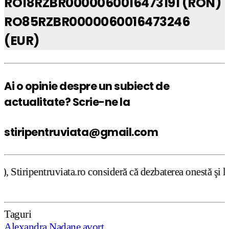
RO18RZBR0000060016473191 (RON)
RO85RZBR0000060016473246
(EUR)
Ai o opinie despre un subiect de
actualitate? Scrie-ne la
stiripentruviata@gmail.com
a.ro consideră că dezbaterea onestă şi libertatea de expr
Taguri
Alexandra Nadane
avort