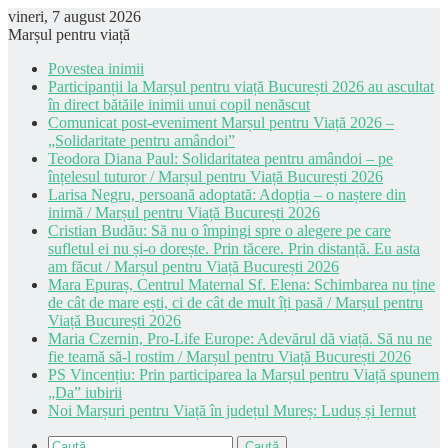
vineri, 7 august 2026
Marșul pentru viață
Povestea inimii
Participanții la Marșul pentru viață București 2026 au ascultat
în direct bătăile inimii unui copil nenăscut
Comunicat post-eveniment Marșul pentru Viață 2026 –
„Solidaritate pentru amândoi”
Teodora Diana Paul: Solidaritatea pentru amândoi – pe
înțelesul tuturor / Marșul pentru Viață București 2026
Larisa Negru, persoană adoptată: Adopția – o naștere din
inimă / Marșul pentru Viață București 2026
Cristian Budău: Să nu o împingi spre o alegere pe care
sufletul ei nu și-o dorește. Prin tăcere. Prin distanță. Eu asta
am făcut / Marșul pentru Viață București 2026
Mara Epuraș, Centrul Maternal Sf. Elena: Schimbarea nu ține
de cât de mare ești, ci de cât de mult îți pasă / Marșul pentru
Viață București 2026
Maria Czernin, Pro-Life Europe: Adevărul dă viață. Să nu ne
fie teamă să-l rostim / Marșul pentru Viață București 2026
PS Vincențiu: Prin participarea la Marșul pentru Viață spunem
„Da” iubirii
Noi Marșuri pentru Viață în județul Mureș: Luduș și Iernut
Caută