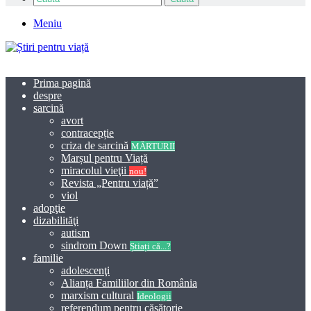
Meniu
Prima pagină
despre
sarcină
avort
contracepție
criza de sarcină
MĂRTURII
Marșul pentru Viață
miracolul vieţii
nou!
Revista „Pentru viață”
viol
adopţie
dizabilităţi
autism
sindrom Down
Știați că...?
familie
adolescenţi
Alianța Familiilor din România
marxism cultural
Ideologii
referendum pentru căsătorie