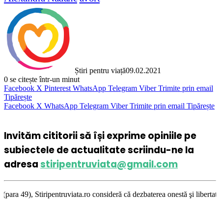
Știri pentru viață
09.02.2021
0
se citește într-un minut
Facebook
X
Pinterest
WhatsApp
Telegram
Viber
Trimite prin email
Tipărește
Facebook
X
WhatsApp
Telegram
Viber
Trimite prin email
Tipărește
Invităm cititorii să își exprime opiniile pe
subiectele de actualitate scriindu-ne la
adresa
stiripentruviata@gmail.com
entruviata.ro consideră că dezbaterea onestă şi libertatea de exprimare 