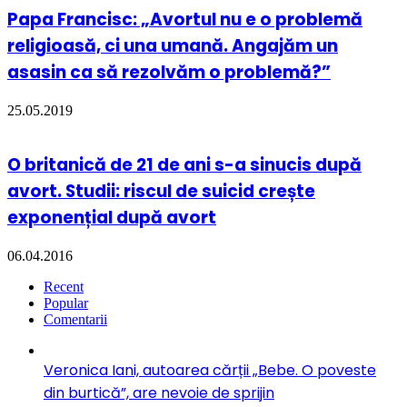
Papa Francisc: „Avortul nu e o problemă
religioasă, ci una umană. Angajăm un
asasin ca să rezolvăm o problemă?”
25.05.2019
O britanică de 21 de ani s-a sinucis după
avort. Studii: riscul de suicid crește
exponențial după avort
06.04.2016
Recent
Popular
Comentarii
Veronica Iani, autoarea cărții „Bebe. O poveste
din burtică”, are nevoie de sprijin