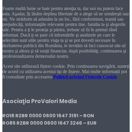
Foarte multă lume se bate pentru atenţia ta, dar noi nu putem face
asta. Aşadar, îţi lăsăm deplina libertate de a alege să ne urmăreşti sau
nu. Ne străduim să adunăm la un loc, fără conformism, teamă sau
prejudecăţi, informaţiile relevante pentru tine, familia ta şi alegerile
tale. Pentru a ţi le proteja şi păstra, trebuie să fii în primul rând
informat. Dacă ţi se pare că informările şi analizele pe care le
selectăm sunt utile pentru viaţa ta şi se pot dovedi necesare în
dezbaterea publică din România, te invităm să faci cunoscut site-ul
nostru şi altora şi să susţii financiar, după posibilităţi, continuarea şi
profesionalizarea demersului nostru.
Acest site utilizează fișiere cookie. Prin continuarea navigării, sunteți
de acord cu utilizarea acestui tip de fișiere. Mai multe informații pot
fi consultate prin accesarea
Politicii privind Fișierele Cookie
DONEAZĂ!
Asociaţia ProValori Media
RO18 RZBR 0000 0600 1647 3191 – RON
RO85 RZBR 0000 0600 1647 3246 – EUR