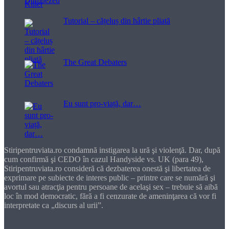
Tutorial – cățeluș din hârtie pliată
The Great Debaters
Eu sunt pro-viață, dar…
Stiripentruviata.ro condamnă instigarea la ură şi violenţă. Dar, după
cum confirmă şi CEDO în cazul Handyside vs. UK (para 49),
Stiripentruviata.ro consideră că dezbaterea onestă şi libertatea de
exprimare pe subiecte de interes public – printre care se numără şi
avortul sau atracţia pentru persoane de acelaşi sex – trebuie să aibă
loc în mod democratic, fără a fi cenzurate de ameninţarea că vor fi
interpretate ca „discurs al urii”.
Dragă cititorule