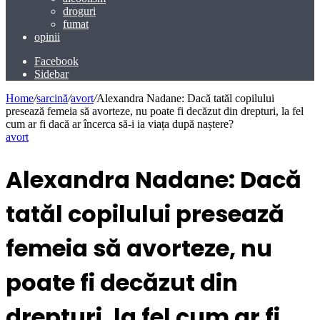
droguri
fumat
opinii
Facebook
Sidebar
Home
/
sarcină
/
avort
/
Alexandra Nadane: Dacă tatăl copilului
presează femeia să avorteze, nu poate fi decăzut din drepturi, la fel
cum ar fi dacă ar încerca să-i ia viața după naștere?
avort
Alexandra Nadane: Dacă
tatăl copilului presează
femeia să avorteze, nu
poate fi decăzut din
drepturi, la fel cum ar fi