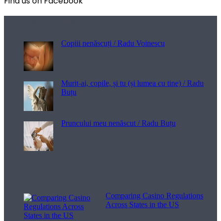
Find us on Facebook
Poezii pentru viață
Copiii nenăscuți / Radu Voinescu
Murit-ai, copile, și tu (și lumea cu tine) / Radu
Buțu
Pruncului meu nenăscut / Radu Buțu
Melodii pentru viață
Comparing Casino Regulations
Across States in the US