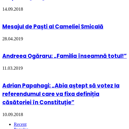
14.09.2018
Mesajul de Paști al Cameliei Smicală
28.04.2019
Andreea Ogăraru: „Familia înseamnă totul!”
11.03.2019
Adrian Papahagi: „Abia aștept să votez la
referendumul care va fixa definiția
căsătoriei în Constituție”
10.09.2018
Recent