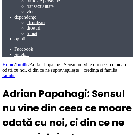
trafic de persoane
transexualitate
viol
dependenţe
alcoolism
droguri
fumat
opinii
Facebook
Sidebar
Home
/
familie
/
Adrian Papahagi: Sensul nu vine din ceea ce moare
odată cu noi, ci din ce ne supraviețuiește – credința și familia
familie
Adrian Papahagi: Sensul
nu vine din ceea ce moare
odată cu noi, ci din ce ne