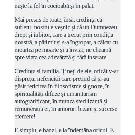
naște la fel în cocioabă și în palat.
Mai presus de toate, însă, credința că
sufletul nostru e veșnic și că un Dumnezeu
drept și iubitor, care a trecut prin condiția
noastră, a pătimit și s-a îngropat, a călcat cu
moartea pe moarte și a înviat, ne cheamă
spre viața cea adevărată și fără înserare.
Credința și familia. Țineți de ele, oricât v-ar
disprețui nefericiții care pretind că și-au
găsit fericirea în filosofisme și gnoze, în
spiritualități difuze și umanitarism
autogratificant, în munca sterilizantă și
remunerația ei, în amoruri bizare și succese
efemere!
E simplu, e banal, e la îndemâna oricui. E