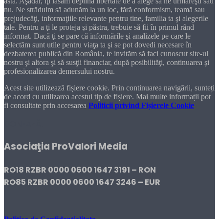
asta. Aşadar, îţi lăsăm deplina libertate de a alege să ne urmăreşti sau
nu. Ne străduim să adunăm la un loc, fără conformism, teamă sau
prejudecăţi, informaţiile relevante pentru tine, familia ta şi alegerile
tale. Pentru a ţi le proteja şi păstra, trebuie să fii în primul rând
informat. Dacă ţi se pare că informările şi analizele pe care le
selectăm sunt utile pentru viaţa ta şi se pot dovedi necesare în
dezbaterea publică din România, te invităm să faci cunoscut site-ul
nostru şi altora şi să susţii financiar, după posibilităţi, continuarea şi
profesionalizarea demersului nostru.
Acest site utilizează fișiere cookie. Prin continuarea navigării, sunteți
de acord cu utilizarea acestui tip de fișiere. Mai multe informații pot
fi consultate prin accesarea
Politicii privind Fișierele Cookie
DONEAZĂ!
Asociaţia ProValori Media
RO18 RZBR 0000 0600 1647 3191 – RON
RO85 RZBR 0000 0600 1647 3246 – EUR