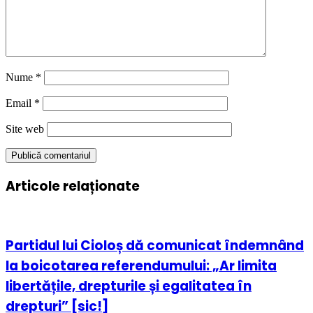
Nume
*
Email
*
Site web
Articole relaționate
Partidul lui Cioloș dă comunicat îndemnând
la boicotarea referendumului: „Ar limita
libertățile, drepturile și egalitatea în
drepturi” [sic!]