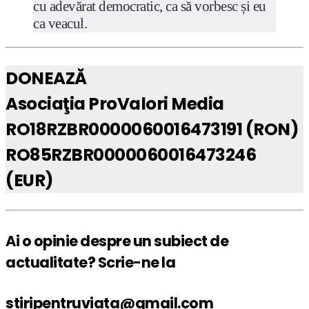
cu adevărat democratic, ca să vorbesc și eu
ca veacul.
DONEAZĂ
Asociaţia ProValori Media
RO18RZBR0000060016473191 (RON)
RO85RZBR0000060016473246
(EUR)
Ai o opinie despre un subiect de
actualitate? Scrie-ne la
stiripentruviata@gmail.com