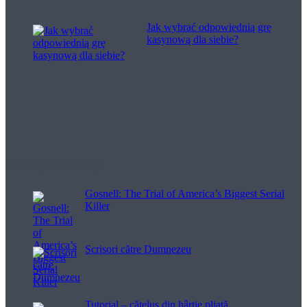
Jak wybrać odpowiednią grę
kasynową dla siebie?
Filme pentru viață
Gosnell: The Trial of America’s Biggest Serial
Killer
Scrisori către Dumnezeu
Tutorial – cățeluș din hârtie pliată