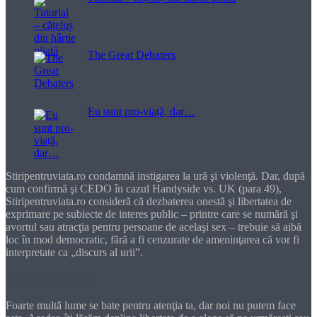
The Great Debaters
Eu sunt pro-viață, dar…
Stiripentruviata.ro condamnă instigarea la ură şi violenţă. Dar, după
cum confirmă şi CEDO în cazul Handyside vs. UK (para 49),
Stiripentruviata.ro consideră că dezbaterea onestă şi libertatea de
exprimare pe subiecte de interes public – printre care se numără şi
avortul sau atracţia pentru persoane de acelaşi sex – trebuie să aibă
loc în mod democratic, fără a fi cenzurate de ameninţarea că vor fi
interpretate ca „discurs al urii”.
Dragă cititorule
Foarte multă lume se bate pentru atenţia ta, dar noi nu putem face