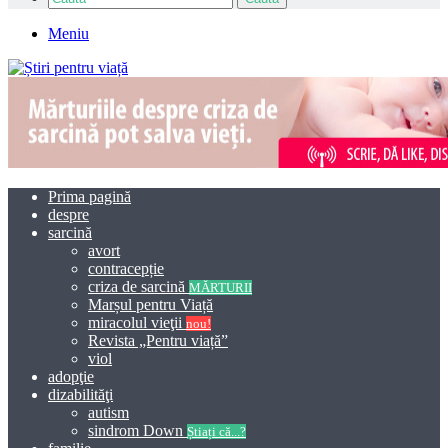
Meniu
Prima pagină
despre
sarcină
avort
contracepție
criza de sarcină
MĂRTURII
Marșul pentru Viață
miracolul vieţii
nou!
Revista „Pentru viață”
viol
adopţie
dizabilităţi
autism
sindrom Down
Știați că...?