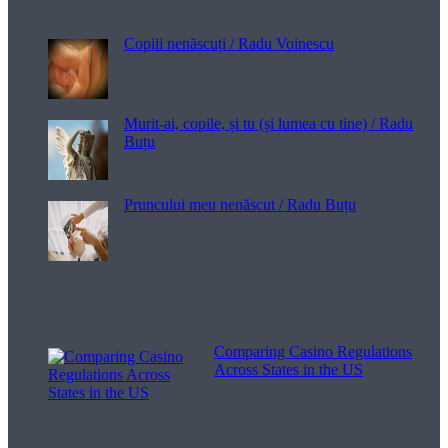
Poezii pentru viață
Copiii nenăscuți / Radu Voinescu
Murit-ai, copile, și tu (și lumea cu tine) / Radu
Buțu
Pruncului meu nenăscut / Radu Buțu
Melodii pentru viață
Comparing Casino Regulations
Across States in the US