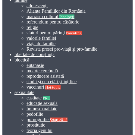
familie
adolescenţi
Alianța Familiilor din România
marxism cultural
Ideologii
referendum pentru căsătorie
religie
sfaturi pentru părinţi
Parenting
valorile familiei
viaţa de familie
Revista presei pro-viață și pro-familie
libertate de conștiință
bioetică
eutanasie
moarte cerebrală
reproducere asistată
studii şi cercetări ştiinţifice
vaccinuri
Hot topic
sexualitate
castitate
PRO
educaţie sexuală
homosexualitate
pedofilie
pornografie
Știați că...?
prostitutie
teoria genului