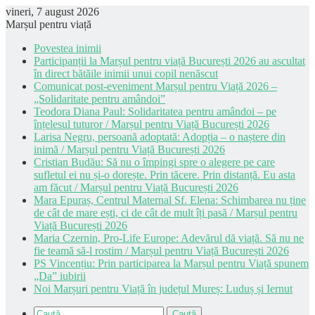
vineri, 7 august 2026
Marșul pentru viață
Povestea inimii
Participanții la Marșul pentru viață București 2026 au ascultat
în direct bătăile inimii unui copil nenăscut
Comunicat post-eveniment Marșul pentru Viață 2026 –
„Solidaritate pentru amândoi”
Teodora Diana Paul: Solidaritatea pentru amândoi – pe
înțelesul tuturor / Marșul pentru Viață București 2026
Larisa Negru, persoană adoptată: Adopția – o naștere din
inimă / Marșul pentru Viață București 2026
Cristian Budău: Să nu o împingi spre o alegere pe care
sufletul ei nu și-o dorește. Prin tăcere. Prin distanță. Eu asta
am făcut / Marșul pentru Viață București 2026
Mara Epuraș, Centrul Maternal Sf. Elena: Schimbarea nu ține
de cât de mare ești, ci de cât de mult îți pasă / Marșul pentru
Viață București 2026
Maria Czernin, Pro-Life Europe: Adevărul dă viață. Să nu ne
fie teamă să-l rostim / Marșul pentru Viață București 2026
PS Vincențiu: Prin participarea la Marșul pentru Viață spunem
„Da” iubirii
Noi Marșuri pentru Viață în județul Mureș: Luduș și Iernut
Caută