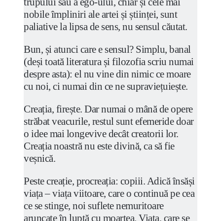
trupului sau a ego-ului, chiar și cele mai
nobile împliniri ale artei și științei, sunt
paliative la lipsa de sens, nu sensul căutat.
Bun, și atunci care e sensul? Simplu, banal
(deși toată literatura și filozofia scriu numai
despre asta): el nu vine din nimic ce moare
cu noi, ci numai din ce ne supraviețuiește.
Creația, firește. Dar numai o mână de opere
străbat veacurile, restul sunt efemeride doar
o idee mai longevive decât creatorii lor.
Creația noastră nu este divină, ca să fie
veșnică.
Peste creație, procreația: copiii. Adică însăși
viața – viața viitoare, care o continuă pe cea
ce se stinge, noi suflete nemuritoare
aruncate în luptă cu moartea. Viața, care se