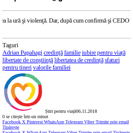
ţă. Dar, după cum confirmă şi CEDO în cazul Handyside vs. 
Taguri
Adrian Papahagi
credinţă
familie
iubire pentru viață
libertate de conştiinţă
libertatea de credință
sfaturi
pentru tineri
valorile familiei
Știri pentru viață
06.11.2018
0
se citește într-un minut
Facebook
X
Pinterest
WhatsApp
Telegram
Viber
Trimite prin email
Tipărește
Facebook
X
WhatsApp
Telegram
Viber
Trimite prin email
Tipărește