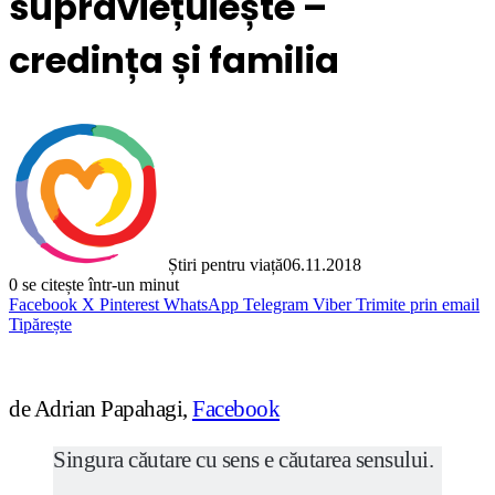
supraviețuiește –
credința și familia
Știri pentru viață
06.11.2018
0
se citește într-un minut
Facebook
X
Pinterest
WhatsApp
Telegram
Viber
Trimite prin email
Tipărește
de Adrian Papahagi,
Facebook
Singura căutare cu sens e căutarea sensului.