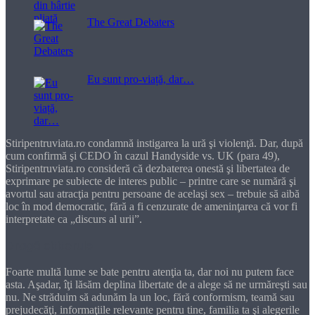
The Great Debaters
Eu sunt pro-viață, dar…
Stiripentruviata.ro condamnă instigarea la ură şi violenţă. Dar, după
cum confirmă şi CEDO în cazul Handyside vs. UK (para 49),
Stiripentruviata.ro consideră că dezbaterea onestă şi libertatea de
exprimare pe subiecte de interes public – printre care se numără şi
avortul sau atracţia pentru persoane de acelaşi sex – trebuie să aibă
loc în mod democratic, fără a fi cenzurate de ameninţarea că vor fi
interpretate ca „discurs al urii”.
Dragă cititorule
Foarte multă lume se bate pentru atenţia ta, dar noi nu putem face
asta. Aşadar, îţi lăsăm deplina libertate de a alege să ne urmăreşti sau
nu. Ne străduim să adunăm la un loc, fără conformism, teamă sau
prejudecăţi, informaţiile relevante pentru tine, familia ta şi alegerile