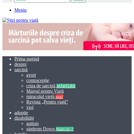
Meniu
Prima pagină
despre
sarcină
avort
contracepție
criza de sarcină
MĂRTURII
Marșul pentru Viață
miracolul vieţii
nou!
Revista „Pentru viață”
viol
adopţie
dizabilităţi
autism
sindrom Down
Știați că...?