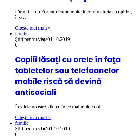
Părinții le oferă acum foarte multe lucruri materiale copiilor,
însă…
Citește mai mult »
familie
Știri pentru viață
01.10.2019
0
Copiii lăsaţi cu orele în faţa
tabletelor sau telefoanelor
mobile riscă să devină
antisociali
În zilele noastre, din ce în ce mai mulţi copii…
Citește mai mult »
familie
Știri pentru viață
01.10.2019
0