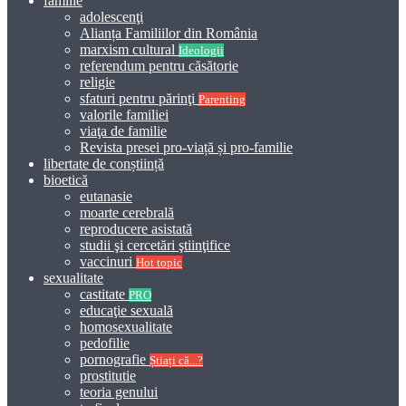
familie
adolescenţi
Alianța Familiilor din România
marxism cultural
Ideologii
referendum pentru căsătorie
religie
sfaturi pentru părinţi
Parenting
valorile familiei
viaţa de familie
Revista presei pro-viață și pro-familie
libertate de conștiință
bioetică
eutanasie
moarte cerebrală
reproducere asistată
studii şi cercetări ştiinţifice
vaccinuri
Hot topic
sexualitate
castitate
PRO
educaţie sexuală
homosexualitate
pedofilie
pornografie
Știați că...?
prostitutie
teoria genului