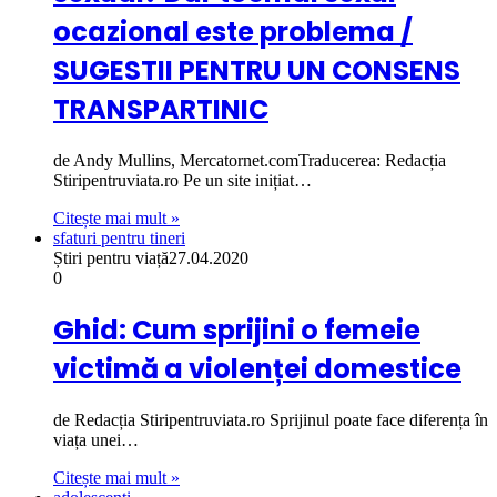
ocazional este problema /
SUGESTII PENTRU UN CONSENS
TRANSPARTINIC
de Andy Mullins, Mercatornet.comTraducerea: Redacția
Stiripentruviata.ro Pe un site inițiat…
Citește mai mult »
sfaturi pentru tineri
Știri pentru viață
27.04.2020
0
Ghid: Cum sprijini o femeie
victimă a violenței domestice
de Redacția Stiripentruviata.ro Sprijinul poate face diferența în
viața unei…
Citește mai mult »