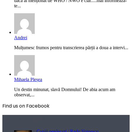
dacă ai menționat de WHO / NWO e clar.....mai informează-
te...
Andrei
Mulțumesc frumos pentru transcrierea părții a doua a intervi...
Mihaela Pleșea
Un destin minunat, slavă Domnului! De abia acum am
observat,...
Find us on Facebook
Poezii pentru viață
Copiii nenăscuți / Radu Voinescu