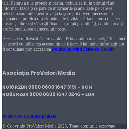
tale. Pentru a ţi le proteja şi păstra, trebuie să fii în primul rând
informat. Dacă ţi se pare că informările şi analizele pe care le
selectăm sunt utile pentru viaţa ta şi se pot dovedi necesare în
dezbaterea publică din România, te invităm să faci cunoscut site-ul
nostru şi altora şi să susţii financiar, după posibilităţi, continuarea şi
profesionalizarea demersului nostru.
Acest site utilizează fișiere cookie. Prin continuarea navigării, sunteți
de acord cu utilizarea acestui tip de fișiere. Mai multe informații pot
fi consultate prin accesarea
Politicii privind Fișierele Cookie
DONEAZĂ!
Asociaţia ProValori Media
RO18 RZBR 0000 0600 1647 3191 – RON
RO85 RZBR 0000 0600 1647 3246 – EUR
Politica de Confidențialitate
© Copyright ProValori Media 2026, Toate drepturile rezervate