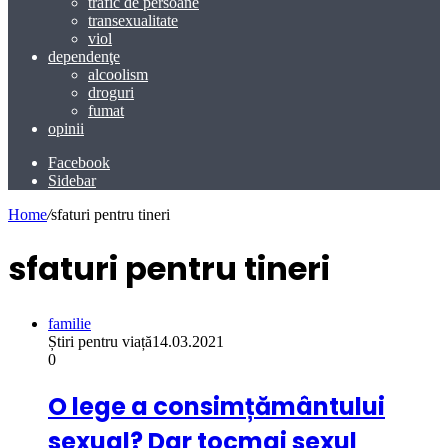
trafic de persoane
transexualitate
viol
dependenţe
alcoolism
droguri
fumat
opinii
Facebook
Sidebar
Home
/
sfaturi pentru tineri
sfaturi pentru tineri
familie
Știri pentru viață
14.03.2021
0
O lege a consimțământului
sexual? Dar tocmai sexul