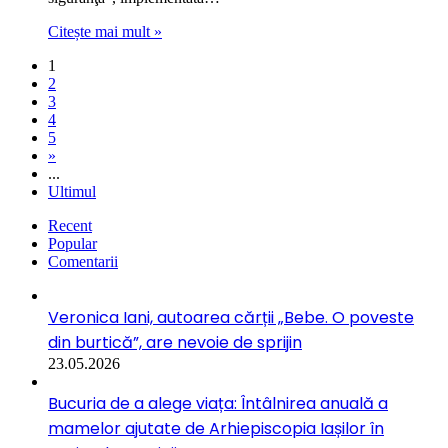
Citește mai mult »
1
2
3
4
5
»
...
Ultimul
Recent
Popular
Comentarii
Veronica Iani, autoarea cărții „Bebe. O poveste
din burtică”, are nevoie de sprijin
23.05.2026
Bucuria de a alege viața: Întâlnirea anuală a
mamelor ajutate de Arhiepiscopia Iașilor în