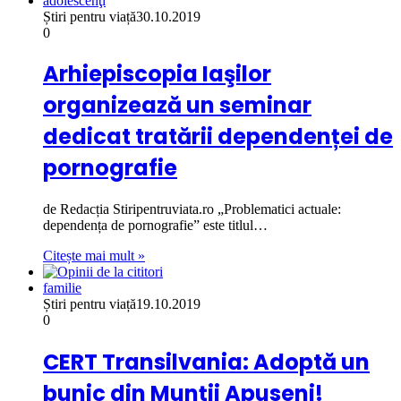
adolescenţi
Știri pentru viață
30.10.2019
0
Arhiepiscopia Iaşilor
organizează un seminar
dedicat tratării dependenței de
pornografie
de Redacția Stiripentruviata.ro „Problematici actuale:
dependența de pornografie” este titlul…
Citește mai mult »
familie
Știri pentru viață
19.10.2019
0
CERT Transilvania: Adoptă un
bunic din Munții Apuseni!