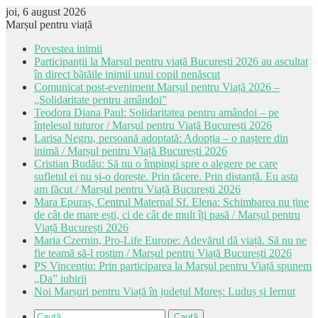
joi, 6 august 2026
Marșul pentru viață
Povestea inimii
Participanții la Marșul pentru viață București 2026 au ascultat
în direct bătăile inimii unui copil nenăscut
Comunicat post-eveniment Marșul pentru Viață 2026 –
„Solidaritate pentru amândoi”
Teodora Diana Paul: Solidaritatea pentru amândoi – pe
înțelesul tuturor / Marșul pentru Viață București 2026
Larisa Negru, persoană adoptată: Adopția – o naștere din
inimă / Marșul pentru Viață București 2026
Cristian Budău: Să nu o împingi spre o alegere pe care
sufletul ei nu și-o dorește. Prin tăcere. Prin distanță. Eu asta
am făcut / Marșul pentru Viață București 2026
Mara Epuraș, Centrul Maternal Sf. Elena: Schimbarea nu ține
de cât de mare ești, ci de cât de mult îți pasă / Marșul pentru
Viață București 2026
Maria Czernin, Pro-Life Europe: Adevărul dă viață. Să nu ne
fie teamă să-l rostim / Marșul pentru Viață București 2026
PS Vincențiu: Prin participarea la Marșul pentru Viață spunem
„Da” iubirii
Noi Marșuri pentru Viață în județul Mureș: Luduș și Iernut
Caută