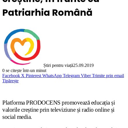
Patriarhia Română
Știri pentru viață
25.09.2019
0
se citește într-un minut
Facebook
X
Pinterest
WhatsApp
Telegram
Viber
Trimite prin email
Tipărește
Platforma PRODOCENS promovează educația și
valorile creștine prin televiziune și radio online și
social media.