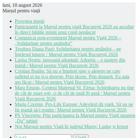
luni, 10 august 2026
Marșul pentru viață
Povestea inimii
Participanții la Marșul pentru viață București 2026 au ascultat
în direct bătăile inimii unui copil nenăscut
Comunicat post-eveniment Marșul pentru Viață 2026 –
„Solidaritate pentru amândoi”
Teodora Diana Paul: Solidaritatea pentru amândoi – pe
înțelesul tuturor / Marșul pentru Viață București 2026
Larisa Negru, persoană adoptată: Adopția – o naștere din
inimă / Marșul pentru Viață București 2026
Cristian Budău: Să nu o împingi spre o alegere pe care
sufletul ei nu și-o dorește. Prin tăcere. Prin distanță. Eu asta
am făcut / Marșul pentru Viață București 2026
Mara Epuraș, Centrul Maternal Sf. Elena: Schimbarea nu ține
de cât de mare ești, ci de cât de mult îți pasă / Marșul pentru
Viață București 2026
Maria Czernin, Pro-Life Europe: Adevărul dă viață. Să nu ne
fie teamă să-l rostim / Marșul pentru Viață București 2026
PS Vincențiu: Prin participarea la Marșul pentru Viață spunem
„Da” iubirii
Noi Marșuri pentru Viață în județul Mureș: Luduș și Iernut
Caută