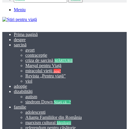
Meniu
Prima pagină
despre
sarcină
avort
contracepție
criza de sarcină
MĂRTURII
Marșul pentru Viață
miracolul vieţii
nou!
Revista „Pentru viață”
viol
adopţie
dizabilităţi
autism
sindrom Down
Știați că...?
familie
adolescenţi
Alianța Familiilor din România
marxism cultural
Ideologii
referendum pentru căsătorie