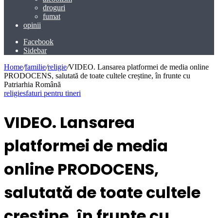
droguri
fumat
opinii
Facebook
Sidebar
Home
/
familie
/
religie
/
VIDEO. Lansarea platformei de media online
PRODOCENS, salutată de toate cultele creștine, în frunte cu
Patriarhia Română
religie
sfaturi pentru tineri
VIDEO. Lansarea
platformei de media
online PRODOCENS,
salutată de toate cultele
creștine, în frunte cu