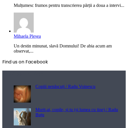
Mulțumesc frumos pentru transcrierea părții a doua a intervi...
Mihaela Pleșea
Un destin minunat, slavă Domnului! De abia acum am
observat,...
Find us on Facebook
Poezii pentru viață
Copiii nenăscuți / Radu Voinescu
Murit-ai, copile, și tu (și lumea cu tine) / Radu
Buțu