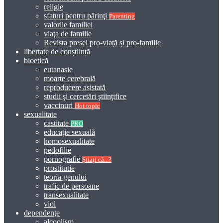
religie
sfaturi pentru părinţi
Parenting
valorile familiei
viaţa de familie
Revista presei pro-viață și pro-familie
libertate de conștiință
bioetică
eutanasie
moarte cerebrală
reproducere asistată
studii şi cercetări ştiinţifice
vaccinuri
Hot topic
sexualitate
castitate
PRO
educaţie sexuală
homosexualitate
pedofilie
pornografie
Știați că...?
prostitutie
teoria genului
trafic de persoane
transexualitate
viol
dependenţe
alcoolism