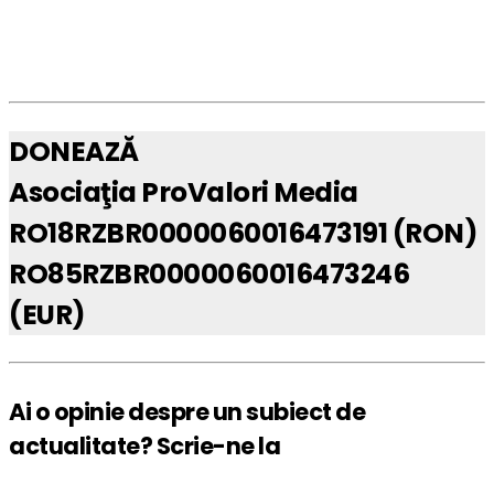
DONEAZĂ
Asociaţia ProValori Media
RO18RZBR0000060016473191 (RON)
RO85RZBR0000060016473246
(EUR)
Ai o opinie despre un subiect de
actualitate? Scrie-ne la