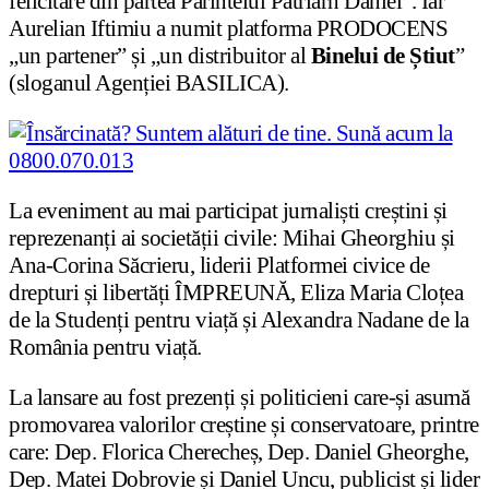
felicitare din partea Părintelui Patriarh Daniel”. Iar
Aurelian Iftimiu a numit platforma PRODOCENS
„un partener” și „un distribuitor al
Binelui de Știut
”
(sloganul Agenției BASILICA).
La eveniment au mai participat jurnaliști creștini și
reprezenanți ai societății civile: Mihai Gheorghiu și
Ana-Corina Săcrieru, liderii Platformei civice de
drepturi și libertăți ÎMPREUNĂ, Eliza Maria Cloțea
de la Studenți pentru viață și Alexandra Nadane de la
România pentru viață.
La lansare au fost prezenți și politicieni care-și asumă
promovarea valorilor creștine și conservatoare, printre
care: Dep. Florica Cherecheș, Dep. Daniel Gheorghe,
Dep. Matei Dobrovie și Daniel Uncu, publicist și lider