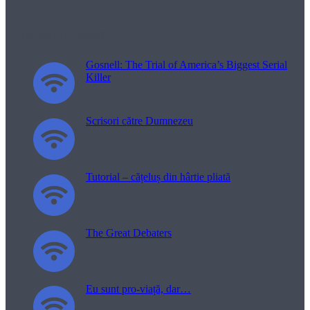
Filme pentru viață
Gosnell: The Trial of America’s Biggest Serial
Killer
Scrisori către Dumnezeu
Tutorial – cățeluș din hârtie pliată
The Great Debaters
Eu sunt pro-viață, dar…