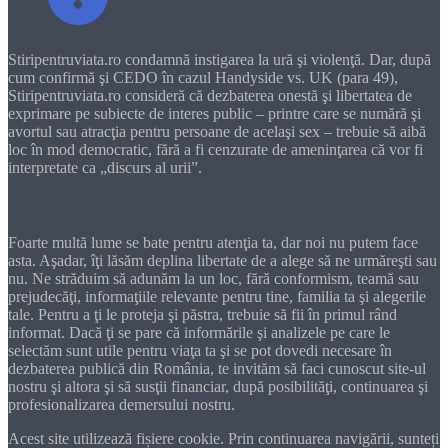
Stiripentruviata.ro condamnă instigarea la ură şi violenţă. Dar, după
cum confirmă şi CEDO în cazul Handyside vs. UK (para 49),
Stiripentruviata.ro consideră că dezbaterea onestă şi libertatea de
exprimare pe subiecte de interes public – printre care se numără şi
avortul sau atracţia pentru persoane de acelaşi sex – trebuie să aibă
loc în mod democratic, fără a fi cenzurate de ameninţarea că vor fi
interpretate ca „discurs al urii”.
Dragă cititorule
Foarte multă lume se bate pentru atenţia ta, dar noi nu putem face
asta. Aşadar, îţi lăsăm deplina libertate de a alege să ne urmăreşti sau
nu. Ne străduim să adunăm la un loc, fără conformism, teamă sau
prejudecăţi, informaţiile relevante pentru tine, familia ta şi alegerile
tale. Pentru a ţi le proteja şi păstra, trebuie să fii în primul rând
informat. Dacă ţi se pare că informările şi analizele pe care le
selectăm sunt utile pentru viaţa ta şi se pot dovedi necesare în
dezbaterea publică din România, te invităm să faci cunoscut site-ul
nostru şi altora şi să susţii financiar, după posibilităţi, continuarea şi
profesionalizarea demersului nostru.
Acest site utilizează fișiere cookie. Prin continuarea navigării, sunteți