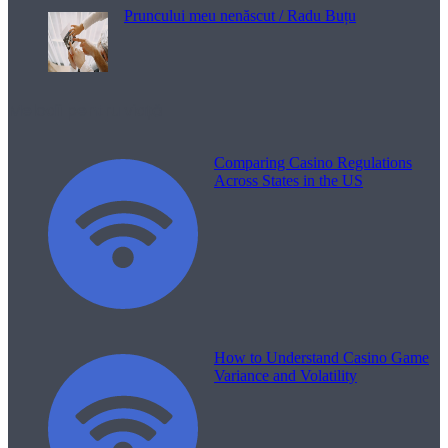
Pruncului meu nenăscut / Radu Buțu
Melodii pentru viață
Comparing Casino Regulations
Across States in the US
How to Understand Casino Game
Variance and Volatility