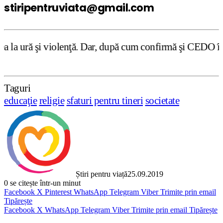
stiripentruviata@gmail.com
ţă. Dar, după cum confirmă şi CEDO în cazul Handyside vs.
Taguri
educaţie
religie
sfaturi pentru tineri
societate
Știri pentru viață
25.09.2019
0
se citește într-un minut
Facebook
X
Pinterest
WhatsApp
Telegram
Viber
Trimite prin email
Tipărește
Facebook
X
WhatsApp
Telegram
Viber
Trimite prin email
Tipărește