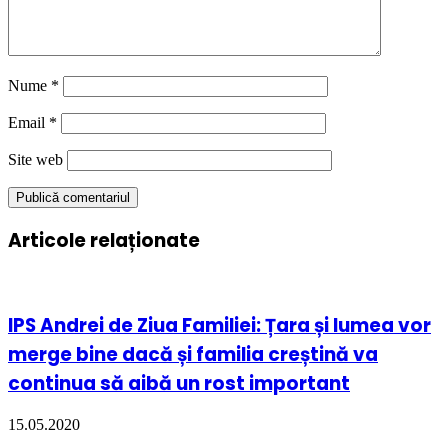
Nume
*
Email
*
Site web
Articole relaționate
IPS Andrei de Ziua Familiei: Țara și lumea vor
merge bine dacă și familia creștină va
continua să aibă un rost important
15.05.2020