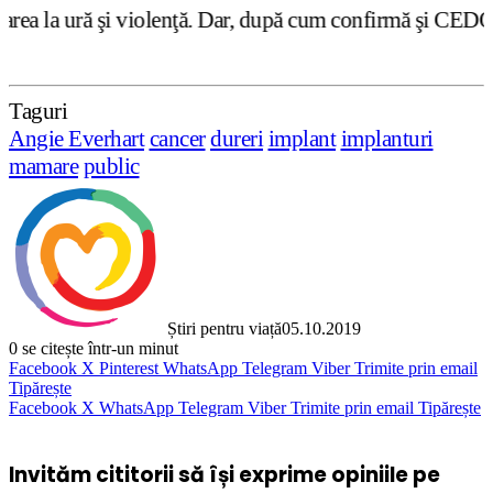
nţă. Dar, după cum confirmă şi CEDO în cazul Handyside vs
Taguri
Angie Everhart
cancer
dureri
implant
implanturi
mamare
public
Știri pentru viață
05.10.2019
0
se citește într-un minut
Facebook
X
Pinterest
WhatsApp
Telegram
Viber
Trimite prin email
Tipărește
Facebook
X
WhatsApp
Telegram
Viber
Trimite prin email
Tipărește
Invităm cititorii să își exprime opiniile pe