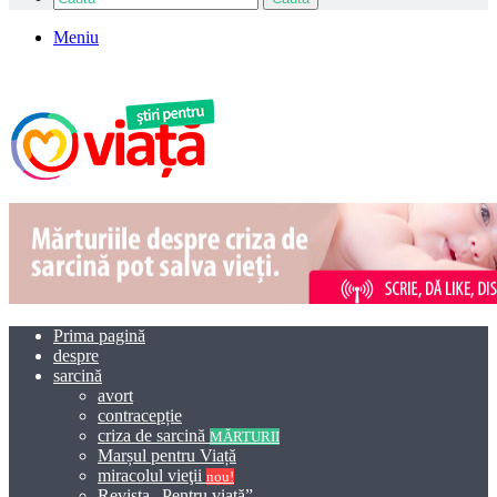
Meniu
Prima pagină
despre
sarcină
avort
contracepție
criza de sarcină
MĂRTURII
Marșul pentru Viață
miracolul vieţii
nou!
Revista „Pentru viață”