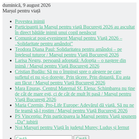
duminică, 9 august 2026
Marșul pentru viață
Povestea inimii
Participanții la Marșul pentru viață București 2026 au ascultat
în direct bătăile inimii unui copil nenăscut
Comunicat post-eveniment Marșul pentru Viață 2026 –
„Solidaritate pentru amândoi”
Teodora Diana Paul: Solidaritatea pentru amândoi – pe
înțelesul tuturor / Marșul pentru Viață București 2026
Larisa Negru, persoană adoptată: Adopția – o naștere din
inimă / Marșul pentru Viață București 2026
Cristian Budău: Să nu o împingi spre o alegere pe care
sufletul ei nu și-o dorește. Prin tăcere. Prin distanță. Eu asta
am făcut / Marșul pentru Viață București 2026
Mara Epuraș, Centrul Maternal Sf. Elena: Schimbarea nu ține
de cât de mare ești, ci de cât de mult îți pasă / Marșul pentru
Viață București 2026
Maria Czernin, Pro-Life Europe: Adevărul dă viață. Să nu ne
fie teamă să-l rostim / Marșul pentru Viață București 2026
PS Vincențiu: Prin participarea la Marșul pentru Viață spunem
„Da” iubirii
Noi Marșuri pentru Viață în județul Mureș: Luduș și Iernut
Caută