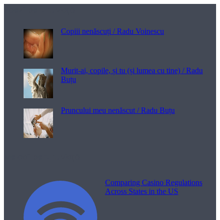
Poezii pentru viață
Copiii nenăscuți / Radu Voinescu
Murit-ai, copile, și tu (și lumea cu tine) / Radu
Buțu
Pruncului meu nenăscut / Radu Buțu
Melodii pentru viață
Comparing Casino Regulations
Across States in the US