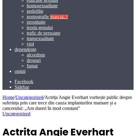
educaţie sexuală
homosexualitate
pedofilie
pornografie
Știați că...?
prostitutie
teoria genului
trafic de persoane
transexualitate
viol
dependenţe
alcoolism
droguri
fumat
opinii
Facebook
Sidebar
Home
/
Uncategorized
/
Actrița Angie Everhart vorbește public despre
suferința prin care trece din cauza implanturilor mamare și a
cancerului: „Am dureri în mod constant”
Uncategorized
Actrița Angie Everhart