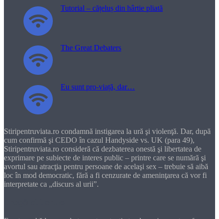
Tutorial – cățeluș din hârtie pliată
The Great Debaters
Eu sunt pro-viață, dar…
Stiripentruviata.ro condamnă instigarea la ură şi violenţă. Dar, după
cum confirmă şi CEDO în cazul Handyside vs. UK (para 49),
Stiripentruviata.ro consideră că dezbaterea onestă şi libertatea de
exprimare pe subiecte de interes public – printre care se numără şi
avortul sau atracţia pentru persoane de acelaşi sex – trebuie să aibă
loc în mod democratic, fără a fi cenzurate de ameninţarea că vor fi
interpretate ca „discurs al urii”.
Dragă cititorule