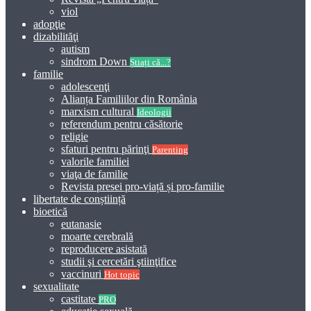
viol
adopţie
dizabilităţi
autism
sindrom Down
Știați că...?
familie
adolescenţi
Alianța Familiilor din România
marxism cultural
Ideologii
referendum pentru căsătorie
religie
sfaturi pentru părinţi
Parenting
valorile familiei
viaţa de familie
Revista presei pro-viață și pro-familie
libertate de conștiință
bioetică
eutanasie
moarte cerebrală
reproducere asistată
studii şi cercetări ştiinţifice
vaccinuri
Hot topic
sexualitate
castitate
PRO