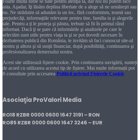
Foarte multă lume se bate pentru atenţia ta, dar noi nu putem face
asta. Aşadar, îţi lăsăm deplina libertate de a alege să ne urmăreşti sau
nu. Ne străduim să adunăm la un loc, fără conformism, teamă sau
prejudecăţi, informaţiile relevante pentru tine, familia ta şi alegerile
tale. Pentru a ţi le proteja şi păstra, trebuie să fii în primul rând
informat. Dacă ţi se pare că informările şi analizele pe care le
selectăm sunt utile pentru viaţa ta şi se pot dovedi necesare în
dezbaterea publică din România, te invităm să faci cunoscut site-ul
nostru şi altora şi să susţii financiar, după posibilităţi, continuarea şi
profesionalizarea demersului nostru.
Acest site utilizează fișiere cookie. Prin continuarea navigării, sunteți
de acord cu utilizarea acestui tip de fișiere. Mai multe informații pot
fi consultate prin accesarea
Politicii privind Fișierele Cookie
DONEAZĂ!
Asociaţia ProValori Media
RO18 RZBR 0000 0600 1647 3191 – RON
RO85 RZBR 0000 0600 1647 3246 – EUR