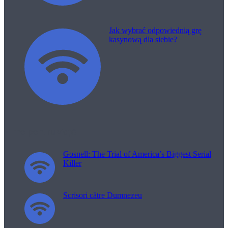
Jak wybrać odpowiednią grę
kasynową dla siebie?
Filme pentru viață
Gosnell: The Trial of America’s Biggest Serial
Killer
Scrisori către Dumnezeu