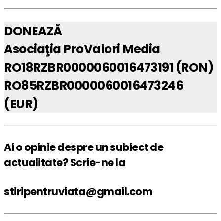
DONEAZĂ
Asociaţia ProValori Media
RO18RZBR0000060016473191 (RON)
RO85RZBR0000060016473246
(EUR)
Ai o opinie despre un subiect de
actualitate? Scrie-ne la
stiripentruviata@gmail.com