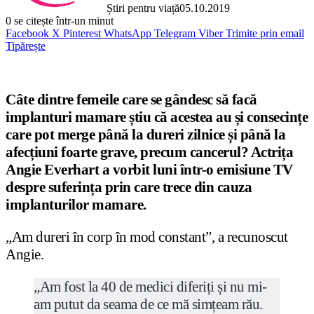
Știri pentru viață
05.10.2019
0
se citește într-un minut
Facebook
X
Pinterest
WhatsApp
Telegram
Viber
Trimite prin email
Tipărește
Câte dintre femeile care se gândesc să facă
implanturi mamare știu că acestea au și consecințe
care pot merge până la dureri zilnice și până la
afecțiuni foarte grave, precum cancerul? Actrița
Angie Everhart a vorbit luni într-o emisiune TV
despre suferința prin care trece din cauza
implanturilor mamare.
„Am dureri în corp în mod constant”, a recunoscut
Angie.
„Am fost la 40 de medici diferiți și nu mi-
am putut da seama de ce mă simțeam rău.