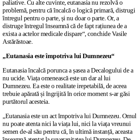
paliative. Cu alte cuvinte, eutanasia nu rezolvă o
problemă, pentru că încalcă o logică primară, distrugi
întregul pentru o parte, și nu doar o parte. Or, a
distruge întregul înseamnă că de fapt rațiunea de a
exista a actelor medicale dispare“, conchide Vasile
Astărăstoae.
„Eutanasia este împotriva lui Dumnezeu“
Eutanasia încalcă porunca a șasea a Decalogului de a
nu ucide. Viața omenească este un dar al lui
Dumnezeu. Ea este o realitate irepetabilă, de aceea
trebuie apărată și îngrijită în orice moment s-ar găsi
purtătorul acesteia.
„Eutanasia este un act împotriva lui Dumnezeu. Omul
nu poate atenta nici la viața lui, nici la viața vreunui
semen de-al său pentru că, în ultimă instanță, aceasta
înseamnă atentat la suveranitatea lui Dumnezeu. De