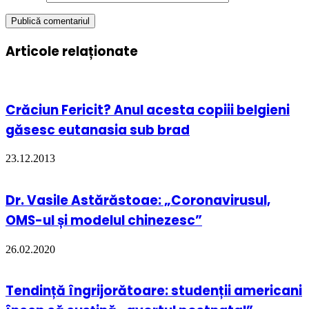
Articole relaționate
Crăciun Fericit? Anul acesta copiii belgieni
găsesc eutanasia sub brad
23.12.2013
Dr. Vasile Astărăstoae: „Coronavirusul,
OMS-ul și modelul chinezesc”
26.02.2020
Tendință îngrijorătoare: studenții americani