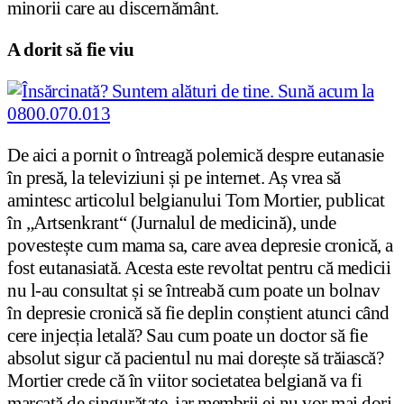
minorii care au discernământ.
A dorit să fie viu
De aici a pornit o întreagă polemică despre eutanasie
în presă, la televiziuni și pe internet. Aș vrea să
amintesc articolul belgianului Tom Mortier, publicat
în „Artsenkrant“ (Jurnalul de medicină), unde
povestește cum mama sa, care avea depresie cronică, a
fost eutanasiată. Acesta este revoltat pentru că medicii
nu l-au consultat și se întreabă cum poate un bolnav
în depresie cronică să fie deplin conștient atunci când
cere injecția letală? Sau cum poate un doctor să fie
absolut sigur că pacientul nu mai dorește să trăiască?
Mortier crede că în viitor societatea belgiană va fi
marcată de singurătate, iar membrii ei nu vor mai dori