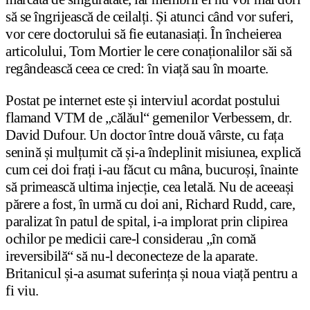
să se îngrijească de ceilalți. Și atunci când vor suferi,
vor cere doctorului să fie eutanasiați. În încheierea
articolului, Tom Mortier le cere conaționalilor săi să
regândească ceea ce cred: în viață sau în moarte.
Postat pe internet este și interviul acordat postului
flamand VTM de „călăul“ gemenilor Verbessem, dr.
David Dufour. Un doctor între două vârste, cu fața
senină și mulțumit că și-a îndeplinit misiunea, explică
cum cei doi frați i-au făcut cu mâna, bucuroși, înainte
să primească ultima injecție, cea letală. Nu de aceeași
părere a fost, în urmă cu doi ani, Richard Rudd, care,
paralizat în patul de spital, i-a implorat prin clipirea
ochilor pe medicii care-l considerau „în comă
ireversibilă“ să nu-l deconecteze de la aparate.
Britanicul și-a asumat suferința și noua viață pentru a
fi viu.