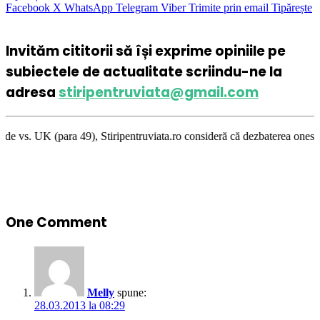
Facebook
X
WhatsApp
Telegram
Viber
Trimite prin email
Tipărește
Invităm cititorii să își exprime opiniile pe
subiectele de actualitate scriindu-ne la
adresa
stiripentruviata@gmail.com
 Stiripentruviata.ro consideră că dezbaterea onestă şi libertatea de exp
One Comment
Melly
spune:
28.03.2013 la 08:29