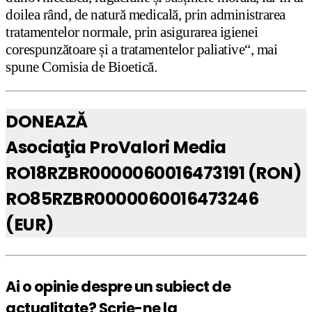
doilea rând, de natură medicală, prin administrarea
tratamentelor normale, prin asigurarea igienei
corespunzătoare și a tratamentelor paliative“, mai
spune Comisia de Bioetică.
DONEAZĂ
Asociaţia ProValori Media
RO18RZBR0000060016473191 (RON)
RO85RZBR0000060016473246
(EUR)
Ai o opinie despre un subiect de
actualitate? Scrie-ne la