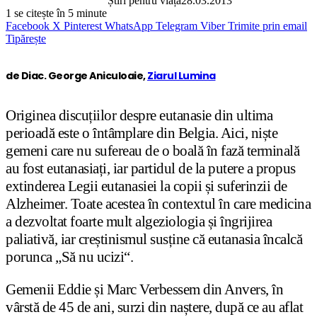
Știri pentru viață
28.03.2013
1
se citește în 5 minute
Facebook
X
Pinterest
WhatsApp
Telegram
Viber
Trimite prin email
Tipărește
de Diac. George Aniculoaie,
Ziarul Lumina
Originea discuțiilor despre eutanasie din ultima
perioadă este o întâmplare din Belgia. Aici, niște
gemeni care nu sufereau de o boală în fază terminală
au fost eutanasiați, iar partidul de la putere a propus
extinderea Legii eutanasiei la copii și suferinzii de
Alzheimer. Toate acestea în contextul în care medicina
a dezvoltat foarte mult algeziologia și îngrijirea
paliativă, iar creștinismul susține că eutanasia încalcă
porunca „Să nu ucizi“.
Gemenii Eddie și Marc Verbessem din Anvers, în
vârstă de 45 de ani, surzi din naștere, după ce au aflat