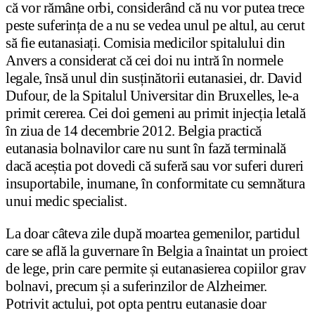
că vor rămâne orbi, considerând că nu vor putea trece
peste suferința de a nu se vedea unul pe altul, au cerut
să fie eutanasiați. Comisia medicilor spitalului din
Anvers a considerat că cei doi nu intră în normele
legale, însă unul din susținătorii eutanasiei, dr. David
Dufour, de la Spitalul Universitar din Bruxelles, le-a
primit cererea. Cei doi gemeni au primit injecția letală
în ziua de 14 decembrie 2012. Belgia practică
eutanasia bolnavilor care nu sunt în fază terminală
dacă aceștia pot dovedi că suferă sau vor suferi dureri
insuportabile, inumane, în conformitate cu semnătura
unui medic specialist.
La doar câteva zile după moartea gemenilor, partidul
care se află la guvernare în Belgia a înaintat un proiect
de lege, prin care permite și eutanasierea copiilor grav
bolnavi, precum și a suferinzilor de Alzheimer.
Potrivit actului, pot opta pentru eutanasie doar