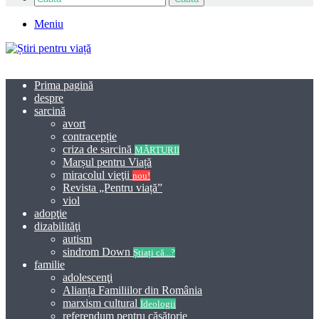
Meniu
Prima pagină
despre
sarcină
avort
contracepție
criza de sarcină
MĂRTURII
Marșul pentru Viață
miracolul vieţii
nou!
Revista „Pentru viață”
viol
adopţie
dizabilităţi
autism
sindrom Down
Știați că...?
familie
adolescenţi
Alianța Familiilor din România
marxism cultural
Ideologii
referendum pentru căsătorie