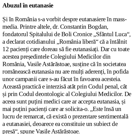
Abuzul în eutanasie
Și în România s-a vorbit despre eutanasiere în mass-
media. Printre altele, dr. Constantin Bogdan,
fondatorul Spitalului de Boli Cronice „Sfântul Luca“,
a declarat cotidianului „România liberă“ că a întâlnit
12 pacienți care doreau să fie eutanasiați. Dar cu toate
acestea președintele Colegiului Medicilor din
România, Vasile Astărăstoae, susține că în societatea
românească eutanasia nu are mulți aderenți, în pofida
unor campanii care s-au făcut în favoarea acesteia.
Această practică e interzisă atât prin Codul penal, cât
și prin Codul deontologic al Colegiului Medicilor. De
aceea sunt puțini medici care ar accepta eutanasia, și
mai puțini pacienți care ar solicita-o. „Este însă un
lucru de remarcat, că există o prezentare sentimentală
a eutanasiei, deoarece ea constituie un subiect de
presă“, spune Vasile Astărăstoae.