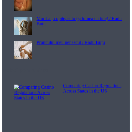
Murit-ai, copile, și tu (și lumea cu tine) / Radu
Buțu
Pruncului meu nenăscut / Radu Buțu
Melodii pentru viață
Comparing Casino Regulations
Across States in the US