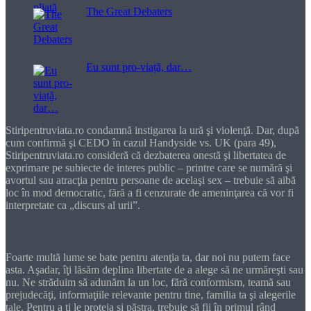
The Great Debaters
Eu sunt pro-viață, dar…
Stiripentruviata.ro condamnă instigarea la ură şi violenţă. Dar, după
cum confirmă şi CEDO în cazul Handyside vs. UK (para 49),
Stiripentruviata.ro consideră că dezbaterea onestă şi libertatea de
exprimare pe subiecte de interes public – printre care se numără şi
avortul sau atracţia pentru persoane de acelaşi sex – trebuie să aibă
loc în mod democratic, fără a fi cenzurate de ameninţarea că vor fi
interpretate ca „discurs al urii”.
Dragă cititorule
Foarte multă lume se bate pentru atenţia ta, dar noi nu putem face
asta. Aşadar, îţi lăsăm deplina libertate de a alege să ne urmăreşti sau
nu. Ne străduim să adunăm la un loc, fără conformism, teamă sau
prejudecăţi, informaţiile relevante pentru tine, familia ta şi alegerile
tale. Pentru a ţi le proteja şi păstra, trebuie să fii în primul rând