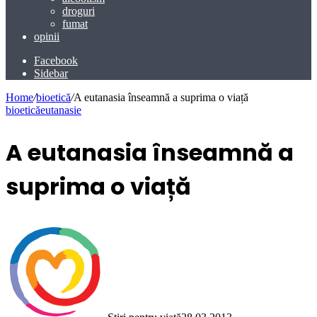
droguri
fumat
opinii
Facebook
Sidebar
Home
/
bioetică
/
A eutanasia înseamnă a suprima o viață
bioetică
eutanasie
A eutanasia înseamnă a
suprima o viață