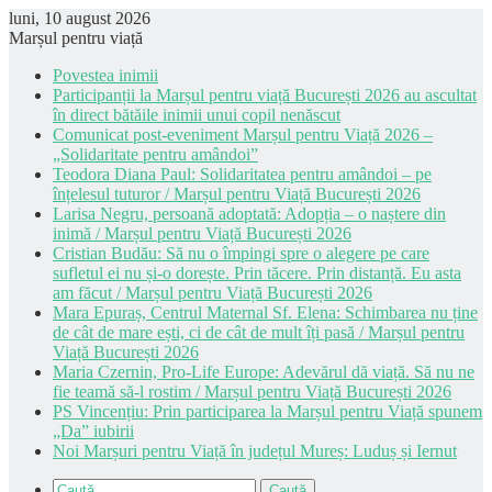
luni, 10 august 2026
Marșul pentru viață
Povestea inimii
Participanții la Marșul pentru viață București 2026 au ascultat
în direct bătăile inimii unui copil nenăscut
Comunicat post-eveniment Marșul pentru Viață 2026 –
„Solidaritate pentru amândoi”
Teodora Diana Paul: Solidaritatea pentru amândoi – pe
înțelesul tuturor / Marșul pentru Viață București 2026
Larisa Negru, persoană adoptată: Adopția – o naștere din
inimă / Marșul pentru Viață București 2026
Cristian Budău: Să nu o împingi spre o alegere pe care
sufletul ei nu și-o dorește. Prin tăcere. Prin distanță. Eu asta
am făcut / Marșul pentru Viață București 2026
Mara Epuraș, Centrul Maternal Sf. Elena: Schimbarea nu ține
de cât de mare ești, ci de cât de mult îți pasă / Marșul pentru
Viață București 2026
Maria Czernin, Pro-Life Europe: Adevărul dă viață. Să nu ne
fie teamă să-l rostim / Marșul pentru Viață București 2026
PS Vincențiu: Prin participarea la Marșul pentru Viață spunem
„Da” iubirii
Noi Marșuri pentru Viață în județul Mureș: Luduș și Iernut
Caută