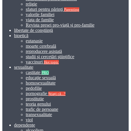
religie
sfaturi pentru părinţi
Parenting
valorile familiei
viaţa de familie
Revista presei pro-viață și pro-familie
libertate de conștiință
bioetică
eutanasie
moarte cerebrală
reproducere asistată
studii şi cercetări ştiinţifice
vaccinuri
Hot topic
sexualitate
castitate
PRO
educaţie sexuală
homosexualitate
pedofilie
pornografie
Știați că...?
prostitutie
teoria genului
trafic de persoane
transexualitate
viol
dependenţe
alcoolism