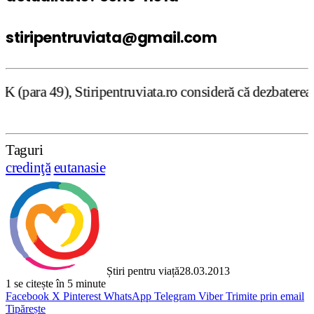
stiripentruviata@gmail.com
truviata.ro consideră că dezbaterea onestă şi libertatea 
Taguri
credinţă
eutanasie
Știri pentru viață
28.03.2013
1
se citește în 5 minute
Facebook
X
Pinterest
WhatsApp
Telegram
Viber
Trimite prin email
Tipărește