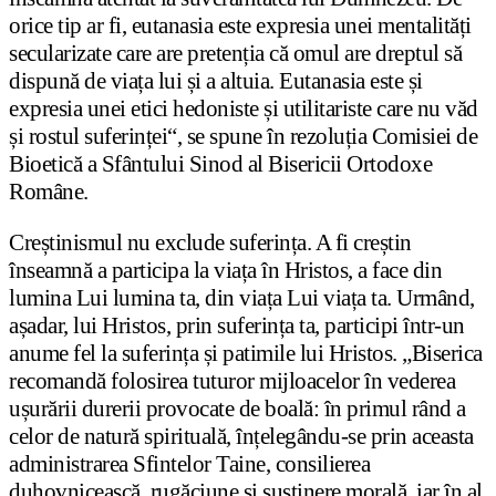
orice tip ar fi, eutanasia este expresia unei mentalități
secularizate care are pretenția că omul are dreptul să
dispună de viața lui și a altuia. Eutanasia este și
expresia unei etici hedoniste și utilitariste care nu văd
și rostul suferinței“, se spune în rezoluția Comisiei de
Bioetică a Sfântului Sinod al Bisericii Ortodoxe
Române.
Creștinismul nu exclude suferința. A fi creștin
înseamnă a participa la viața în Hristos, a face din
lumina Lui lumina ta, din viața Lui viața ta. Urmând,
așadar, lui Hristos, prin suferința ta, participi într-un
anume fel la suferința și patimile lui Hristos. „Biserica
recomandă folosirea tuturor mijloacelor în vederea
ușurării durerii provocate de boală: în primul rând a
celor de natură spirituală, înțelegându-se prin aceasta
administrarea Sfintelor Taine, consilierea
duhovnicească, rugăciune și susținere morală, iar în al