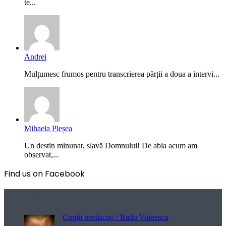
te...
Andrei
Mulțumesc frumos pentru transcrierea părții a doua a intervi...
Mihaela Pleșea
Un destin minunat, slavă Domnului! De abia acum am
observat,...
Find us on Facebook
Poezii pentru viață
Copiii nenăscuți / Radu Voinescu