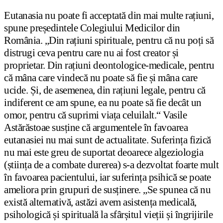
Eutanasia nu poate fi acceptată din mai multe rațiuni,
spune președintele Colegiului Medicilor din
România. „Din rațiuni spirituale, pentru că nu poți să
distrugi ceva pentru care nu ai fost creator și
proprietar. Din rațiuni deontologice-medicale, pentru
că mâna care vindecă nu poate să fie și mâna care
ucide. Și, de asemenea, din rațiuni legale, pentru că
indiferent ce am spune, ea nu poate să fie decât un
omor, pentru că suprimi viața celuilalt.“ Vasile
Astărăstoae susține că argumentele în favoarea
eutanasiei nu mai sunt de actualitate. Suferința fizică
nu mai este greu de suportat deoarece algeziologia
(știința de a combate durerea) s-a dezvoltat foarte mult
în favoarea pacientului, iar suferința psihică se poate
ameliora prin grupuri de susținere. „Se spunea că nu
există alternativă, astăzi avem asistența medicală,
psihologică și spirituală la sfârșitul vieții și îngrijirile