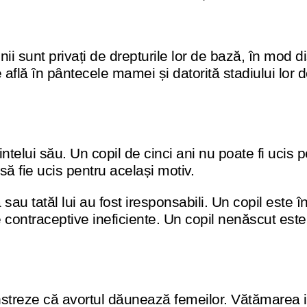
ii sunt privați de drepturile lor de bază, în mod di
află în pântecele mamei și datorită stadiului lor d
elui său. Un copil de cinci ani nu poate fi ucis pe
să fie ucis pentru același motiv.
 tatăl lui au fost iresponsabili. Un copil este înt
 contraceptive ineficiente. Un copil nenăscut este
streze că avortul dăunează femeilor. Vătămarea i