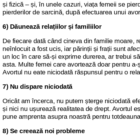
și fizică – și, în unele cazuri, viața femeii se p
pierderilor de sarcină, după efectuarea unui avor
6) Dăunează relațiilor și familiilor
De fiecare dată când cineva din familie moare, rest
neînlocuit a fost ucis, iar părinții și frații sunt a
un loc în care să-și exprime durerea, ar trebui să 
asta. Multe femei care avortează doar pentru a-ș
Avortul nu eate niciodată răspunsul pentru o relaț
7) Nu dispare niciodată
Oricât am încerca, nu putem șterge niciodată efe
și nici nu ușurează realitatea de drept. Avortul 
pune amprenta asupra noastră pentru totdeauna
8) Se creează noi probleme