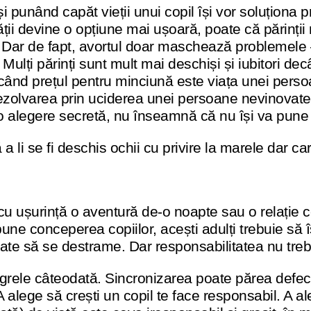
punând capăt vieții unui copil își vor soluționa p
ii devine o opțiune mai ușoară, poate că părinții nu
Dar de fapt, avortul doar maschează problemele –
 Mulți părinți sunt mult mai deschiși și iubitori decâ
ând prețul pentru minciună este viața unei persoa
ezolvarea prin uciderea unei persoane nevinovate
 o alegere secretă, nu înseamnă că nu își va pun
a li se fi deschis ochii cu privire la marele dar ca
 ușurință o aventură de-o noapte sau o relație ce
upune conceperea copiilor, acești adulți trebuie s
e să se destrame. Dar responsabilitatea nu trebuie
 grele câteodată. Sincronizarea poate părea defectu
 alege să crești un copil te face responsabil. A al