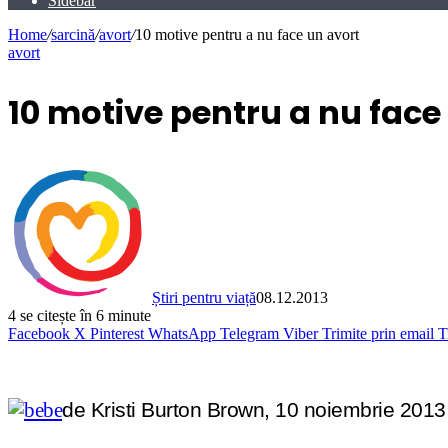
Sidebar
Home
/
sarcină
/
avort
/
10 motive pentru a nu face un avort
avort
10 motive pentru a nu face
Știri pentru viață
08.12.2013
4
se citește în 6 minute
Facebook
X
Pinterest
WhatsApp
Telegram
Viber
Trimite prin email
T
de Kristi Burton Brown,
10 noiembrie 201