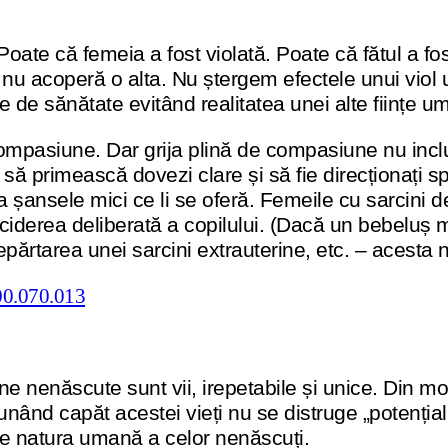
 Poate că femeia a fost violată. Poate că fătul a f
die nu acoperă o alta. Nu ștergem efectele unui vi
e de sănătate evitând realitatea unei alte ființe u
 compasiune. Dar grija plină de compasiune nu incl
e să primească dovezi clare și să fie direcționați s
da șansele mici ce li se oferă. Femeile cu sarcini 
ă uciderea deliberată a copilului. (Dacă un bebelu
părtarea unei sarcini extrauterine, etc. – acesta nu
ane nenăscute sunt vii, irepetabile și unice. Din mo
nd capăt acestei vieți nu se distruge „potențialu
ie natura umană a celor nenăscuți.