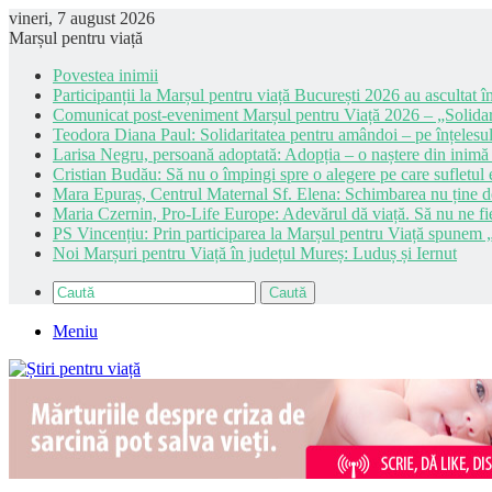
vineri, 7 august 2026
Marșul pentru viață
Povestea inimii
Participanții la Marșul pentru viață București 2026 au ascultat în
Comunicat post-eveniment Marșul pentru Viață 2026 – „Solidar
Teodora Diana Paul: Solidaritatea pentru amândoi – pe înțelesul
Larisa Negru, persoană adoptată: Adopția – o naștere din inimă
Cristian Budău: Să nu o împingi spre o alegere pe care sufletul e
Mara Epuraș, Centrul Maternal Sf. Elena: Schimbarea nu ține de 
Maria Czernin, Pro-Life Europe: Adevărul dă viață. Să nu ne fi
PS Vincențiu: Prin participarea la Marșul pentru Viață spunem „
Noi Marșuri pentru Viață în județul Mureș: Luduș și Iernut
Caută
Meniu