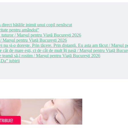
 direct bătăile inimii unui copil nenăscut
itate pentru amândoi”
 tuturor / Marșul pentru Viață București 2026
 / Marșul pentru Viață București 2026
i nu și-o dorește. Prin tăcere. Prin distanță. Eu asta am făcut / Marșul
cât de mare ești, ci de cât de mult îți pasă / Marșul pentru Viață Bucur
e teamă să-l rostim / Marșul pentru Viață București 2026
Da” iubirii