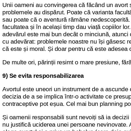
Unii oameni au convingerea că făcând un avort și 
problemele au dispărut. Poate că varianta facultăț
sau poate că o aventură rămâne nedescoperită. 
facultatea și în același timp dau viață copiilor lor.
adevărul este mai bun decât o minciună, atunci c
cu adevărat: problemele noastre nu își găsesc r
că este și moral. Și doar pentru că este adesea
De multe ori, părinții resimt o mare presiune, fără 
9) Se evita responsabilizarea
Avortul este uneori un instrument de a ascunde cu
decizia de a se implica într-o activitate ce pres
contraceptive pot eșua. Cel mai bun planning poat
Și oamenii responsabili sunt nevoiți să ia decizii
nu justifică uciderea unei persoane nevinovate. A