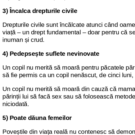
3) Încalca drepturile civile
Drepturile civile sunt încălcate atunci când oamen
viață – un drept fundamental – doar pentru că se 
inuman și crud.
4) Pedepsește suflete nevinovate
Un copil nu merită să moară pentru păcatele părint
să fie permis ca un copil nenăscut, de cinci luni, 
Un copil nu merită să moară din cauză că mama sau
părinții lui să facă sex sau să folosească metode
niciodată.
5) Poate dăuna femeilor
Poveștile din viața reală nu contenesc să demon