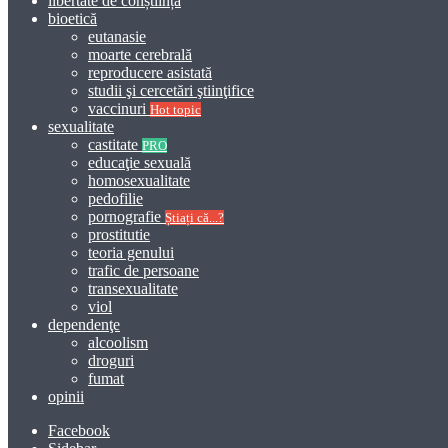
libertate de conștiință
bioetică
eutanasie
moarte cerebrală
reproducere asistată
studii şi cercetări ştiinţifice
vaccinuri
Hot topic
sexualitate
castitate
PRO
educaţie sexuală
homosexualitate
pedofilie
pornografie
Știați că...?
prostitutie
teoria genului
trafic de persoane
transexualitate
viol
dependenţe
alcoolism
droguri
fumat
opinii
Facebook