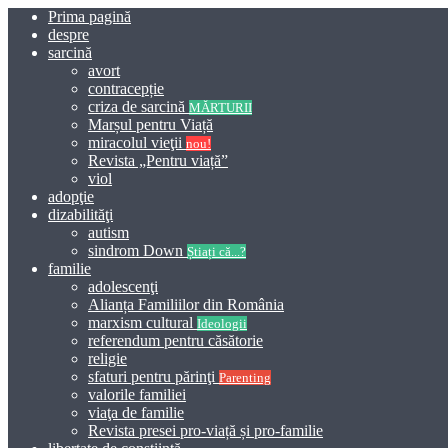
Prima pagină
despre
sarcină
avort
contracepție
criza de sarcină
MĂRTURII
Marșul pentru Viață
miracolul vieţii
nou!
Revista „Pentru viață”
viol
adopţie
dizabilităţi
autism
sindrom Down
Știați că...?
familie
adolescenţi
Alianța Familiilor din România
marxism cultural
Ideologii
referendum pentru căsătorie
religie
sfaturi pentru părinţi
Parenting
valorile familiei
viaţa de familie
Revista presei pro-viață și pro-familie