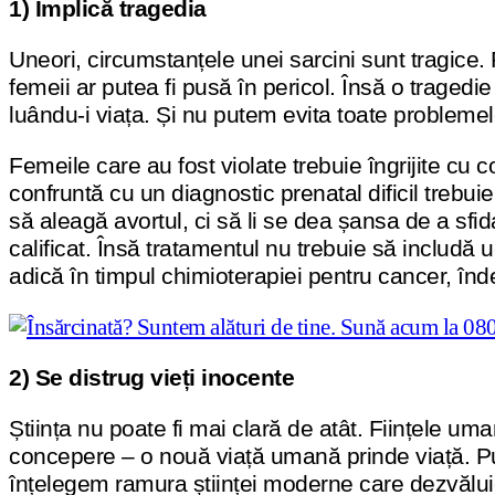
1) Implică tragedia
Uneori, circumstanțele unei sarcini sunt tragice.
femeii ar putea fi pusă în pericol. Însă o trage
luându-i viața. Și nu putem evita toate problemel
Femeile care au fost violate trebuie îngrijite cu
confruntă cu un diagnostic prenatal dificil trebui
să aleagă avortul, ci să li se dea șansa de a sfi
calificat. Însă tratamentul nu trebuie să includ
adică în timpul chimioterapiei pentru cancer, înde
2) Se distrug vieți inocente
Știința nu poate fi mai clară de atât. Ființele um
concepere – o nouă viață umană prinde viață. Punâ
înțelegem ramura științei moderne care dezvălu