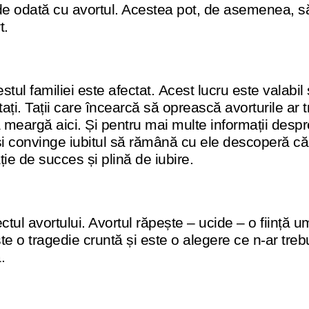
ierde odată cu avortul. Acestea pot, de asemenea, s
t.
ul familiei este afectat. Acest lucru este valabil și
fectați. Tații care încearcă să oprească avorturile ar
meargă aici. Și pentru mai multe informații despre c
i convinge iubitul să rămână cu ele descoperă că 
ie de succes și plină de iubire.
ctul avortului. Avortul răpește – ucide – o ființă
este o tragedie cruntă și este o alegere ce n-ar tr
.