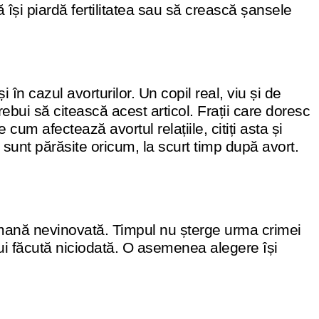
ă își piardă fertilitatea sau să crească șansele
 în cazul avorturilor. Un copil real, viu și de
 trebui să citească acest articol. Frații care doresc
um afectează avortul relațiile, citiți asta și
sunt părăsite oricum, la scurt timp după avort.
 umană nevinovată. Timpul nu șterge urma crimei
ebui făcută niciodată. O asemenea alegere își