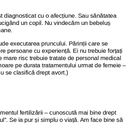
ost diagnosticat cu o afecțiune. Sau sănătatea
ol ucigând un copil. Nu vindecăm un bebeluș
mane.
ude executarea pruncului. Părinții care se
pre persoane cu experiență. Ei nu trebuie forțați
de mare risc trebuie tratate de personal medical
ș moare pe durata tratamentului urmat de femeie –
 se clasifică drept avort.)
mentul fertilizării – cunoscută mai bine drept
l”. Se ia pur și simplu o viață. Am face bine să