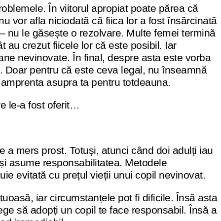
roblemele. În viitorul apropiat poate părea că
 vor afla niciodată că fiica lor a fost însărcinată
 nu le găsește o rezolvare. Multe femei termină
t au crezut fiicele lor că este posibil. Iar
ne nevinovate. În final, despre asta este vorba
. Doar pentru că este ceva legal, nu înseamnă
e amprenta asupra ta pentru totdeauna.
re le-a fost oferit…
 a mers prost. Totuși, atunci când doi adulți iau
ă își asume responsabilitatea. Metodele
 evitată cu prețul vieții unui copil nevinovat.
oasă, iar circumstanțele pot fi dificile. Însă asta
ege să adopți un copil te face responsabil. Însă a