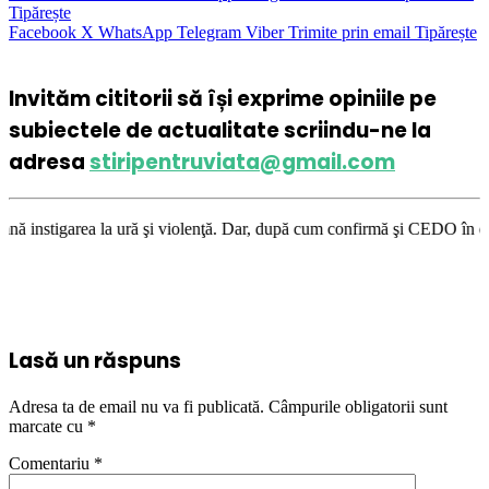
Tipărește
Facebook
X
WhatsApp
Telegram
Viber
Trimite prin email
Tipărește
Invităm cititorii să își exprime opiniile pe
subiectele de actualitate scriindu-ne la
adresa
stiripentruviata@gmail.com
a ură şi violenţă. Dar, după cum confirmă şi CEDO în cazul Handyside vs.
Lasă un răspuns
Adresa ta de email nu va fi publicată.
Câmpurile obligatorii sunt
marcate cu
*
Comentariu
*