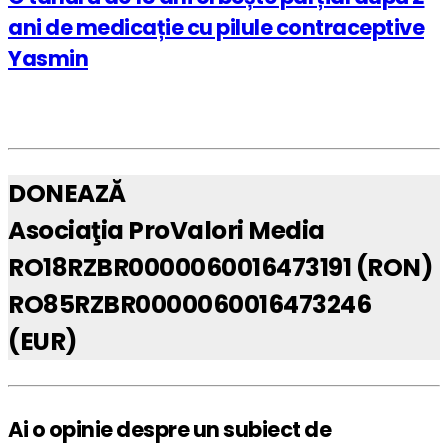
ani de medicație cu pilule contraceptive
Yasmin
DONEAZĂ
Asociaţia ProValori Media
RO18RZBR0000060016473191 (RON)
RO85RZBR0000060016473246
(EUR)
Ai o opinie despre un subiect de