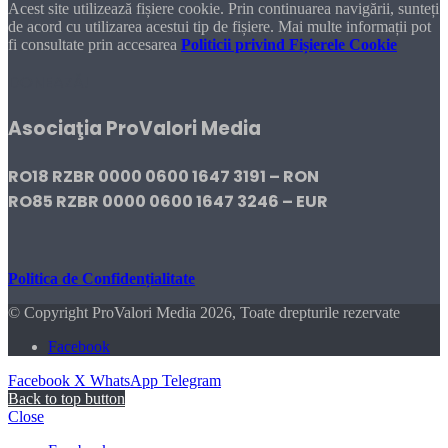
Acest site utilizează fișiere cookie. Prin continuarea navigării, sunteți
de acord cu utilizarea acestui tip de fișiere. Mai multe informații pot
fi consultate prin accesarea
Politicii privind Fișierele Cookie
DONEAZĂ!
Asociaţia ProValori Media
RO18 RZBR 0000 0600 1647 3191 – RON
RO85 RZBR 0000 0600 1647 3246 – EUR
Politica de Confidențialitate
© Copyright ProValori Media 2026, Toate drepturile rezervate
Facebook
Facebook
X
WhatsApp
Telegram
Back to top button
Close