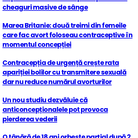
cheaguri masive de sânge
Marea Britanie: două treimi din femeile
care fac avort foloseau contraceptive în
momentul concepției
Contracepția de urgență crește rata
apariției bolilor cu transmitere sexuală
dar nu reduce numărul avorturilor
Un nou studiu dezvăluie că
anticoncepționalele pot provoca
pierderea vederii
O tânără de 18 ani orbește parțial după 2