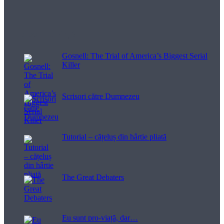
Filme pentru viață
Gosnell: The Trial of America’s Biggest Serial
Killer
Scrisori către Dumnezeu
Tutorial – cățeluș din hârtie pliată
The Great Debaters
Eu sunt pro-viață, dar…