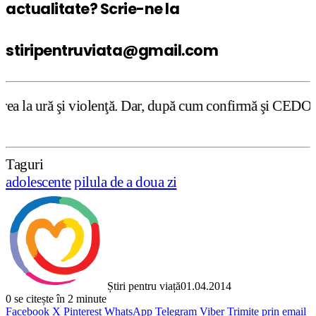
actualitate? Scrie-ne la
stiripentruviata@gmail.com
olenţă. Dar, după cum confirmă şi CEDO în cazul Handyside
Taguri
adolescente
pilula de a doua zi
Știri pentru viață
01.04.2014
0
se citește în 2 minute
Facebook
X
Pinterest
WhatsApp
Telegram
Viber
Trimite prin email