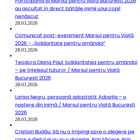
Participanții la Marșul pentru viață București 2026
au ascultat în direct bătăile inimii unui copil
nenăscut
28.03.2026
Comunicat post-eveniment Marșul pentru Viață
2026 – „Solidaritate pentru amândoi”
28.03.2026
Teodora Diana Paul: Solidaritatea pentru amândoi
– pe înțelesul tuturor / Marșul pentru Viață
București 2026
28.03.2026
Larisa Negru, persoană adoptată: Adopția – o
naștere din inimă / Marșul pentru Viață București
2026
28.03.2026
Cristian Budău: Să nu o împingi spre o alegere pe
care sufletul ei nu și-o dorește. Prin tăcere. Prin