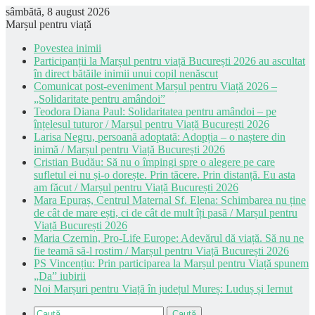
sâmbătă, 8 august 2026
Marșul pentru viață
Povestea inimii
Participanții la Marșul pentru viață București 2026 au ascultat
în direct bătăile inimii unui copil nenăscut
Comunicat post-eveniment Marșul pentru Viață 2026 –
„Solidaritate pentru amândoi”
Teodora Diana Paul: Solidaritatea pentru amândoi – pe
înțelesul tuturor / Marșul pentru Viață București 2026
Larisa Negru, persoană adoptată: Adopția – o naștere din
inimă / Marșul pentru Viață București 2026
Cristian Budău: Să nu o împingi spre o alegere pe care
sufletul ei nu și-o dorește. Prin tăcere. Prin distanță. Eu asta
am făcut / Marșul pentru Viață București 2026
Mara Epuraș, Centrul Maternal Sf. Elena: Schimbarea nu ține
de cât de mare ești, ci de cât de mult îți pasă / Marșul pentru
Viață București 2026
Maria Czernin, Pro-Life Europe: Adevărul dă viață. Să nu ne
fie teamă să-l rostim / Marșul pentru Viață București 2026
PS Vincențiu: Prin participarea la Marșul pentru Viață spunem
„Da” iubirii
Noi Marșuri pentru Viață în județul Mureș: Luduș și Iernut
Caută