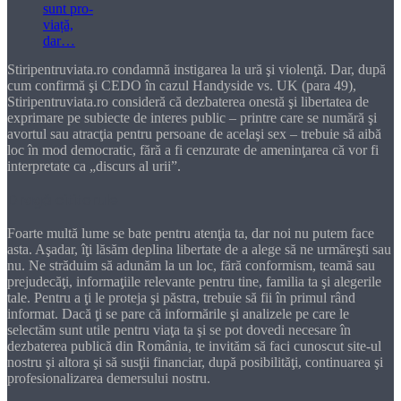
Stiripentruviata.ro condamnă instigarea la ură şi violenţă. Dar, după
cum confirmă şi CEDO în cazul Handyside vs. UK (para 49),
Stiripentruviata.ro consideră că dezbaterea onestă şi libertatea de
exprimare pe subiecte de interes public – printre care se numără şi
avortul sau atracţia pentru persoane de acelaşi sex – trebuie să aibă
loc în mod democratic, fără a fi cenzurate de ameninţarea că vor fi
interpretate ca „discurs al urii”.
Dragă cititorule
Foarte multă lume se bate pentru atenţia ta, dar noi nu putem face
asta. Aşadar, îţi lăsăm deplina libertate de a alege să ne urmăreşti sau
nu. Ne străduim să adunăm la un loc, fără conformism, teamă sau
prejudecăţi, informaţiile relevante pentru tine, familia ta şi alegerile
tale. Pentru a ţi le proteja şi păstra, trebuie să fii în primul rând
informat. Dacă ţi se pare că informările şi analizele pe care le
selectăm sunt utile pentru viaţa ta şi se pot dovedi necesare în
dezbaterea publică din România, te invităm să faci cunoscut site-ul
nostru şi altora şi să susţii financiar, după posibilităţi, continuarea şi
profesionalizarea demersului nostru.