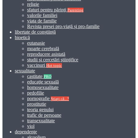
religie
sfaturi pentru părinţi
Parenting
valorile familiei
viaţa de familie
Revista presei pro-viață și pro-familie
libertate de conștiință
bioetică
eutanasie
moarte cerebrală
reproducere asistată
studii şi cercetări ştiinţifice
vaccinuri
Hot topic
sexualitate
castitate
PRO
educaţie sexuală
homosexualitate
pedofilie
pornografie
Știați că...?
prostitutie
teoria genului
trafic de persoane
transexualitate
viol
dependenţe
alcoolism