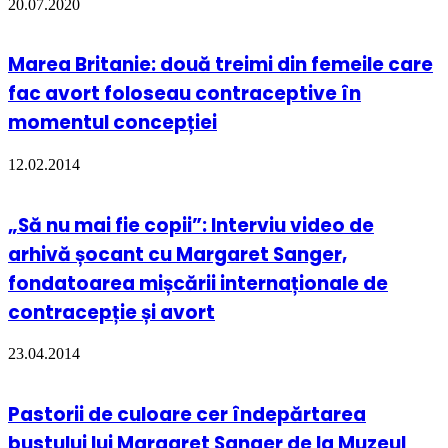
20.07.2020
Marea Britanie: două treimi din femeile care
fac avort foloseau contraceptive în
momentul concepției
12.02.2014
„Să nu mai fie copii”: Interviu video de
arhivă șocant cu Margaret Sanger,
fondatoarea mișcării internaționale de
contracepție și avort
23.04.2014
Pastorii de culoare cer îndepărtarea
bustului lui Margaret Sanger de la Muzeul