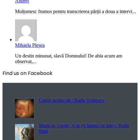
Andrei
Mulțumesc frumos pentru transcrierea părții a doua a intervi...
Mihaela Pleșea
Un destin minunat, slavă Domnului! De abia acum am
observat,...
Find us on Facebook
Poezii pentru viață
Copiii nenăscuți / Radu Voinescu
Murit-ai, copile, și tu (și lumea cu tine) / Radu
Buțu