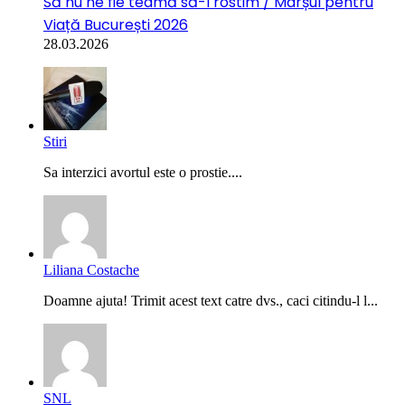
Să nu ne fie teamă să-l rostim / Marșul pentru
Viață București 2026
28.03.2026
Stiri
Sa interzici avortul este o prostie....
Liliana Costache
Doamne ajuta! Trimit acest text catre dvs., caci citindu-l l...
SNL