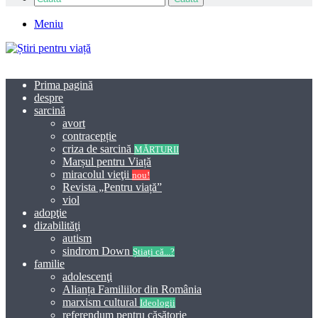
Meniu
Prima pagină
despre
sarcină
avort
contracepție
criza de sarcină
MĂRTURII
Marșul pentru Viață
miracolul vieţii
nou!
Revista „Pentru viață”
viol
adopţie
dizabilităţi
autism
sindrom Down
Știați că...?
familie
adolescenţi
Alianța Familiilor din România
marxism cultural
Ideologii
referendum pentru căsătorie