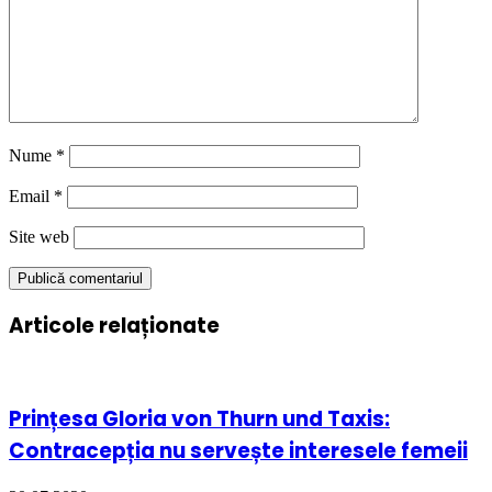
Nume
*
Email
*
Site web
Articole relaționate
Prințesa Gloria von Thurn und Taxis:
Contracepția nu servește interesele femeii