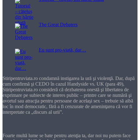
The Great Debaters
Eu sunt pro-viață, dar…
Stiripentruviata.ro condamnă instigarea la ură şi violenţă. Dar, după
cum confirmă şi CEDO în cazul Handyside vs. UK (para 49),
Stiripentruviata.ro consideră că dezbaterea onestă şi libertatea de
exprimare pe subiecte de interes public – printre care se numără şi
avortul sau atracţia pentru persoane de acelaşi sex – trebuie să aibă
loc în mod democratic, fără a fi cenzurate de ameninţarea că vor fi
interpretate ca „discurs al urii”.
Dragă cititorule
Foarte multă lume se bate pentru atenţia ta, dar noi nu putem face