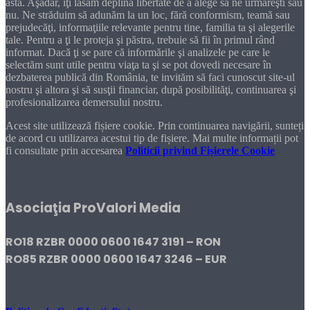
asta. Aşadar, îţi lăsăm deplina libertate de a alege să ne urmăreşti sau
nu. Ne străduim să adunăm la un loc, fără conformism, teamă sau
prejudecăţi, informaţiile relevante pentru tine, familia ta şi alegerile
tale. Pentru a ţi le proteja şi păstra, trebuie să fii în primul rând
informat. Dacă ţi se pare că informările şi analizele pe care le
selectăm sunt utile pentru viaţa ta şi se pot dovedi necesare în
dezbaterea publică din România, te invităm să faci cunoscut site-ul
nostru şi altora şi să susţii financiar, după posibilităţi, continuarea şi
profesionalizarea demersului nostru.
Acest site utilizează fișiere cookie. Prin continuarea navigării, sunteți
de acord cu utilizarea acestui tip de fișiere. Mai multe informații pot
fi consultate prin accesarea
Politicii privind Fișierele Cookie
DONEAZĂ!
Asociaţia ProValori Media
RO18 RZBR 0000 0600 1647 3191 – RON
RO85 RZBR 0000 0600 1647 3246 – EUR