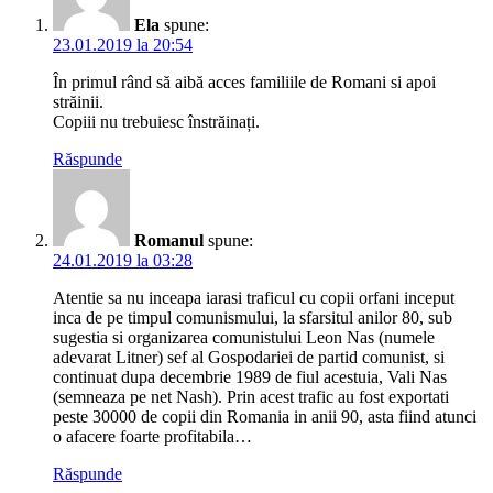
Ela
spune:
23.01.2019 la 20:54
În primul rând să aibă acces familiile de Romani si apoi
străinii.
Copiii nu trebuiesc înstrăinați.
Răspunde
Romanul
spune:
24.01.2019 la 03:28
Atentie sa nu inceapa iarasi traficul cu copii orfani inceput
inca de pe timpul comunismului, la sfarsitul anilor 80, sub
sugestia si organizarea comunistului Leon Nas (numele
adevarat Litner) sef al Gospodariei de partid comunist, si
continuat dupa decembrie 1989 de fiul acestuia, Vali Nas
(semneaza pe net Nash). Prin acest trafic au fost exportati
peste 30000 de copii din Romania in anii 90, asta fiind atunci
o afacere foarte profitabila…
Răspunde