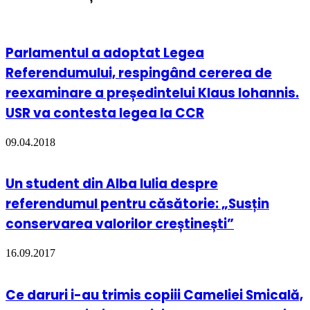
Parlamentul a adoptat Legea
Referendumului, respingând cererea de
reexaminare a președintelui Klaus Iohannis.
USR va contesta legea la CCR
09.04.2018
Un student din Alba Iulia despre
referendumul pentru căsătorie: „Susțin
conservarea valorilor creștinești”
16.09.2017
Ce daruri i-au trimis copiii Cameliei Smicală,