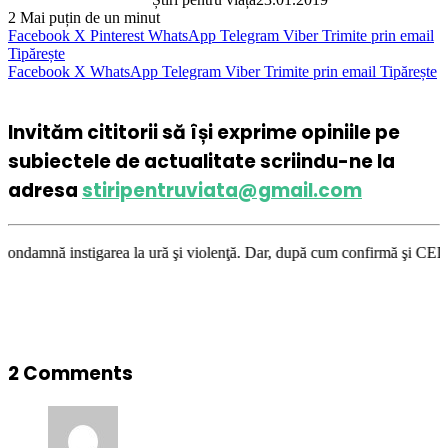
2
Mai puțin de un minut
Facebook
X
Pinterest
WhatsApp
Telegram
Viber
Trimite prin email
Tipărește
Facebook
X
WhatsApp
Telegram
Viber
Trimite prin email
Tipărește
Invităm cititorii să își exprime opiniile pe
subiectele de actualitate scriindu-ne la
adresa
stiripentruviata@gmail.com
stigarea la ură şi violenţă. Dar, după cum confirmă şi CEDO în cazul Han
2 Comments