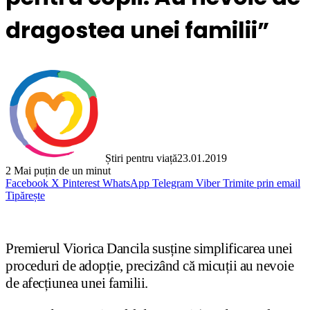
dragostea unei familii”
Știri pentru viață
23.01.2019
2
Mai puțin de un minut
Facebook
X
Pinterest
WhatsApp
Telegram
Viber
Trimite prin email
Tipărește
Premierul Viorica Dancila susține simplificarea unei
proceduri de adopție, precizând că micuții au nevoie
de afecțiunea unei familii.