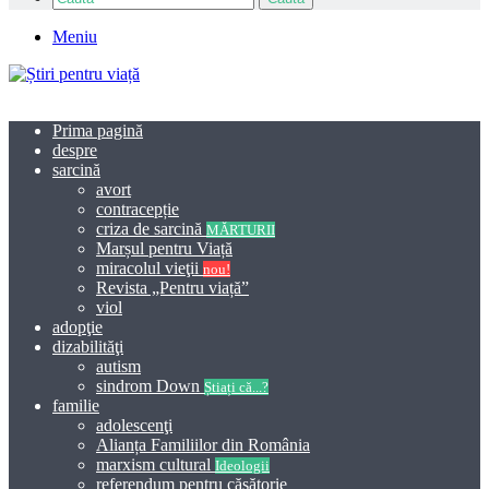
Meniu
Prima pagină
despre
sarcină
avort
contracepție
criza de sarcină
MĂRTURII
Marșul pentru Viață
miracolul vieţii
nou!
Revista „Pentru viață”
viol
adopţie
dizabilităţi
autism
sindrom Down
Știați că...?
familie
adolescenţi
Alianța Familiilor din România
marxism cultural
Ideologii
referendum pentru căsătorie