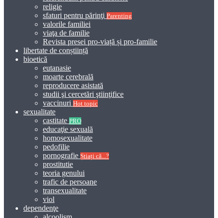
religie
sfaturi pentru părinţi
Parenting
valorile familiei
viaţa de familie
Revista presei pro-viață și pro-familie
libertate de conștiință
bioetică
eutanasie
moarte cerebrală
reproducere asistată
studii şi cercetări ştiinţifice
vaccinuri
Hot topic
sexualitate
castitate
PRO
educaţie sexuală
homosexualitate
pedofilie
pornografie
Știați că...?
prostitutie
teoria genului
trafic de persoane
transexualitate
viol
dependenţe
alcoolism