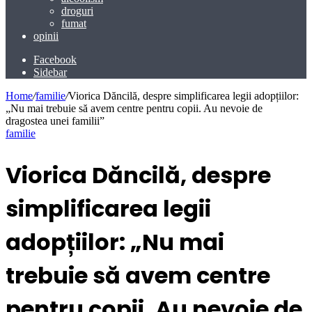
droguri
fumat
opinii
Facebook
Sidebar
Home
/
familie
/
Viorica Dăncilă, despre simplificarea legii adopțiilor:
„Nu mai trebuie să avem centre pentru copii. Au nevoie de
dragostea unei familii”
familie
Viorica Dăncilă, despre
simplificarea legii
adopțiilor: „Nu mai
trebuie să avem centre
pentru copii. Au nevoie de