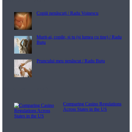
Poezii pentru viață
Copiii nenăscuți / Radu Voinescu
Murit-ai, copile, și tu (și lumea cu tine) / Radu
Buțu
Pruncului meu nenăscut / Radu Buțu
Melodii pentru viață
Comparing Casino Regulations
Across States in the US