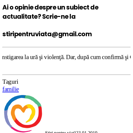
Ai o opinie despre un subiect de
actualitate? Scrie-ne la
stiripentruviata@gmail.com
ură şi violenţă. Dar, după cum confirmă şi CEDO în cazul 
Taguri
familie
Știri pentru viață
23.01.2019