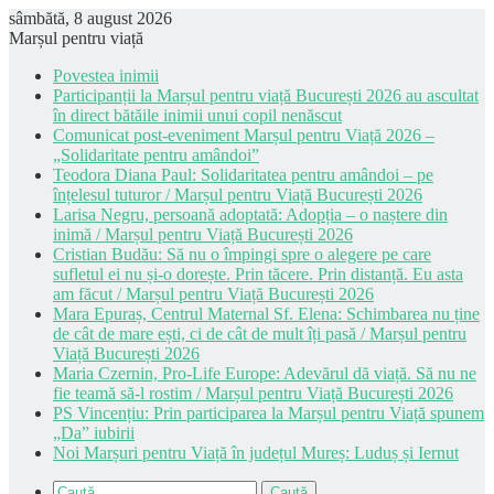
sâmbătă, 8 august 2026
Marșul pentru viață
Povestea inimii
Participanții la Marșul pentru viață București 2026 au ascultat
în direct bătăile inimii unui copil nenăscut
Comunicat post-eveniment Marșul pentru Viață 2026 –
„Solidaritate pentru amândoi”
Teodora Diana Paul: Solidaritatea pentru amândoi – pe
înțelesul tuturor / Marșul pentru Viață București 2026
Larisa Negru, persoană adoptată: Adopția – o naștere din
inimă / Marșul pentru Viață București 2026
Cristian Budău: Să nu o împingi spre o alegere pe care
sufletul ei nu și-o dorește. Prin tăcere. Prin distanță. Eu asta
am făcut / Marșul pentru Viață București 2026
Mara Epuraș, Centrul Maternal Sf. Elena: Schimbarea nu ține
de cât de mare ești, ci de cât de mult îți pasă / Marșul pentru
Viață București 2026
Maria Czernin, Pro-Life Europe: Adevărul dă viață. Să nu ne
fie teamă să-l rostim / Marșul pentru Viață București 2026
PS Vincențiu: Prin participarea la Marșul pentru Viață spunem
„Da” iubirii
Noi Marșuri pentru Viață în județul Mureș: Luduș și Iernut
Caută