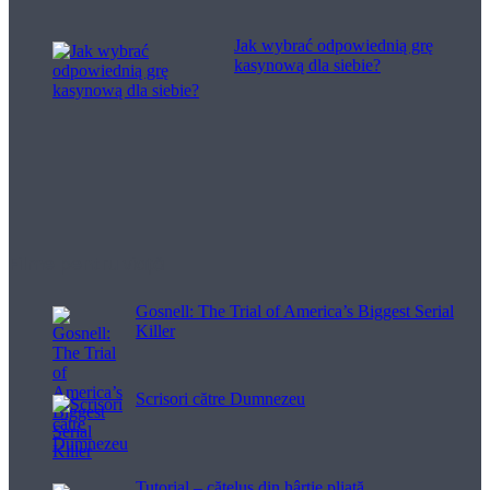
Jak wybrać odpowiednią grę
kasynową dla siebie?
Filme pentru viață
Gosnell: The Trial of America’s Biggest Serial
Killer
Scrisori către Dumnezeu
Tutorial – cățeluș din hârtie pliată