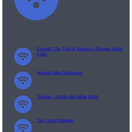
Filme pentru viață
Gosnell: The Trial of America’s Biggest Serial
Killer
Scrisori către Dumnezeu
Tutorial – cățeluș din hârtie pliată
The Great Debaters