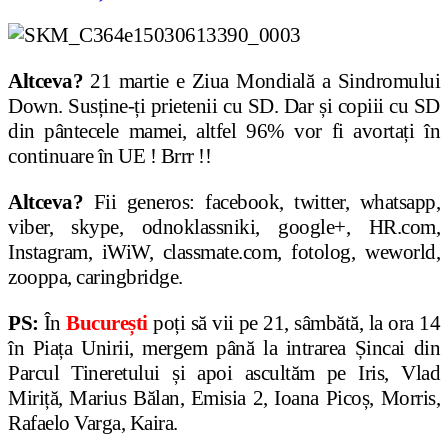
Altceva?
21 martie e Ziua Mondială a Sindromului
Down. Susține-ți prietenii cu SD. Dar și copiii cu SD
din pântecele mamei, altfel 96% vor fi avortați în
continuare în UE ! Brrr !!
Altceva?
Fii generos: facebook, twitter, whatsapp,
viber, skype, odnoklassniki, google+, HR.com,
Instagram, iWiW, classmate.com, fotolog, weworld,
zooppa, caringbridge.
PS:
În
București
poți să vii pe 21, sâmbătă, la ora 14
în Piața Unirii, mergem până la intrarea Șincai din
Parcul Tineretului și apoi ascultăm pe Iris, Vlad
Miriță, Marius Bălan, Emisia 2, Ioana Picoș, Morris,
Rafaelo Varga, Kaira.