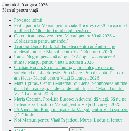
duminică, 9 august 2026
Marșul pentru viață
Povestea inimii
Participanții la Marșul pentru viață București 2026 au ascultat
în direct bătăile inimii unui copil nenăscut
Comunicat post-eveniment Marșul pentru Viață 2026 –
„Solidaritate pentru amândoi”
Teodora Diana Paul: Solidaritatea pentru amândoi – pe
înțelesul tuturor / Marșul pentru Viață București 2026
Larisa Negru, persoană adoptată: Adopția – o naștere din
inimă / Marșul pentru Viață București 2026
Cristian Budău: Să nu o împingi spre o alegere pe care
sufletul ei nu și-o dorește. Prin tăcere. Prin distanță. Eu asta
am făcut / Marșul pentru Viață București 2026
Mara Epuraș, Centrul Maternal Sf. Elena: Schimbarea nu ține
de cât de mare ești, ci de cât de mult îți pasă / Marșul pentru
Viață București 2026
Maria Czernin, Pro-Life Europe: Adevărul dă viață. Să nu ne
fie teamă să-l rostim / Marșul pentru Viață București 2026
PS Vincențiu: Prin participarea la Marșul pentru Viață spunem
„Da” iubirii
Noi Marșuri pentru Viață în județul Mureș: Luduș și Iernut
Caută