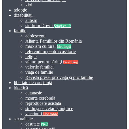
viol
adopţie
dizabilităţi
autism
sindrom Down
Știați că...?
familie
adolescenţi
Alianța Familiilor din România
marxism cultural
Ideologii
referendum pentru căsătorie
religie
sfaturi pentru părinţi
Parenting
valorile familiei
viaţa de familie
Revista presei pro-viață și pro-familie
libertate de conștiință
bioetică
eutanasie
moarte cerebrală
reproducere asistată
studii şi cercetări ştiinţifice
vaccinuri
Hot topic
sexualitate
castitate
PRO