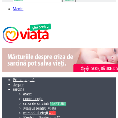
Meniu
Prima pagină
despre
sarcină
avort
contracepție
criza de sarcină
MĂRTURII
Marșul pentru Viață
miracolul vieţii
nou!
Revista „Pentru viață”