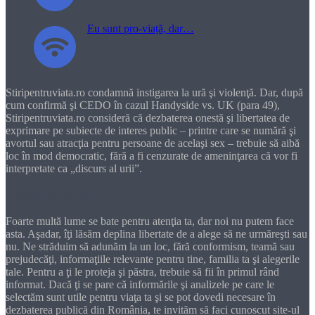
Eu sunt pro-viață, dar…
Stiripentruviata.ro condamnă instigarea la ură şi violenţă. Dar, după
cum confirmă şi CEDO în cazul Handyside vs. UK (para 49),
Stiripentruviata.ro consideră că dezbaterea onestă şi libertatea de
exprimare pe subiecte de interes public – printre care se numără şi
avortul sau atracţia pentru persoane de acelaşi sex – trebuie să aibă
loc în mod democratic, fără a fi cenzurate de ameninţarea că vor fi
interpretate ca „discurs al urii”.
Dragă cititorule
Foarte multă lume se bate pentru atenţia ta, dar noi nu putem face
asta. Aşadar, îţi lăsăm deplina libertate de a alege să ne urmăreşti sau
nu. Ne străduim să adunăm la un loc, fără conformism, teamă sau
prejudecăţi, informaţiile relevante pentru tine, familia ta şi alegerile
tale. Pentru a ţi le proteja şi păstra, trebuie să fii în primul rând
informat. Dacă ţi se pare că informările şi analizele pe care le
selectăm sunt utile pentru viaţa ta şi se pot dovedi necesare în
dezbaterea publică din România, te invităm să faci cunoscut site-ul