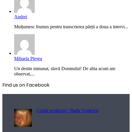
Andrei
Mulțumesc frumos pentru transcrierea părții a doua a intervi...
Mihaela Pleșea
Un destin minunat, slavă Domnului! De abia acum am
observat,...
Find us on Facebook
Poezii pentru viață
Copiii nenăscuți / Radu Voinescu