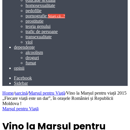
educaţie sexuală
homosexualitate
pedofilie
pornografie
Știați că...?
prostitutie
teoria genului
trafic de persoane
transexualitate
viol
dependenţe
alcoolism
droguri
fumat
opinii
Facebook
Sidebar
Home
/
sarcină
/
Marşul pentru Viaţă
/
Vino la Marșul pentru viață 2015
„Fiecare viață este un dar”, în orașele României și Republicii
Moldova !
Marşul pentru Viaţă
Vino la Marșul pentru