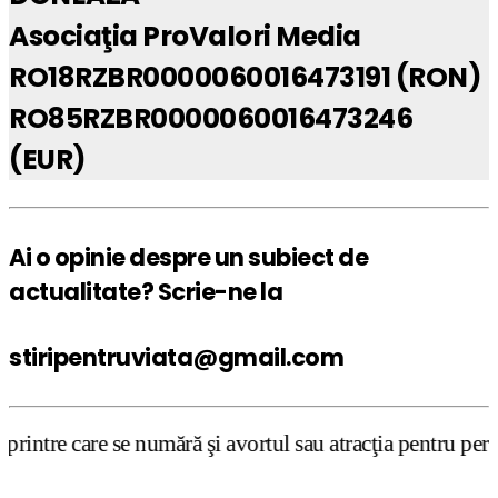
Asociaţia ProValori Media
RO18RZBR0000060016473191 (RON)
RO85RZBR0000060016473246
(EUR)
Ai o opinie despre un subiect de
actualitate? Scrie-ne la
stiripentruviata@gmail.com
ără şi avortul sau atracţia pentru persoane de acelaşi se