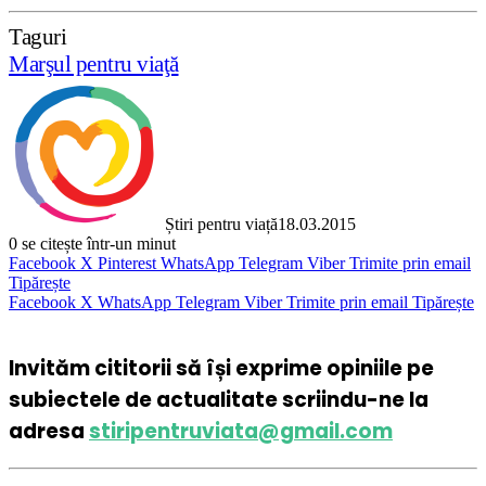
Taguri
Marşul pentru viaţă
Știri pentru viață
18.03.2015
0
se citește într-un minut
Facebook
X
Pinterest
WhatsApp
Telegram
Viber
Trimite prin email
Tipărește
Facebook
X
WhatsApp
Telegram
Viber
Trimite prin email
Tipărește
Invităm cititorii să își exprime opiniile pe
subiectele de actualitate scriindu-ne la
adresa
stiripentruviata@gmail.com