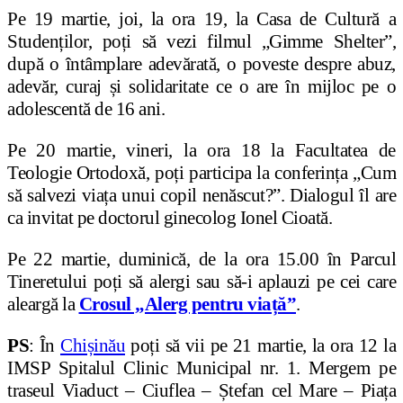
Pe 19 martie, joi, la ora 19, la Casa de Cultură a
Studenților, poți să vezi filmul „Gimme Shelter”,
după o întâmplare adevărată, o poveste despre abuz,
adevăr, curaj și solidaritate ce o are în mijloc pe o
adolescentă de 16 ani.
Pe 20 martie, vineri, la ora 18 la Facultatea de
Teologie Ortodoxă, poți participa la conferința „Cum
să salvezi viața unui copil nenăscut?”. Dialogul îl are
ca invitat pe doctorul ginecolog Ionel Cioată.
Pe 22 martie, duminică, de la ora 15.00 în Parcul
Tineretului poți să alergi sau să-i aplauzi pe cei care
aleargă la
Crosul „Alerg pentru viață”
.
PS
: În
Chișinău
poți să vii pe 21 martie, la ora 12 la
IMSP Spitalul Clinic Municipal nr. 1. Mergem pe
traseul Viaduct – Ciuflea – Ștefan cel Mare – Piața