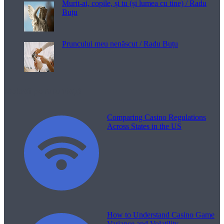
Murit-ai, copile, și tu (și lumea cu tine) / Radu
Buțu
Pruncului meu nenăscut / Radu Buțu
Melodii pentru viață
Comparing Casino Regulations
Across States in the US
How to Understand Casino Game
Variance and Volatility