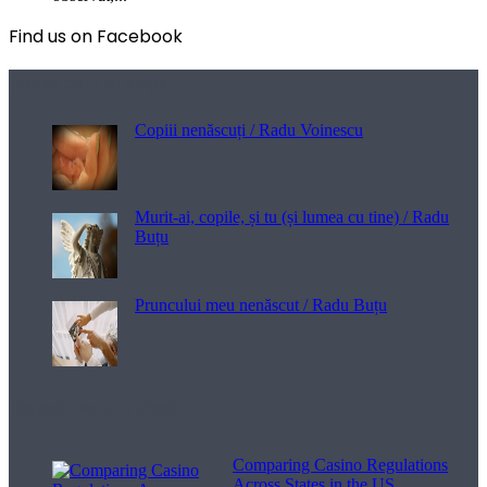
Find us on Facebook
Poezii pentru viață
Copiii nenăscuți / Radu Voinescu
Murit-ai, copile, și tu (și lumea cu tine) / Radu
Buțu
Pruncului meu nenăscut / Radu Buțu
Melodii pentru viață
Comparing Casino Regulations
Across States in the US