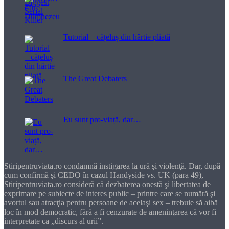
Tutorial – cățeluș din hârtie pliată
The Great Debaters
Eu sunt pro-viață, dar…
Stiripentruviata.ro condamnă instigarea la ură şi violenţă. Dar, după
cum confirmă şi CEDO în cazul Handyside vs. UK (para 49),
Stiripentruviata.ro consideră că dezbaterea onestă şi libertatea de
exprimare pe subiecte de interes public – printre care se numără şi
avortul sau atracţia pentru persoane de acelaşi sex – trebuie să aibă
loc în mod democratic, fără a fi cenzurate de ameninţarea că vor fi
interpretate ca „discurs al urii”.