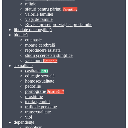
religie
sfaturi pentru părinţi
Parenting
valorile familiei
viaţa de familie
Revista presei pro-viață și pro-familie
libertate de conștiință
bioetică
eutanasie
moarte cerebrală
reproducere asistată
studii şi cercetări ştiinţifice
vaccinuri
Hot topic
sexualitate
castitate
PRO
educaţie sexuală
homosexualitate
pedofilie
pornografie
Știați că...?
prostitutie
teoria genului
trafic de persoane
transexualitate
viol
dependenţe
alcoolism