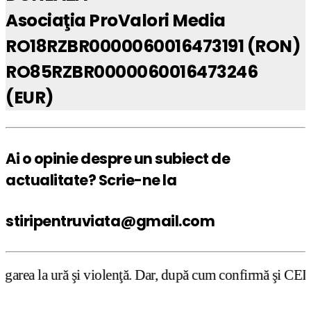
Asociaţia ProValori Media
RO18RZBR0000060016473191 (RON)
RO85RZBR0000060016473246
(EUR)
Ai o opinie despre un subiect de
actualitate? Scrie-ne la
stiripentruviata@gmail.com
 violenţă. Dar, după cum confirmă şi CEDO în cazul Handys