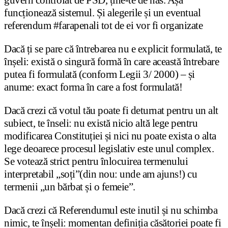
guvern controlat de PSD, ține-te de nas. Așa
funcționează sistemul. Și alegerile și un eventual
referendum #farapenali tot de ei vor fi organizate
Dacă ți se pare că întrebarea nu e explicit formulată, te
înșeli: există o singură formă în care această întrebare
putea fi formulată (conform Legii 3/ 2000) – și
anume: exact forma în care a fost formulată!
Dacă crezi că votul tău poate fi deturnat pentru un alt
subiect, te înseli: nu există nicio altă lege pentru
modificarea Constituției și nici nu poate exista o alta
lege deoarece procesul legislativ este unul complex.
Se votează strict pentru înlocuirea termenului
interpretabil „soți”(din nou: unde am ajuns!) cu
termenii „un bărbat și o femeie”.
Dacă crezi că Referendumul este inutil și nu schimba
nimic, te înșeli: momentan definiția căsătoriei poate fi