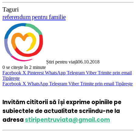
Taguri
referendum pentru familie
Știri pentru viață
06.10.2018
0
se citește în 2 minute
Facebook
X
Pinterest
WhatsApp
Telegram
Viber
Trimite prin email
Tipărește
Facebook
X
WhatsApp
Telegram
Viber
Trimite prin email
Tipărește
Invităm cititorii să își exprime opiniile pe
subiectele de actualitate scriindu-ne la
adresa
stiripentruviata@gmail.com