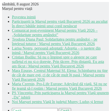
sâmbătă, 8 august 2026
Marșul pentru viață
Povestea inimii
Participanții la Marșul pentru viață București 2026 au ascultat
în direct bătăile inimii unui copil nenăscut
Comunicat post-eveniment Marșul pentru Viață 2026 –
„Solidaritate pentru amândoi”
Teodora Diana Paul: Solidaritatea pentru amândoi – pe
înțelesul tuturor / Marșul pentru Viață București 2026
Larisa Negru, persoană adoptată: Adopția – o naștere din
inimă / Marșul pentru Viață București 2026
Cristian Budău: Să nu o împingi spre o alegere pe care
sufletul ei nu și-o dorește. Prin tăcere. Prin distanță. Eu asta
am făcut / Marșul pentru Viață București 2026
Mara Epuraș, Centrul Maternal Sf. Elena: Schimbarea nu ține
de cât de mare ești, ci de cât de mult îți pasă / Marșul pentru
Viață București 2026
Maria Czernin, Pro-Life Europe: Adevărul dă viață. Să nu ne
fie teamă să-l rostim / Marșul pentru Viață București 2026
PS Vincențiu: Prin participarea la Marșul pentru Viață spunem
„Da” iubirii
Noi Marșuri pentru Viață în județul Mureș: Luduș și Iernut
Caută