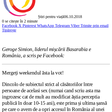
Știri pentru viață
06.10.2018
0
se citește în 2 minute
Facebook
X
Pinterest
WhatsApp
Telegram
Viber
Trimite prin email
Tipărește
Geroge Simion, liderul mișcării Basarabia e
România, a scris pe Facebook:
Mergeți weekendul ăsta la vot!
Dincolo de subiectul strict al căsătoriilor între
persoane de acelasi sex (numai cand scriu asta ma
ingrozesc cat de mult au modificat ăștia perceptia
publică în doar 10-15 ani), este prima și ultima șansă
pe care o avem de a opri accesul în România al unei