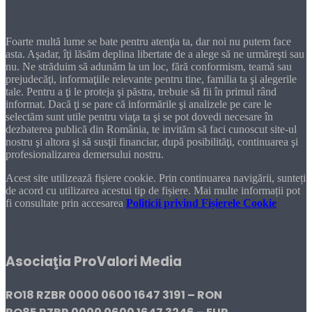
Dragă cititorule
Foarte multă lume se bate pentru atenţia ta, dar noi nu putem face
asta. Aşadar, îţi lăsăm deplina libertate de a alege să ne urmăreşti sau
nu. Ne străduim să adunăm la un loc, fără conformism, teamă sau
prejudecăţi, informaţiile relevante pentru tine, familia ta şi alegerile
tale. Pentru a ţi le proteja şi păstra, trebuie să fii în primul rând
informat. Dacă ţi se pare că informările şi analizele pe care le
selectăm sunt utile pentru viaţa ta şi se pot dovedi necesare în
dezbaterea publică din România, te invităm să faci cunoscut site-ul
nostru şi altora şi să susţii financiar, după posibilităţi, continuarea şi
profesionalizarea demersului nostru.
Acest site utilizează fișiere cookie. Prin continuarea navigării, sunteți
de acord cu utilizarea acestui tip de fișiere. Mai multe informații pot
fi consultate prin accesarea
Politicii privind Fișierele Cookie
DONEAZĂ!
Asociaţia ProValori Media
RO18 RZBR 0000 0600 1647 3191 – RON