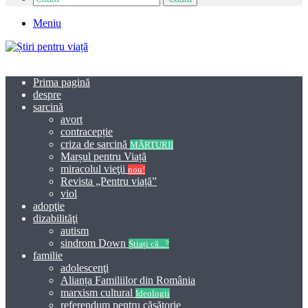
Meniu
Prima pagină
despre
sarcină
avort
contracepție
criza de sarcină
MĂRTURII
Marșul pentru Viață
miracolul vieţii
nou!
Revista „Pentru viață”
viol
adopţie
dizabilităţi
autism
sindrom Down
Știați că...?
familie
adolescenţi
Alianța Familiilor din România
marxism cultural
Ideologii
referendum pentru căsătorie