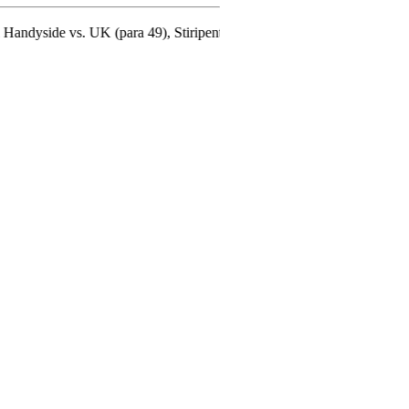
 (para 49), Stiripentruviata.ro consideră că dezbaterea onestă şi libert