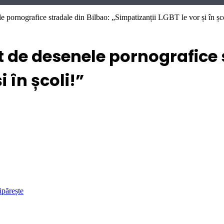
 pornografice stradale din Bilbao: „Simpatizanții LGBT le vor și în șc
 de desenele pornografice s
i în școli!”
ipărește