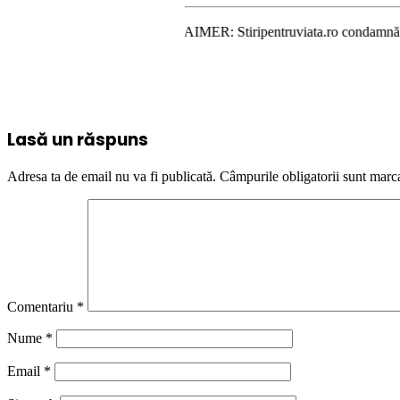
DISCLAIMER: Stiripentruviata.ro condamnă instigarea la u
Lasă un răspuns
Adresa ta de email nu va fi publicată.
Câmpurile obligatorii sunt marc
Comentariu
*
Nume
*
Email
*