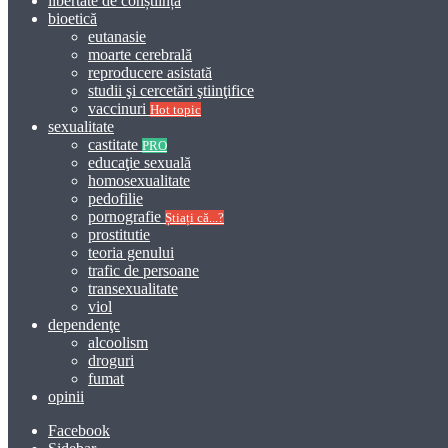
libertate de conștiință
bioetică
eutanasie
moarte cerebrală
reproducere asistată
studii şi cercetări ştiinţifice
vaccinuri
Hot topic
sexualitate
castitate
PRO
educaţie sexuală
homosexualitate
pedofilie
pornografie
Știați că...?
prostitutie
teoria genului
trafic de persoane
transexualitate
viol
dependenţe
alcoolism
droguri
fumat
opinii
Facebook