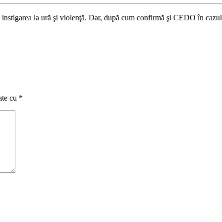
ră şi violenţă. Dar, după cum confirmă şi CEDO în cazul Handyside vs. UK
ate cu
*