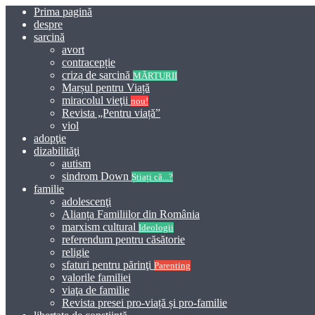
Prima pagină
despre
sarcină
avort
contracepție
criza de sarcină
MĂRTURII
Marșul pentru Viață
miracolul vieţii
nou!
Revista „Pentru viață”
viol
adopţie
dizabilităţi
autism
sindrom Down
Știați că...?
familie
adolescenţi
Alianța Familiilor din România
marxism cultural
Ideologii
referendum pentru căsătorie
religie
sfaturi pentru părinţi
Parenting
valorile familiei
viaţa de familie
Revista presei pro-viață și pro-familie