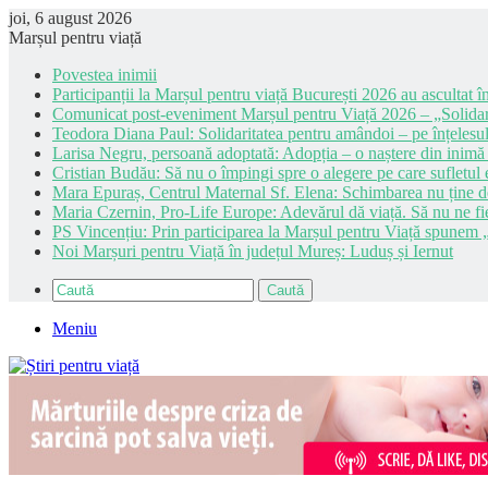
joi, 6 august 2026
Marșul pentru viață
Povestea inimii
Participanții la Marșul pentru viață București 2026 au ascultat în
Comunicat post-eveniment Marșul pentru Viață 2026 – „Solidar
Teodora Diana Paul: Solidaritatea pentru amândoi – pe înțelesul
Larisa Negru, persoană adoptată: Adopția – o naștere din inimă
Cristian Budău: Să nu o împingi spre o alegere pe care sufletul e
Mara Epuraș, Centrul Maternal Sf. Elena: Schimbarea nu ține de 
Maria Czernin, Pro-Life Europe: Adevărul dă viață. Să nu ne fi
PS Vincențiu: Prin participarea la Marșul pentru Viață spunem „
Noi Marșuri pentru Viață în județul Mureș: Luduș și Iernut
Caută
Meniu