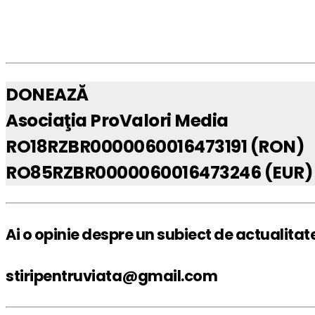
DONEAZĂ
Asociaţia ProValori Media
RO18RZBR0000060016473191 (RON)
RO85RZBR0000060016473246 (EUR)
Ai o opinie despre un subiect de actualitat
stiripentruviata@gmail.com