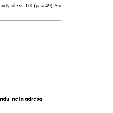
para 49), Stiripentruviata.ro consideră că dezbaterea one
iindu-ne la
adresa