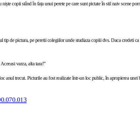
cu niște copii stând în fața unui perete pe care sunt pictate în stil naiv scene p
oul tip de pictura, pe peretii colegiilor unde studiaza copiii dvs. Daca credeti 
Aceeasi varza, alta tara!
”
c anul trecut. Picturile au fost realizate într-un loc public, în apropierea unei b