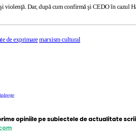
ar, după cum confirmă şi CEDO în cazul Handyside vs. UK (
ate de exprimare
marxism cultural
ipărește
xprime opiniile pe subiectele de actualitate scr
.com