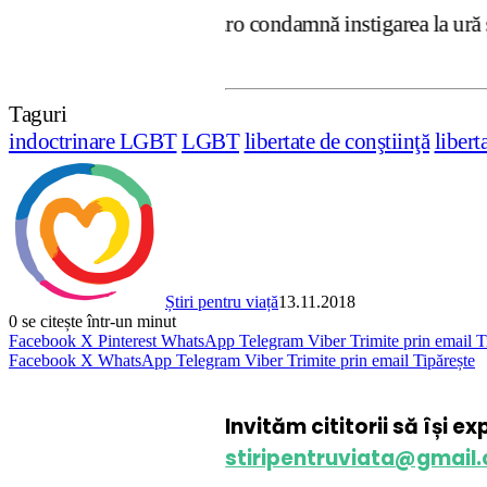
ipentruviata.ro condamnă instigarea la ură şi violenţă. D
Taguri
indoctrinare LGBT
LGBT
libertate de conştiinţă
libert
Știri pentru viață
13.11.2018
0
se citește într-un minut
Facebook
X
Pinterest
WhatsApp
Telegram
Viber
Trimite prin email
T
Facebook
X
WhatsApp
Telegram
Viber
Trimite prin email
Tipărește
Invităm cititorii să își e
stiripentruviata@gmail