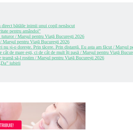
 direct bătăile inimii unui copil nenăscut
itate pentru amândoi”
 tuturor / Marșul pentru Viață București 2026
 / Marșul pentru Viață București 2026
i nu și-o dorește. Prin tăcere. Prin distanță. Eu asta am făcut / Marșul
cât de mare ești, ci de cât de mult îți pasă / Marșul pentru Viață Bucur
e teamă să-l rostim / Marșul pentru Viață București 2026
Da” iubirii