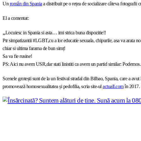
Un
român din Spania
a distribuit pe o rețea de socializare câteva fotografii 
El a comentat:
„
Locuiesc in Spania si asta… imi strica buna dispozitie!!
Ptr simpatizantii
#
LGBT
,cu a lor educatie sexuala, chipurile, asa va arata n
chiar si ultima farama de bun simț!
Sa va fie rusine!
PS: Aici nu avem USR,dar stati linistiti ca avem un partid similar: Podemos. 
Scenele grotești sunt de la un festival stradal din Bilbao, Spania, care a avut lo
promovează homosexualitatea și pedofilia, scria site-ul
actuall.com
în 2017.