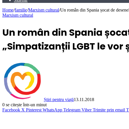
Sidebar
Home
/
familie
/
Marxism cultural
/
Un român din Spania șocat de desenele
Marxism cultural
Un român din Spania șocat
„Simpatizanții LGBT le vor ș
Știri pentru viață
13.11.2018
0
se citește într-un minut
Facebook
X
Pinterest
WhatsApp
Telegram
Viber
Trimite prin email
T