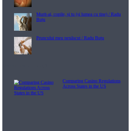
Murit-ai, copile, și tu (și lumea cu tine) / Radu
Buțu
Pruncului meu nenăscut / Radu Buțu
Melodii pentru viață
Comparing Casino Regulations
Across States in the US