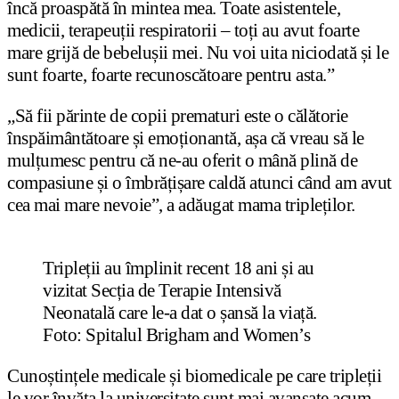
încă proaspătă în mintea mea. Toate asistentele,
medicii, terapeuții respiratorii – toți au avut foarte
mare grijă de bebelușii mei. Nu voi uita niciodată și le
sunt foarte, foarte recunoscătoare pentru asta.”
„Să fii părinte de copii prematuri este o călătorie
înspăimântătoare și emoționantă, așa că vreau să le
mulțumesc pentru că ne-au oferit o mână plină de
compasiune și o îmbrățișare caldă atunci când am avut
cea mai mare nevoie”, a adăugat mama tripleților.
Tripleții au împlinit recent 18 ani și au
vizitat Secția de Terapie Intensivă
Neonatală care le-a dat o șansă la viață.
Foto: Spitalul Brigham and Women’s
Cunoștințele medicale și biomedicale pe care tripleții
le vor învăța la universitate sunt mai avansate acum