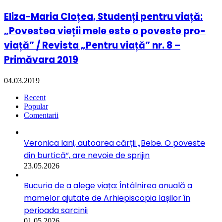
Eliza-Maria Cloțea, Studenți pentru viață:
„Povestea vieții mele este o poveste pro-
viață” / Revista „Pentru viață” nr. 8 –
Primăvara 2019
04.03.2019
Recent
Popular
Comentarii
Veronica Iani, autoarea cărții „Bebe. O poveste
din burtică”, are nevoie de sprijin
23.05.2026
Bucuria de a alege viața: Întâlnirea anuală a
mamelor ajutate de Arhiepiscopia Iașilor în
perioada sarcinii
01.05.2026