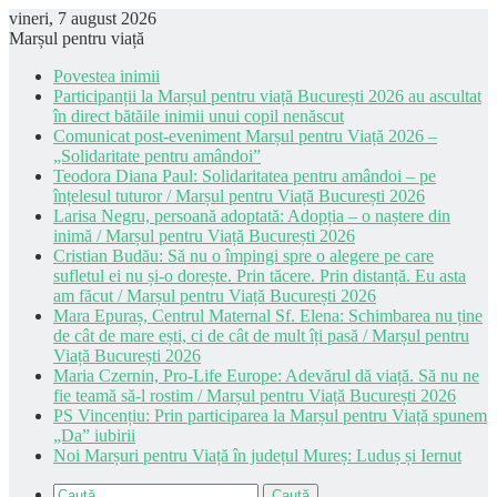
vineri, 7 august 2026
Marșul pentru viață
Povestea inimii
Participanții la Marșul pentru viață București 2026 au ascultat
în direct bătăile inimii unui copil nenăscut
Comunicat post-eveniment Marșul pentru Viață 2026 –
„Solidaritate pentru amândoi”
Teodora Diana Paul: Solidaritatea pentru amândoi – pe
înțelesul tuturor / Marșul pentru Viață București 2026
Larisa Negru, persoană adoptată: Adopția – o naștere din
inimă / Marșul pentru Viață București 2026
Cristian Budău: Să nu o împingi spre o alegere pe care
sufletul ei nu și-o dorește. Prin tăcere. Prin distanță. Eu asta
am făcut / Marșul pentru Viață București 2026
Mara Epuraș, Centrul Maternal Sf. Elena: Schimbarea nu ține
de cât de mare ești, ci de cât de mult îți pasă / Marșul pentru
Viață București 2026
Maria Czernin, Pro-Life Europe: Adevărul dă viață. Să nu ne
fie teamă să-l rostim / Marșul pentru Viață București 2026
PS Vincențiu: Prin participarea la Marșul pentru Viață spunem
„Da” iubirii
Noi Marșuri pentru Viață în județul Mureș: Luduș și Iernut
Caută