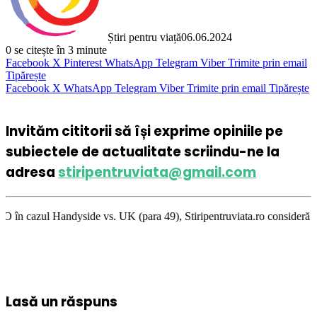
Știri pentru viață
06.06.2024
0
se citește în 3 minute
Facebook
X
Pinterest
WhatsApp
Telegram
Viber
Trimite prin email
Tipărește
Facebook
X
WhatsApp
Telegram
Viber
Trimite prin email
Tipărește
Invităm cititorii să își exprime opiniile pe
subiectele de actualitate scriindu-ne la
adresa
stiripentruviata@gmail.com
ide vs. UK (para 49), Stiripentruviata.ro consideră că dezbaterea onestă
Lasă un răspuns