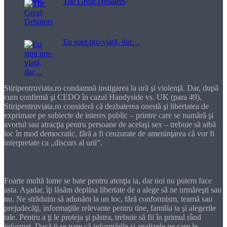
The Great Debaters
Eu sunt pro-viață, dar…
Stiripentruviata.ro condamnă instigarea la ură şi violenţă. Dar, după
cum confirmă şi CEDO în cazul Handyside vs. UK (para 49),
Stiripentruviata.ro consideră că dezbaterea onestă şi libertatea de
exprimare pe subiecte de interes public – printre care se numără şi
avortul sau atracţia pentru persoane de acelaşi sex – trebuie să aibă
loc în mod democratic, fără a fi cenzurate de ameninţarea că vor fi
interpretate ca „discurs al urii”.
Dragă cititorule
Foarte multă lume se bate pentru atenţia ta, dar noi nu putem face
asta. Aşadar, îţi lăsăm deplina libertate de a alege să ne urmăreşti sau
nu. Ne străduim să adunăm la un loc, fără conformism, teamă sau
prejudecăţi, informaţiile relevante pentru tine, familia ta şi alegerile
tale. Pentru a ţi le proteja şi păstra, trebuie să fii în primul rând
informat. Dacă ţi se pare că informările şi analizele pe care le