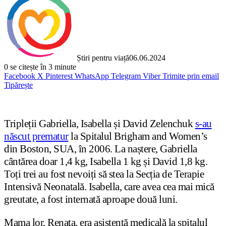
Știri pentru viață
06.06.2024
0
se citește în 3 minute
Facebook
X
Pinterest
WhatsApp
Telegram
Viber
Trimite prin email
Tipărește
Tripleții Gabriella, Isabella și David Zelenchuk
s-au
născut prematur
la Spitalul Brigham and Women’s
din Boston, SUA, în 2006. La naștere, Gabriella
cântărea doar 1,4 kg, Isabella 1 kg și David 1,8 kg.
Toți trei au fost nevoiți să stea la Secția de Terapie
Intensivă Neonatală. Isabella, care avea cea mai mică
greutate, a fost internată aproape două luni.
Mama lor, Renata, era asistentă medicală la spitalul