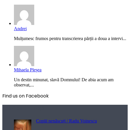
Andrei
Mulțumesc frumos pentru transcrierea părții a doua a intervi...
Mihaela Pleșea
Un destin minunat, slavă Domnului! De abia acum am
observat,...
Find us on Facebook
Poezii pentru viață
Copiii nenăscuți / Radu Voinescu