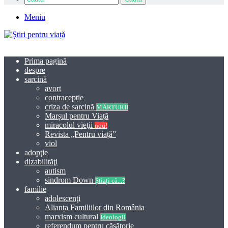
Meniu
Prima pagină
despre
sarcină
avort
contracepție
criza de sarcină
MĂRTURII
Marșul pentru Viață
miracolul vieţii
nou!
Revista „Pentru viață”
viol
adopţie
dizabilităţi
autism
sindrom Down
Știați că...?
familie
adolescenţi
Alianța Familiilor din România
marxism cultural
Ideologii
referendum pentru căsătorie