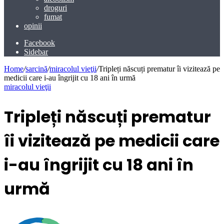
droguri
fumat
opinii
Facebook
Sidebar
Home
/
sarcină
/
miracolul vieţii
/
Tripleți născuți prematur îi vizitează pe
medicii care i-au îngrijit cu 18 ani în urmă
miracolul vieţii
Tripleți născuți prematur
îi vizitează pe medicii care
i-au îngrijit cu 18 ani în
urmă