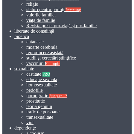
religie
sfaturi pentru părinţi
Parenting
valorile familiei
viaţa de familie
Revista presei pro-viață și pro-familie
libertate de conștiință
bioetică
eutanasie
moarte cerebrală
reproducere asistată
studii şi cercetări ştiinţifice
vaccinuri
Hot topic
sexualitate
castitate
PRO
educaţie sexuală
homosexualitate
pedofilie
pornografie
Știați că...?
prostitutie
teoria genului
trafic de persoane
transexualitate
viol
dependenţe
alcoolism