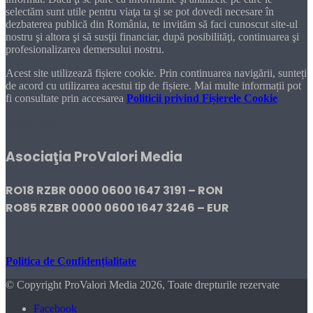
selectăm sunt utile pentru viaţa ta şi se pot dovedi necesare în
dezbaterea publică din România, te invităm să faci cunoscut site-ul
nostru şi altora şi să susţii financiar, după posibilităţi, continuarea şi
profesionalizarea demersului nostru.
Acest site utilizează fișiere cookie. Prin continuarea navigării, sunteți
de acord cu utilizarea acestui tip de fișiere. Mai multe informații pot
fi consultate prin accesarea
Politicii privind Fișierele Cookie
DONEAZĂ!
Asociaţia ProValori Media
RO18 RZBR 0000 0600 1647 3191 – RON
RO85 RZBR 0000 0600 1647 3246 – EUR
Politica de Confidențialitate
© Copyright ProValori Media 2026, Toate drepturile rezervate
Facebook