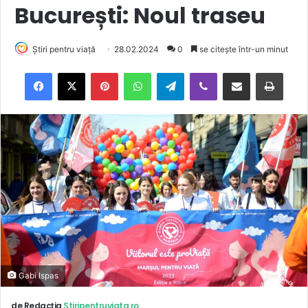
București: Noul traseu
Știri pentru viață
28.02.2024
0
se citește într-un minut
Facebook
X
Pinterest
WhatsApp
Telegram
Viber
Trimite prin email
Tipărește
Gabi Ispas
de Redacția
Stiripentruviata.ro