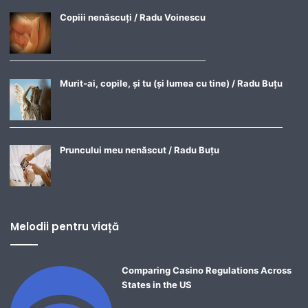
Copiii nenăscuți / Radu Voinescu
Murit-ai, copile, și tu (și lumea cu tine) / Radu Buțu
Pruncului meu nenăscut / Radu Buțu
Melodii pentru viață
Comparing Casino Regulations Across
States in the US