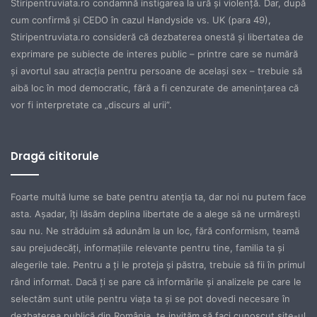
Stiripentruviata.ro condamnă instigarea la ură şi violenţă. Dar, după
cum confirmă şi CEDO în cazul Handyside vs. UK (para 49),
Stiripentruviata.ro consideră că dezbaterea onestă şi libertatea de
exprimare pe subiecte de interes public – printre care se numără
şi avortul sau atracţia pentru persoane de acelaşi sex – trebuie să
aibă loc în mod democratic, fără a fi cenzurate de ameninţarea că
vor fi interpretate ca „discurs al urii”.
Dragă cititorule
Foarte multă lume se bate pentru atenţia ta, dar noi nu putem face
asta. Aşadar, îţi lăsăm deplina libertate de a alege să ne urmăreşti
sau nu. Ne străduim să adunăm la un loc, fără conformism, teamă
sau prejudecăţi, informaţiile relevante pentru tine, familia ta şi
alegerile tale. Pentru a ţi le proteja şi păstra, trebuie să fii în primul
rând informat. Dacă ţi se pare că informările şi analizele pe care le
selectăm sunt utile pentru viaţa ta şi se pot dovedi necesare în
dezbaterea publică din România, te invităm să faci cunoscut site-ul