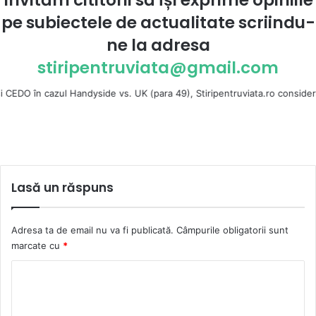
pe subiectele de actualitate scriindu-
ne la
adresa
stiripentruviata@gmail.com
zul Handyside vs. UK (para 49), Stiripentruviata.ro consideră că dezbater
Lasă un răspuns
Adresa ta de email nu va fi publicată.
Câmpurile obligatorii sunt
marcate cu
*
C
o
m