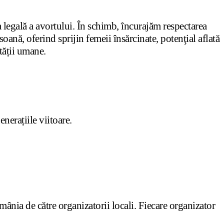
 legală a avortului. În schimb, încurajăm respectarea
oană, oferind sprijin femeii însărcinate, potenţial aflată
etății umane.
erațiile viitoare.
ânia de către organizatorii locali. Fiecare organizator