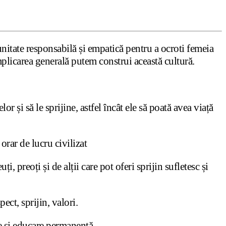
nitate responsabilă și empatică pentru a ocroti femeia
implicarea generală putem construi această cultură.
or și să le sprijine, astfel încât ele să poată avea viață
rar de lucru civilizat
ți, preoți și de alții care pot oferi sprijin sufletesc și
ect, sprijin, valori.
e și educare permanentă.