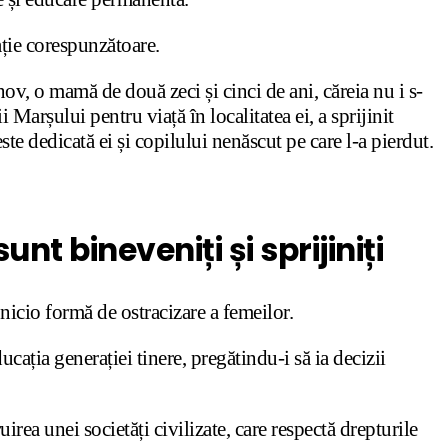
lație corespunzătoare.
nov, o mamă de două zeci și cinci de ani, căreia nu i s-
Marșului pentru viață în localitatea ei, a sprijinit
este dedicată ei și copilului nenăscut pe care l-a pierdut.
nt bineveniți și sprijiniți
 nicio formă de ostracizare a femeilor.
cația generației tinere, pregătindu-i să ia decizii
rea unei societăți civilizate, care respectă drepturile