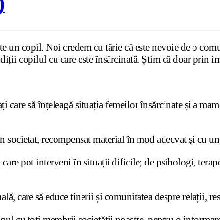
)
te un copil. Noi credem cu tărie că este nevoie de o comu
ndiții copilul cu care este însărcinată. Știm că doar prin 
ți care să înțeleagă situația femeilor însărcinate și a mamel
 societat, recompensat material în mod adecvat și cu un o
care pot interveni în situații dificile; de psihologi, terapeu
ă, care să educe tinerii și comunitatea despre relații, resp
ogul cu toți membrii societății noastre, pentru o informar