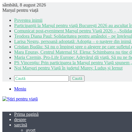
sâmbătă, 8 august 2026
Marșul pentru viață
Povestea inimii
Participanții la Marșul pentru viață București 2026 au ascultat în
Comunicat post-eveniment Marșul pentru Viață 2026 – „Solidar
Teodora Diana Paul: Solidaritatea pentru amândoi – pe înțelesul
Larisa Negru, persoană adoptată: Adopția – o naștere din inimă
Cristian Budău: Să nu o împingi spre o alegere pe care sufletul e
Mara Epuraș, Centrul Maternal Sf. Elena: Schimbarea nu ține de 
Maria Czernin, Pro-Life Europe: Adevărul dă viață. Să nu ne fi
PS Vincențiu: Prin participarea la Marșul pentru Viață spunem „
Noi Marșuri pentru Viață în județul Mureș: Luduș și Iernut
Caută
Meniu
Prima pagină
despre
sarcină
avort