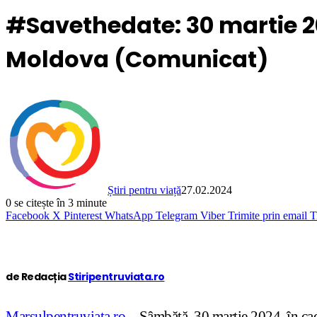
#Savethedate: 30 martie 2
Moldova (Comunicat)
Știri pentru viață
27.02.2024
0
se citește în 3 minute
Facebook
X
Pinterest
WhatsApp
Telegram
Viber
Trimite prin email
T
de Redacția
Stiripentruviata.ro
Marsulpentruviata.ro
– Sâmbătă, 30 martie 2024, în cadr