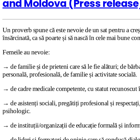
and Moldova (Press release
Un proverb spune că este nevoie de un sat pentru a creș
însărcinată, ca să poarte și să nască în cele mai bune co
Femeile au nevoie:
→ de familie și de prieteni care să le fie alături; de bărba
personală, profesională, de familie și activitate socială.
→ de cadre medicale competente, cu statut recunoscut în
→ de asistenți sociali, pregătiți profesional și respectați, 
psihologic.
→ de instituții/organizații de educație formală și informal
→ de lideri și formatori de opinie care să conducă dial