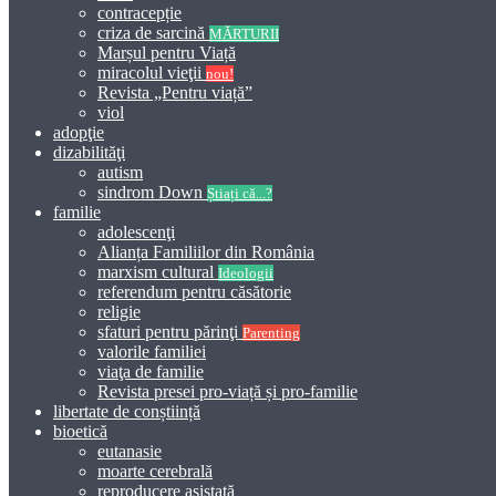
contracepție
criza de sarcină
MĂRTURII
Marșul pentru Viață
miracolul vieţii
nou!
Revista „Pentru viață”
viol
adopţie
dizabilităţi
autism
sindrom Down
Știați că...?
familie
adolescenţi
Alianța Familiilor din România
marxism cultural
Ideologii
referendum pentru căsătorie
religie
sfaturi pentru părinţi
Parenting
valorile familiei
viaţa de familie
Revista presei pro-viață și pro-familie
libertate de conștiință
bioetică
eutanasie
moarte cerebrală
reproducere asistată