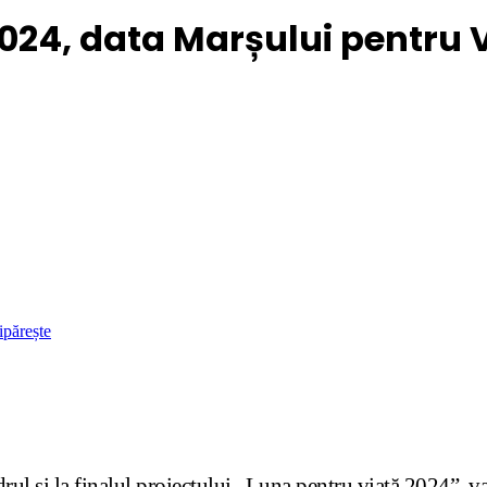
024, data Marșului pentru 
ipărește
ul și la finalul proiectului „Luna pentru viață 2024”, va