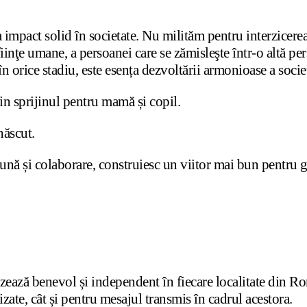
impact solid în societate. Nu milităm pentru interzicerea
inţe umane, a persoanei care se zămisleşte într-o altă pers
ă, în orice stadiu, este esența dezvoltării armonioase a soci
rin sprijinul pentru mamă și copil.
născut.
 și colaborare, construiesc un viitor mai bun pentru gen
ează benevol și independent în fiecare localitate din Rom
izate, cât și pentru mesajul transmis în cadrul acestora.