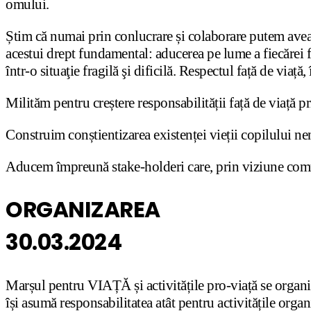
omului.
Știm că numai prin conlucrare și colaborare putem avea 
acestui drept fundamental: aducerea pe lume a fiecărei fi
într-o situaţie fragilă şi dificilă. Respectul față de viaț
Milităm pentru creștere responsabilității față de viață p
Construim conștientizarea existenței vieții copilului ne
Aducem împreună stake-holderi care, prin viziune comună
ORGANIZAREA
30.03.2024
Marșul pentru VIAȚĂ și activitățile pro-viață se organiz
își asumă responsabilitatea atât pentru activitățile organ