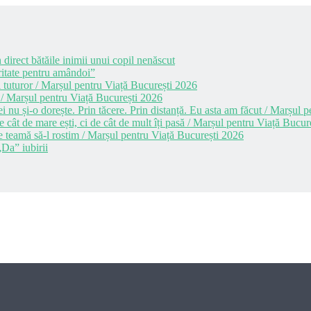
 direct bătăile inimii unui copil nenăscut
itate pentru amândoi”
 tuturor / Marșul pentru Viață București 2026
 / Marșul pentru Viață București 2026
i nu și-o dorește. Prin tăcere. Prin distanță. Eu asta am făcut / Marșul
cât de mare ești, ci de cât de mult îți pasă / Marșul pentru Viață Bucur
e teamă să-l rostim / Marșul pentru Viață București 2026
Da” iubirii