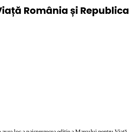
Viață România și Republica
 avea loc a paisprezecea ediție a Marșului pentru Viață,