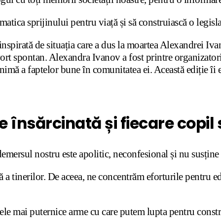
ematica sprijinului pentru viață și să construiască o legis
inspirată de situația care a dus la moartea Alexandrei Iva
rt spontan. Alexandra Ivanov a fost printre organizatorii 
 inimă a faptelor bune în comunitatea ei. Această ediție îi 
însărcinată și fiecare copil su
demersul nostru este apolitic, neconfesional și nu susține
 a tinerilor. De aceea, ne concentrăm eforturile pentru edu
ele mai puternice arme cu care putem lupta pentru construi