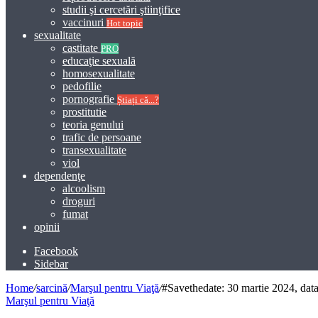
studii şi cercetări ştiinţifice
vaccinuri
Hot topic
sexualitate
castitate
PRO
educaţie sexuală
homosexualitate
pedofilie
pornografie
Știați că...?
prostitutie
teoria genului
trafic de persoane
transexualitate
viol
dependenţe
alcoolism
droguri
fumat
opinii
Facebook
Sidebar
Home
/
sarcină
/
Marşul pentru Viaţă
/
#Savethedate: 30 martie 2024, da
Marşul pentru Viaţă