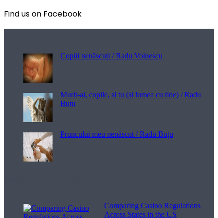
Find us on Facebook
Poezii pentru viață
Copiii nenăscuți / Radu Voinescu
Murit-ai, copile, și tu (și lumea cu tine) / Radu
Buțu
Pruncului meu nenăscut / Radu Buțu
Melodii pentru viață
Comparing Casino Regulations
Across States in the US