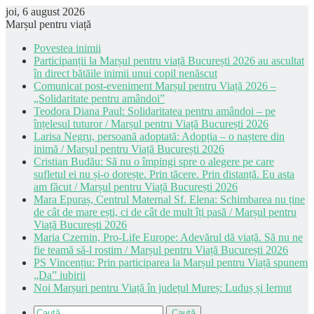
joi, 6 august 2026
Marșul pentru viață
Povestea inimii
Participanții la Marșul pentru viață București 2026 au ascultat
în direct bătăile inimii unui copil nenăscut
Comunicat post-eveniment Marșul pentru Viață 2026 –
„Solidaritate pentru amândoi”
Teodora Diana Paul: Solidaritatea pentru amândoi – pe
înțelesul tuturor / Marșul pentru Viață București 2026
Larisa Negru, persoană adoptată: Adopția – o naștere din
inimă / Marșul pentru Viață București 2026
Cristian Budău: Să nu o împingi spre o alegere pe care
sufletul ei nu și-o dorește. Prin tăcere. Prin distanță. Eu asta
am făcut / Marșul pentru Viață București 2026
Mara Epuraș, Centrul Maternal Sf. Elena: Schimbarea nu ține
de cât de mare ești, ci de cât de mult îți pasă / Marșul pentru
Viață București 2026
Maria Czernin, Pro-Life Europe: Adevărul dă viață. Să nu ne
fie teamă să-l rostim / Marșul pentru Viață București 2026
PS Vincențiu: Prin participarea la Marșul pentru Viață spunem
„Da” iubirii
Noi Marșuri pentru Viață în județul Mureș: Luduș și Iernut
Caută