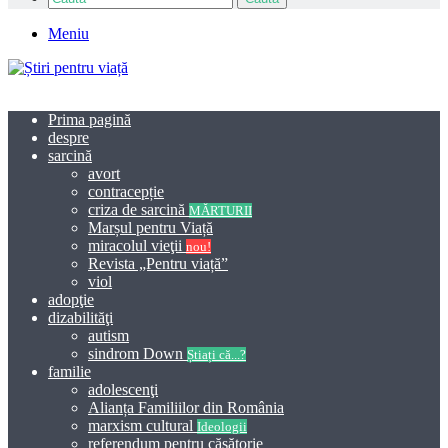
Meniu
Prima pagină
despre
sarcină
avort
contracepție
criza de sarcină
MĂRTURII
Marșul pentru Viață
miracolul vieţii
nou!
Revista „Pentru viață”
viol
adopţie
dizabilităţi
autism
sindrom Down
Știați că...?
familie
adolescenţi
Alianța Familiilor din România
marxism cultural
Ideologii
referendum pentru căsătorie