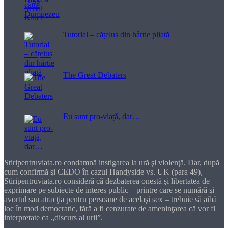
Tutorial – cățeluș din hârtie pliată
The Great Debaters
Eu sunt pro-viață, dar…
Stiripentruviata.ro condamnă instigarea la ură şi violenţă. Dar, după
cum confirmă şi CEDO în cazul Handyside vs. UK (para 49),
Stiripentruviata.ro consideră că dezbaterea onestă şi libertatea de
exprimare pe subiecte de interes public – printre care se numără şi
avortul sau atracţia pentru persoane de acelaşi sex – trebuie să aibă
loc în mod democratic, fără a fi cenzurate de ameninţarea că vor fi
interpretate ca „discurs al urii”.