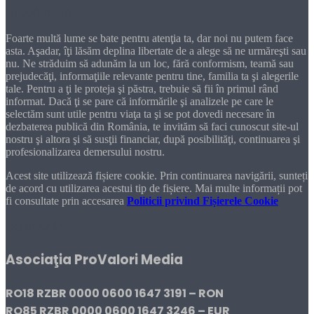
Dragă cititorule
Foarte multă lume se bate pentru atenţia ta, dar noi nu putem face
asta. Aşadar, îţi lăsăm deplina libertate de a alege să ne urmăreşti sau
nu. Ne străduim să adunăm la un loc, fără conformism, teamă sau
prejudecăţi, informaţiile relevante pentru tine, familia ta şi alegerile
tale. Pentru a ţi le proteja şi păstra, trebuie să fii în primul rând
informat. Dacă ţi se pare că informările şi analizele pe care le
selectăm sunt utile pentru viaţa ta şi se pot dovedi necesare în
dezbaterea publică din România, te invităm să faci cunoscut site-ul
nostru şi altora şi să susţii financiar, după posibilităţi, continuarea şi
profesionalizarea demersului nostru.
Acest site utilizează fișiere cookie. Prin continuarea navigării, sunteți
de acord cu utilizarea acestui tip de fișiere. Mai multe informații pot
fi consultate prin accesarea
Politicii privind Fișierele Cookie
DONEAZĂ!
Asociaţia ProValori Media
RO18 RZBR 0000 0600 1647 3191 – RON
RO85 RZBR 0000 0600 1647 3246 – EUR