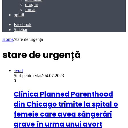
droguri
fumat
opinii
Facebook
Sidebar
Home
/
stare de urgență
stare de urgență
avort
Știri pentru viață
04.07.2023
0
Clinica Planned Parenthood
din Chicago trimite la spital o
femeie care avea sângerări
grave în urma unui avort