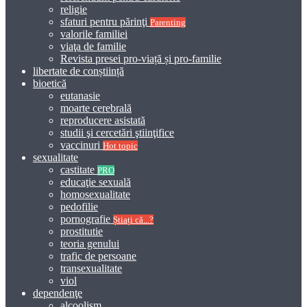
religie
sfaturi pentru părinţi
Parenting
valorile familiei
viaţa de familie
Revista presei pro-viață și pro-familie
libertate de conștiință
bioetică
eutanasie
moarte cerebrală
reproducere asistată
studii şi cercetări ştiinţifice
vaccinuri
Hot topic
sexualitate
castitate
PRO
educaţie sexuală
homosexualitate
pedofilie
pornografie
Știați că...?
prostitutie
teoria genului
trafic de persoane
transexualitate
viol
dependenţe
alcoolism