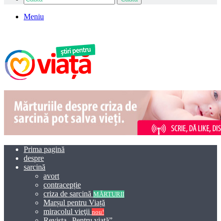
Meniu
Prima pagină
despre
sarcină
avort
contracepție
criza de sarcină
MĂRTURII
Marșul pentru Viață
miracolul vieţii
nou!
Revista „Pentru viață”