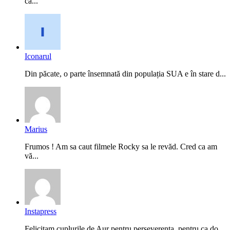
că...
Iconarul
Din păcate, o parte însemnată din populația SUA e în stare d...
Marius
Frumos ! Am sa caut filmele Rocky sa le revăd. Cred ca am
vă...
Instapress
Felicitam cuplurile de Aur pentru perseverenta, pentru ca do...