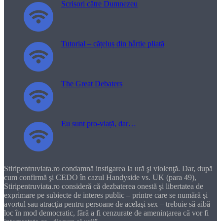
Scrisori către Dumnezeu
Tutorial – cățeluș din hârtie pliată
The Great Debaters
Eu sunt pro-viață, dar…
Stiripentruviata.ro condamnă instigarea la ură şi violenţă. Dar, după
cum confirmă şi CEDO în cazul Handyside vs. UK (para 49),
Stiripentruviata.ro consideră că dezbaterea onestă şi libertatea de
exprimare pe subiecte de interes public – printre care se numără şi
avortul sau atracţia pentru persoane de acelaşi sex – trebuie să aibă
loc în mod democratic, fără a fi cenzurate de ameninţarea că vor fi