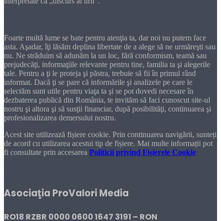
interpretate ca „discurs al urii”.
Dragă cititorule
Foarte multă lume se bate pentru atenţia ta, dar noi nu putem face
asta. Aşadar, îţi lăsăm deplina libertate de a alege să ne urmăreşti sau
nu. Ne străduim să adunăm la un loc, fără conformism, teamă sau
prejudecăţi, informaţiile relevante pentru tine, familia ta şi alegerile
tale. Pentru a ţi le proteja şi păstra, trebuie să fii în primul rând
informat. Dacă ţi se pare că informările şi analizele pe care le
selectăm sunt utile pentru viaţa ta şi se pot dovedi necesare în
dezbaterea publică din România, te invităm să faci cunoscut site-ul
nostru şi altora şi să susţii financiar, după posibilităţi, continuarea şi
profesionalizarea demersului nostru.
Acest site utilizează fișiere cookie. Prin continuarea navigării, sunteți
de acord cu utilizarea acestui tip de fișiere. Mai multe informații pot
fi consultate prin accesarea
Politicii privind Fișierele Cookie
DONEAZĂ!
Asociaţia ProValori Media
RO18 RZBR 0000 0600 1647 3191 – RON