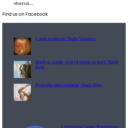
observat,...
Find us on Facebook
Poezii pentru viață
Copiii nenăscuți / Radu Voinescu
Murit-ai, copile, și tu (și lumea cu tine) / Radu
Buțu
Pruncului meu nenăscut / Radu Buțu
Melodii pentru viață
Comparing Casino Regulations