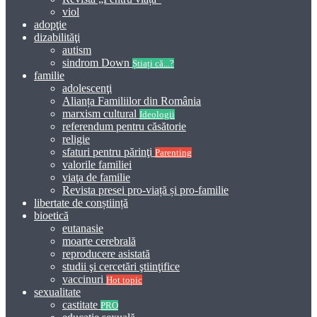
viol
adopţie
dizabilităţi
autism
sindrom Down
Știați că...?
familie
adolescenţi
Alianța Familiilor din România
marxism cultural
Ideologii
referendum pentru căsătorie
religie
sfaturi pentru părinţi
Parenting
valorile familiei
viaţa de familie
Revista presei pro-viață și pro-familie
libertate de conștiință
bioetică
eutanasie
moarte cerebrală
reproducere asistată
studii şi cercetări ştiinţifice
vaccinuri
Hot topic
sexualitate
castitate
PRO