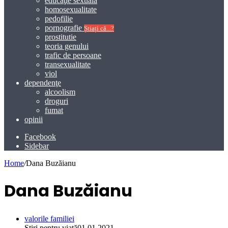
educaţie sexuală
homosexualitate
pedofilie
pornografie
Știați că...?
prostitutie
teoria genului
trafic de persoane
transexualitate
viol
dependenţe
alcoolism
droguri
fumat
opinii
Facebook
Sidebar
Home
/
Dana Buzăianu
Dana Buzăianu
valorile familiei
Știri pentru viață
01.01.2021