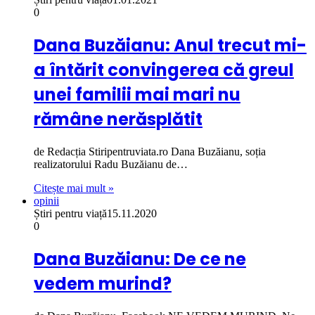
0
Dana Buzăianu: Anul trecut mi-
a întărit convingerea că greul
unei familii mai mari nu
rămâne nerăsplătit
de Redacția Stiripentruviata.ro Dana Buzăianu, soția
realizatorului Radu Buzăianu de…
Citește mai mult »
opinii
Știri pentru viață
15.11.2020
0
Dana Buzăianu: De ce ne
vedem murind?