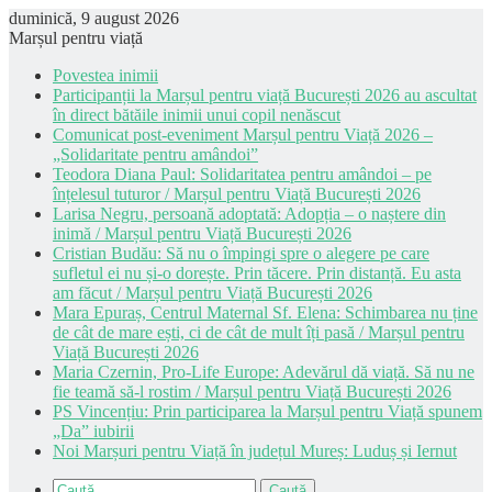
duminică, 9 august 2026
Marșul pentru viață
Povestea inimii
Participanții la Marșul pentru viață București 2026 au ascultat
în direct bătăile inimii unui copil nenăscut
Comunicat post-eveniment Marșul pentru Viață 2026 –
„Solidaritate pentru amândoi”
Teodora Diana Paul: Solidaritatea pentru amândoi – pe
înțelesul tuturor / Marșul pentru Viață București 2026
Larisa Negru, persoană adoptată: Adopția – o naștere din
inimă / Marșul pentru Viață București 2026
Cristian Budău: Să nu o împingi spre o alegere pe care
sufletul ei nu și-o dorește. Prin tăcere. Prin distanță. Eu asta
am făcut / Marșul pentru Viață București 2026
Mara Epuraș, Centrul Maternal Sf. Elena: Schimbarea nu ține
de cât de mare ești, ci de cât de mult îți pasă / Marșul pentru
Viață București 2026
Maria Czernin, Pro-Life Europe: Adevărul dă viață. Să nu ne
fie teamă să-l rostim / Marșul pentru Viață București 2026
PS Vincențiu: Prin participarea la Marșul pentru Viață spunem
„Da” iubirii
Noi Marșuri pentru Viață în județul Mureș: Luduș și Iernut
Caută