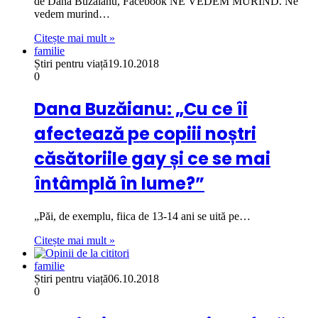
de Dana Buzăianu, Facebook NE VEDEM MURIND. Ne
vedem murind…
Citește mai mult »
familie
Știri pentru viață
19.10.2018
0
Dana Buzăianu: „Cu ce îi
afectează pe copiii noștri
căsătoriile gay și ce se mai
întâmplă în lume?”
„Păi, de exemplu, fiica de 13-14 ani se uită pe…
Citește mai mult »
familie
Știri pentru viață
06.10.2018
0