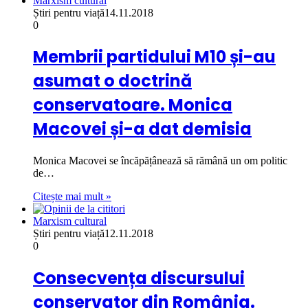
Marxism cultural
Știri pentru viață
14.11.2018
0
Membrii partidului M10 și-au
asumat o doctrină
conservatoare. Monica
Macovei și-a dat demisia
Monica Macovei se încăpățânează să rămână un om politic
de…
Citește mai mult »
Marxism cultural
Știri pentru viață
12.11.2018
0
Consecvența discursului
conservator din România.