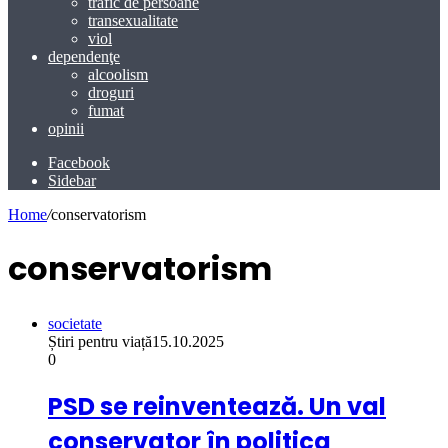
trafic de persoane
transexualitate
viol
dependenţe
alcoolism
droguri
fumat
opinii
Facebook
Sidebar
Home
/
conservatorism
conservatorism
societate
Știri pentru viață
15.10.2025
0
PSD se reinventează. Un val
conservator în politica