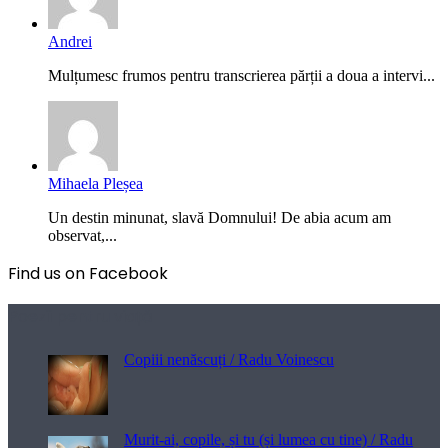
Andrei
Mulțumesc frumos pentru transcrierea părții a doua a intervi...
Mihaela Pleșea
Un destin minunat, slavă Domnului! De abia acum am
observat,...
Find us on Facebook
Poezii pentru viață
Copiii nenăscuți / Radu Voinescu
Murit-ai, copile, și tu (și lumea cu tine) / Radu