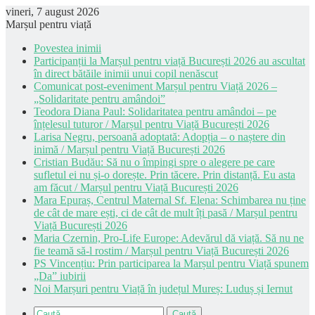
vineri, 7 august 2026
Marșul pentru viață
Povestea inimii
Participanții la Marșul pentru viață București 2026 au ascultat
în direct bătăile inimii unui copil nenăscut
Comunicat post-eveniment Marșul pentru Viață 2026 –
„Solidaritate pentru amândoi”
Teodora Diana Paul: Solidaritatea pentru amândoi – pe
înțelesul tuturor / Marșul pentru Viață București 2026
Larisa Negru, persoană adoptată: Adopția – o naștere din
inimă / Marșul pentru Viață București 2026
Cristian Budău: Să nu o împingi spre o alegere pe care
sufletul ei nu și-o dorește. Prin tăcere. Prin distanță. Eu asta
am făcut / Marșul pentru Viață București 2026
Mara Epuraș, Centrul Maternal Sf. Elena: Schimbarea nu ține
de cât de mare ești, ci de cât de mult îți pasă / Marșul pentru
Viață București 2026
Maria Czernin, Pro-Life Europe: Adevărul dă viață. Să nu ne
fie teamă să-l rostim / Marșul pentru Viață București 2026
PS Vincențiu: Prin participarea la Marșul pentru Viață spunem
„Da” iubirii
Noi Marșuri pentru Viață în județul Mureș: Luduș și Iernut
Caută