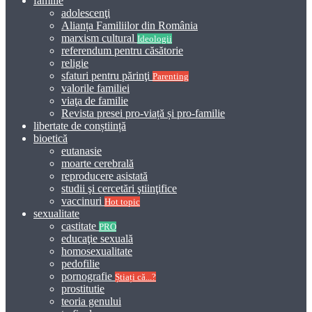
familie
adolescenţi
Alianța Familiilor din România
marxism cultural
Ideologii
referendum pentru căsătorie
religie
sfaturi pentru părinţi
Parenting
valorile familiei
viaţa de familie
Revista presei pro-viață și pro-familie
libertate de conștiință
bioetică
eutanasie
moarte cerebrală
reproducere asistată
studii şi cercetări ştiinţifice
vaccinuri
Hot topic
sexualitate
castitate
PRO
educaţie sexuală
homosexualitate
pedofilie
pornografie
Știați că...?
prostitutie
teoria genului