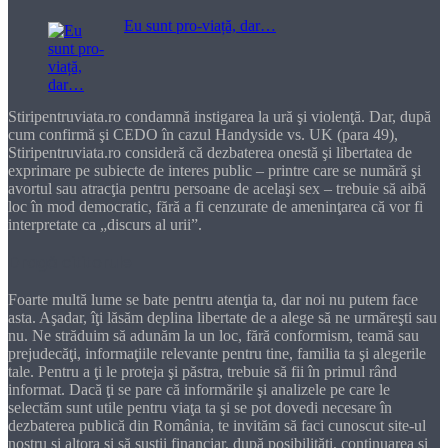
Eu sunt pro-viață, dar…
Stiripentruviata.ro condamnă instigarea la ură şi violenţă. Dar, după
cum confirmă şi CEDO în cazul Handyside vs. UK (para 49),
Stiripentruviata.ro consideră că dezbaterea onestă şi libertatea de
exprimare pe subiecte de interes public – printre care se numără şi
avortul sau atracţia pentru persoane de acelaşi sex – trebuie să aibă
loc în mod democratic, fără a fi cenzurate de ameninţarea că vor fi
interpretate ca „discurs al urii”.
Dragă cititorule
Foarte multă lume se bate pentru atenţia ta, dar noi nu putem face
asta. Aşadar, îţi lăsăm deplina libertate de a alege să ne urmăreşti sau
nu. Ne străduim să adunăm la un loc, fără conformism, teamă sau
prejudecăţi, informaţiile relevante pentru tine, familia ta şi alegerile
tale. Pentru a ţi le proteja şi păstra, trebuie să fii în primul rând
informat. Dacă ţi se pare că informările şi analizele pe care le
selectăm sunt utile pentru viaţa ta şi se pot dovedi necesare în
dezbaterea publică din România, te invităm să faci cunoscut site-ul
nostru şi altora şi să susţii financiar, după posibilităţi, continuarea şi