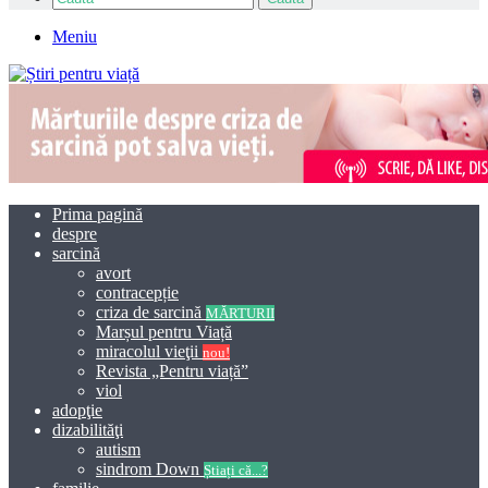
Meniu
Prima pagină
despre
sarcină
avort
contracepție
criza de sarcină
MĂRTURII
Marșul pentru Viață
miracolul vieţii
nou!
Revista „Pentru viață”
viol
adopţie
dizabilităţi
autism
sindrom Down
Știați că...?