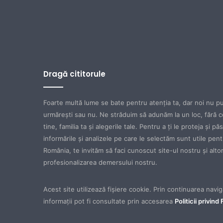
Dragă cititorule
Foarte multă lume se bate pentru atenţia ta, dar noi nu pu
urmăreşti sau nu. Ne străduim să adunăm la un loc, fără c
tine, familia ta şi alegerile tale. Pentru a ţi le proteja şi p
informările şi analizele pe care le selectăm sunt utile pen
România, te invităm să faci cunoscut site-ul nostru şi altora
profesionalizarea demersului nostru.
Acest site utilizează fișiere cookie. Prin continuarea navigă
informații pot fi consultate prin accesarea
Politicii privind