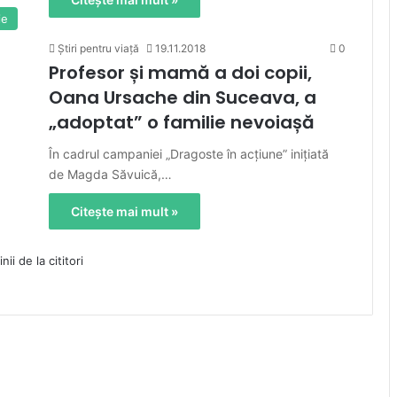
ie
Știri pentru viață
19.11.2018
0
Profesor și mamă a doi copii,
Oana Ursache din Suceava, a
„adoptat” o familie nevoiașă
În cadrul campaniei „Dragoste în acţiune” iniţiată
de Magda Săvuică,…
Citește mai mult »