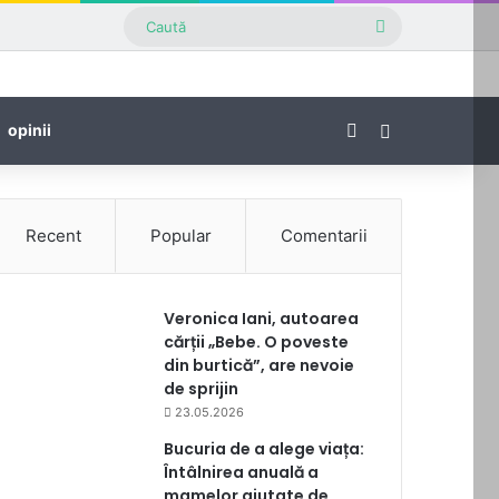
Caută
Facebook
Sidebar
opinii
Recent
Popular
Comentarii
Veronica Iani, autoarea
cărții „Bebe. O poveste
din burtică”, are nevoie
de sprijin
23.05.2026
Bucuria de a alege viața:
Întâlnirea anuală a
mamelor ajutate de