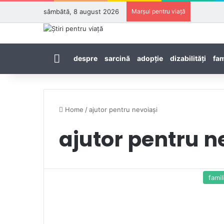
sâmbătă, 8 august 2026
Marșul pentru viață
Prima pagină
despre
sarcină
adopţie
dizabilităţi
fam
Home
/
ajutor pentru nevoiași
ajutor pentru n
famil