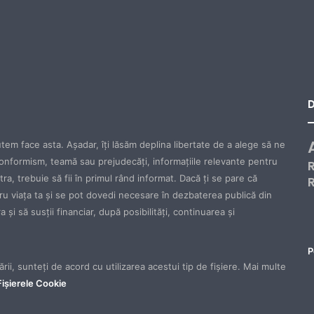
tem face asta. Aşadar, îţi lăsăm deplina libertate de a alege să ne
onformism, teamă sau prejudecăţi, informaţiile relevante pentru
ăstra, trebuie să fii în primul rând informat. Dacă ţi se pare că
tru viaţa ta şi se pot dovedi necesare în dezbaterea publică din
 şi să susţii financiar, după posibilităţi, continuarea şi
P
rii, sunteți de acord cu utilizarea acestui tip de fișiere. Mai multe
 Fișierele Cookie