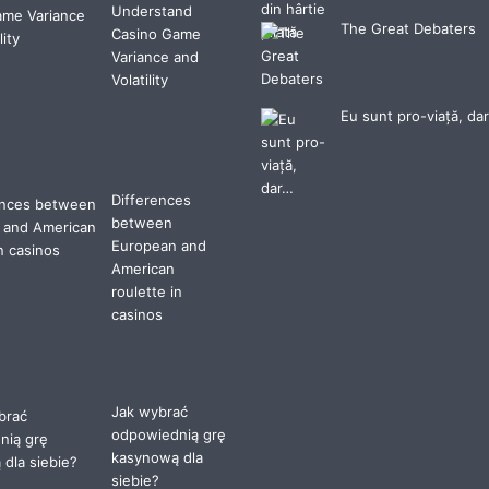
Understand
The Great Debaters
Casino Game
Variance and
Volatility
Eu sunt pro-viață, da
Differences
between
European and
American
roulette in
casinos
Jak wybrać
odpowiednią grę
kasynową dla
siebie?