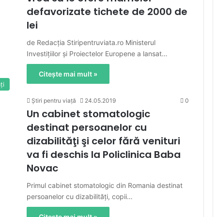
defavorizate tichete de 2000 de
lei
de Redacția Stiripentruviata.ro Ministerul
Investiţiilor şi Proiectelor Europene a lansat…
Citește mai mult »
ţi
Știri pentru viață
24.05.2019
0
Un cabinet stomatologic
destinat persoanelor cu
dizabilităţi şi celor fără venituri
va fi deschis la Policlinica Baba
Novac
Primul cabinet stomatologic din Romania destinat
persoanelor cu dizabilităţi, copii…
Citește mai mult »