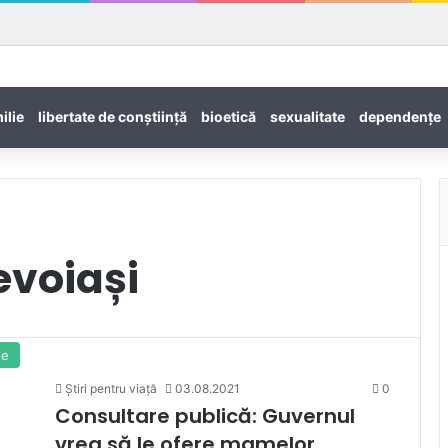
ilie
libertate de conștiință
bioetică
sexualitate
dependenţe
evoiași
ie
Știri pentru viață
03.08.2021
0
Consultare publică: Guvernul
vrea să le ofere mamelor