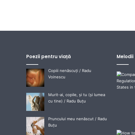
Poezii pentru viață
Melodii
Copiii nenăscuți / Radu
Voinescu
Murit-ai, copile, și tu (și lumea
cu tine) / Radu Buțu
Pruncului meu nenăscut / Radu
Buțu