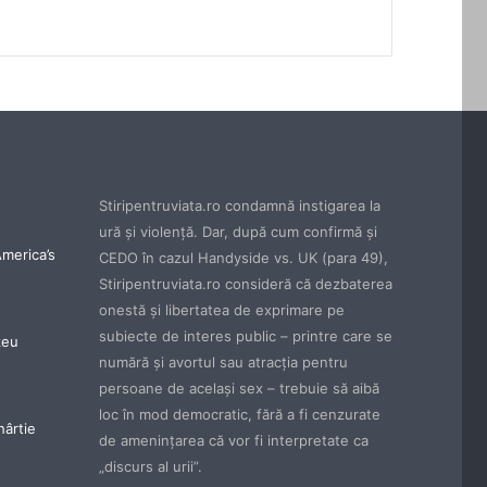
Stiripentruviata.ro condamnă instigarea la
ură şi violenţă. Dar, după cum confirmă şi
America’s
CEDO în cazul Handyside vs. UK (para 49),
Stiripentruviata.ro consideră că dezbaterea
onestă şi libertatea de exprimare pe
subiecte de interes public – printre care se
zeu
numără şi avortul sau atracţia pentru
persoane de acelaşi sex – trebuie să aibă
loc în mod democratic, fără a fi cenzurate
hârtie
de ameninţarea că vor fi interpretate ca
„discurs al urii”.