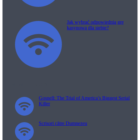
Jak wybrać odpowiednią grę
kasynową dla siebie?
Filme pentru viață
Gosnell: The Trial of America’s Biggest Serial
Killer
Scrisori către Dumnezeu