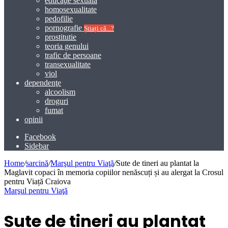
educaţie sexuală
homosexualitate
pedofilie
pornografie
Știați că...?
prostitutie
teoria genului
trafic de persoane
transexualitate
viol
dependenţe
alcoolism
droguri
fumat
opinii
Facebook
Sidebar
Home
/
sarcină
/
Marşul pentru Viaţă
/
Sute de tineri au plantat la
Maglavit copaci în memoria copiilor nenăscuți și au alergat la Crosul
pentru Viață Craiova
Marşul pentru Viaţă
Sute de tineri au plantat