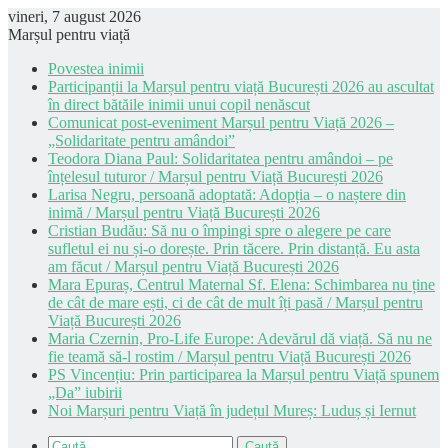
vineri, 7 august 2026
Marșul pentru viață
Povestea inimii
Participanții la Marșul pentru viață București 2026 au ascultat
în direct bătăile inimii unui copil nenăscut
Comunicat post-eveniment Marșul pentru Viață 2026 –
„Solidaritate pentru amândoi”
Teodora Diana Paul: Solidaritatea pentru amândoi – pe
înțelesul tuturor / Marșul pentru Viață București 2026
Larisa Negru, persoană adoptată: Adopția – o naștere din
inimă / Marșul pentru Viață București 2026
Cristian Budău: Să nu o împingi spre o alegere pe care
sufletul ei nu și-o dorește. Prin tăcere. Prin distanță. Eu asta
am făcut / Marșul pentru Viață București 2026
Mara Epuraș, Centrul Maternal Sf. Elena: Schimbarea nu ține
de cât de mare ești, ci de cât de mult îți pasă / Marșul pentru
Viață București 2026
Maria Czernin, Pro-Life Europe: Adevărul dă viață. Să nu ne
fie teamă să-l rostim / Marșul pentru Viață București 2026
PS Vincențiu: Prin participarea la Marșul pentru Viață spunem
„Da” iubirii
Noi Marșuri pentru Viață în județul Mureș: Luduș și Iernut
Caută