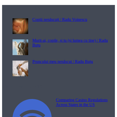
Poezii pentru viață
Copiii nenăscuți / Radu Voinescu
Murit-ai, copile, și tu (și lumea cu tine) / Radu
Buțu
Pruncului meu nenăscut / Radu Buțu
Melodii pentru viață
Comparing Casino Regulations
Across States in the US