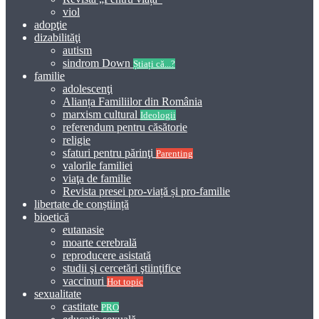
viol
adopţie
dizabilităţi
autism
sindrom Down
Știați că...?
familie
adolescenţi
Alianța Familiilor din România
marxism cultural
Ideologii
referendum pentru căsătorie
religie
sfaturi pentru părinţi
Parenting
valorile familiei
viaţa de familie
Revista presei pro-viață și pro-familie
libertate de conștiință
bioetică
eutanasie
moarte cerebrală
reproducere asistată
studii şi cercetări ştiinţifice
vaccinuri
Hot topic
sexualitate
castitate
PRO