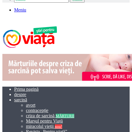
Meniu
Prima pagină
despre
sarcină
avort
contracepție
criza de sarcină
MĂRTURII
Marșul pentru Viață
miracolul vieţii
nou!
Revista „Pentru viață”