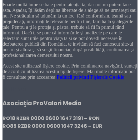
Foarte multă lume se bate pentru atenţia ta, dar noi nu putem face
asta. Aşadar, îţi lăsăm deplina libertate de a alege să ne urmăreşti sau
nu. Ne străduim să adunăm la un loc, fără conformism, teamă sau
prejudecăţi, informaţiile relevante pentru tine, familia ta şi alegerile
tale. Pentru a ţi le proteja şi păstra, trebuie să fii în primul rând
informat. Dacă ţi se pare că informările şi analizele pe care le
selectăm sunt utile pentru viaţa ta şi se pot dovedi necesare în
dezbaterea publică din România, te invităm să faci cunoscut site-ul
nostru şi altora şi să susţii financiar, după posibilităţi, continuarea şi
profesionalizarea demersului nostru.
Acest site utilizează fișiere cookie. Prin continuarea navigării, sunteți
de acord cu utilizarea acestui tip de fișiere. Mai multe informații pot
fi consultate prin accesarea
Politicii privind Fișierele Cookie
DONEAZĂ!
Asociaţia ProValori Media
RO18 RZBR 0000 0600 1647 3191 – RON
RO85 RZBR 0000 0600 1647 3246 – EUR