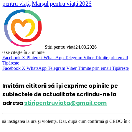
pentru viaţă
Marșul pentru viață 2026
Știri pentru viață
24.03.2026
0
se citește în 3 minute
Facebook
X
Pinterest
WhatsApp
Telegram
Viber
Trimite prin email
Tipărește
Facebook
X
WhatsApp
Telegram
Viber
Trimite prin email
Tipărește
Invităm cititorii să își exprime opiniile pe
subiectele de actualitate scriindu-ne la
adresa
stiripentruviata@gmail.com
ură şi violenţă. Dar, după cum confirmă şi CEDO în cazul Handyside vs. U