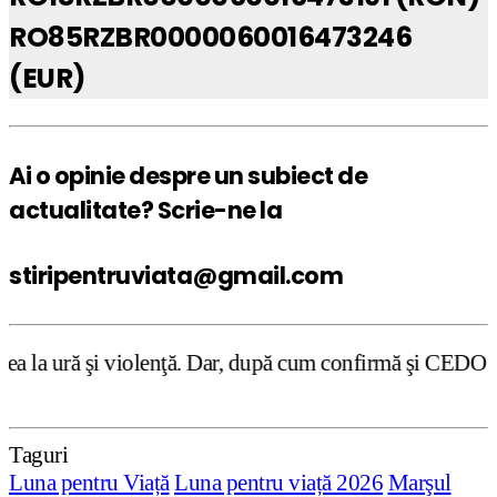
RO85RZBR0000060016473246
(EUR)
Ai o opinie despre un subiect de
actualitate? Scrie-ne la
stiripentruviata@gmail.com
enţă. Dar, după cum confirmă şi CEDO în cazul Handyside v
Taguri
Luna pentru Viață
Luna pentru viață 2026
Marşul