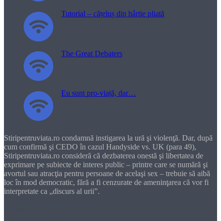
Tutorial – cățeluș din hârtie pliată
The Great Debaters
Eu sunt pro-viață, dar…
Stiripentruviata.ro condamnă instigarea la ură şi violenţă. Dar, după
cum confirmă şi CEDO în cazul Handyside vs. UK (para 49),
Stiripentruviata.ro consideră că dezbaterea onestă şi libertatea de
exprimare pe subiecte de interes public – printre care se numără şi
avortul sau atracţia pentru persoane de acelaşi sex – trebuie să aibă
loc în mod democratic, fără a fi cenzurate de ameninţarea că vor fi
interpretate ca „discurs al urii”.
Dragă cititorule