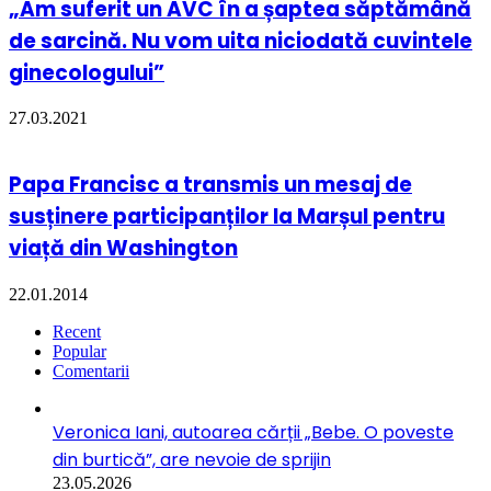
„Am suferit un AVC în a șaptea săptămână
de sarcină. Nu vom uita niciodată cuvintele
ginecologului”
27.03.2021
Papa Francisc a transmis un mesaj de
susținere participanților la Marșul pentru
viață din Washington
22.01.2014
Recent
Popular
Comentarii
Veronica Iani, autoarea cărții „Bebe. O poveste
din burtică”, are nevoie de sprijin
23.05.2026