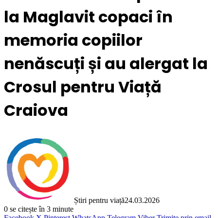
la Maglavit copaci în
memoria copiilor
nenăscuți și au alergat la
Crosul pentru Viață
Craiova
Știri pentru viață
24.03.2026
0
se citește în 3 minute
Facebook
X
Pinterest
WhatsApp
Telegram
Viber
Trimite prin email