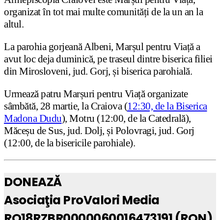
organizat în tot mai multe comunități de la un an la
altul.
La parohia gorjeană Albeni, Marșul pentru Viață a
avut loc deja duminică, pe traseul dintre biserica filiei
din Mirosloveni, jud. Gorj, și biserica parohială.
Urmează patru Marșuri pentru Viață organizate
sâmbătă, 28 martie, la Craiova (
12:30, de la Biserica
Madona Dudu
), Motru (12:00, de la Catedrală),
Măceșu de Sus, jud. Dolj, și Polovragi, jud. Gorj
(12:00, de la bisericile parohiale).
DONEAZĂ
Asociaţia ProValori Media
RO18RZBR0000060016473191 (RON)