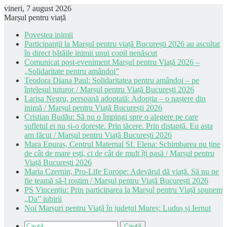
vineri, 7 august 2026
Marșul pentru viață
Povestea inimii
Participanții la Marșul pentru viață București 2026 au ascultat
în direct bătăile inimii unui copil nenăscut
Comunicat post-eveniment Marșul pentru Viață 2026 –
„Solidaritate pentru amândoi”
Teodora Diana Paul: Solidaritatea pentru amândoi – pe
înțelesul tuturor / Marșul pentru Viață București 2026
Larisa Negru, persoană adoptată: Adopția – o naștere din
inimă / Marșul pentru Viață București 2026
Cristian Budău: Să nu o împingi spre o alegere pe care
sufletul ei nu și-o dorește. Prin tăcere. Prin distanță. Eu asta
am făcut / Marșul pentru Viață București 2026
Mara Epuraș, Centrul Maternal Sf. Elena: Schimbarea nu ține
de cât de mare ești, ci de cât de mult îți pasă / Marșul pentru
Viață București 2026
Maria Czernin, Pro-Life Europe: Adevărul dă viață. Să nu ne
fie teamă să-l rostim / Marșul pentru Viață București 2026
PS Vincențiu: Prin participarea la Marșul pentru Viață spunem
„Da” iubirii
Noi Marșuri pentru Viață în județul Mureș: Luduș și Iernut
Caută