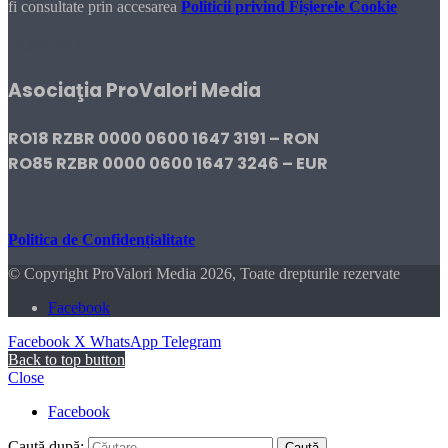
fi consultate prin accesarea
Politicii privind Fișierele Cookie
DONEAZĂ!
Asociaţia ProValori Media
RO18 RZBR 0000 0600 1647 3191 – RON
RO85 RZBR 0000 0600 1647 3246 – EUR
Politica de Confidențialitate
© Copyright ProValori Media 2026, Toate drepturile rezervate
Facebook
Facebook
X
WhatsApp
Telegram
Back to top button
Close
Facebook
Caută după: