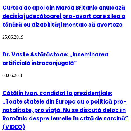
Curtea de apel din Marea Britanie anulează
decizia judecătoarei pro-avort care silea o
tânără cu dizabilități mentale să avorteze
25.06.2019
Dr. Vasile Astărăstoae: „Inseminarea
artificială intraconjugală”
03.06.2018
Cătălin Ivan, candidat la prezidențiale:
„Toate statele din Europa au o politică pro-
natalitate, pro viață. Nu se discută deloc în
România despre femeile în criză de sarcină”
(VIDEO)