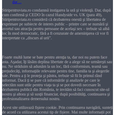
Stiripentruviata.ro condamnă instigarea la ură şi violenţă. Dar, după
cum confirmă şi CEDO în cazul Handyside vs. UK (para 49),
Stiripentruviata.ro consideră că dezbaterea onestă şi libertatea de
exprimare pe subiecte de interes public – printre care se numără şi
avortul sau atracţia pentru persoane de acelaşi sex – trebuie să aibă
loc în mod democratic, fără a fi cenzurate de ameninţarea că vor fi
interpretate ca „discurs al urii”.
Dragă cititorule
Foarte multă lume se bate pentru atenţia ta, dar noi nu putem face
asta. Aşadar, îţi lăsăm deplina libertate de a alege să ne urmăreşti sau
nu. Ne străduim să adunăm la un loc, fără conformism, teamă sau
prejudecăţi, informaţiile relevante pentru tine, familia ta şi alegerile
tale. Pentru a ţi le proteja şi păstra, trebuie să fii în primul rând
informat. Dacă ţi se pare că informările şi analizele pe care le
selectăm sunt utile pentru viaţa ta şi se pot dovedi necesare în
dezbaterea publică din România, te invităm să faci cunoscut site-ul
nostru şi altora şi să susţii financiar, după posibilităţi, continuarea şi
profesionalizarea demersului nostru.
Acest site utilizează fișiere cookie. Prin continuarea navigării, sunteți
de acord cu utilizarea acestui tip de fișiere. Mai multe informații pot