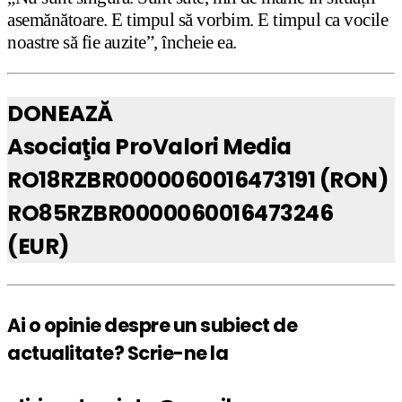
asemănătoare. E timpul să vorbim. E timpul ca vocile
noastre să fie auzite”, încheie ea.
DONEAZĂ
Asociaţia ProValori Media
RO18RZBR0000060016473191 (RON)
RO85RZBR0000060016473246
(EUR)
Ai o opinie despre un subiect de
actualitate? Scrie-ne la