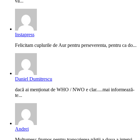
vă...
Instapress
Felicitam cuplurile de Aur pentru perseverenta, pentru ca do...
Daniel Dumitrescu
dacă ai menționat de WHO / NWO e clar.....mai informează-
te...
Andrei
Mulțumesc frumos pentru transcrierea părții a doua a intervi...