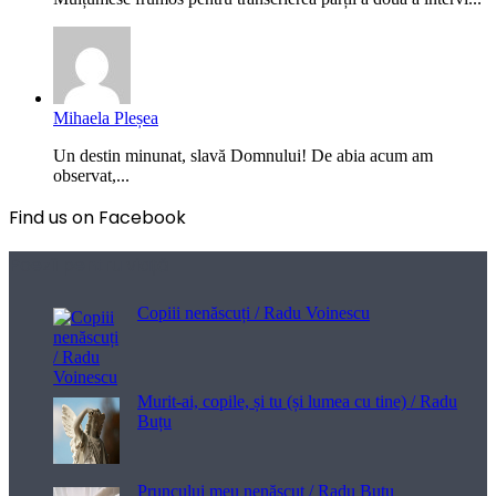
Mihaela Pleșea
Un destin minunat, slavă Domnului! De abia acum am
observat,...
Find us on Facebook
Poezii pentru viață
Copiii nenăscuți / Radu Voinescu
Murit-ai, copile, și tu (și lumea cu tine) / Radu
Buțu
Pruncului meu nenăscut / Radu Buțu