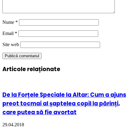
Nume
*
Email
*
Site web
Articole relaționate
De la Forțele Speciale la Altar: Cum a ajuns
preot tocmai al șaptelea copil la părinți,
care putea să fie avortat
29.04.2018