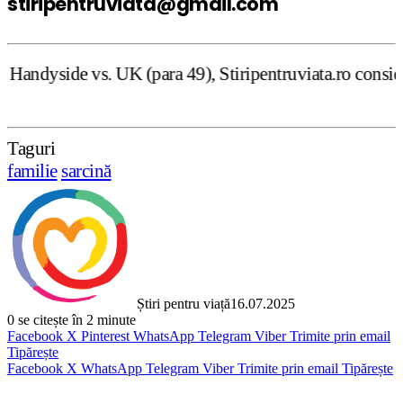
stiripentruviata@gmail.com
 (para 49), Stiripentruviata.ro consideră că dezbaterea o
Taguri
familie
sarcină
Știri pentru viață
16.07.2025
0
se citește în 2 minute
Facebook
X
Pinterest
WhatsApp
Telegram
Viber
Trimite prin email
Tipărește
Facebook
X
WhatsApp
Telegram
Viber
Trimite prin email
Tipărește