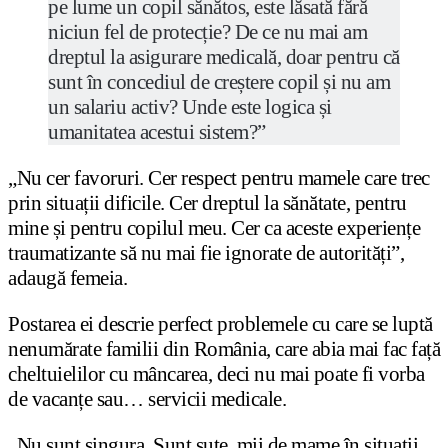
pe lume un copil sănătos, este lăsată fără
niciun fel de protecție? De ce nu mai am
dreptul la asigurare medicală, doar pentru că
sunt în concediul de creștere copil și nu am
un salariu activ? Unde este logica și
umanitatea acestui sistem?”
„Nu cer favoruri. Cer respect pentru mamele care trec
prin situații dificile. Cer dreptul la sănătate, pentru
mine și pentru copilul meu. Cer ca aceste experiențe
traumatizante să nu mai fie ignorate de autorități”,
adaugă femeia.
Postarea ei descrie perfect problemele cu care se luptă
nenumărate familii din România, care abia mai fac față
cheltuielilor cu mâncarea, deci nu mai poate fi vorba
de vacanțe sau… servicii medicale.
„Nu sunt singura. Sunt sute, mii de mame în situații