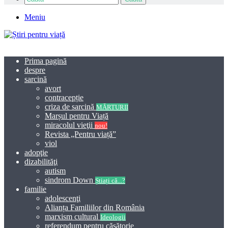
Meniu
Prima pagină
despre
sarcină
avort
contracepție
criza de sarcină
MĂRTURII
Marșul pentru Viață
miracolul vieţii
nou!
Revista „Pentru viață”
viol
adopţie
dizabilităţi
autism
sindrom Down
Știați că...?
familie
adolescenţi
Alianța Familiilor din România
marxism cultural
Ideologii
referendum pentru căsătorie