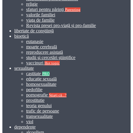
religie
sfaturi pentru părinţi
Parenting
valorile familiei
viaţa de familie
Revista presei pro-viață și pro-familie
libertate de conștiință
bioetică
eutanasie
moarte cerebrală
reproducere asistată
studii şi cercetări ştiinţifice
vaccinuri
Hot topic
sexualitate
castitate
PRO
educaţie sexuală
homosexualitate
pedofilie
pornografie
Știați că...?
prostitutie
teoria genului
trafic de persoane
transexualitate
viol
dependenţe
alcoolism