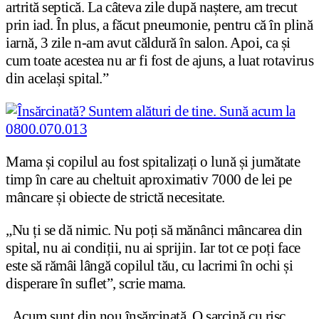
artrită septică. La câteva zile după naștere, am trecut
prin iad. În plus, a făcut pneumonie, pentru că în plină
iarnă, 3 zile n-am avut căldură în salon. Apoi, ca și
cum toate acestea nu ar fi fost de ajuns, a luat rotavirus
din același spital.”
Mama și copilul au fost spitalizați o lună și jumătate
timp în care au cheltuit aproximativ 7000 de lei pe
mâncare și obiecte de strictă necesitate.
„Nu ți se dă nimic. Nu poți să mănânci mâncarea din
spital, nu ai condiții, nu ai sprijin. Iar tot ce poți face
este să rămâi lângă copilul tău, cu lacrimi în ochi și
disperare în suflet”, scrie mama.
„Acum sunt din nou însărcinată. O sarcină cu risc