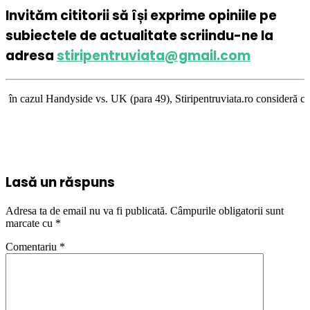
Invităm cititorii să își exprime opiniile pe
subiectele de actualitate scriindu-ne la
adresa
stiripentruviata@gmail.com
de vs. UK (para 49), Stiripentruviata.ro consideră că dezbaterea onestă 
Lasă un răspuns
Adresa ta de email nu va fi publicată.
Câmpurile obligatorii sunt
marcate cu
*
Comentariu
*