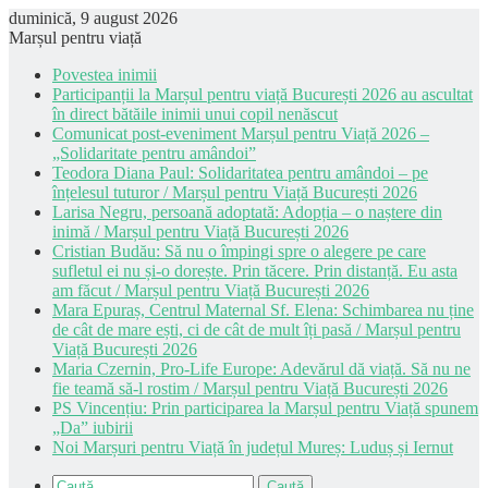
duminică, 9 august 2026
Marșul pentru viață
Povestea inimii
Participanții la Marșul pentru viață București 2026 au ascultat
în direct bătăile inimii unui copil nenăscut
Comunicat post-eveniment Marșul pentru Viață 2026 –
„Solidaritate pentru amândoi”
Teodora Diana Paul: Solidaritatea pentru amândoi – pe
înțelesul tuturor / Marșul pentru Viață București 2026
Larisa Negru, persoană adoptată: Adopția – o naștere din
inimă / Marșul pentru Viață București 2026
Cristian Budău: Să nu o împingi spre o alegere pe care
sufletul ei nu și-o dorește. Prin tăcere. Prin distanță. Eu asta
am făcut / Marșul pentru Viață București 2026
Mara Epuraș, Centrul Maternal Sf. Elena: Schimbarea nu ține
de cât de mare ești, ci de cât de mult îți pasă / Marșul pentru
Viață București 2026
Maria Czernin, Pro-Life Europe: Adevărul dă viață. Să nu ne
fie teamă să-l rostim / Marșul pentru Viață București 2026
PS Vincențiu: Prin participarea la Marșul pentru Viață spunem
„Da” iubirii
Noi Marșuri pentru Viață în județul Mureș: Luduș și Iernut
Caută