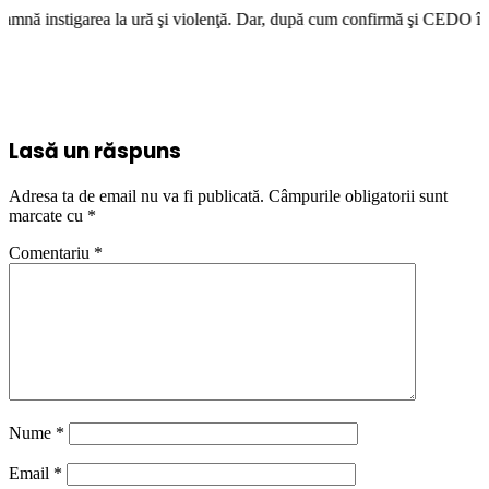
a ură şi violenţă. Dar, după cum confirmă şi CEDO în cazul Handyside vs
Lasă un răspuns
Adresa ta de email nu va fi publicată.
Câmpurile obligatorii sunt
marcate cu
*
Comentariu
*
Nume
*
Email
*