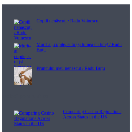
Poezii pentru viață
Copiii nenăscuți / Radu Voinescu
Murit-ai, copile, și tu (și lumea cu tine) / Radu
Buțu
Pruncului meu nenăscut / Radu Buțu
Melodii pentru viață
Comparing Casino Regulations
Across States in the US