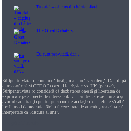
Tutorial – cățeluș din hârtie pliată
The Great Debaters
Eu sunt pro-viață, dar…
Stiripentruviata.ro condamnă instigarea la ură şi violenţă. Dar, după
cum confirmă şi CEDO în cazul Handyside vs. UK (para 49),
Stiripentruviata.ro consideră că dezbaterea onestă şi libertatea de
exprimare pe subiecte de interes public – printre care se numără şi
avortul sau atracţia pentru persoane de acelaşi sex – trebuie să aibă
loc în mod democratic, fără a fi cenzurate de ameninţarea că vor fi
interpretate ca „discurs al urii”.
Dragă cititorule