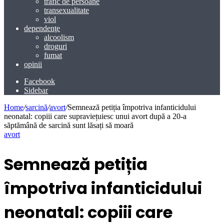
trafic de persoane
transexualitate
viol
dependenţe
alcoolism
droguri
fumat
opinii
Facebook
Sidebar
Home
/
sarcină
/
avort
/
Semnează petiția împotriva infanticidului
neonatal: copiii care supraviețuiesc unui avort după a 20-a
săptămână de sarcină sunt lăsați să moară
avort
Semnează petiția
împotriva infanticidului
neonatal: copiii care