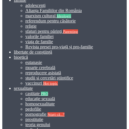
familie
adolescenţi
Alianța Familiilor din România
marxism cultural
Ideologii
referendum pentru căsătorie
religie
sfaturi pentru părinţi
Parenting
valorile familiei
viaţa de familie
Revista presei pro-viață și pro-familie
libertate de conștiință
bioetică
eutanasie
moarte cerebrală
reproducere asistată
studii şi cercetări ştiinţifice
vaccinuri
Hot topic
sexualitate
castitate
PRO
educaţie sexuală
homosexualitate
pedofilie
pornografie
Știați că...?
prostitutie
teoria genului