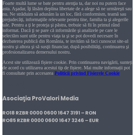
Foarte multă lume se bate pentru atenţia ta, dar noi nu putem face
asta. Aşadar, îţi lăsăm deplina libertate de a alege să ne urmăreşti sau
nu. Ne străduim să adunăm la un loc, fără conformism, teamă sau
prejudecăţi, informaţiile relevante pentru tine, familia ta şi alegerile
tale. Pentru a ţi le proteja şi păstra, trebuie să fii în primul rând
informat. Dacă ţi se pare că informările şi analizele pe care le
selectăm sunt utile pentru viaţa ta şi se pot dovedi necesare în
dezbaterea publică din România, te invităm să faci cunoscut site-ul
nostru şi altora şi să susţii financiar, după posibilităţi, continuarea şi
profesionalizarea demersului nostru.
Acest site utilizează fișiere cookie. Prin continuarea navigării, sunteți
de acord cu utilizarea acestui tip de fișiere. Mai multe informații pot
fi consultate prin accesarea
Politicii privind Fișierele Cookie
DONEAZĂ!
Asociaţia ProValori Media
RO18 RZBR 0000 0600 1647 3191 – RON
RO85 RZBR 0000 0600 1647 3246 – EUR