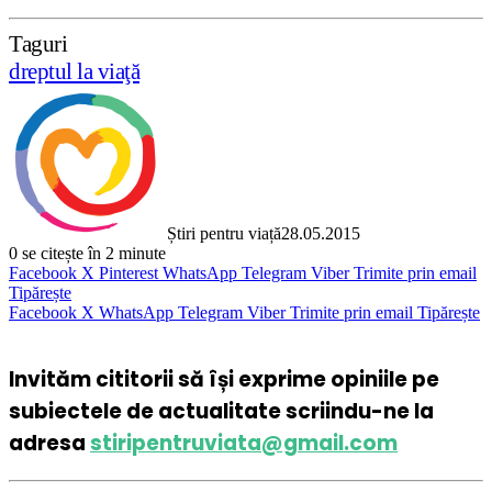
Taguri
dreptul la viaţă
Știri pentru viață
28.05.2015
0
se citește în 2 minute
Facebook
X
Pinterest
WhatsApp
Telegram
Viber
Trimite prin email
Tipărește
Facebook
X
WhatsApp
Telegram
Viber
Trimite prin email
Tipărește
Invităm cititorii să își exprime opiniile pe
subiectele de actualitate scriindu-ne la
adresa
stiripentruviata@gmail.com