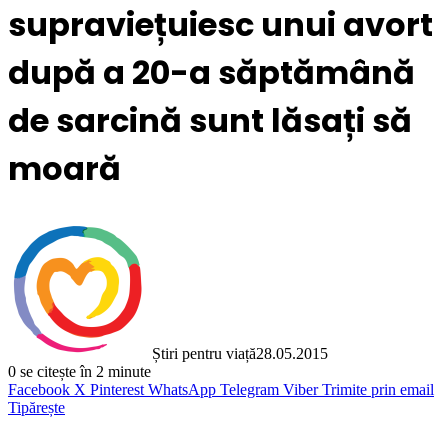
supraviețuiesc unui avort
după a 20-a săptămână
de sarcină sunt lăsați să
moară
Știri pentru viață
28.05.2015
0
se citește în 2 minute
Facebook
X
Pinterest
WhatsApp
Telegram
Viber
Trimite prin email
Tipărește