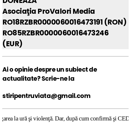
DONEAZĂ
Asociaţia ProValori Media
RO18RZBR0000060016473191 (RON)
RO85RZBR0000060016473246
(EUR)
Ai o opinie despre un subiect de
actualitate? Scrie-ne la
stiripentruviata@gmail.com
olenţă. Dar, după cum confirmă şi CEDO în cazul Handyside