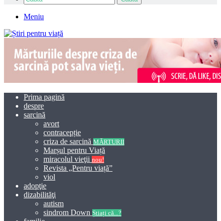
Meniu
Prima pagină
despre
sarcină
avort
contracepție
criza de sarcină
MĂRTURII
Marșul pentru Viață
miracolul vieţii
nou!
Revista „Pentru viață”
viol
adopţie
dizabilităţi
autism
sindrom Down
Știați că...?