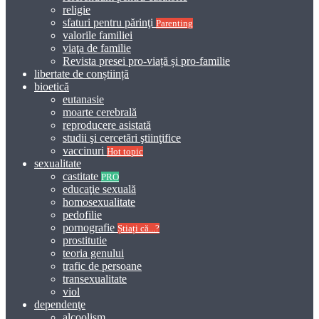
religie
sfaturi pentru părinţi
Parenting
valorile familiei
viaţa de familie
Revista presei pro-viață și pro-familie
libertate de conștiință
bioetică
eutanasie
moarte cerebrală
reproducere asistată
studii şi cercetări ştiinţifice
vaccinuri
Hot topic
sexualitate
castitate
PRO
educaţie sexuală
homosexualitate
pedofilie
pornografie
Știați că...?
prostitutie
teoria genului
trafic de persoane
transexualitate
viol
dependenţe
alcoolism