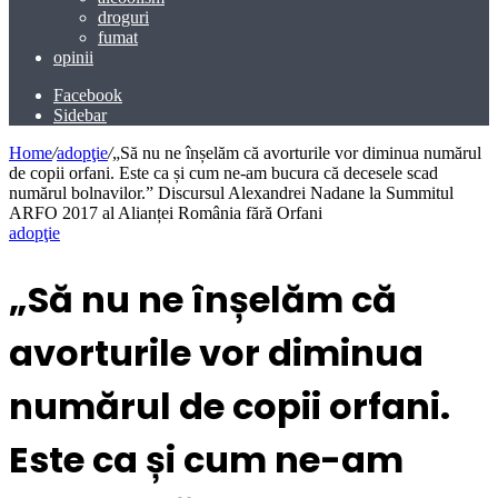
droguri
fumat
opinii
Facebook
Sidebar
Home
/
adopţie
/
„Să nu ne înșelăm că avorturile vor diminua numărul
de copii orfani. Este ca și cum ne-am bucura că decesele scad
numărul bolnavilor.” Discursul Alexandrei Nadane la Summitul
ARFO 2017 al Alianței România fără Orfani
adopţie
„Să nu ne înșelăm că
avorturile vor diminua
numărul de copii orfani.
Este ca și cum ne-am