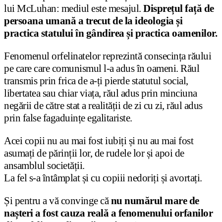
lui McLuhan: mediul este mesajul.
Disprețul față de
persoana umană a trecut de la ideologia și
practica statului în gândirea și practica oamenilor.
Fenomenul orfelinatelor reprezintă consecința răului
pe care care comunismul l-a adus în oameni. Răul
transmis prin frica de a-ți pierde statutul social,
libertatea sau chiar viața, răul adus prin minciuna
negării de către stat a realității de zi cu zi, răul adus
prin false fagaduințe egalitariste.
Acei copii nu au mai fost iubiți și nu au mai fost
asumați de părinții lor, de rudele lor și apoi de
ansamblul societății.
La fel s-a întâmplat și cu copiii nedoriți și avortați.
Și pentru a vă convinge că
nu numărul mare de
nașteri a fost cauza reală a fenomenului orfanilor