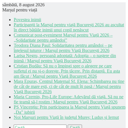
sâmbătă, 8 august 2026
Marșul pentru viață
Povestea inimii
Participanții la Marșul pentru viață București 2026 au ascultat
în direct bătăile inimii unui copil nenăscut
Comunicat post-eveniment Marșul pentru Viață 2026 –
„Solidaritate pentru amândoi”
Teodora Diana Paul: Solidaritatea pentru amândoi – pe
înțelesul tuturor / Marșul pentru Viață București 2026
Larisa Negru, persoană adoptată: Adopția – o naștere din
inimă / Marșul pentru Viață București 2026
Cristian Budău: Să nu o împingi spre o alegere pe care
sufletul ei nu și-o dorește. Prin tăcere. Prin distanță. Eu asta
am făcut / Marșul pentru Viață București 2026
Mara Epuraș, Centrul Maternal Sf. Elena: Schimbarea nu ține
de cât de mare ești, ci de cât de mult îți pasă / Marșul pentru
Viață București 2026
Maria Czernin, Pro-Life Europe: Adevărul dă viață. Să nu ne
fie teamă să-l rostim / Marșul pentru Viață București 2026
PS Vincențiu: Prin participarea la Marșul pentru Viață spunem
„Da” iubirii
Noi Marșuri pentru Viață în județul Mureș: Luduș și Iernut
Caută