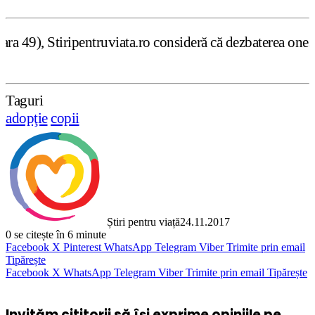
iata.ro consideră că dezbaterea onestă şi libertatea de e
Taguri
adopţie
copii
Știri pentru viață
24.11.2017
0
se citește în 6 minute
Facebook
X
Pinterest
WhatsApp
Telegram
Viber
Trimite prin email
Tipărește
Facebook
X
WhatsApp
Telegram
Viber
Trimite prin email
Tipărește
Invităm cititorii să își exprime opiniile pe