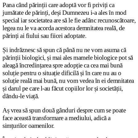
Pana când părinții care adoptă vor fi priviți ca
jumătate de părinți, deși Dumnezeu i-a ales în mod
special iar societatea are să le fie adânc recunoscătoare,
legea nu le va acorda acestora demnitatea reală, de
părinți ai fiului sau fiicei adoptate.
Și indrăznesc să spun că până nu ne vom asuma că
părinții biologici, și mai ales mamele biologice pot să
aleagă încredințarea spre adopție ca cea mai bună
soluție pentru o situație dificilă și în care nu au o
soluție reală mai bună, nu vom vedea în ei demnitatea
și darul pe care l-au făcut copiilor lor și societății,
dându-le viață.
Aș vrea să spun două gânduri despre cum se poate
face această transformare a mediului, adică a
simțurilor oamenilor.