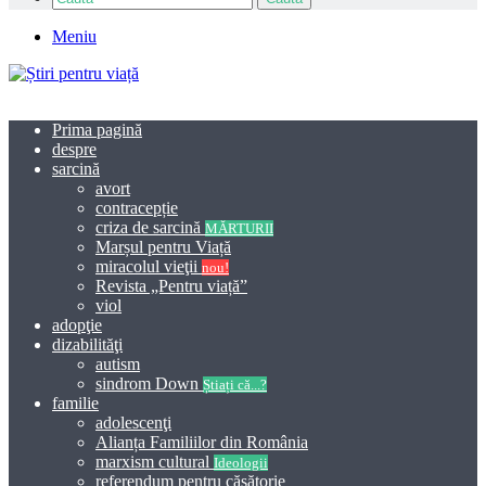
Meniu
Prima pagină
despre
sarcină
avort
contracepție
criza de sarcină
MĂRTURII
Marșul pentru Viață
miracolul vieţii
nou!
Revista „Pentru viață”
viol
adopţie
dizabilităţi
autism
sindrom Down
Știați că...?
familie
adolescenţi
Alianța Familiilor din România
marxism cultural
Ideologii
referendum pentru căsătorie