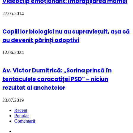
Videoclip emoționant: Îmbrățișarea mamei
27.05.2014
Copiii lor biologici nu au supraviețuit, așa că
au devenit părinți adoptivi
12.06.2024
Av. Victor Dumitrică: „Sorina prinsă în
tentaculele caracatiței PSD” – niciun
rezultat al anchetelor
23.07.2019
Recent
Popular
Comentarii