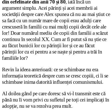
din orfelinate din anii 70 și 80
, iată încă un
argument simplu. Acei părinți și acei membrii ai
societății despre care Alex spunea că nu au mai știut ce
sa facă cu un număr mare de copii erau adulți care
crescuseră în familii cu mai mulți copii decât cele ale
lor! Doar numărul mediu de copii din familii a scăzut
continuu în secolul XX. Cum ar fi putut să nu știe ce
au făcut bunicii lor cu părinții lor și ce au făcut
părinții lor cu ei pentru a se naște și pentru a trăi în
familiile lor?
Revin la ideea anterioară: ce se schimbase nu era
informația teoretică despre cum se cresc copiii, ci li se
schimbase inima datorită influenței comunismului.
Al doilea gând pe care doresc să vi-l transmit este că
până nu îi vom privi cu sufletul pe toți cei implicați în
adopție, nu se va rezolva prea mult.