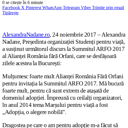
0
se citește în 6 minute
Facebook
X
Pinterest
WhatsApp
Telegram
Viber
Trimite prin email
Tipărește
AlexandraNadane.ro
, 24 noiembrie 2017 – Alexandra
Nadane, Președinta organizației Studenți pentru viață,
a susținut următorul discurs la Summitul ARFO 2017
al Alianței România fără Orfani, care se desfășoară
zilele acestea la București:
Mulțumesc foarte mult Alianței România Fără Orfani
pentru invitația la Summitul ARFO 2017. Mă bucură
foarte mult, pentru că sunt extrem de atașată de
domeniul adopției. Împreună cu ceilalți organizatori,
în anul 2014 tema Marșului pentru viață a fost
„Adopția, o alegere nobilă”.
Dragostea pe care o am pentru adopție m-a făcut să