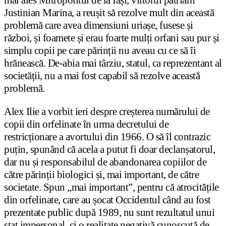
mai ales Mitropolitul de la Iași, viitorul patriarh
Justinian Marina, a reușit să rezolve mult din această
problemă care avea dimensiuni uriașe, fusese și
război, și foamete și erau foarte mulți orfani sau pur și
simplu copii pe care părinții nu aveau cu ce să îi
hrănească. De-abia mai târziu, statul, ca reprezentant al
societății, nu a mai fost capabil să rezolve această
problemă.
Alex Ilie a vorbit ieri despre creșterea numărului de
copii din orfelinate în urma decretului de
restricționare a avortului din 1966. O să îl contrazic
puțin, spunând că acela a putut fi doar declanșatorul,
dar nu și responsabilul de abandonarea copiilor de
către părinții biologici și, mai important, de către
societate. Spun „mai important”, pentru că atrocitățile
din orfelinate, care au șocat Occidentul când au fost
prezentate public după 1989, nu sunt rezultatul unui
stat impersonal, ci o realitate negativă cunoscută de