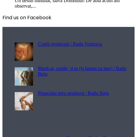
Un destin minunat, slavă Domnului! De abia acum am
observat,...
Find us on Facebook
Poezii pentru viață
Copiii nenăscuți / Radu Voinescu
Murit-ai, copile, și tu (și lumea cu tine) / Radu
Buțu
Pruncului meu nenăscut / Radu Buțu
Melodii pentru viață