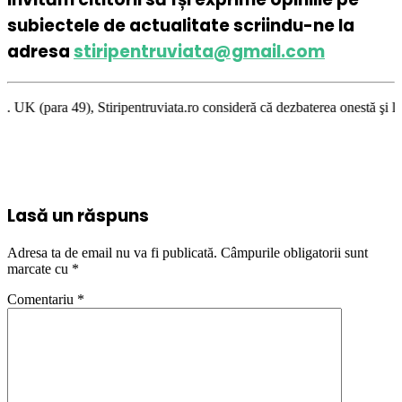
subiectele de actualitate scriindu-ne la
adresa
stiripentruviata@gmail.com
ipentruviata.ro consideră că dezbaterea onestă şi libertatea de exprimar
Lasă un răspuns
Adresa ta de email nu va fi publicată.
Câmpurile obligatorii sunt
marcate cu
*
Comentariu
*