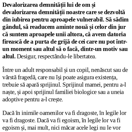
Devalorizarea demnității lui de om și
devalorizarea demnității noastre care se dezvoltă
din iubirea pentru aproapele vulnerabil. Să sădim
gândul, să readucem aminte nouă și celor din jur
că suntem aproapele unii altora, că avem datoria
firească de a purta de grijă de cei care nu pot într-
un moment sau altul să o facă, dintr-un motiv sau
altul.
Desigur, respectându-le libertatea.
Între un adult responsabil și un copil, nenăscut sau de
vârstă fragedă, care nu își poate asigura existența,
trebuie să apară sprijinul. Sprijinul mamei, pentru a-l
naște, și apoi sprijinul familiei biologice sau a uneia
adoptive pentru a-l crește.
Dacă în inimile oamenilor va fi dragoste, în legile lor
va fi dragoste. Dacă va fi egoism, în legile lor va fi
egoism și, mai mult, nici măcar acele legi nu le vor