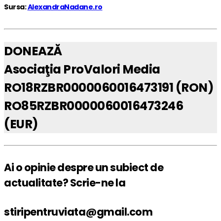
Sursa:
AlexandraNadane.ro
DONEAZĂ
Asociaţia ProValori Media
RO18RZBR0000060016473191 (RON)
RO85RZBR0000060016473246
(EUR)
Ai o opinie despre un subiect de
actualitate? Scrie-ne la
stiripentruviata@gmail.com