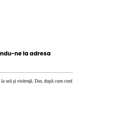
iindu-ne la
adresa
nţă. Dar, după cum confirmă şi CEDO în cazul Handyside vs. UK (para 49),