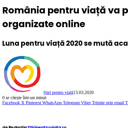
România pentru viață va p
organizate online
Luna pentru viață 2020 se mută acas
Știri pentru viață
13.03.2020
0
se citește într-un minut
Facebook
X
Pinterest
WhatsApp
Telegram
Viber
Trimite prin email
T
de Redacția
Stiripentruviata.ro