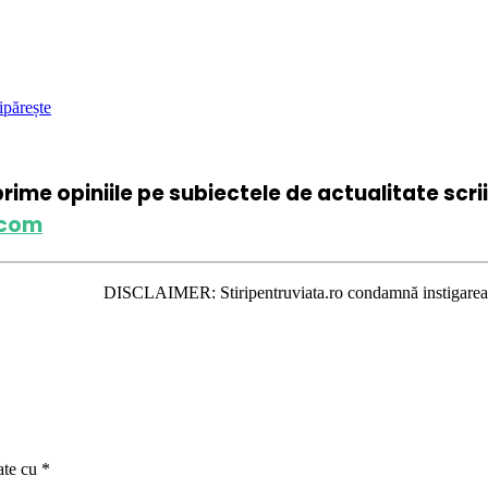
ipărește
xprime opiniile pe subiectele de actualitate scr
.com
DISCLAIMER: Stiripentruviata.ro condamnă instigarea la ură şi viole
ate cu
*