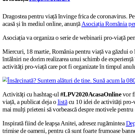
Dragostea pentru viață învinge frica de coronavirus. Pe
acasă și în mediul online, anunță
Asociația România pen
Asociația va organiza o serie de webinarii pro-viață pentr
Miercuri, 18 martie, România pentru viață va găzdui o în
întâlniri ne dorim realizarea unui schimb de experiență î
activități pro-viață care pot fi organizate în timpul anul
Activități cu hashtag-ul
#LPV2020AcasaOnline
vor fi
viață, a publicat deja o
listă
cu 10 idei de activități pro
mai mulți prieteni să vorbească despre motivele pentru c
Inspirată fiind de leapșa Anitei, adresez rugămintea
Dep
trimise de oameni, pentru că sunt foarte frumoase bann