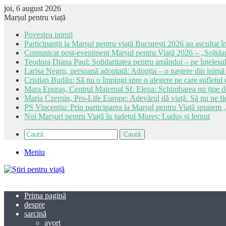
joi, 6 august 2026
Marșul pentru viață
Povestea inimii
Participanții la Marșul pentru viață București 2026 au ascultat în
Comunicat post-eveniment Marșul pentru Viață 2026 – „Solidar
Teodora Diana Paul: Solidaritatea pentru amândoi – pe înțelesul
Larisa Negru, persoană adoptată: Adopția – o naștere din inimă
Cristian Budău: Să nu o împingi spre o alegere pe care sufletul e
Mara Epuraș, Centrul Maternal Sf. Elena: Schimbarea nu ține de 
Maria Czernin, Pro-Life Europe: Adevărul dă viață. Să nu ne fi
PS Vincențiu: Prin participarea la Marșul pentru Viață spunem „
Noi Marșuri pentru Viață în județul Mureș: Luduș și Iernut
Caută
Meniu
Prima pagină
despre
sarcină
avort