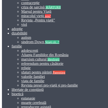
contracepție
criza de sarcină
MĂRTURII
Marșul pentru Viață
miracolul vieţii
nou!
Revista „Pentru viață”
viol
adopţie
dizabilităţi
autism
sindrom Down
Știați că...?
familie
adolescenţi
Alianța Familiilor din România
marxism cultural
Ideologii
referendum pentru căsătorie
religie
sfaturi pentru părinţi
Parenting
valorile familiei
viaţa de familie
Revista presei pro-viață și pro-familie
libertate de conștiință
bioetică
eutanasie
moarte cerebrală
reproducere asistată