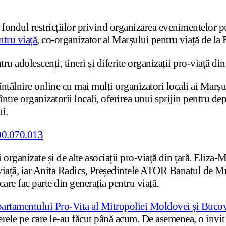
 fondul restricțiilor privind organizarea evenimentelor p
tru viață
, co-organizator al Marșului pentru viață de la 
u adolescenți, tineri și diferite organizații pro-viață din 
tâlnire online cu mai mulți organizatori locali ai Marșul
ntre organizatorii locali, oferirea unui sprijin pentru depă
ui.
 organizate și de alte asociații pro-viață din țară. Eliza
-viață, iar Anita Radics, Președintele ATOR Banatul de M
are fac parte din generația pentru viață.
artamentului Pro-Vita al Mitropoliei Moldovei și Buco
erele pe care le-au făcut până acum. De asemenea, o invi