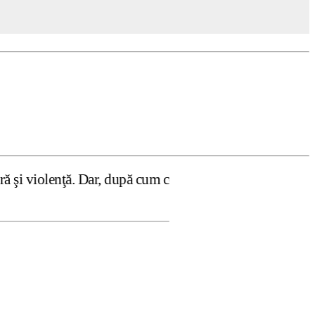
Dar, după cum confirmă şi CEDO în cazul Handyside vs. UK 