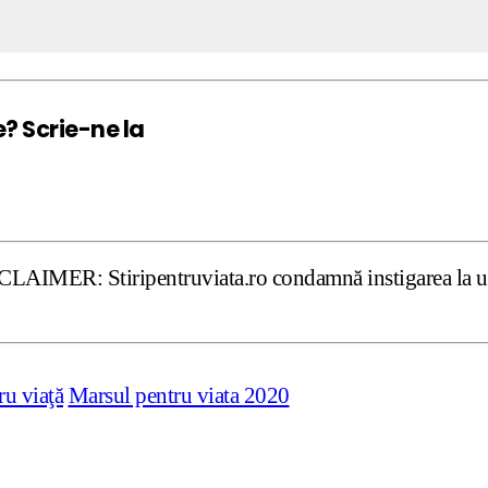
e? Scrie-ne la
ripentruviata.ro condamnă instigarea la ură şi violenţă. 
ru viaţă
Marsul pentru viata 2020