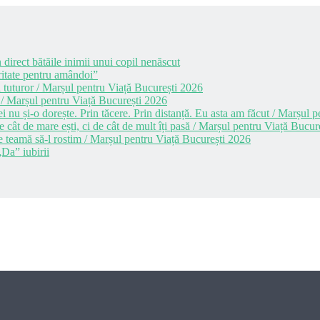
 direct bătăile inimii unui copil nenăscut
itate pentru amândoi”
 tuturor / Marșul pentru Viață București 2026
 / Marșul pentru Viață București 2026
i nu și-o dorește. Prin tăcere. Prin distanță. Eu asta am făcut / Marșul
cât de mare ești, ci de cât de mult îți pasă / Marșul pentru Viață Bucur
e teamă să-l rostim / Marșul pentru Viață București 2026
Da” iubirii