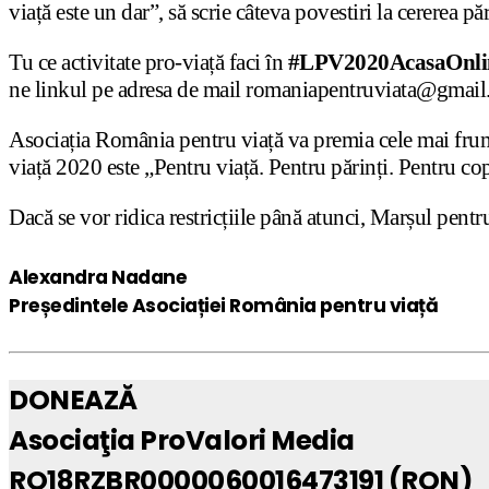
viață este un dar”, să scrie câteva povestiri la cererea păr
Tu ce activitate pro-viață faci în
#LPV2020AcasaOnli
ne linkul pe adresa de mail romaniapentruviata@gmail
Asociația România pentru viață va premia cele mai frum
viață 2020 este „Pentru viață. Pentru părinți. Pentru cop
Dacă se vor ridica restricțiile până atunci, Marșul pent
Alexandra Nadane
Președintele Asociației România pentru viață
DONEAZĂ
Asociaţia ProValori Media
RO18RZBR0000060016473191 (RON)