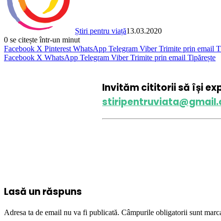
Știri pentru viață
13.03.2020
0
se citește într-un minut
Facebook
X
Pinterest
WhatsApp
Telegram
Viber
Trimite prin email
T
Facebook
X
WhatsApp
Telegram
Viber
Trimite prin email
Tipărește
Invităm cititorii să își e
stiripentruviata@gmail
Lasă un răspuns
Adresa ta de email nu va fi publicată.
Câmpurile obligatorii sunt marc