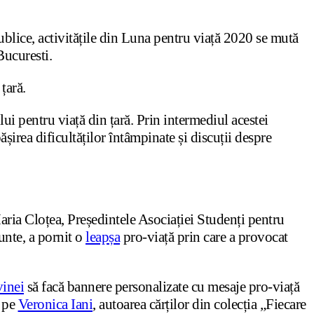
ublice, activitățile din Luna pentru viață 2020 se mută
Bucuresti.
țară.
ui pentru viață din țară. Prin intermediul acestei
șirea dificultăților întâmpinate și discuții despre
-Maria Cloțea, Președintele Asociației Studenți pentru
unte, a pornit o
leapșa
pro-viață prin care a provocat
vinei
să facă bannere personalizate cu mesaje pro-viață
t pe
Veronica Iani
, autoarea cărților din colecția „Fiecare