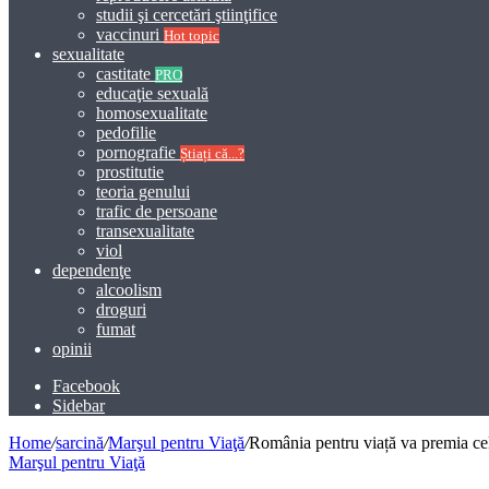
studii şi cercetări ştiinţifice
vaccinuri
Hot topic
sexualitate
castitate
PRO
educaţie sexuală
homosexualitate
pedofilie
pornografie
Știați că...?
prostitutie
teoria genului
trafic de persoane
transexualitate
viol
dependenţe
alcoolism
droguri
fumat
opinii
Facebook
Sidebar
Home
/
sarcină
/
Marşul pentru Viaţă
/
România pentru viață va premia cel
Marşul pentru Viaţă