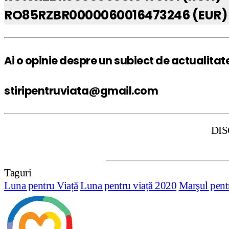
RO85RZBR0000060016473246 (EUR)
Ai o opinie despre un subiect de actualitat
stiripentruviata@gmail.com
DISCLAIMER: Sti
Taguri
Luna pentru Viață
Luna pentru viață 2020
Marşul pent