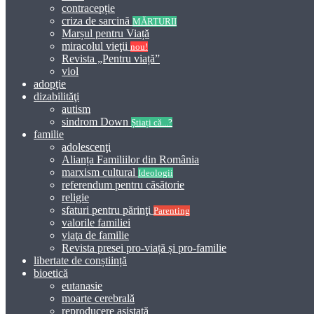
contracepție
criza de sarcină
MĂRTURII
Marșul pentru Viață
miracolul vieţii
nou!
Revista „Pentru viață”
viol
adopţie
dizabilităţi
autism
sindrom Down
Știați că...?
familie
adolescenţi
Alianța Familiilor din România
marxism cultural
Ideologii
referendum pentru căsătorie
religie
sfaturi pentru părinţi
Parenting
valorile familiei
viaţa de familie
Revista presei pro-viață și pro-familie
libertate de conștiință
bioetică
eutanasie
moarte cerebrală
reproducere asistată