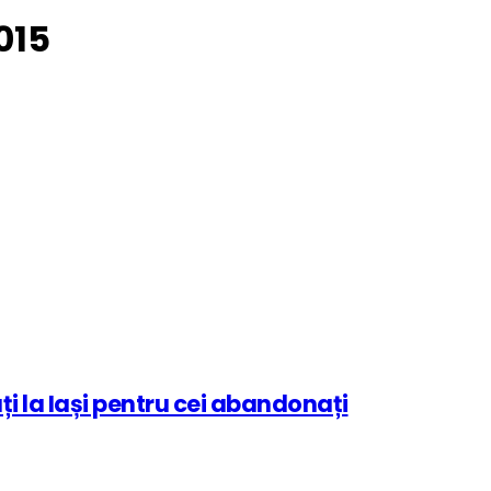
015
ți la Iași pentru cei abandonați