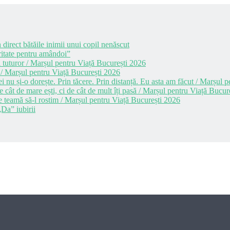
 direct bătăile inimii unui copil nenăscut
itate pentru amândoi”
 tuturor / Marșul pentru Viață București 2026
 / Marșul pentru Viață București 2026
i nu și-o dorește. Prin tăcere. Prin distanță. Eu asta am făcut / Marșul
cât de mare ești, ci de cât de mult îți pasă / Marșul pentru Viață Bucur
e teamă să-l rostim / Marșul pentru Viață București 2026
Da” iubirii