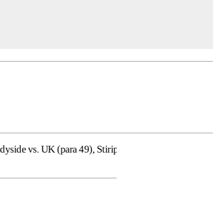
 49), Stiripentruviata.ro consideră că dezbaterea onestă 