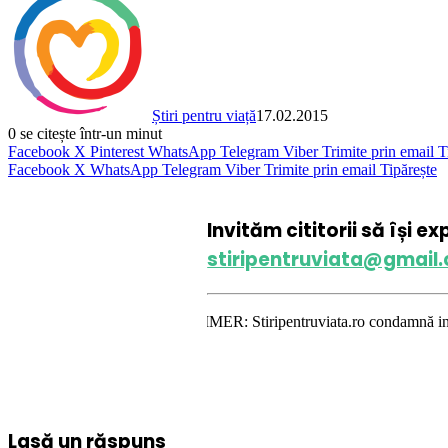
Știri pentru viață
17.02.2015
0
se citește într-un minut
Facebook
X
Pinterest
WhatsApp
Telegram
Viber
Trimite prin email
T
Facebook
X
WhatsApp
Telegram
Viber
Trimite prin email
Tipărește
Invităm cititorii să își e
stiripentruviata@gmail
DISCLAIMER: Stiripentruviata.ro condamnă instigarea la ură 
Lasă un răspuns