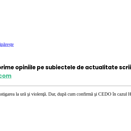
ipărește
xprime opiniile pe subiectele de actualitate scr
.com
şi violenţă. Dar, după cum confirmă şi CEDO în cazul Handyside vs. UK (p