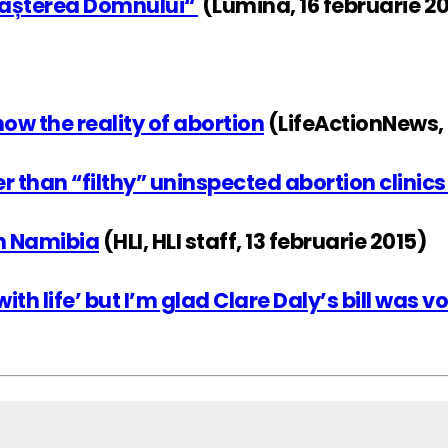
„Nașterea Domnului“
(Lumina, 16 februarie 2
now the reality of abortion
(LifeActionNews, 
r than “filthy” uninspected abortion clinic
in Namibia
(HLI, HLI staff, 13 februarie 2015)
th life’ but I’m glad Clare Daly’s bill was 