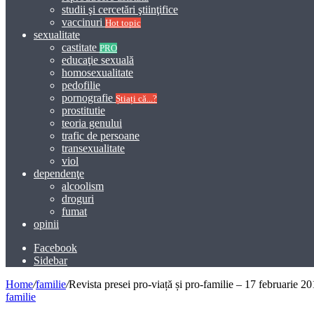
studii şi cercetări ştiinţifice
vaccinuri
Hot topic
sexualitate
castitate
PRO
educaţie sexuală
homosexualitate
pedofilie
pornografie
Știați că...?
prostitutie
teoria genului
trafic de persoane
transexualitate
viol
dependenţe
alcoolism
droguri
fumat
opinii
Facebook
Sidebar
Home
/
familie
/
Revista presei pro-viață și pro-familie – 17 februarie 2
familie