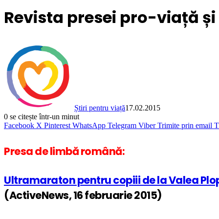
Revista presei pro-viață și
Știri pentru viață
17.02.2015
0
se citește într-un minut
Facebook
X
Pinterest
WhatsApp
Telegram
Viber
Trimite prin email
T
Presa de limbă română:
Ultramaraton pentru copiii de la Valea Plop
(ActiveNews, 16 februarie 2015)