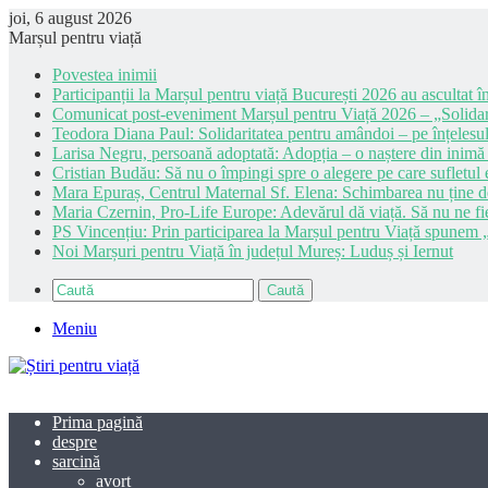
joi, 6 august 2026
Marșul pentru viață
Povestea inimii
Participanții la Marșul pentru viață București 2026 au ascultat în
Comunicat post-eveniment Marșul pentru Viață 2026 – „Solidar
Teodora Diana Paul: Solidaritatea pentru amândoi – pe înțelesul
Larisa Negru, persoană adoptată: Adopția – o naștere din inimă
Cristian Budău: Să nu o împingi spre o alegere pe care sufletul e
Mara Epuraș, Centrul Maternal Sf. Elena: Schimbarea nu ține de 
Maria Czernin, Pro-Life Europe: Adevărul dă viață. Să nu ne fi
PS Vincențiu: Prin participarea la Marșul pentru Viață spunem „
Noi Marșuri pentru Viață în județul Mureș: Luduș și Iernut
Caută
Meniu
Prima pagină
despre
sarcină
avort