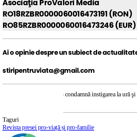
Asociaţia ProValori Media
RO18RZBR0000060016473191 (RON)
RO85RZBR0000060016473246 (EUR)
Ai o opinie despre un subiect de actualitat
stiripentruviata@gmail.com
ntruviata.ro condamnă instigarea la ură şi violenţă. Dar,
Taguri
Revista presei pro-viață și pro-familie