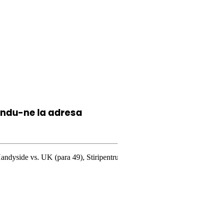
iindu-ne la
adresa
ara 49), Stiripentruviata.ro consideră că dezbaterea onestă şi libertate