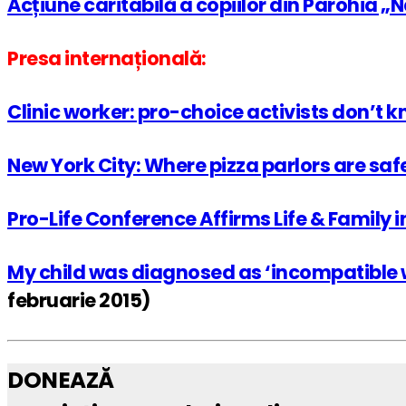
Acțiune caritabilă a copiilor din Parohia 
Presa internațională:
Clinic worker: pro-choice activists don’t k
New York City: Where pizza parlors are safe
Pro-Life Conference Affirms Life & Family 
My child was diagnosed as ‘incompatible wi
februarie 2015)
DONEAZĂ