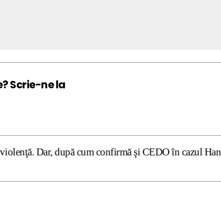
e? Scrie-ne la
 după cum confirmă şi CEDO în cazul Handyside vs. UK (para