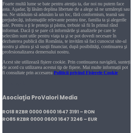
Foarte multă lume se bate pentru atenţia ta, dar noi nu putem face
asta. Aşadar, îţi lăsăm deplina libertate de a alege să ne urmăreşti sau
nu. Ne străduim să adunăm la un loc, fără conformism, teamă sau
prejudecăţi, informaţiile relevante pentru tine, familia ta şi alegerile
tale. Pentru a ţi le proteja şi păstra, trebuie să fii în primul rând
informat. Dacă ţi se pare că informările şi analizele pe care le
selectăm sunt utile pentru viaţa ta şi se pot dovedi necesare în
dezbaterea publică din România, te invităm să faci cunoscut site-ul
nostru şi altora şi să susţii financiar, după posibilităţi, continuarea şi
profesionalizarea demersului nostru.
Acest site utilizează fișiere cookie. Prin continuarea navigării, sunteți
de acord cu utilizarea acestui tip de fișiere. Mai multe informații pot
fi consultate prin accesarea
Politicii privind Fișierele Cookie
DONEAZĂ!
Asociaţia ProValori Media
RO18 RZBR 0000 0600 1647 3191 – RON
RO85 RZBR 0000 0600 1647 3246 – EUR