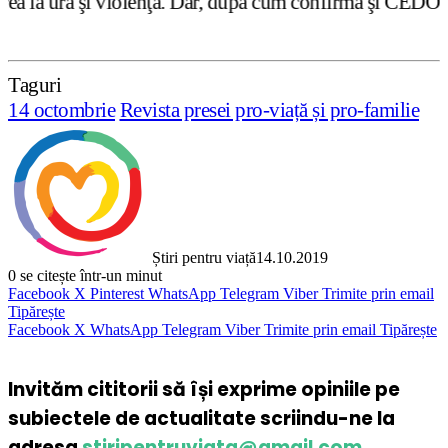
ţă. Dar, după cum confirmă şi CEDO în cazul Handyside vs. 
Taguri
14 octombrie
Revista presei pro-viață și pro-familie
Știri pentru viață
14.10.2019
0
se citește într-un minut
Facebook
X
Pinterest
WhatsApp
Telegram
Viber
Trimite prin email
Tipărește
Facebook
X
WhatsApp
Telegram
Viber
Trimite prin email
Tipărește
Invităm cititorii să își exprime opiniile pe
subiectele de actualitate scriindu-ne la
adresa
stiripentruviata@gmail.com