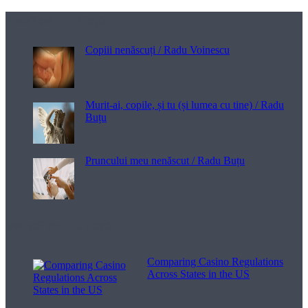
Poezii pentru viață
Copiii nenăscuți / Radu Voinescu
Murit-ai, copile, și tu (și lumea cu tine) / Radu
Buțu
Pruncului meu nenăscut / Radu Buțu
Melodii pentru viață
Comparing Casino Regulations
Across States in the US