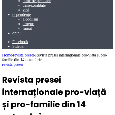
trafic de persoane
transexualitate
viol
dependenţe
alcoolism
droguri
fumat
opinii
Facebook
Sidebar
Home
/
revista presei
/
Revista presei internaționale pro-viață și pro-
familie din 14 octombrie
revista presei
Revista presei
internaționale pro-viață
și pro-familie din 14