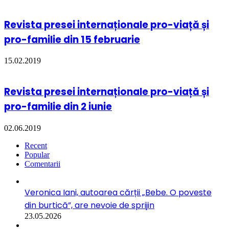
Revista presei internaționale pro-viață și
pro-familie din 15 februarie
15.02.2019
Revista presei internaționale pro-viață și
pro-familie din 2 iunie
02.06.2019
Recent
Popular
Comentarii
Veronica Iani, autoarea cărții „Bebe. O poveste
din burtică”, are nevoie de sprijin
23.05.2026