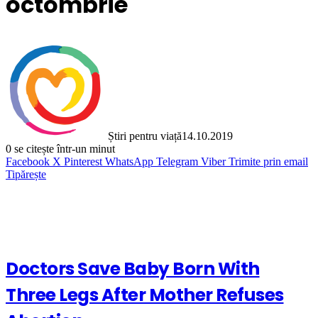
octombrie
Știri pentru viață
14.10.2019
0
se citește într-un minut
Facebook
X
Pinterest
WhatsApp
Telegram
Viber
Trimite prin email
Tipărește
Doctors Save Baby Born With
Three Legs After Mother Refuses