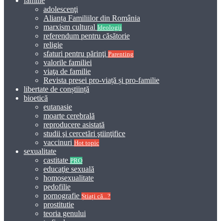
familie
adolescenţi
Alianța Familiilor din România
marxism cultural
Ideologii
referendum pentru căsătorie
religie
sfaturi pentru părinţi
Parenting
valorile familiei
viaţa de familie
Revista presei pro-viață și pro-familie
libertate de conștiință
bioetică
eutanasie
moarte cerebrală
reproducere asistată
studii şi cercetări ştiinţifice
vaccinuri
Hot topic
sexualitate
castitate
PRO
educaţie sexuală
homosexualitate
pedofilie
pornografie
Știați că...?
prostitutie
teoria genului