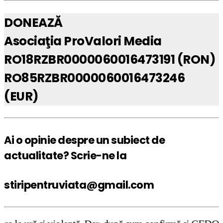
DONEAZĂ
Asociaţia ProValori Media
RO18RZBR0000060016473191 (RON)
RO85RZBR0000060016473246
(EUR)
Ai o opinie despre un subiect de
actualitate? Scrie-ne la
stiripentruviata@gmail.com