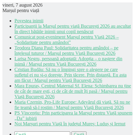
vineri, 7 august 2026
Marșul pentru viață
Povestea inimii
Participanții la Marșul pentru viață București 2026 au ascultat
în direct bătăile inimii unui copil nenăscut
Comunicat post-eveniment Marșul pentru Viață 2026 –
„Solidaritate pentru amândoi”
Teodora Diana Paul: Solidaritatea pentru amândoi – pe
înțelesul tuturor / Marșul pentru Viață București 2026
Larisa Negru, persoană adoptată: Adopția – o naștere din
inimă / Marșul pentru Viață București 2026
Cristian Budău: Să nu o împingi spre o alegere pe care
sufletul ei nu și-o dorește. Prin tăcere. Prin distanță. Eu asta
am făcut / Marșul pentru Viață București 2026
Mara Epuraș, Centrul Maternal Sf. Elena: Schimbarea nu ține
de cât de mare ești, ci de cât de mult îți pasă / Marșul pentru
Viață București 2026
Maria Czernin, Pro-Life Europe: Adevărul dă viață. Să nu ne
fie teamă să-l rostim / Marșul pentru Viață București 2026
PS Vincențiu: Prin participarea la Marșul pentru Viață spunem
„Da” iubirii
Noi Marșuri pentru Viață în județul Mureș: Luduș și Iernut
Caută