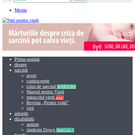
Meniu
Prima pagină
despre
sarcină
avort
contracepție
criza de sarcină
MĂRTURII
Marșul pentru Viață
miracolul vieţii
nou!
Revista „Pentru viață”
viol
adopţie
dizabilităţi
autism
sindrom Down
Știați că...?