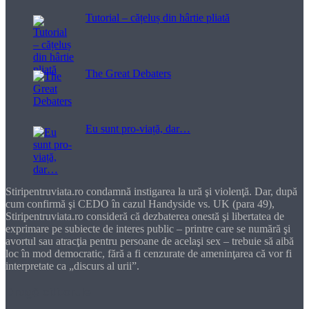
Tutorial – cățeluș din hârtie pliată
The Great Debaters
Eu sunt pro-viață, dar…
Stiripentruviata.ro condamnă instigarea la ură şi violenţă. Dar, după
cum confirmă şi CEDO în cazul Handyside vs. UK (para 49),
Stiripentruviata.ro consideră că dezbaterea onestă şi libertatea de
exprimare pe subiecte de interes public – printre care se numără şi
avortul sau atracţia pentru persoane de acelaşi sex – trebuie să aibă
loc în mod democratic, fără a fi cenzurate de ameninţarea că vor fi
interpretate ca „discurs al urii”.
Dragă cititorule