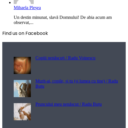
Mihaela Pleșea
Un destin minunat, slavă Domnului! De abia acum am
observat,...
Find us on Facebook
Poezii pentru viață
Copiii nenăscuți / Radu Voinescu
Murit-ai, copile, și tu (și lumea cu tine) / Radu
Buțu
Pruncului meu nenăscut / Radu Buțu