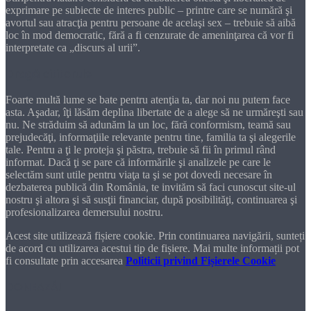
exprimare pe subiecte de interes public – printre care se numără şi
avortul sau atracţia pentru persoane de acelaşi sex – trebuie să aibă
loc în mod democratic, fără a fi cenzurate de ameninţarea că vor fi
interpretate ca „discurs al urii”.
Dragă cititorule
Foarte multă lume se bate pentru atenţia ta, dar noi nu putem face
asta. Aşadar, îţi lăsăm deplina libertate de a alege să ne urmăreşti sau
nu. Ne străduim să adunăm la un loc, fără conformism, teamă sau
prejudecăţi, informaţiile relevante pentru tine, familia ta şi alegerile
tale. Pentru a ţi le proteja şi păstra, trebuie să fii în primul rând
informat. Dacă ţi se pare că informările şi analizele pe care le
selectăm sunt utile pentru viaţa ta şi se pot dovedi necesare în
dezbaterea publică din România, te invităm să faci cunoscut site-ul
nostru şi altora şi să susţii financiar, după posibilităţi, continuarea şi
profesionalizarea demersului nostru.
Acest site utilizează fișiere cookie. Prin continuarea navigării, sunteți
de acord cu utilizarea acestui tip de fișiere. Mai multe informații pot
fi consultate prin accesarea
Politicii privind Fișierele Cookie
DONEAZĂ!