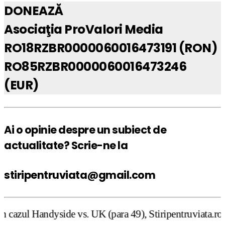
DONEAZĂ
Asociaţia ProValori Media
RO18RZBR0000060016473191 (RON)
RO85RZBR0000060016473246
(EUR)
Ai o opinie despre un subiect de
actualitate? Scrie-ne la
stiripentruviata@gmail.com
e vs. UK (para 49), Stiripentruviata.ro consideră că dezb