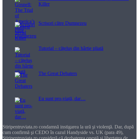
Killer
Scrisori către Dumnezeu
Tutorial – cățeluș din hârtie pliată
The Great Debaters
Eu sunt pro-viață, dar…
Stiripentruviata.ro condamnă instigarea la ură şi violenţă. Dar, după
cum confirmă şi CEDO în cazul Handyside vs. UK (para 49),
Stiripentruviata.ro consideră că dezbaterea onestă şi libertatea de