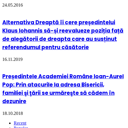
24.05.2016
Alternativa Dreaptă îi cere președintelui
Klaus Iohannis să-și reevalueze poziția față
de alegătorii de dreapta care au susținut
referendumul pentru căsătorie
16.11.2019
Președintele Academiei Române Ioan-Aurel
Pop: Prin atacurile la adresa Bisericii,
familiei şi ţării se urmăreşte să cădem în
dezunire
18.10.2018
Recent