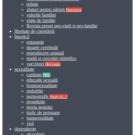
religie
sfaturi pentru părinţi
Parenting
valorile familiei
viaţa de familie
Revista presei pro-viață și pro-familie
libertate de conștiință
bioetică
eutanasie
moarte cerebrală
reproducere asistată
studii şi cercetări ştiinţifice
vaccinuri
Hot topic
sexualitate
castitate
PRO
educaţie sexuală
homosexualitate
pedofilie
pornografie
Știați că...?
prostitutie
teoria genului
trafic de persoane
transexualitate
viol
dependenţe
alcoolism