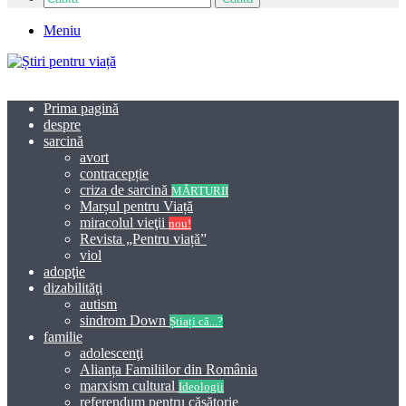
Meniu
Prima pagină
despre
sarcină
avort
contracepție
criza de sarcină
MĂRTURII
Marșul pentru Viață
miracolul vieţii
nou!
Revista „Pentru viață”
viol
adopţie
dizabilităţi
autism
sindrom Down
Știați că...?
familie
adolescenţi
Alianța Familiilor din România
marxism cultural
Ideologii
referendum pentru căsătorie