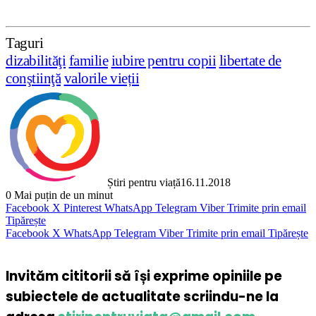
Taguri
dizabilităţi
familie
iubire pentru copii
libertate de
conştiinţă
valorile vieții
Știri pentru viață
16.11.2018
0
Mai puțin de un minut
Facebook
X
Pinterest
WhatsApp
Telegram
Viber
Trimite prin email
Tipărește
Facebook
X
WhatsApp
Telegram
Viber
Trimite prin email
Tipărește
Invităm cititorii să își exprime opiniile pe
subiectele de actualitate scriindu-ne la