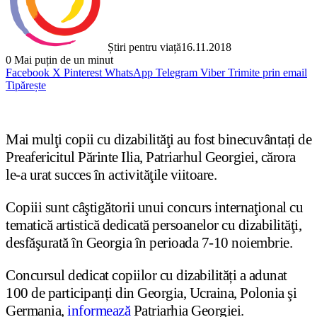
Știri pentru viață
16.11.2018
0
Mai puțin de un minut
Facebook
X
Pinterest
WhatsApp
Telegram
Viber
Trimite prin email
Tipărește
Mai mulţi copii cu dizabilităţi au fost binecuvântați de
Preafericitul Părinte Ilia, Patriarhul Georgiei, cărora
le-a urat succes în activităţile viitoare.
Copiii sunt câştigătorii unui concurs internaţional cu
tematică artistică dedicată persoanelor cu dizabilităţi,
desfăşurată în Georgia în perioada 7-10 noiembrie.
Concursul dedicat copiilor cu dizabilități a adunat
100 de participanți din Georgia, Ucraina, Polonia şi
Germania,
informează
Patriarhia Georgiei.