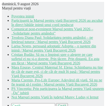
duminică, 9 august 2026
Marșul pentru viață
Povestea inimii
Participanții la Marșul pentru viață București 2026 au ascultat
în direct bătăile inimii unui copil nenăscut
Comunicat post-eveniment Marșul pentru Viață 2026 –
„Solidaritate pentru amândoi”
Teodora Diana Paul: Solidaritatea pentru amândoi – pe
înțelesul tuturor / Marșul pentru Viață București 2026
Larisa Negru, persoană adoptată: Adopția – o naștere din
inimă / Marșul pentru Viață București 2026
Cristian Budău: Să nu o împingi spre o alegere pe care
sufletul ei nu și-o dorește. Prin tăcere. Prin distanță. Eu asta
am făcut / Marșul pentru Viață București 2026
Mara Epuraș, Centrul Maternal Sf. Elena: Schimbarea nu ține
de cât de mare ești, ci de cât de mult îți pasă / Marșul pentru
Viață București 2026
Maria Czernin, Pro-Life Europe: Adevărul dă viață. Să nu ne
fie teamă să-l rostim / Marșul pentru Viață București 2026
PS Vincențiu: Prin participarea la Marșul pentru Viață spunem
„Da” iubirii
Noi Marșuri pentru Viață în județul Mureș: Luduș și Iernut
Caută