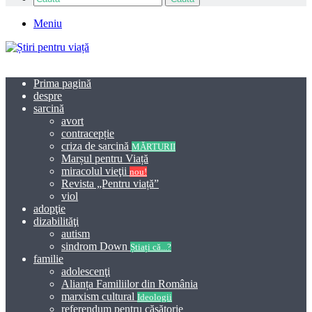
Meniu
Prima pagină
despre
sarcină
avort
contracepție
criza de sarcină
MĂRTURII
Marșul pentru Viață
miracolul vieţii
nou!
Revista „Pentru viață”
viol
adopţie
dizabilităţi
autism
sindrom Down
Știați că...?
familie
adolescenţi
Alianța Familiilor din România
marxism cultural
Ideologii
referendum pentru căsătorie