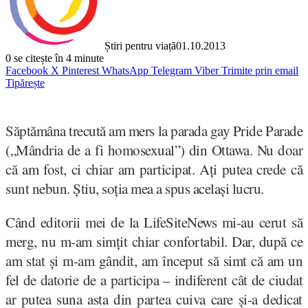
Știri pentru viață
01.10.2013
0
se citește în 4 minute
Facebook
X
Pinterest
WhatsApp
Telegram
Viber
Trimite prin email
Tipărește
Săptămâna trecută am mers la parada gay Pride Parade
(„Mândria de a fi homosexual”) din Ottawa. Nu doar
că am fost, ci chiar am participat. Ați putea crede că
sunt nebun. Știu, soția mea a spus același lucru.
Când editorii mei de la LifeSiteNews mi-au cerut să
merg, nu m-am simțit chiar confortabil. Dar, după ce
am stat și m-am gândit, am început să simt că am un
fel de datorie de a participa – indiferent cât de ciudat
ar putea suna asta din partea cuiva care și-a dedicat