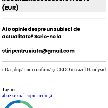
(EUR)
Ai o opinie despre un subiect de
actualitate? Scrie-ne la
stiripentruviata@gmail.com
confirmă şi CEDO în cazul Handyside vs. UK (para 49), Stir
Taguri
abuz sexual
copii
credinţă