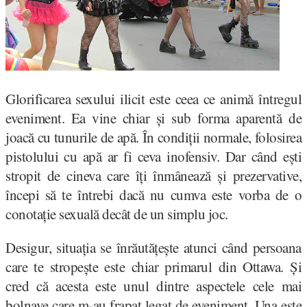
Glorificarea sexului ilicit este ceea ce animă întregul
eveniment. Ea vine chiar și sub forma aparentă de
joacă cu tunurile de apă. În condiții normale, folosirea
pistolului cu apă ar fi ceva inofensiv. Dar când ești
stropit de cineva care îți înmânează și prezervative,
începi să te întrebi dacă nu cumva este vorba de o
conotație sexuală decât de un simplu joc.
Desigur, situația se înrăutățește atunci când persoana
care te stropește este chiar primarul din Ottawa. Și
cred că acesta este unul dintre aspectele cele mai
bolnave care m-au frapat legat de eveniment. Una este