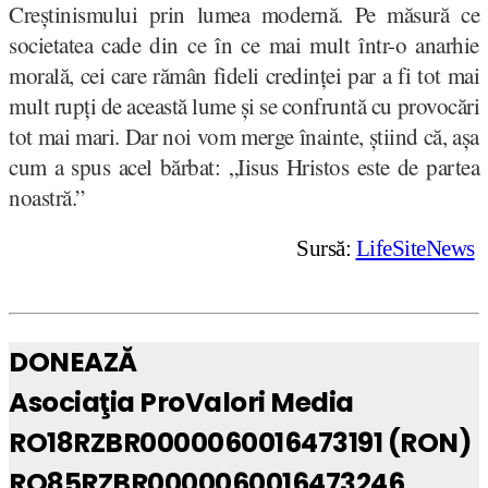
Creștinismului prin lumea modernă. Pe măsură ce
societatea cade din ce în ce mai mult într-o anarhie
morală, cei care rămân fideli credinței par a fi tot mai
mult rupți de această lume și se confruntă cu provocări
tot mai mari. Dar noi vom merge înainte, știind că, așa
cum a spus acel bărbat: „Iisus Hristos este de partea
noastră.”
Sursă:
LifeSiteNews
DONEAZĂ
Asociaţia ProValori Media
RO18RZBR0000060016473191 (RON)
RO85RZBR0000060016473246