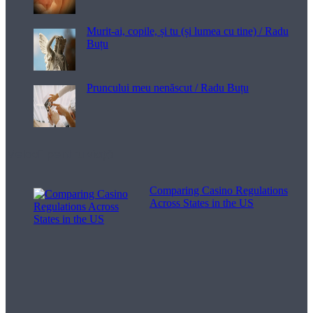
Murit-ai, copile, și tu (și lumea cu tine) / Radu
Buțu
Pruncului meu nenăscut / Radu Buțu
Melodii pentru viață
Comparing Casino Regulations
Across States in the US