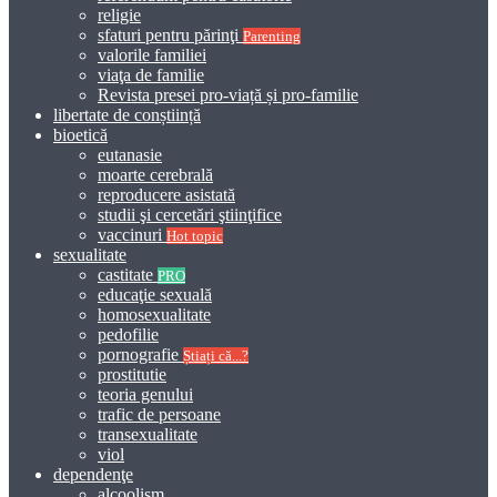
religie
sfaturi pentru părinţi
Parenting
valorile familiei
viaţa de familie
Revista presei pro-viață și pro-familie
libertate de conștiință
bioetică
eutanasie
moarte cerebrală
reproducere asistată
studii şi cercetări ştiinţifice
vaccinuri
Hot topic
sexualitate
castitate
PRO
educaţie sexuală
homosexualitate
pedofilie
pornografie
Știați că...?
prostitutie
teoria genului
trafic de persoane
transexualitate
viol
dependenţe
alcoolism