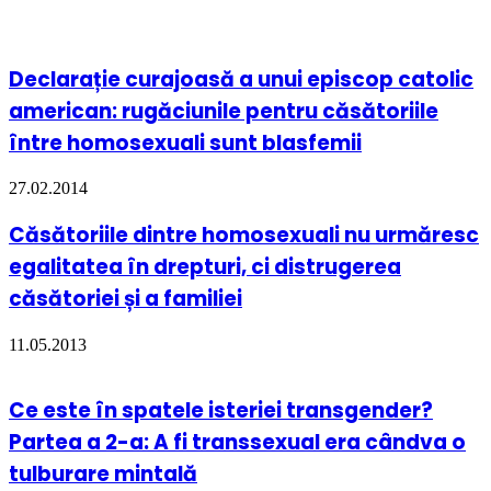
Declarație curajoasă a unui episcop catolic
american: rugăciunile pentru căsătoriile
între homosexuali sunt blasfemii
27.02.2014
Căsătoriile dintre homosexuali nu urmăresc
egalitatea în drepturi, ci distrugerea
căsătoriei și a familiei
11.05.2013
Ce este în spatele isteriei transgender?
Partea a 2-a: A fi transsexual era cândva o
tulburare mintală