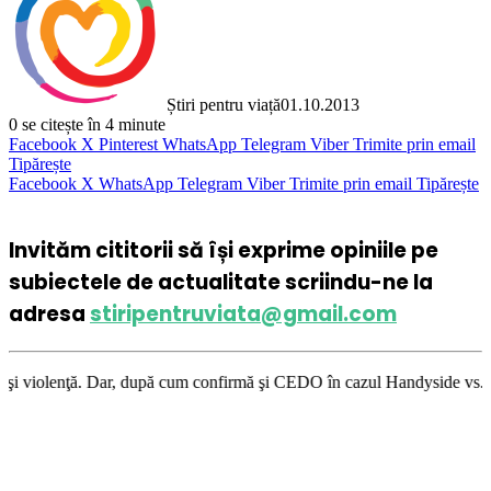
Știri pentru viață
01.10.2013
0
se citește în 4 minute
Facebook
X
Pinterest
WhatsApp
Telegram
Viber
Trimite prin email
Tipărește
Facebook
X
WhatsApp
Telegram
Viber
Trimite prin email
Tipărește
Invităm cititorii să își exprime opiniile pe
subiectele de actualitate scriindu-ne la
adresa
stiripentruviata@gmail.com
 după cum confirmă şi CEDO în cazul Handyside vs. UK (para 49), Stiripen