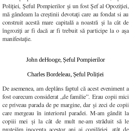
Poliției, Șeful Pompierilor și un fost Șef al Opoziției,
mă gândeam la creștinii devotați care au fondat si au
construit acestă mare capitală a noastră și la cât de
îngroziți ar fi dacă ar fi trebuit să participe la o așa
manifestație.
John deHooge, Șeful Pompierilor
Charles Bordeleau, Șeful Poliției
De asemenea, am deplâns faptul că acest eveniment a
fost oarecum considerat „de familie”. Erau copii mici
ce priveau parada de pe margine, dar și zeci de copii
care mergeau în interiorul paradei. M-am gândit la
copiii mei și la cât de mult ne-am străduit să le
protejăm inocența acestor ani ai copilăriei, atât de