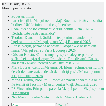
luni, 10 august 2026
Marșul pentru viață
Povestea inimii
Participanții la Marșul pentru viață București 2026 au ascultat
în direct bătăile inimii unui copil nenăscut
Comunicat post-eveniment Marșul pentru Viață 2026 –
„Solidaritate pentru amândoi”
Teodora Diana Paul: Solidaritatea pentru amândoi – pe
înțelesul tuturor / Marșul pentru Viață București 2026
Larisa Negru, persoană adoptată: Adopția – o naștere din
inimă / Marșul pentru Viață București 2026
Cristian Budău: Să nu o împingi spre o alegere pe care
sufletul ei nu și-o dorește. Prin tăcere. Prin distanță. Eu asta
am făcut / Marșul pentru Viață București 2026
Mara Epuraș, Centrul Maternal Sf. Elena: Schimbarea nu ține
de cât de mare ești, ci de cât de mult îți pasă / Marșul pentru
Viață București 2026
Maria Czernin, Pro-Life Europe: Adevărul dă viață. Să nu ne
fie teamă să-l rostim / Marșul pentru Viață București 2026
PS Vincențiu: Prin participarea la Marșul pentru Viață spunem
„Da” iubirii
Noi Marșuri pentru Viață în județul Mureș: Luduș și Iernut
Caută