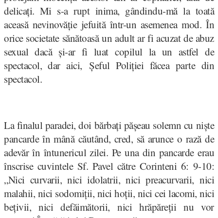
delicați. Mi s-a rupt inima, gândindu-mă la toată
aceasă nevinovăție jefuită într-un asemenea mod. În
orice societate sănătoasă un adult ar fi acuzat de abuz
sexual dacă și-ar fi luat copilul la un astfel de
spectacol, dar aici, Șeful Poliției făcea parte din
spectacol.
La finalul paradei, doi bărbați pășeau solemn cu niște
pancarde în mână căutând, cred, să arunce o rază de
adevăr în întunericul zilei. Pe una din pancarde erau
înscrise cuvintele Sf. Pavel către Corinteni 6: 9-10:
„Nici curvarii, nici idolatrii, nici preacurvarii, nici
malahii, nici sodomiții, nici hoții, nici cei lacomi, nici
bețivii, nici defăimătorii, nici hrăpăreții nu vor