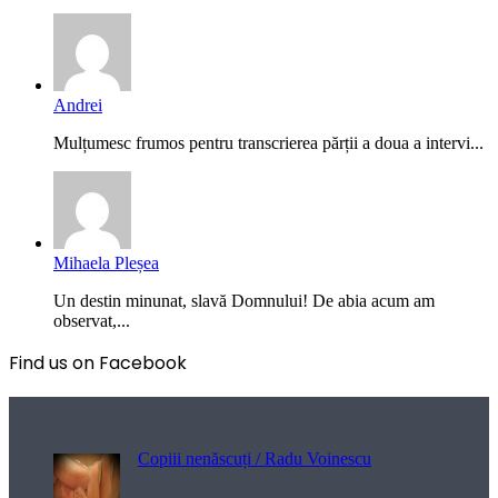
Andrei
Mulțumesc frumos pentru transcrierea părții a doua a intervi...
Mihaela Pleșea
Un destin minunat, slavă Domnului! De abia acum am
observat,...
Find us on Facebook
Poezii pentru viață
Copiii nenăscuți / Radu Voinescu