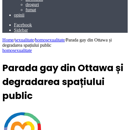
droguri
fumat
opinii
Facebook
Sidebar
Home
/
sexualitate
/
homosexualitate
/
Parada gay din Ottawa și
degradarea spațiului public
homosexualitate
Parada gay din Ottawa și
degradarea spațiului
public