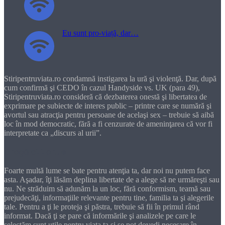
Eu sunt pro-viață, dar…
Stiripentruviata.ro condamnă instigarea la ură şi violenţă. Dar, după
cum confirmă şi CEDO în cazul Handyside vs. UK (para 49),
Stiripentruviata.ro consideră că dezbaterea onestă şi libertatea de
exprimare pe subiecte de interes public – printre care se numără şi
avortul sau atracţia pentru persoane de acelaşi sex – trebuie să aibă
loc în mod democratic, fără a fi cenzurate de ameninţarea că vor fi
interpretate ca „discurs al urii”.
Dragă cititorule
Foarte multă lume se bate pentru atenţia ta, dar noi nu putem face
asta. Aşadar, îţi lăsăm deplina libertate de a alege să ne urmăreşti sau
nu. Ne străduim să adunăm la un loc, fără conformism, teamă sau
prejudecăţi, informaţiile relevante pentru tine, familia ta şi alegerile
tale. Pentru a ţi le proteja şi păstra, trebuie să fii în primul rând
informat. Dacă ţi se pare că informările şi analizele pe care le
selectăm sunt utile pentru viaţa ta şi se pot dovedi necesare în