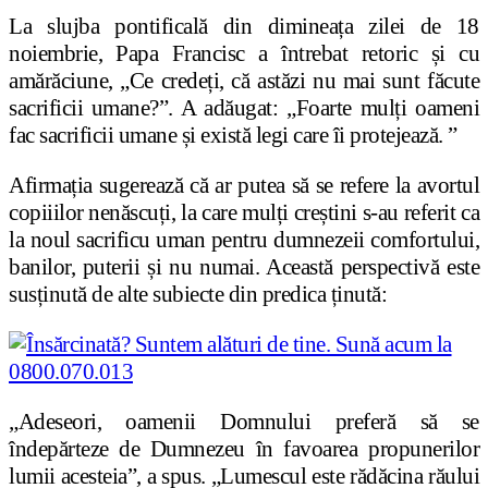
La slujba pontificală din dimineața zilei de 18
noiembrie, Papa Francisc a întrebat retoric și cu
amărăciune, „Ce credeți, că astăzi nu mai sunt făcute
sacrificii umane?”. A adăugat: „Foarte mulți oameni
fac sacrificii umane și există legi care îi protejează. ”
Afirmația sugerează că ar putea să se refere la avortul
copiiilor nenăscuți, la care mulți creștini s-au referit ca
la noul sacrificu uman pentru dumnezeii comfortului,
banilor, puterii și nu numai. Această perspectivă este
susținută de alte subiecte din predica ținută:
„Adeseori, oamenii Domnului preferă să se
îndepărteze de Dumnezeu în favoarea propunerilor
lumii acesteia”, a spus. „Lumescul este rădăcina răului