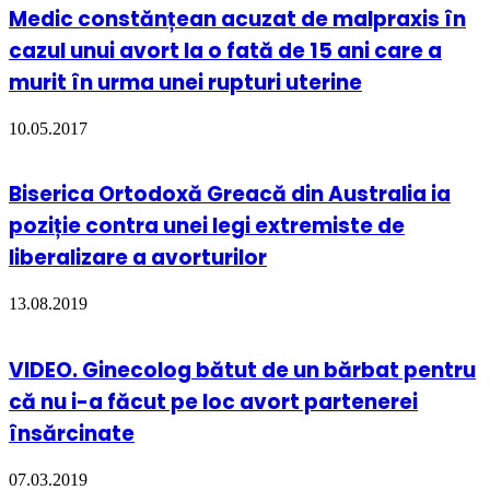
Medic constănțean acuzat de malpraxis în
cazul unui avort la o fată de 15 ani care a
murit în urma unei rupturi uterine
10.05.2017
Biserica Ortodoxă Greacă din Australia ia
poziție contra unei legi extremiste de
liberalizare a avorturilor
13.08.2019
VIDEO. Ginecolog bătut de un bărbat pentru
că nu i-a făcut pe loc avort partenerei
însărcinate
07.03.2019