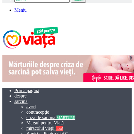
Meniu
Prima pagină
despre
sarcină
avort
contracepție
criza de sarcină
MĂRTURII
Marșul pentru Viață
miracolul vieţii
nou!
Revista „Pentru viață”