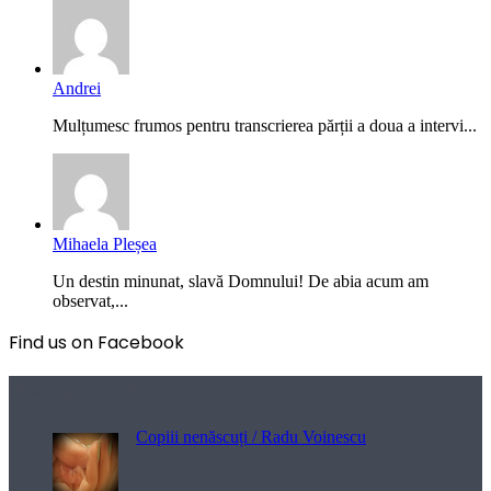
Andrei
Mulțumesc frumos pentru transcrierea părții a doua a intervi...
Mihaela Pleșea
Un destin minunat, slavă Domnului! De abia acum am
observat,...
Find us on Facebook
Poezii pentru viață
Copiii nenăscuți / Radu Voinescu