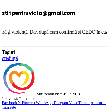
stiripentruviata@gmail.com
r, după cum confirmă şi CEDO în cazul Handyside vs. UK (pa
Taguri
credinţă
Știri pentru viață
28.12.2013
1
se citește într-un minut
Facebook
X
Pinterest
WhatsApp
Telegram
Viber
Trimite prin email
Tipărește