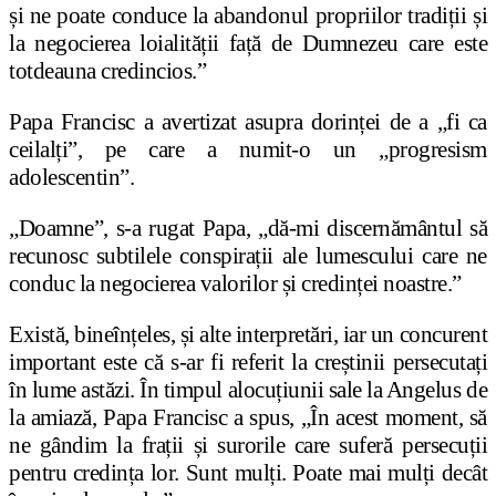
și ne poate conduce la abandonul propriilor tradiții și
la negocierea loialității față de Dumnezeu care este
totdeauna credincios.”
Papa Francisc a avertizat asupra dorinței de a „fi ca
ceilalți”, pe care a numit-o un „progresism
adolescentin”.
„Doamne”, s-a rugat Papa, „dă-mi discernământul să
recunosc subtilele conspirații ale lumescului care ne
conduc la negocierea valorilor și credinței noastre.”
Există, bineînțeles, și alte interpretări, iar un concurent
important este că s-ar fi referit la creștinii persecutați
în lume astăzi. În timpul alocuțiunii sale la Angelus de
la amiază, Papa Francisc a spus, „În acest moment, să
ne gândim la frații și surorile care suferă persecuții
pentru credința lor. Sunt mulți. Poate mai mulți decât