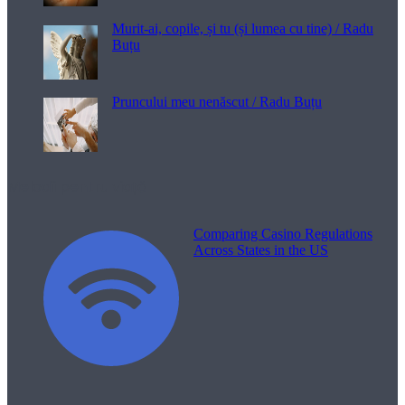
Murit-ai, copile, și tu (și lumea cu tine) / Radu
Buțu
Pruncului meu nenăscut / Radu Buțu
Melodii pentru viață
Comparing Casino Regulations
Across States in the US