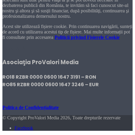
dezbaterea publică din România, te invităm să faci cunoscut site-ul
nostru şi altora şi să susţii financiar, după posibilităţi, continuarea şi
profesionalizarea demersului nostru.
Acest site utilizează fișiere cookie. Prin continuarea navigării, sunteți
de acord cu utilizarea acestui tip de fișiere. Mai multe informații pot
fi consultate prin accesarea
Politicii privind Fișierele Cookie
DONEAZĂ!
Asociaţia ProValori Media
RO18 RZBR 0000 0600 1647 3191 – RON
RO85 RZBR 0000 0600 1647 3246 – EUR
Politica de Confidențialitate
© Copyright ProValori Media 2026, Toate drepturile rezervate
Facebook