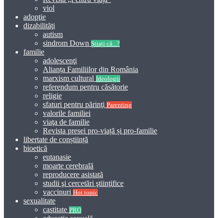
viol
adopţie
dizabilităţi
autism
sindrom Down
Știați că...?
familie
adolescenţi
Alianța Familiilor din România
marxism cultural
Ideologii
referendum pentru căsătorie
religie
sfaturi pentru părinţi
Parenting
valorile familiei
viaţa de familie
Revista presei pro-viață și pro-familie
libertate de conștiință
bioetică
eutanasie
moarte cerebrală
reproducere asistată
studii şi cercetări ştiinţifice
vaccinuri
Hot topic
sexualitate
castitate
PRO