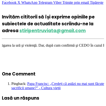
Facebook
X
WhatsApp
Telegram
Viber
Trimite prin email
Tipărește
Invităm cititorii să își exprime opiniile pe
subiectele de actualitate scriindu-ne la
adresa
stiripentruviata@gmail.com
olenţă. Dar, după cum confirmă şi CEDO în cazul Handyside vs. UK (para 4
One Comment
Pingback:
Papa Francisc: „Credeți că astăzi nu mai sunt făcute
sacrificii umane?” - Cultura vieţii
Lasă un răspuns