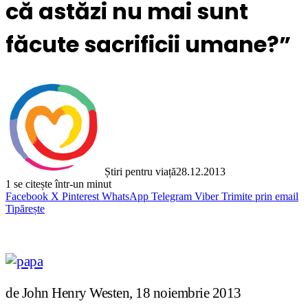
că astăzi nu mai sunt
făcute sacrificii umane?”
Știri pentru viață
28.12.2013
1
se citește într-un minut
Facebook
X
Pinterest
WhatsApp
Telegram
Viber
Trimite prin email
Tipărește
de John Henry Westen, 18 noiembrie 2013