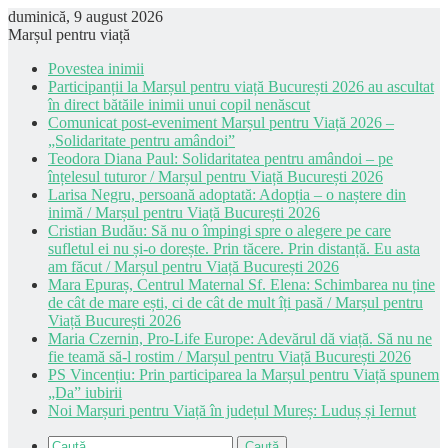
duminică, 9 august 2026
Marșul pentru viață
Povestea inimii
Participanții la Marșul pentru viață București 2026 au ascultat
în direct bătăile inimii unui copil nenăscut
Comunicat post-eveniment Marșul pentru Viață 2026 –
„Solidaritate pentru amândoi”
Teodora Diana Paul: Solidaritatea pentru amândoi – pe
înțelesul tuturor / Marșul pentru Viață București 2026
Larisa Negru, persoană adoptată: Adopția – o naștere din
inimă / Marșul pentru Viață București 2026
Cristian Budău: Să nu o împingi spre o alegere pe care
sufletul ei nu și-o dorește. Prin tăcere. Prin distanță. Eu asta
am făcut / Marșul pentru Viață București 2026
Mara Epuraș, Centrul Maternal Sf. Elena: Schimbarea nu ține
de cât de mare ești, ci de cât de mult îți pasă / Marșul pentru
Viață București 2026
Maria Czernin, Pro-Life Europe: Adevărul dă viață. Să nu ne
fie teamă să-l rostim / Marșul pentru Viață București 2026
PS Vincențiu: Prin participarea la Marșul pentru Viață spunem
„Da” iubirii
Noi Marșuri pentru Viață în județul Mureș: Luduș și Iernut
Caută