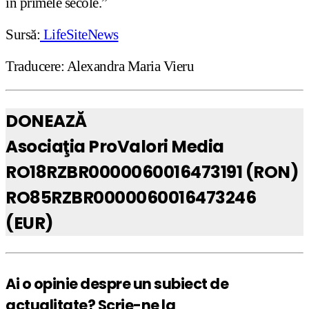
în primele secole.”
Sursă:
LifeSiteNews
Traducere: Alexandra Maria Vieru
DONEAZĂ
Asociaţia ProValori Media
RO18RZBR0000060016473191 (RON)
RO85RZBR0000060016473246
(EUR)
Ai o opinie despre un subiect de
actualitate? Scrie-ne la