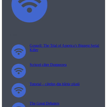
Filme pentru viață
Gosnell: The Trial of America’s Biggest Serial
Killer
Scrisori către Dumnezeu
Tutorial – cățeluș din hârtie pliată
The Great Debaters