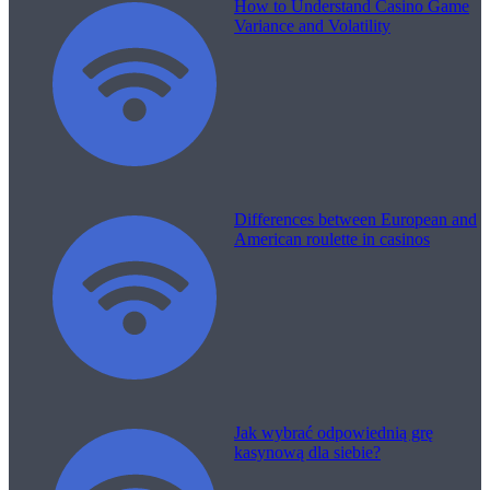
How to Understand Casino Game
Variance and Volatility
Differences between European and
American roulette in casinos
Jak wybrać odpowiednią grę
kasynową dla siebie?