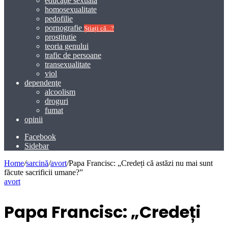
educaţie sexuală
homosexualitate
pedofilie
pornografie
Știați că...?
prostitutie
teoria genului
trafic de persoane
transexualitate
viol
dependenţe
alcoolism
droguri
fumat
opinii
Facebook
Sidebar
Home
/
sarcină
/
avort
/
Papa Francisc: „Credeți că astăzi nu mai sunt
făcute sacrificii umane?”
avort
Papa Francisc: „Credeți