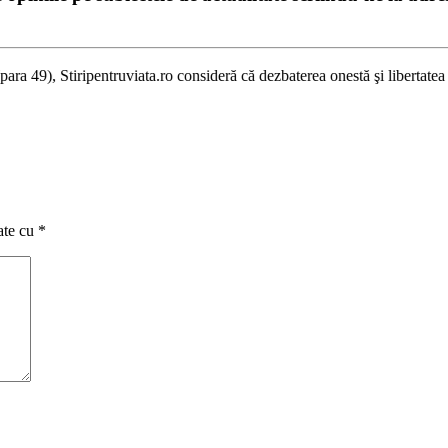
uviata.ro consideră că dezbaterea onestă şi libertatea de exprimare pe s
ate cu
*