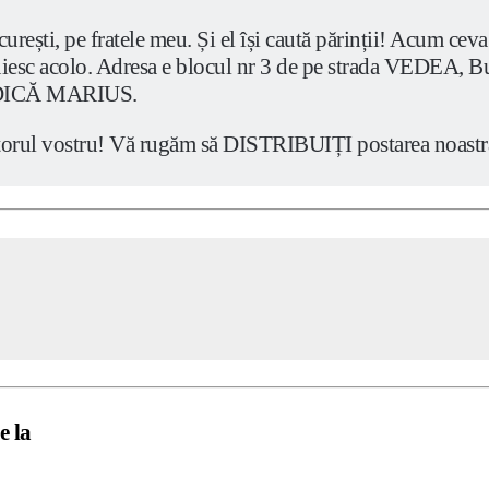
curești, pe fratele meu. Și el își caută părinții! Acum ce
 locuiesc acolo. Adresa e blocul nr 3 de pe strada VED
BĂDICĂ MARIUS.
utorul vostru! Vă rugăm să DISTRIBUIȚI postarea noastră 
e la