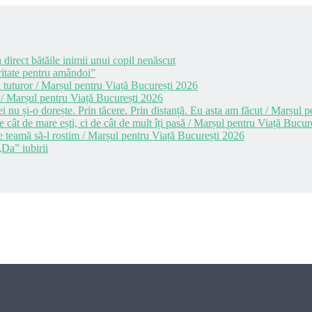
 direct bătăile inimii unui copil nenăscut
itate pentru amândoi”
 tuturor / Marșul pentru Viață București 2026
 / Marșul pentru Viață București 2026
i nu și-o dorește. Prin tăcere. Prin distanță. Eu asta am făcut / Marșul
cât de mare ești, ci de cât de mult îți pasă / Marșul pentru Viață Bucur
e teamă să-l rostim / Marșul pentru Viață București 2026
Da” iubirii