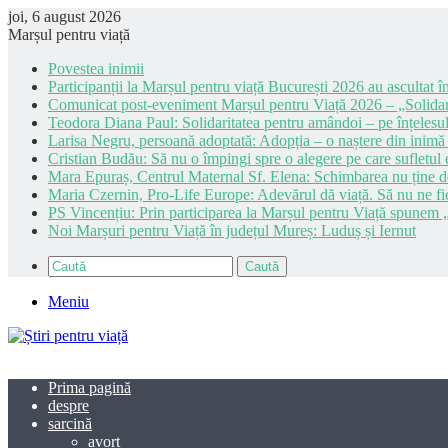
joi, 6 august 2026
Marșul pentru viață
Povestea inimii
Participanții la Marșul pentru viață București 2026 au ascultat în
Comunicat post-eveniment Marșul pentru Viață 2026 – „Solidar
Teodora Diana Paul: Solidaritatea pentru amândoi – pe înțelesul
Larisa Negru, persoană adoptată: Adopția – o naștere din inimă
Cristian Budău: Să nu o împingi spre o alegere pe care sufletul e
Mara Epuraș, Centrul Maternal Sf. Elena: Schimbarea nu ține de 
Maria Czernin, Pro-Life Europe: Adevărul dă viață. Să nu ne fi
PS Vincențiu: Prin participarea la Marșul pentru Viață spunem „
Noi Marșuri pentru Viață în județul Mureș: Luduș și Iernut
Caută
Meniu
Prima pagină
despre
sarcină
avort