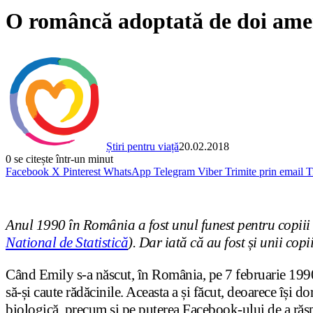
O româncă adoptată de doi ameri
Știri pentru viață
20.02.2018
0
se citește într-un minut
Facebook
X
Pinterest
WhatsApp
Telegram
Viber
Trimite prin email
T
Anul 1990 în România a fost unul funest pentru copiii
National de Statistică
). Dar iată că au fost și unii copi
Când Emily s-a născut, în România, pe 7 februarie 1990, 
să-și caute rădăcinile. Aceasta a și făcut, deoarece își 
biologică, precum și pe puterea Facebook-ului de a răs