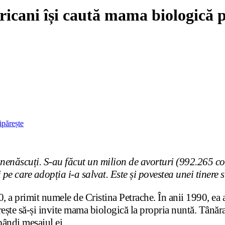
cani își caută mama biologică pe
ipărește
 nenăscuți. S-au făcut un milion de avorturi (992.265 
i pe care adopția i-a salvat. Este și povestea unei tinere 
a primit numele de Cristina Petrache. În anii 1990, ea a 
dorește să-și invite mama biologică la propria nuntă. Tână
pândi mesajul ei.