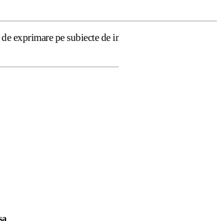
ubiecte de interes public – printre care se numără şi avo
sa