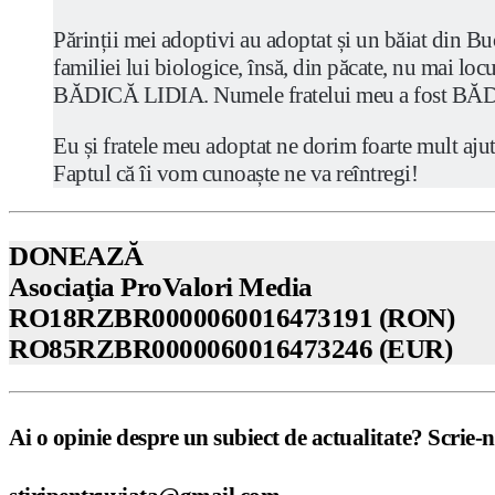
Părinții mei adoptivi au adoptat și un băiat din Bu
familiei lui biologice, însă, din păcate, nu mai
BĂDICĂ LIDIA. Numele fratelui meu a fost 
Eu și fratele meu adoptat ne dorim foarte mult aj
Faptul că îi vom cunoaște ne va reîntregi!
DONEAZĂ
Asociaţia ProValori Media
RO18RZBR0000060016473191 (RON)
RO85RZBR0000060016473246 (EUR)
Ai o opinie despre un subiect de actualitate? Scrie-n