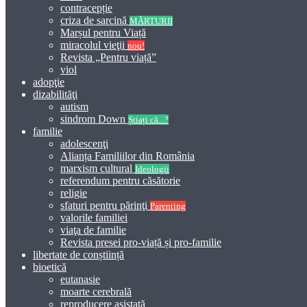
contracepție
criza de sarcină
MĂRTURII
Marșul pentru Viață
miracolul vieţii
nou!
Revista „Pentru viață”
viol
adopţie
dizabilităţi
autism
sindrom Down
Știați că...?
familie
adolescenţi
Alianța Familiilor din România
marxism cultural
Ideologii
referendum pentru căsătorie
religie
sfaturi pentru părinţi
Parenting
valorile familiei
viaţa de familie
Revista presei pro-viață și pro-familie
libertate de conștiință
bioetică
eutanasie
moarte cerebrală
reproducere asistată