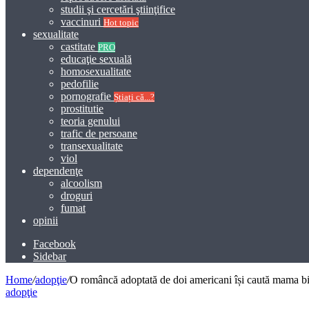
studii şi cercetări ştiinţifice
vaccinuri
Hot topic
sexualitate
castitate
PRO
educaţie sexuală
homosexualitate
pedofilie
pornografie
Știați că...?
prostitutie
teoria genului
trafic de persoane
transexualitate
viol
dependenţe
alcoolism
droguri
fumat
opinii
Facebook
Sidebar
Home
/
adopţie
/
O româncă adoptată de doi americani își caută mama bio
adopţie