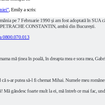
niei”
, Emily a scris:
mânia pe 7 Februarie 1990 și am fost adoptată în SUA câ
u, PETRACHE CONSTANTIN, ambii din București.
ama mă ținea în poală, în dreapta mea e sora mea, Gabriel
cred că s-ar putea să-l fi chemat Mihai. Numele meu r
ă! Mă gândesc foarte mult la ei, mă întreb ce mai fac, und