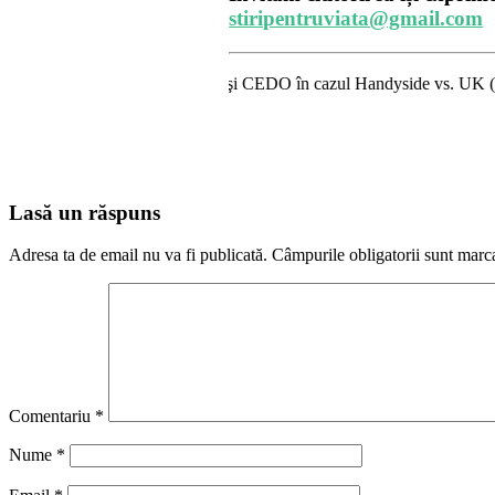
stiripentruviata@gmail.com
upă cum confirmă şi CEDO în cazul Handyside vs. UK (para 49), Stiripentr
Lasă un răspuns
Adresa ta de email nu va fi publicată.
Câmpurile obligatorii sunt marc
Comentariu
*
Nume
*