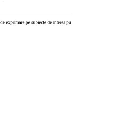
ubiecte de interes public – printre care se numără şi avortul sau atracţ