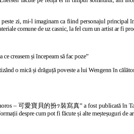
nersen făcute pe fetița ei în timpul somnului, am înce
peste zi, mi-l imaginam ca fiind personajul principal în
teriale comune de uz casnic, la fel cum un artist ar fi pro
 ce creasem și începeam să fac poze”
retizând o mică și drăguță poveste a lui Wengenn în călăto
somnoros – 可愛寶貝的扮ｯ裝寫真” a fost publicată în Taiwan 
ormații despre cum pot fi făcute și alte meșteșuguri de a