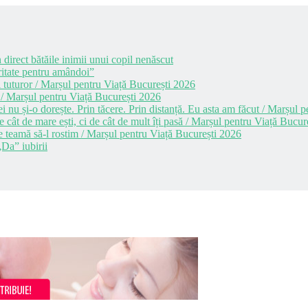
 direct bătăile inimii unui copil nenăscut
itate pentru amândoi”
 tuturor / Marșul pentru Viață București 2026
 / Marșul pentru Viață București 2026
i nu și-o dorește. Prin tăcere. Prin distanță. Eu asta am făcut / Marșul
cât de mare ești, ci de cât de mult îți pasă / Marșul pentru Viață Bucur
e teamă să-l rostim / Marșul pentru Viață București 2026
Da” iubirii