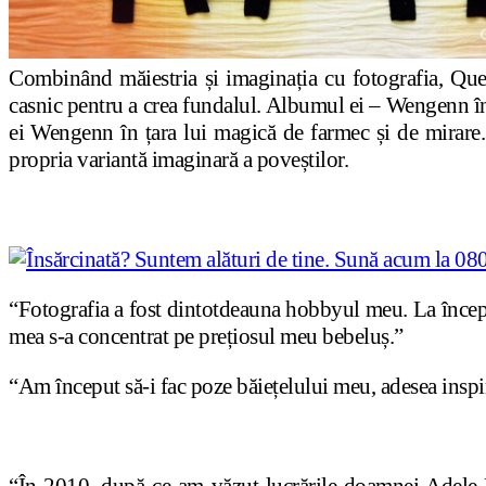
Combinând măiestria și imaginația cu fotografia, Quee
casnic pentru a crea fundalul. Albumul ei – Wengenn în 
ei Wengenn în țara lui magică de farmec și de mirare.
propria variantă imaginară a poveștilor.
“Fotografia a fost dintotdeauna hobbyul meu. La începu
mea s-a concentrat pe prețiosul meu bebeluș.”
“Am început să-i fac poze băiețelului meu, adesea ins