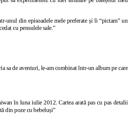
put să experimentez cu idei similare pe băiețelul meu
tr-unul din episoadele mele preferate și îi “pictam” un
cedat cu pensulele sale.”
ria sa de aventuri, le-am combinat într-un album pe care
în luna iulie 2012. Cartea arată pas cu pas detalii
rtă din poze cu bebeluși”