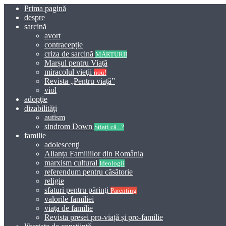
Prima pagină
despre
sarcină
avort
contracepție
criza de sarcină
MĂRTURII
Marșul pentru Viață
miracolul vieţii
nou!
Revista „Pentru viață”
viol
adopţie
dizabilităţi
autism
sindrom Down
Știați că...?
familie
adolescenţi
Alianța Familiilor din România
marxism cultural
Ideologii
referendum pentru căsătorie
religie
sfaturi pentru părinţi
Parenting
valorile familiei
viaţa de familie
Revista presei pro-viață și pro-familie