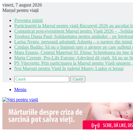
vineri, 7 august 2026
Marșul pentru viață
Povestea inimii
Participanții la Marșul pentru viață București 2026 au ascultat în
Comunicat post-eveniment Marșul pentru Viață 2026 – „Solidar
Teodora Diana Paul: Solidaritatea pentru amândoi – pe înțelesul
Larisa Negru, persoană adoptată: Adopția – o naștere din inimă
Cristian Budău: Să nu o împingi spre o alegere pe care sufletul e
Mara Epuraș, Centrul Maternal Sf. Elena: Schimbarea nu ține de 
Maria Czernin, Pro-Life Europe: Adevărul dă viață. Să nu ne fi
PS Vincențiu: Prin participarea la Marșul pentru Viață spunem „
Noi Marșuri pentru Viață în județul Mureș: Luduș și Iernut
Caută
Meniu