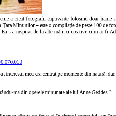
nie a creat fotografii captivante folosind doar haine 
Țara Minunilor – este o compilație de peste 100 de fotog
 Ea s-a inspirat de la alte mămici creative cum ar fi A
t interesul meu era centrat pe momente din natură, dar,
pirându-mă din operele minunate ale lui Anne Geddes.”