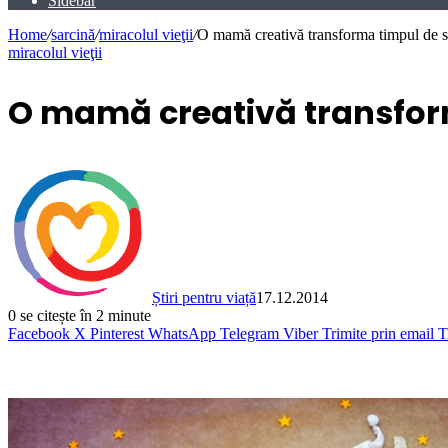
Sidebar
Home
/
sarcină
/
miracolul vieţii
/
O mamă creativă transforma timpul de so
miracolul vieţii
O mamă creativă transform
Știri pentru viață
17.12.2014
0
se citește în 2 minute
Facebook
X
Pinterest
WhatsApp
Telegram
Viber
Trimite prin email
T