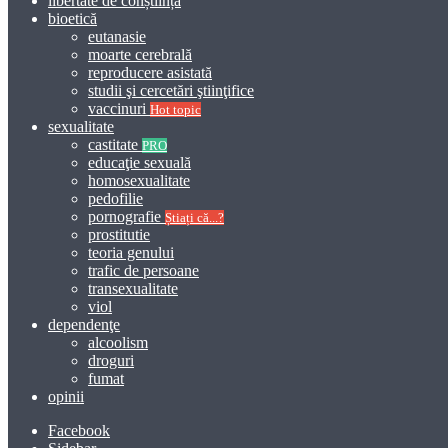
libertate de conștiință
bioetică
eutanasie
moarte cerebrală
reproducere asistată
studii şi cercetări ştiinţifice
vaccinuri
Hot topic
sexualitate
castitate
PRO
educaţie sexuală
homosexualitate
pedofilie
pornografie
Știați că...?
prostitutie
teoria genului
trafic de persoane
transexualitate
viol
dependenţe
alcoolism
droguri
fumat
opinii
Facebook