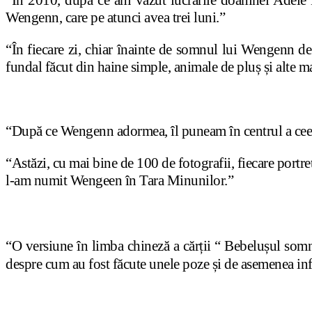
“În 2010, după ce am văzut lucrările doamnei Adele E
Wengenn, care pe atunci avea trei luni.”
“În fiecare zi, chiar înainte de somnul lui Wengenn de 
fundal făcut din haine simple, animale de pluș și alte ma
“După ce Wengenn adormea, îl puneam în centrul a ceea
“Astăzi, cu mai bine de 100 de fotografii, fiecare port
l-am numit Wengeen în Tara Minunilor.”
“O versiune în limba chineză a cărții “ Bebelușul 
despre cum au fost făcute unele poze și de asemenea inf