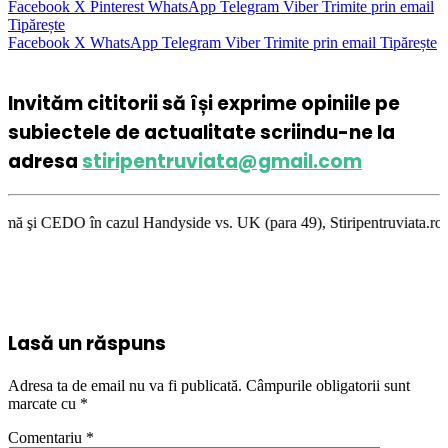
Facebook
X
Pinterest
WhatsApp
Telegram
Viber
Trimite prin email
Tipărește
Facebook
X
WhatsApp
Telegram
Viber
Trimite prin email
Tipărește
Invităm cititorii să își exprime opiniile pe
subiectele de actualitate scriindu-ne la
adresa
stiripentruviata@gmail.com
Handyside vs. UK (para 49), Stiripentruviata.ro consideră că dezbaterea 
Lasă un răspuns
Adresa ta de email nu va fi publicată.
Câmpurile obligatorii sunt
marcate cu
*
Comentariu
*