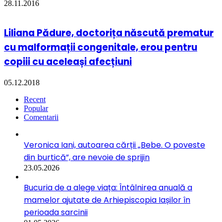
28.11.2016
Liliana Pădure, doctorița născută prematur
cu malformații congenitale, erou pentru
copiii cu aceleași afecțiuni
05.12.2018
Recent
Popular
Comentarii
Veronica Iani, autoarea cărții „Bebe. O poveste
din burtică”, are nevoie de sprijin
23.05.2026
Bucuria de a alege viața: Întâlnirea anuală a
mamelor ajutate de Arhiepiscopia Iașilor în
perioada sarcinii