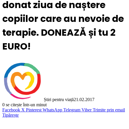
donat ziua de naștere
copiilor care au nevoie de
terapie. DONEAZĂ și tu 2
EURO!
Știri pentru viață
21.02.2017
0
se citește într-un minut
Facebook
X
Pinterest
WhatsApp
Telegram
Viber
Trimite prin email
Tipărește