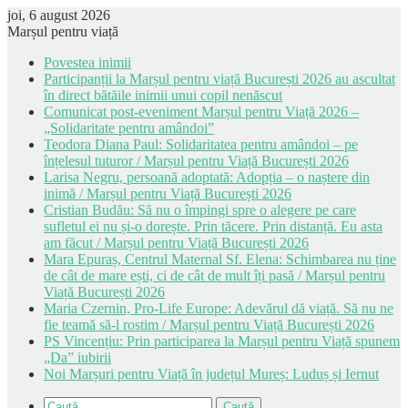
joi, 6 august 2026
Marșul pentru viață
Povestea inimii
Participanții la Marșul pentru viață București 2026 au ascultat
în direct bătăile inimii unui copil nenăscut
Comunicat post-eveniment Marșul pentru Viață 2026 –
„Solidaritate pentru amândoi”
Teodora Diana Paul: Solidaritatea pentru amândoi – pe
înțelesul tuturor / Marșul pentru Viață București 2026
Larisa Negru, persoană adoptată: Adopția – o naștere din
inimă / Marșul pentru Viață București 2026
Cristian Budău: Să nu o împingi spre o alegere pe care
sufletul ei nu și-o dorește. Prin tăcere. Prin distanță. Eu asta
am făcut / Marșul pentru Viață București 2026
Mara Epuraș, Centrul Maternal Sf. Elena: Schimbarea nu ține
de cât de mare ești, ci de cât de mult îți pasă / Marșul pentru
Viață București 2026
Maria Czernin, Pro-Life Europe: Adevărul dă viață. Să nu ne
fie teamă să-l rostim / Marșul pentru Viață București 2026
PS Vincențiu: Prin participarea la Marșul pentru Viață spunem
„Da” iubirii
Noi Marșuri pentru Viață în județul Mureș: Luduș și Iernut
Caută