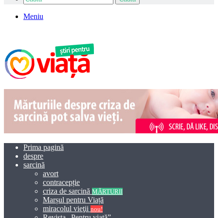
Meniu
Prima pagină
despre
sarcină
avort
contracepție
criza de sarcină
MĂRTURII
Marșul pentru Viață
miracolul vieţii
nou!
Revista „Pentru viață”