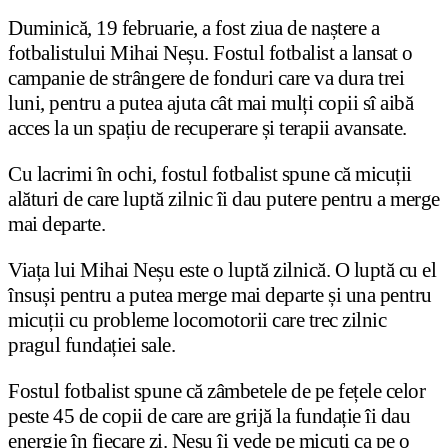
Duminică, 19 februarie, a fost ziua de naștere a
fotbalistului Mihai Neșu. Fostul fotbalist a lansat o
campanie de strângere de fonduri care va dura trei
luni, pentru a putea ajuta cât mai mulți copii sî aibă
acces la un spațiu de recuperare și terapii avansate.
Cu lacrimi în ochi, fostul fotbalist spune că micuții
alături de care luptă zilnic îi dau putere pentru a merge
mai departe.
Viața lui Mihai Neșu este o luptă zilnică. O luptă cu el
însuși pentru a putea merge mai departe și una pentru
micuții cu probleme locomotorii care trec zilnic
pragul fundației sale.
Fostul fotbalist spune că zâmbetele de pe fețele celor
peste 45 de copii de care are grijă la fundație îi dau
energie în fiecare zi. Neșu îi vede pe micuți ca pe o