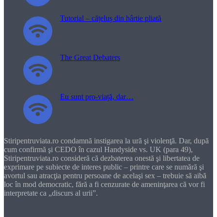
Tutorial – cățeluș din hârtie pliată
The Great Debaters
Eu sunt pro-viață, dar…
Stiripentruviata.ro condamnă instigarea la ură şi violenţă. Dar, după
cum confirmă şi CEDO în cazul Handyside vs. UK (para 49),
Stiripentruviata.ro consideră că dezbaterea onestă şi libertatea de
exprimare pe subiecte de interes public – printre care se numără şi
avortul sau atracţia pentru persoane de acelaşi sex – trebuie să aibă
loc în mod democratic, fără a fi cenzurate de ameninţarea că vor fi
interpretate ca „discurs al urii”.
Dragă cititorule