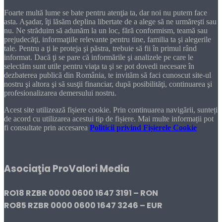
Foarte multă lume se bate pentru atenţia ta, dar noi nu putem face
asta. Aşadar, îţi lăsăm deplina libertate de a alege să ne urmăreşti sau
nu. Ne străduim să adunăm la un loc, fără conformism, teamă sau
prejudecăţi, informaţiile relevante pentru tine, familia ta şi alegerile
tale. Pentru a ţi le proteja şi păstra, trebuie să fii în primul rând
informat. Dacă ţi se pare că informările şi analizele pe care le
selectăm sunt utile pentru viaţa ta şi se pot dovedi necesare în
dezbaterea publică din România, te invităm să faci cunoscut site-ul
nostru şi altora şi să susţii financiar, după posibilităţi, continuarea şi
profesionalizarea demersului nostru.
Acest site utilizează fișiere cookie. Prin continuarea navigării, sunteți
de acord cu utilizarea acestui tip de fișiere. Mai multe informații pot
fi consultate prin accesarea
Politicii privind Fișierele Cookie
DONEAZĂ!
Asociaţia ProValori Media
RO18 RZBR 0000 0600 1647 3191 – RON
RO85 RZBR 0000 0600 1647 3246 – EUR