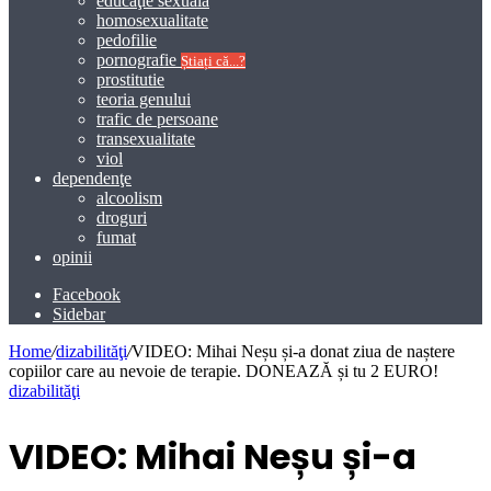
educaţie sexuală
homosexualitate
pedofilie
pornografie
Știați că...?
prostitutie
teoria genului
trafic de persoane
transexualitate
viol
dependenţe
alcoolism
droguri
fumat
opinii
Facebook
Sidebar
Home
/
dizabilităţi
/
VIDEO: Mihai Neșu și-a donat ziua de naștere
copiilor care au nevoie de terapie. DONEAZĂ și tu 2 EURO!
dizabilităţi
VIDEO: Mihai Neșu și-a