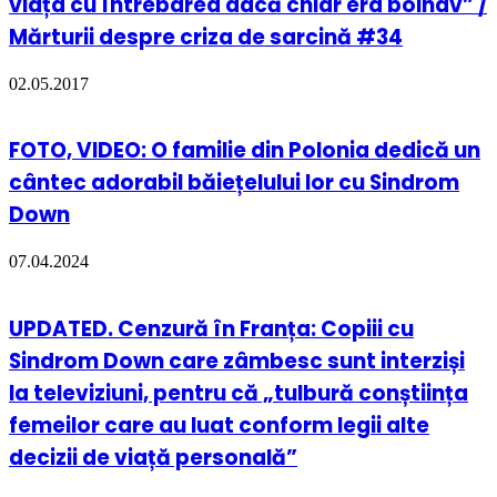
viața cu întrebarea dacă chiar era bolnav” /
Mărturii despre criza de sarcină #34
02.05.2017
FOTO, VIDEO: O familie din Polonia dedică un
cântec adorabil băiețelului lor cu Sindrom
Down
07.04.2024
UPDATED. Cenzură în Franța: Copiii cu
Sindrom Down care zâmbesc sunt interziși
la televiziuni, pentru că „tulbură conștiința
femeilor care au luat conform legii alte
decizii de viață personală”