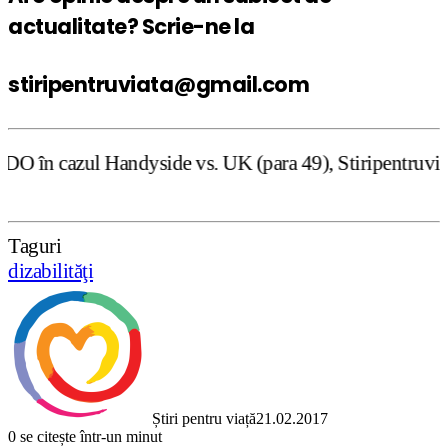
actualitate? Scrie-ne la
stiripentruviata@gmail.com
 vs. UK (para 49), Stiripentruviata.ro consideră că dezba
Taguri
dizabilităţi
Știri pentru viață
21.02.2017
0
se citește într-un minut