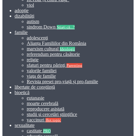
viol
adopţie
dizabilităţi
autism
sindrom Down
Știați că...?
familie
adolescenţi
Alianța Familiilor din România
marxism cultural
Ideologii
referendum pentru căsătorie
religie
sfaturi pentru părinţi
Parenting
valorile familiei
viaţa de familie
Revista presei pro-viață și pro-familie
libertate de conștiință
bioetică
eutanasie
moarte cerebrală
reproducere asistată
studii şi cercetări ştiinţifice
vaccinuri
Hot topic
sexualitate
castitate
PRO