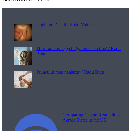
Poezii pentru viață
Copiii nenăscuți / Radu Voinescu
Murit-ai, copile, și tu (și lumea cu tine) / Radu
Buțu
Pruncului meu nenăscut / Radu Buțu
Melodii pentru viață
Comparing Casino Regulations
Across States in the US