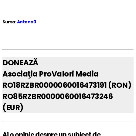
Sursa:
Antena3
DONEAZĂ
Asociaţia ProValori Media
RO18RZBR0000060016473191 (RON)
RO85RZBR0000060016473246
(EUR)
Ai o opinie despre un subiect de