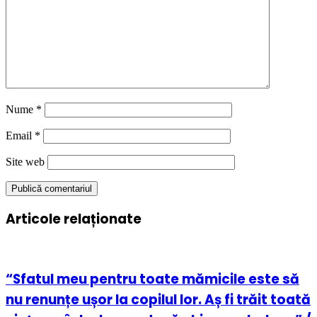
Nume
*
Email
*
Site web
Articole relaționate
“Sfatul meu pentru toate mămicile este să
nu renunțe ușor la copilul lor. Aș fi trăit toată