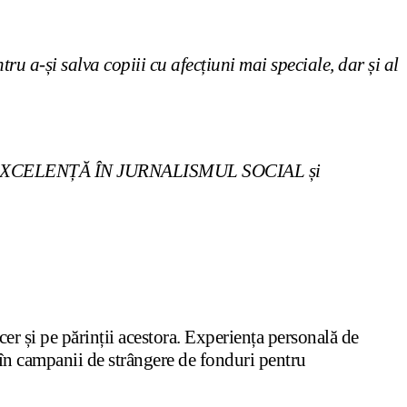
u a-și salva copiii cu afecțiuni mai speciale, dar și al
goriile EXCELENȚĂ ÎN JURNALISMUL SOCIAL și
er și pe părinții acestora. Experiența personală de
t în campanii de strângere de fonduri pentru