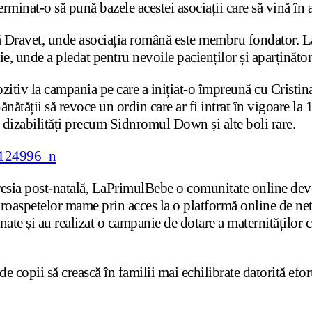
erminat-o să pună bazele acestei asociații care să vină în a
 Dravet, unde asociația română este membru fondator. La s
e, unde a pledat pentru nevoile pacienților și aparținător
ozitiv la campania pe care a inițiat-o împreună cu Crist
tății să revoce un ordin care ar fi intrat în vigoare la 1
e dizabilități precum Sidnromul Down și alte boli rare.
depresia post-natală, LaPrimulBebe o comunitate online de
n proaspetelor mame prin acces la o platformă online de n
inate și au realizat o campanie de dotare a maternităților
copii să crească în familii mai echilibrate datorită efort