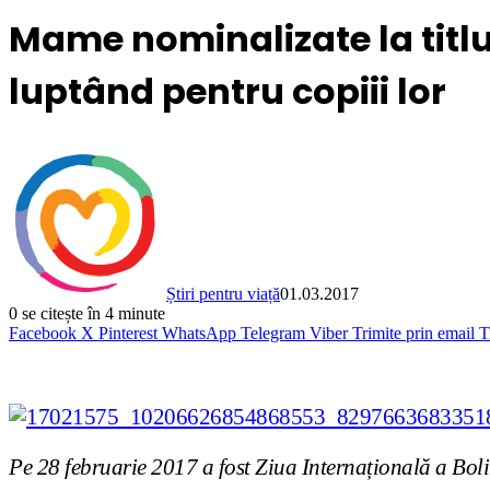
Mame nominalizate la titl
luptând pentru copiii lor
Știri pentru viață
01.03.2017
0
se citește în 4 minute
Facebook
X
Pinterest
WhatsApp
Telegram
Viber
Trimite prin email
T
Pe 28 februarie 2017 a fost Ziua Internațională a Bolil