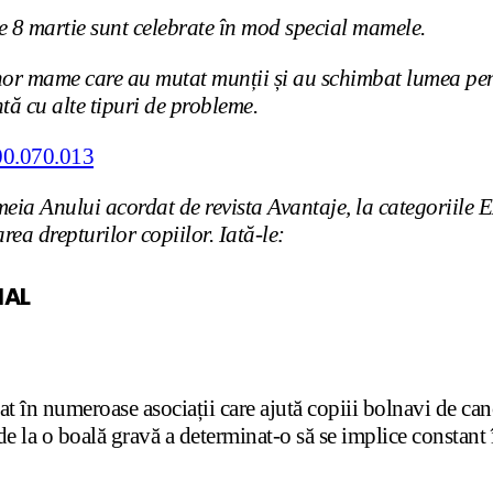
pe 8 martie sunt celebrate în mod special mamele.
nor mame care au mutat munții și au schimbat lumea pentr
tă cu alte tipuri de probleme.
e Femeia Anului acordat de revista Avantaje, la cate
drepturilor copiilor. Iată-le:
IAL
t în numeroase asociații care ajută copiii bolnavi de canc
 de la o boală gravă a determinat-o să se implice constan