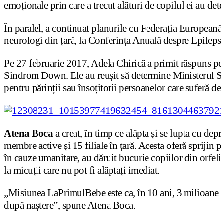
emoționale prin care a trecut alături de copilul ei au det
În paralel, a continuat planurile cu Federația Europeană
neurologi din țară, la Conferința Anuală despre Epilepsi
Pe 27 februarie 2017, Adela Chirică a primit răspuns p
Sindrom Down. Ele au reușit să determine Ministerul Sănă
pentru părinții sau însoțitorii persoanelor care suferă d
Atena Boca
a creat, în timp ce alăpta și se lupta cu 
membre active și 15 filiale în țară. Acesta oferă spriji
în cauze umanitare, au dăruit bucurie copiilor din orfel
la micuții care nu pot fi alăptați imediat.
„Misiunea LaPrimulBebe este ca, în 10 ani, 3 milioane de 
după naștere”, spune Atena Boca.