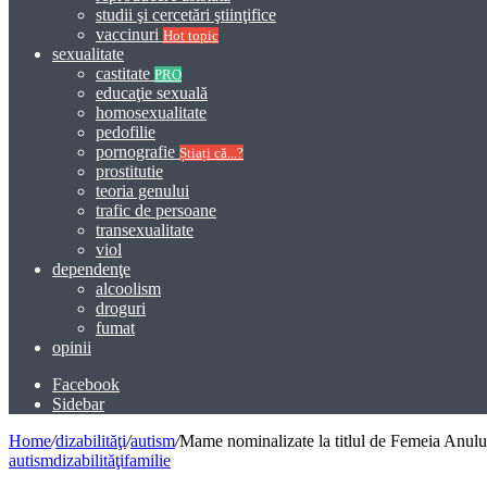
studii şi cercetări ştiinţifice
vaccinuri
Hot topic
sexualitate
castitate
PRO
educaţie sexuală
homosexualitate
pedofilie
pornografie
Știați că...?
prostitutie
teoria genului
trafic de persoane
transexualitate
viol
dependenţe
alcoolism
droguri
fumat
opinii
Facebook
Sidebar
Home
/
dizabilităţi
/
autism
/
Mame nominalizate la titlul de Femeia Anului
autism
dizabilităţi
familie