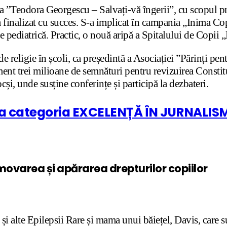
ția ”Teodora Georgescu – Salvați-vă îngerii”, cu scopul pr
a finalizat cu succes. S-a implicat în campania „Inima Cop
 pediatrică. Practic, o nouă aripă a Spitalului de Copii „
 de religie în școli, ca președintă a Asociației ”Părinți pen
ment trei milioane de semnături pentru revizuirea Constituți
ocși, unde susține conferințe și participă la dezbateri.
 la categoria EXCELENȚĂ ÎN JURNALIS
ovarea și apărarea drepturilor copiilor
și alte Epilepsii Rare și mama unui băiețel, Davis, care s