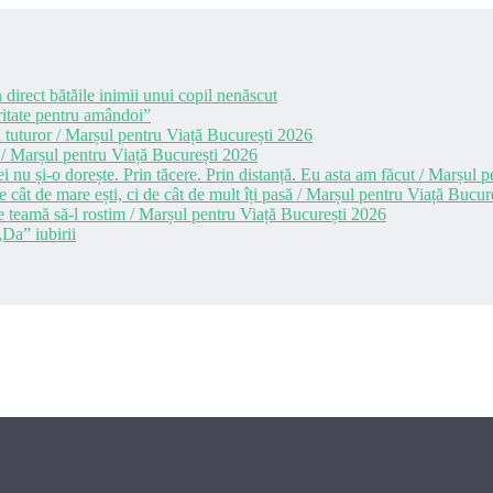
 direct bătăile inimii unui copil nenăscut
itate pentru amândoi”
 tuturor / Marșul pentru Viață București 2026
 / Marșul pentru Viață București 2026
i nu și-o dorește. Prin tăcere. Prin distanță. Eu asta am făcut / Marșul
cât de mare ești, ci de cât de mult îți pasă / Marșul pentru Viață Bucur
e teamă să-l rostim / Marșul pentru Viață București 2026
Da” iubirii