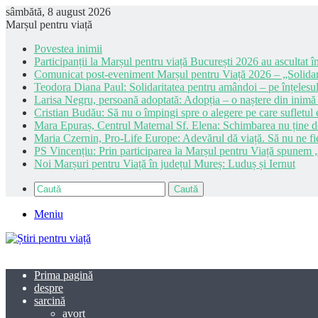
sâmbătă, 8 august 2026
Marșul pentru viață
Povestea inimii
Participanții la Marșul pentru viață București 2026 au ascultat în
Comunicat post-eveniment Marșul pentru Viață 2026 – „Solidar
Teodora Diana Paul: Solidaritatea pentru amândoi – pe înțelesul
Larisa Negru, persoană adoptată: Adopția – o naștere din inimă
Cristian Budău: Să nu o împingi spre o alegere pe care sufletul e
Mara Epuraș, Centrul Maternal Sf. Elena: Schimbarea nu ține de 
Maria Czernin, Pro-Life Europe: Adevărul dă viață. Să nu ne fi
PS Vincențiu: Prin participarea la Marșul pentru Viață spunem „
Noi Marșuri pentru Viață în județul Mureș: Luduș și Iernut
Caută
Meniu
Prima pagină
despre
sarcină
avort