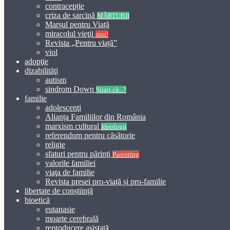
contracepție
criza de sarcină
MĂRTURII
Marșul pentru Viață
miracolul vieţii
nou!
Revista „Pentru viață”
viol
adopţie
dizabilităţi
autism
sindrom Down
Știați că...?
familie
adolescenţi
Alianța Familiilor din România
marxism cultural
Ideologii
referendum pentru căsătorie
religie
sfaturi pentru părinţi
Parenting
valorile familiei
viaţa de familie
Revista presei pro-viață și pro-familie
libertate de conștiință
bioetică
eutanasie
moarte cerebrală
reproducere asistată