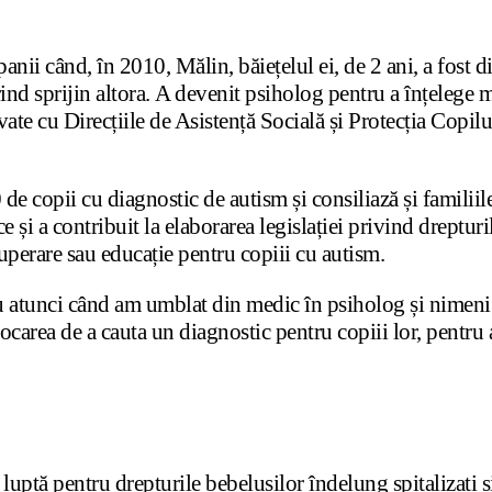
nii când, în 2010, Mălin, băiețelul ei, de 2 ani, a fost di
erind sprijin altora. A devenit psiholog pentru a înțelege 
vate cu Direcțiile de Asistență Socială și Protecția Copilu
 de copii cu diagnostic de autism și consiliază și familiile
 și a contribuit la elaborarea legislației privind drepturil
ecuperare sau educație pentru copiii cu autism.
 eu atunci când am umblat din medic în psiholog și nimen
ovocarea de a cauta un diagnostic pentru copiii lor, pentr
tă pentru drepturile bebelușilor îndelung spitalizați și 