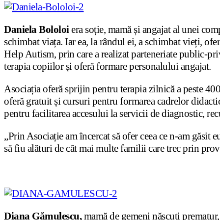
Daniela Bololoi
era soție, mamă și angajat al unei compa
schimbat viața. Iar ea, la rândul ei, a schimbat vieți, of
Help Autism, prin care a realizat parteneriate public-pri
terapia copiilor și oferă formare personalului angajat.
Asociația oferă sprijin pentru terapia zilnică a peste 400
oferă gratuit și cursuri pentru formarea cadrelor didactice
pentru facilitarea accesului la servicii de diagnostic, r
„Prin Asociație am încercat să ofer ceea ce n-am găsit
să fiu alături de cât mai multe familii care trec prin pr
Diana Gămulescu,
mamă de gemeni născuti prematur, lup