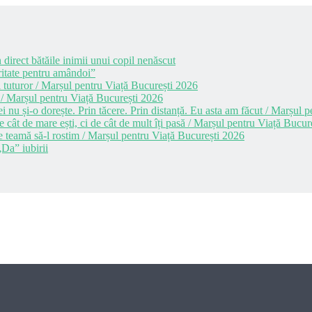
 direct bătăile inimii unui copil nenăscut
itate pentru amândoi”
 tuturor / Marșul pentru Viață București 2026
 / Marșul pentru Viață București 2026
i nu și-o dorește. Prin tăcere. Prin distanță. Eu asta am făcut / Marșul
cât de mare ești, ci de cât de mult îți pasă / Marșul pentru Viață Bucur
e teamă să-l rostim / Marșul pentru Viață București 2026
Da” iubirii