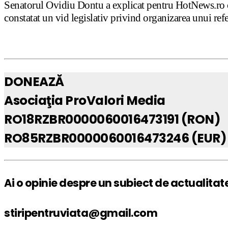
Senatorul Ovidiu Dontu a explicat pentru HotNews.ro ca 
constatat un vid legislativ privind organizarea unui ref
DONEAZĂ
Asociaţia ProValori Media
RO18RZBR0000060016473191 (RON)
RO85RZBR0000060016473246 (EUR)
Ai o opinie despre un subiect de actualitat
stiripentruviata@gmail.com