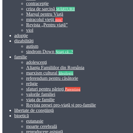
contracepție
criza de sarcină
MĂRTURII
Marșul pentru Viață
miracolul vieţii
nou!
Revista „Pentru viață”
viol
adopţie
dizabilităţi
autism
sindrom Down
Știați că...?
familie
adolescenţi
Alianța Familiilor din România
marxism cultural
Ideologii
referendum pentru căsătorie
religie
sfaturi pentru părinţi
Parenting
valorile familiei
viaţa de familie
Revista presei pro-viață și pro-familie
libertate de conștiință
bioetică
eutanasie
moarte cerebrală
reproducere asistată