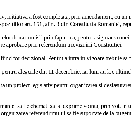
v, initiativa a fost completata, prin amendament, cu un no
pozitiilor art. 151, alin. 3 din Constitutia Romaniei, rep
elor doua comisii prin faptul ca, pentru asigurarea unei 
pre aprobare prin referendum a revizuirii Constitutiei.
iind for decizional. Pentru a intra in vigoare trebuie sa
pentru alegerile din 11 decembrie, iar luni au loc ultimel
 un proiect legislativ pentru organizarea si desfasurare
niei sa fie chemati sa isi exprime vointa, prin vot, in u
ru organizarea referendumului sa fie suportate de la buge