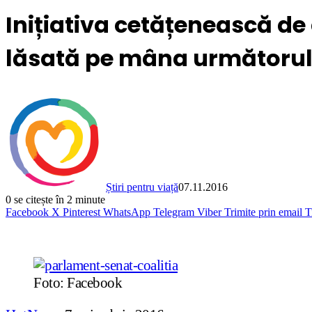
Inițiativa cetățenească de c
lăsată pe mâna următorul
Știri pentru viață
07.11.2016
0
se citește în 2 minute
Facebook
X
Pinterest
WhatsApp
Telegram
Viber
Trimite prin email
T
Foto: Facebook