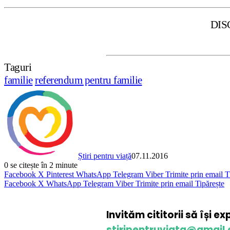
DISCLAIMER: Sti
Taguri
familie
referendum pentru familie
Știri pentru viață
07.11.2016
0
se citește în 2 minute
Facebook
X
Pinterest
WhatsApp
Telegram
Viber
Trimite prin email
T
Facebook
X
WhatsApp
Telegram
Viber
Trimite prin email
Tipărește
Invităm cititorii să își e
stiripentruviata@gmail