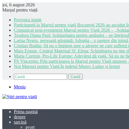
joi, 6 august 2026
Marșul pentru viață
Povestea inimii
Participanții la Marșul pentru viață București 2026 au ascultat în
Comunicat post-eveniment Marșul pentru Viață 2026 – „Solidar
Teodora Diana Paul: Solidaritatea pentru amândoi – pe înțelesul
Larisa Negru, persoană adoptată: Adopția – o naștere din inimă
Cristian Budău: Să nu o împingi spre o alegere pe care sufletul e
Mara Epuraș, Centrul Maternal Sf. Elena: Schimbarea nu ține de 
Maria Czernin, Pro-Life Europe: Adevărul dă viață. Să nu ne fi
PS Vincențiu: Prin participarea la Marșul pentru Viață spunem „
Noi Marșuri pentru Viață în județul Mureș: Luduș și Iernut
Caută
Meniu
Prima pagină
despre
sarcină
avort