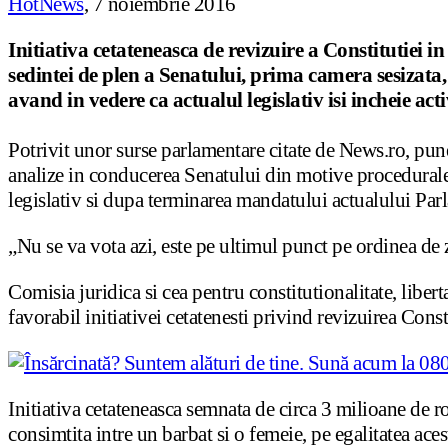
HotNews
, 7 noiembrie 2016
Initiativa cetateneasca de revizuire a Constitutiei in
sedintei de plen a Senatului, prima camera sesizata,
avand in vedere ca actualul legislativ isi incheie ac
Potrivit unor surse parlamentare citate de News.ro, pun
analize in conducerea Senatului din motive procedurale. 
legislativ si dupa terminarea mandatului actualului Parl
„Nu se va vota azi, este pe ultimul punct pe ordinea de z
Comisia juridica si cea pentru constitutionalitate, libe
favorabil initiativei cetatenesti privind revizuirea Const
Initiativa cetateneasca semnata de circa 3 milioane de ro
consimtita intre un barbat si o femeie, pe egalitatea acest