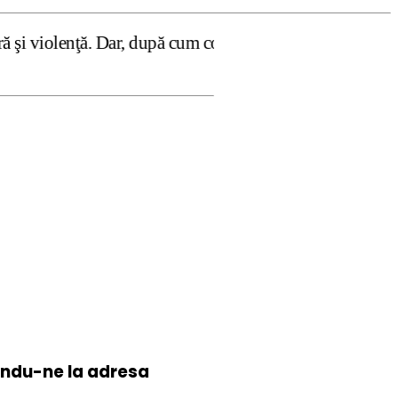
Dar, după cum confirmă şi CEDO în cazul Handyside vs. UK (
iindu-ne la
adresa