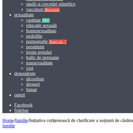
studii şi cercetări ştiinţifice
vaccinuri
Hot topic
sexualitate
castitate
PRO
educaţie sexuală
homosexualitate
pedofilie
pornografie
Știați că...?
prostitutie
teoria genului
trafic de persoane
transexualitate
viol
dependenţe
alcoolism
droguri
fumat
opinii
Facebook
Sidebar
Home
/
familie
/
Inițiativa cetățenească de clarificare a noțiunii de căsă
familie