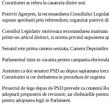
Constitutiei se refera la casatoria dintre soti.
Potrivit Agerpres, la recomandarea Consiliului Legislati
supune aprobarii prin referendum, organizat potrivit dis
Consiliul Legislativ motiveaza recomandarea inaintata c
printr-un articol distinct, si norma privind supunerea s
Senatul este prima camera sesizata, Camera Deputatilor f
Parlamentul intra in vacanta pentru campania electorala 
Amintim ca doi senatori PSD au depus saptamana trecuta
Constitutiei si cer dezbaterea in procedura de urgenta.
Proiectul de lege depus de PSD prevede ca cetatenii Roma
adoptarii propunerii de revizuire, iar cheltuielile pent
pentru adoptarea legii in Parlament.