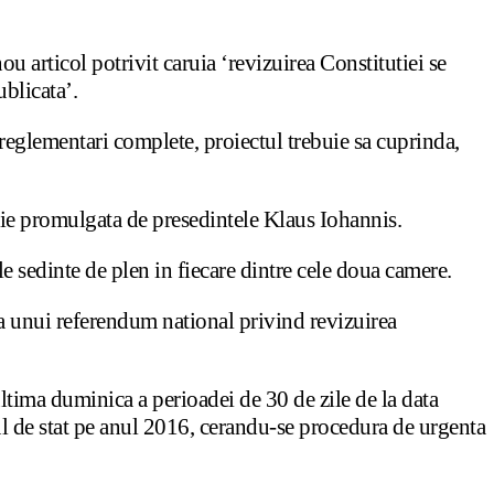
u articol potrivit caruia ‘revizuirea Constitutiei se
ublicata’.
reglementari complete, proiectul trebuie sa cuprinda,
 fie promulgata de presedintele Klaus Iohannis.
e sedinte de plen in fiecare dintre cele doua camere.
a unui referendum national privind revizuirea
ltima duminica a perioadei de 30 de zile de la data
tul de stat pe anul 2016, cerandu-se procedura de urgenta