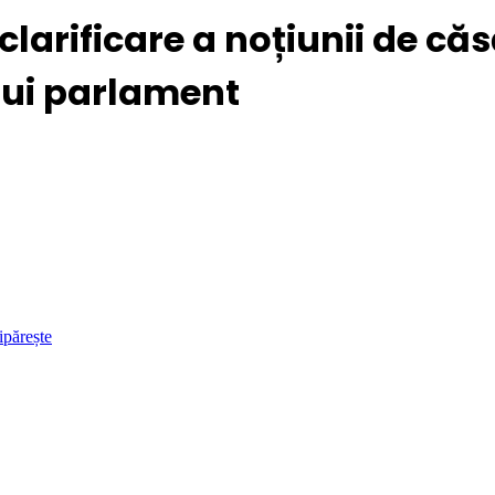
larificare a noțiunii de căs
ui parlament
ipărește