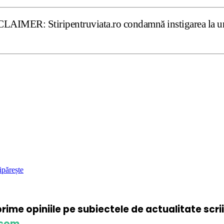
ripentruviata.ro condamnă instigarea la ură şi violenţă. 
ipărește
xprime opiniile pe subiectele de actualitate scr
.com