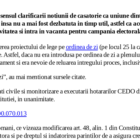
 sensul clarificarii notiunii de casatorie ca uniune din
 insa nu a mai fost dezbatuta in timp util, astfel ca
tivitatea si intra in vacanta pentru campania electoral
erea proiectului de lege pe
ordinea de zi
(pe locul 25 la c
Astfel, daca nu era introdusa pe ordinea de zi a plenului
ament si era nevoie de reluarea intregului proces, inclusi
i”, au mai mentionat sursele citate.
rtati civile si monitorizare a executarii hotararilor CED
itutiei, in unanimitate.
mani, ce vizeaza modificarea art. 48, alin. 1 din Constitu
ora si pe dreptul si indatorirea parintilor de a asigura cre