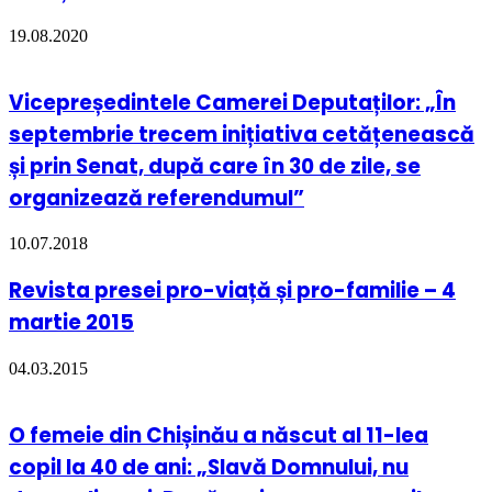
19.08.2020
Vicepreședintele Camerei Deputaților: „În
septembrie trecem inițiativa cetățenească
și prin Senat, după care în 30 de zile, se
organizează referendumul”
10.07.2018
Revista presei pro-viață și pro-familie – 4
martie 2015
04.03.2015
O femeie din Chișinău a născut al 11-lea
copil la 40 de ani: „Slavă Domnului, nu