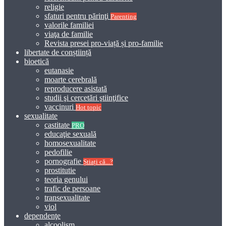
religie
sfaturi pentru părinţi
Parenting
valorile familiei
viaţa de familie
Revista presei pro-viață și pro-familie
libertate de conștiință
bioetică
eutanasie
moarte cerebrală
reproducere asistată
studii şi cercetări ştiinţifice
vaccinuri
Hot topic
sexualitate
castitate
PRO
educaţie sexuală
homosexualitate
pedofilie
pornografie
Știați că...?
prostitutie
teoria genului
trafic de persoane
transexualitate
viol
dependenţe
alcoolism