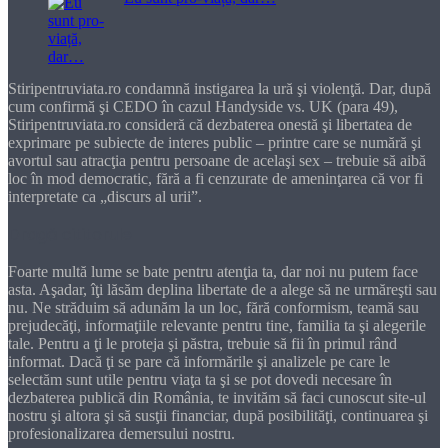
Stiripentruviata.ro condamnă instigarea la ură şi violenţă. Dar, după
cum confirmă şi CEDO în cazul Handyside vs. UK (para 49),
Stiripentruviata.ro consideră că dezbaterea onestă şi libertatea de
exprimare pe subiecte de interes public – printre care se numără şi
avortul sau atracţia pentru persoane de acelaşi sex – trebuie să aibă
loc în mod democratic, fără a fi cenzurate de ameninţarea că vor fi
interpretate ca „discurs al urii”.
Dragă cititorule
Foarte multă lume se bate pentru atenţia ta, dar noi nu putem face
asta. Aşadar, îţi lăsăm deplina libertate de a alege să ne urmăreşti sau
nu. Ne străduim să adunăm la un loc, fără conformism, teamă sau
prejudecăţi, informaţiile relevante pentru tine, familia ta şi alegerile
tale. Pentru a ţi le proteja şi păstra, trebuie să fii în primul rând
informat. Dacă ţi se pare că informările şi analizele pe care le
selectăm sunt utile pentru viaţa ta şi se pot dovedi necesare în
dezbaterea publică din România, te invităm să faci cunoscut site-ul
nostru şi altora şi să susţii financiar, după posibilităţi, continuarea şi
profesionalizarea demersului nostru.