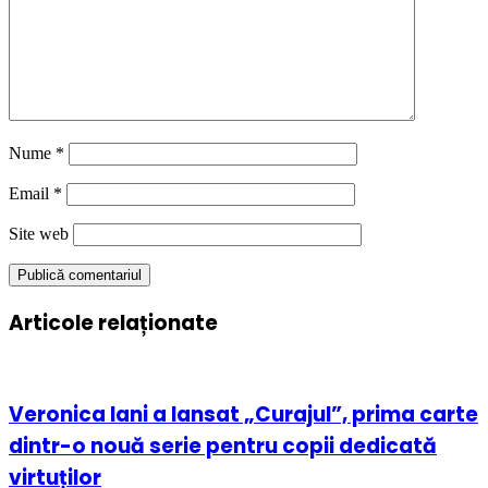
Nume
*
Email
*
Site web
Articole relaționate
Veronica Iani a lansat „Curajul”, prima carte
dintr-o nouă serie pentru copii dedicată
virtuților