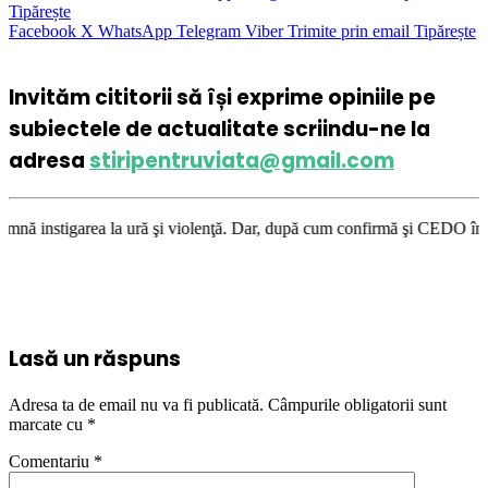
Tipărește
Facebook
X
WhatsApp
Telegram
Viber
Trimite prin email
Tipărește
Invităm cititorii să își exprime opiniile pe
subiectele de actualitate scriindu-ne la
adresa
stiripentruviata@gmail.com
a la ură şi violenţă. Dar, după cum confirmă şi CEDO în cazul Handyside 
Lasă un răspuns
Adresa ta de email nu va fi publicată.
Câmpurile obligatorii sunt
marcate cu
*
Comentariu
*