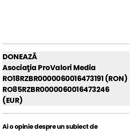
DONEAZĂ
Asociaţia ProValori Media
RO18RZBR0000060016473191 (RON)
RO85RZBR0000060016473246
(EUR)
Ai o opinie despre un subiect de