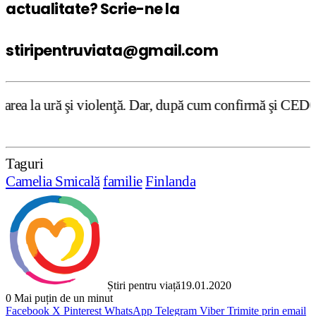
actualitate? Scrie-ne la
stiripentruviata@gmail.com
 violenţă. Dar, după cum confirmă şi CEDO în cazul Handys
Taguri
Camelia Smicală
familie
Finlanda
Știri pentru viață
19.01.2020
0
Mai puțin de un minut
Facebook
X
Pinterest
WhatsApp
Telegram
Viber
Trimite prin email