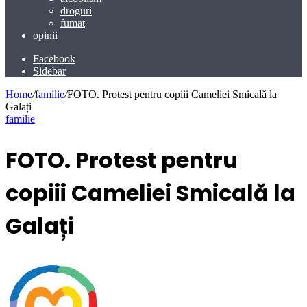
droguri
fumat
opinii
Facebook
Sidebar
Home
/
familie
/
FOTO. Protest pentru copiii Cameliei Smicală la
Galați
familie
FOTO. Protest pentru
copiii Cameliei Smicală la
Galați