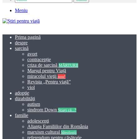
Meniu
Prima pagină
despre
sarcină
avort
contracepție
criza de sarcină
MĂRTURII
Marșul pentru Viață
miracolul vieţii
nou!
Revista „Pentru viață”
viol
adopţie
dizabilităţi
autism
sindrom Down
Știați că...?
familie
adolescenţi
Alianța Familiilor din România
marxism cultural
Ideologii
referendum pentru căsătorie