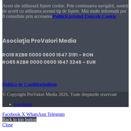
Acest site utilizează fișiere cookie. Prin continuarea navigării, sunteți
de acord cu utilizarea acestui tip de fișiere. Mai multe informații pot
fi consultate prin accesarea
Politicii privind Fișierele Cookie
DONEAZĂ!
Asociaţia ProValori Media
RO18 RZBR 0000 0600 1647 3191 – RON
RO85 RZBR 0000 0600 1647 3246 – EUR
Politica de Confidențialitate
© Copyright ProValori Media 2026, Toate drepturile rezervate
Facebook
Facebook
X
WhatsApp
Telegram
Back to top button
Close