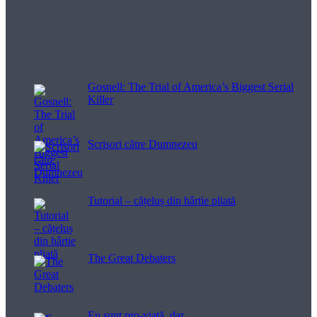
Filme pentru viață
Gosnell: The Trial of America’s Biggest Serial
Killer
Scrisori către Dumnezeu
Tutorial – cățeluș din hârtie pliată
The Great Debaters
Eu sunt pro-viață, dar…