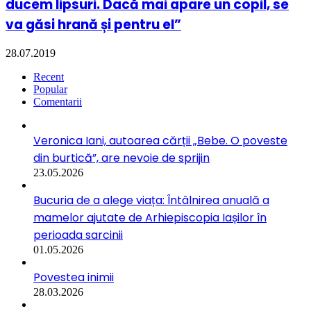
ducem lipsuri. Dacă mai apare un copil, se
va găsi hrană și pentru el”
28.07.2019
Recent
Popular
Comentarii
Veronica Iani, autoarea cărții „Bebe. O poveste
din burtică”, are nevoie de sprijin
23.05.2026
Bucuria de a alege viața: Întâlnirea anuală a
mamelor ajutate de Arhiepiscopia Iașilor în
perioada sarcinii
01.05.2026
Povestea inimii
28.03.2026