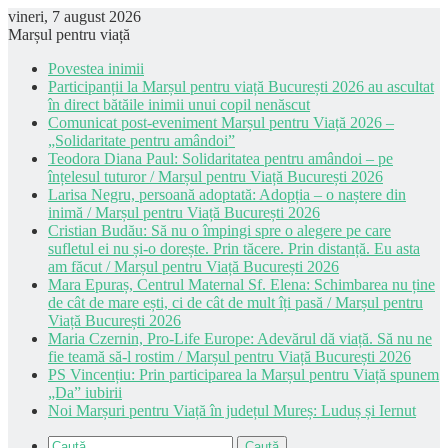
vineri, 7 august 2026
Marșul pentru viață
Povestea inimii
Participanții la Marșul pentru viață București 2026 au ascultat
în direct bătăile inimii unui copil nenăscut
Comunicat post-eveniment Marșul pentru Viață 2026 –
„Solidaritate pentru amândoi”
Teodora Diana Paul: Solidaritatea pentru amândoi – pe
înțelesul tuturor / Marșul pentru Viață București 2026
Larisa Negru, persoană adoptată: Adopția – o naștere din
inimă / Marșul pentru Viață București 2026
Cristian Budău: Să nu o împingi spre o alegere pe care
sufletul ei nu și-o dorește. Prin tăcere. Prin distanță. Eu asta
am făcut / Marșul pentru Viață București 2026
Mara Epuraș, Centrul Maternal Sf. Elena: Schimbarea nu ține
de cât de mare ești, ci de cât de mult îți pasă / Marșul pentru
Viață București 2026
Maria Czernin, Pro-Life Europe: Adevărul dă viață. Să nu ne
fie teamă să-l rostim / Marșul pentru Viață București 2026
PS Vincențiu: Prin participarea la Marșul pentru Viață spunem
„Da” iubirii
Noi Marșuri pentru Viață în județul Mureș: Luduș și Iernut
Caută