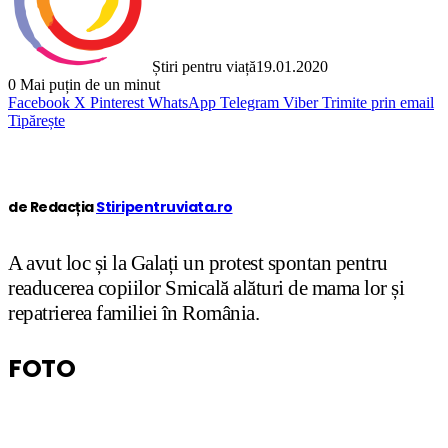
Știri pentru viață
19.01.2020
0
Mai puțin de un minut
Facebook
X
Pinterest
WhatsApp
Telegram
Viber
Trimite prin email
Tipărește
de Redacția
Stiripentruviata.ro
A avut loc și la Galați un protest spontan pentru
readucerea copiilor Smicală alături de mama lor și
repatrierea familiei în România.
FOTO