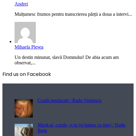
Andrei
Mulțumesc frumos pentru transcrierea părții a doua a intervi...
Mihaela Pleșea
Un destin minunat, slavă Domnului! De abia acum am
observat,...
Find us on Facebook
Poezii pentru viață
Copiii nenăscuți / Radu Voinescu
Murit-ai, copile, și tu (și lumea cu tine) / Radu
Buțu