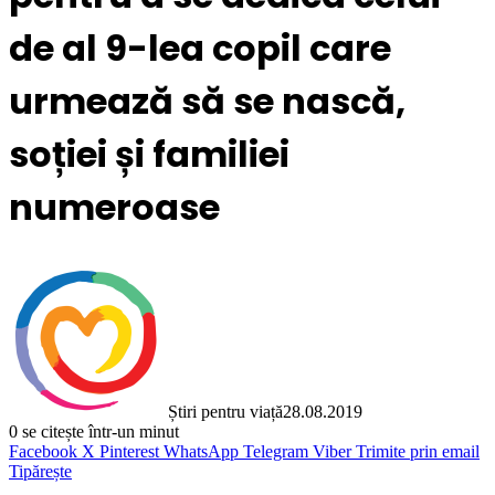
de al 9-lea copil care
urmează să se nască,
soției și familiei
numeroase
Știri pentru viață
28.08.2019
0
se citește într-un minut
Facebook
X
Pinterest
WhatsApp
Telegram
Viber
Trimite prin email
Tipărește