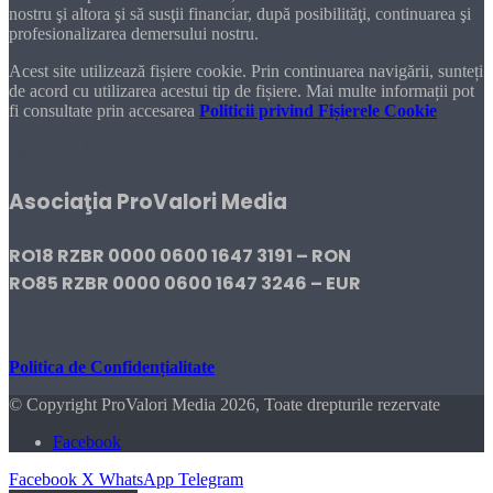
nostru şi altora şi să susţii financiar, după posibilităţi, continuarea şi
profesionalizarea demersului nostru.
Acest site utilizează fișiere cookie. Prin continuarea navigării, sunteți
de acord cu utilizarea acestui tip de fișiere. Mai multe informații pot
fi consultate prin accesarea
Politicii privind Fișierele Cookie
DONEAZĂ!
Asociaţia ProValori Media
RO18 RZBR 0000 0600 1647 3191 – RON
RO85 RZBR 0000 0600 1647 3246 – EUR
Politica de Confidențialitate
© Copyright ProValori Media 2026, Toate drepturile rezervate
Facebook
Facebook
X
WhatsApp
Telegram