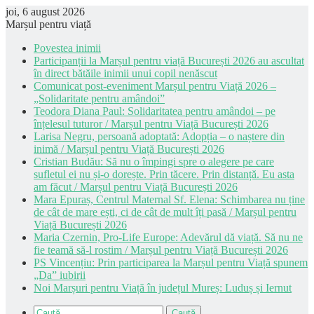
joi, 6 august 2026
Marșul pentru viață
Povestea inimii
Participanții la Marșul pentru viață București 2026 au ascultat
în direct bătăile inimii unui copil nenăscut
Comunicat post-eveniment Marșul pentru Viață 2026 –
„Solidaritate pentru amândoi”
Teodora Diana Paul: Solidaritatea pentru amândoi – pe
înțelesul tuturor / Marșul pentru Viață București 2026
Larisa Negru, persoană adoptată: Adopția – o naștere din
inimă / Marșul pentru Viață București 2026
Cristian Budău: Să nu o împingi spre o alegere pe care
sufletul ei nu și-o dorește. Prin tăcere. Prin distanță. Eu asta
am făcut / Marșul pentru Viață București 2026
Mara Epuraș, Centrul Maternal Sf. Elena: Schimbarea nu ține
de cât de mare ești, ci de cât de mult îți pasă / Marșul pentru
Viață București 2026
Maria Czernin, Pro-Life Europe: Adevărul dă viață. Să nu ne
fie teamă să-l rostim / Marșul pentru Viață București 2026
PS Vincențiu: Prin participarea la Marșul pentru Viață spunem
„Da” iubirii
Noi Marșuri pentru Viață în județul Mureș: Luduș și Iernut
Caută