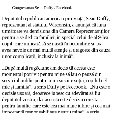
Congressman Sean Duffy / Facebook
Deputatul republican american pro-viață, Sean Duffy,
reprezentant al statului Wisconsin, a anunțat că luna
următoare va demisiona din Camera Reprezentanților
pentru a se dedica familiei, în special celui de al 9-lea
copil, care urmează să se nască în octombrie și „va
avea nevoie de mai multă atenție și dragoste din cauza
unor complicații, inclusiv la inimă”.
„După multă rugăciune am decis că acesta este
momentul potrivit pentru mine să iau o pauză din
serviciul public pentru a-mi susține soția, copilul cel
mic și familia”, a scris Duffy pe Facebook. „Nu este o
decizie ușoară, deoarece iubesc cu adevărat să fiu
deputatul vostru, dar aceasta este decizia corectă
pentru familie, care este cea mai mare iubire și cea mai
importantă responsabilitate pentru mine”, a scris