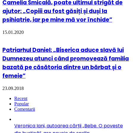
Camelia Smicală, poate ultimul strigăt de
ajutor: „Copiii au fost găsiți și duși la
psihiatrie, iar pe mine mă vor închide”
15.01.2020
Patriarhul Daniel: „Biserica aduce slavă lui
Dumnezeu atunci când promovează familia
bazată pe căsătoria dintre un bărbat și o
femeie”
23.09.2018
Recent
Popular
Comentarii
Veronica Iani, autoarea cărții „Bebe. O poveste