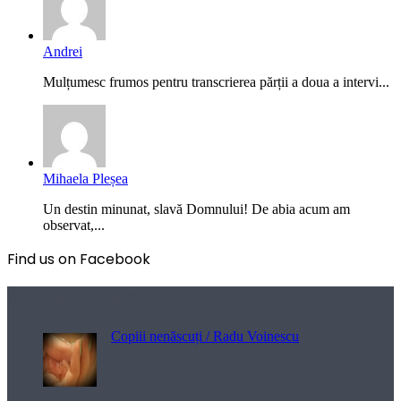
Andrei
Mulțumesc frumos pentru transcrierea părții a doua a intervi...
Mihaela Pleșea
Un destin minunat, slavă Domnului! De abia acum am
observat,...
Find us on Facebook
Poezii pentru viață
Copiii nenăscuți / Radu Voinescu