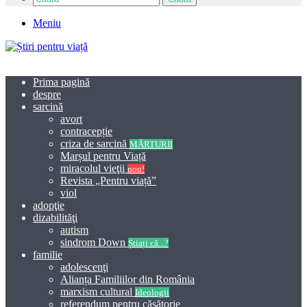
Meniu
Prima pagină
despre
sarcină
avort
contracepție
criza de sarcină
MĂRTURII
Marșul pentru Viață
miracolul vieţii
nou!
Revista „Pentru viață”
viol
adopţie
dizabilităţi
autism
sindrom Down
Știați că...?
familie
adolescenţi
Alianța Familiilor din România
marxism cultural
Ideologii
referendum pentru căsătorie