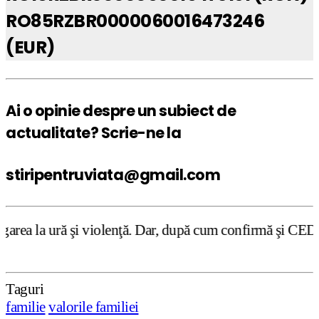
RO85RZBR0000060016473246
(EUR)
Ai o opinie despre un subiect de
actualitate? Scrie-ne la
stiripentruviata@gmail.com
violenţă. Dar, după cum confirmă şi CEDO în cazul Handysi
Taguri
familie
valorile familiei