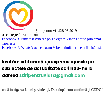
Știri pentru viață
28.08.2019
0
se citește într-un minut
Facebook
X
Pinterest
WhatsApp
Telegram
Viber
Trimite prin email
Tipărește
Facebook
X
WhatsApp
Telegram
Viber
Trimite prin email
Tipărește
Invităm cititorii să își exprime opiniile pe
subiectele de actualitate scriindu-ne la
adresa
stiripentruviata@gmail.com
 la ură şi violenţă. Dar, după cum confirmă şi CEDO în cazul Handyside v