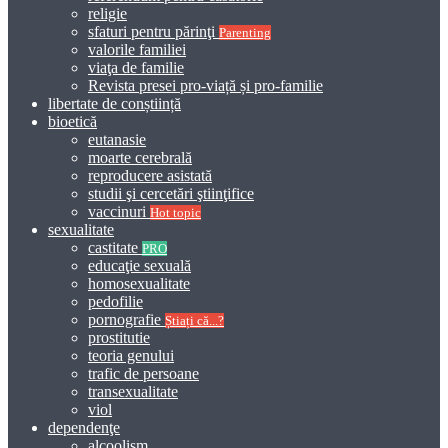
religie
sfaturi pentru părinţi
Parenting
valorile familiei
viaţa de familie
Revista presei pro-viață și pro-familie
libertate de conștiință
bioetică
eutanasie
moarte cerebrală
reproducere asistată
studii şi cercetări ştiinţifice
vaccinuri
Hot topic
sexualitate
castitate
PRO
educaţie sexuală
homosexualitate
pedofilie
pornografie
Știați că...?
prostitutie
teoria genului
trafic de persoane
transexualitate
viol
dependenţe
alcoolism