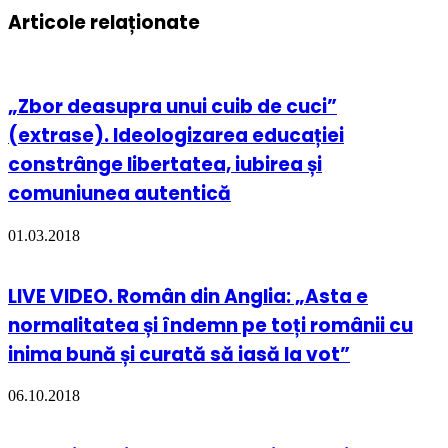
Articole relaționate
„Zbor deasupra unui cuib de cuci”
(extrase). Ideologizarea educației
constrânge libertatea, iubirea și
comuniunea autentică
01.03.2018
LIVE VIDEO. Român din Anglia: „Asta e
normalitatea și îndemn pe toți românii cu
inima bună și curată să iasă la vot”
06.10.2018