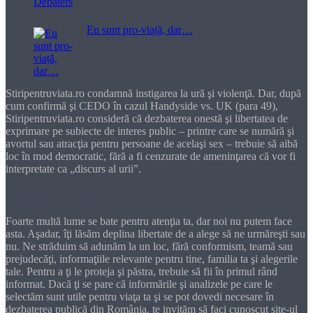
Eu sunt pro-viață, dar…
Stiripentruviata.ro condamnă instigarea la ură şi violenţă. Dar, după
cum confirmă şi CEDO în cazul Handyside vs. UK (para 49),
Stiripentruviata.ro consideră că dezbaterea onestă şi libertatea de
exprimare pe subiecte de interes public – printre care se numără şi
avortul sau atracţia pentru persoane de acelaşi sex – trebuie să aibă
loc în mod democratic, fără a fi cenzurate de ameninţarea că vor fi
interpretate ca „discurs al urii”.
Dragă cititorule
Foarte multă lume se bate pentru atenţia ta, dar noi nu putem face
asta. Aşadar, îţi lăsăm deplina libertate de a alege să ne urmăreşti sau
nu. Ne străduim să adunăm la un loc, fără conformism, teamă sau
prejudecăţi, informaţiile relevante pentru tine, familia ta şi alegerile
tale. Pentru a ţi le proteja şi păstra, trebuie să fii în primul rând
informat. Dacă ţi se pare că informările şi analizele pe care le
selectăm sunt utile pentru viaţa ta şi se pot dovedi necesare în
dezbaterea publică din România, te invităm să faci cunoscut site-ul