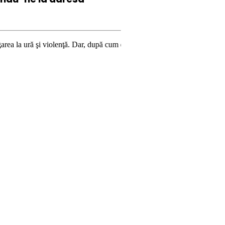
iolenţă. Dar, după cum confirmă şi CEDO în cazul Handyside vs. UK (para 