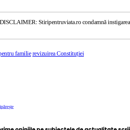
: Stiripentruviata.ro condamnă instigarea la ură şi violen
entru familie
revizuirea Constituției
ipărește
xprime opiniile pe subiectele de actualitate scr