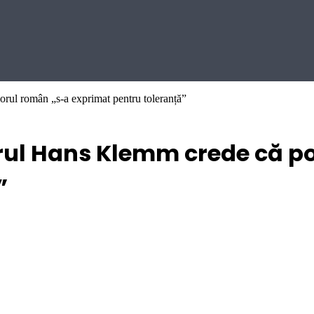
ul român „s-a exprimat pentru toleranță”
ul Hans Klemm crede că p
”