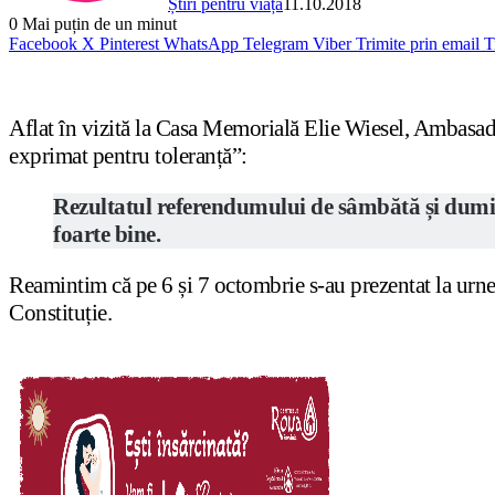
Știri pentru viață
11.10.2018
0
Mai puțin de un minut
Facebook
X
Pinterest
WhatsApp
Telegram
Viber
Trimite prin email
T
Aflat în vizită la Casa Memorială Elie Wiesel, Ambas
exprimat pentru toleranță”:
Rezultatul referendumului de sâmbătă și dumin
foarte bine.
Reamintim că pe 6 și 7 octombrie s-au prezentat la urne 
Constituție.