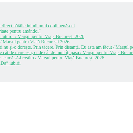
 direct bătăile inimii unui copil nenăscut
itate pentru amândoi”
 tuturor / Marșul pentru Viață București 2026
 / Marșul pentru Viață București 2026
i nu și-o dorește. Prin tăcere. Prin distanță. Eu asta am făcut / Marșul
cât de mare ești, ci de cât de mult îți pasă / Marșul pentru Viață Bucur
e teamă să-l rostim / Marșul pentru Viață București 2026
Da” iubirii