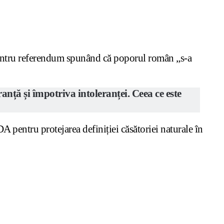
entru referendum spunând că poporul român „s-a
ță și împotriva intoleranței. Ceea ce este
 pentru protejarea definiției căsătoriei naturale în