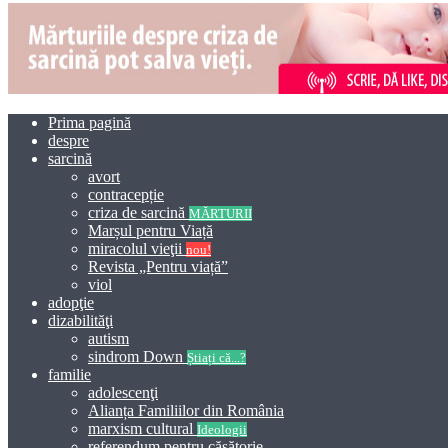
Prima pagină
despre
sarcină
avort
contracepție
criza de sarcină
MĂRTURII
Marșul pentru Viață
miracolul vieţii
nou!
Revista „Pentru viață”
viol
adopţie
dizabilităţi
autism
sindrom Down
Știați că...?
familie
adolescenţi
Alianța Familiilor din România
marxism cultural
Ideologii
referendum pentru căsătorie