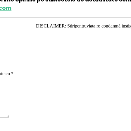
.com
DISCLAIMER: Stiripentruviata.ro condamnă instigarea la ură şi v
ate cu
*