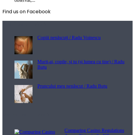
observat,...
Find us on Facebook
Poezii pentru viață
Copiii nenăscuți / Radu Voinescu
Murit-ai, copile, și tu (și lumea cu tine) / Radu
Buțu
Pruncului meu nenăscut / Radu Buțu
Melodii pentru viață
Comparing Casino Regulations