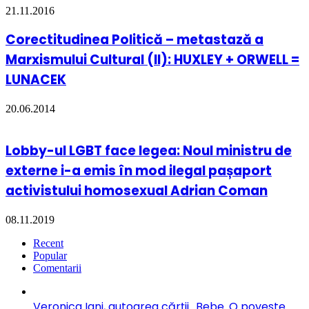
21.11.2016
Corectitudinea Politică – metastază a
Marxismului Cultural (II): HUXLEY + ORWELL =
LUNACEK
20.06.2014
Lobby-ul LGBT face legea: Noul ministru de
externe i-a emis în mod ilegal pașaport
activistului homosexual Adrian Coman
08.11.2019
Recent
Popular
Comentarii
Veronica Iani, autoarea cărții „Bebe. O poveste