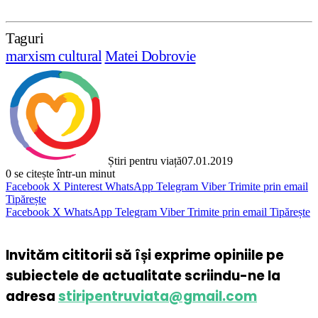
Taguri
marxism cultural
Matei Dobrovie
Știri pentru viață
07.01.2019
0
se citește într-un minut
Facebook
X
Pinterest
WhatsApp
Telegram
Viber
Trimite prin email
Tipărește
Facebook
X
WhatsApp
Telegram
Viber
Trimite prin email
Tipărește
Invităm cititorii să își exprime opiniile pe
subiectele de actualitate scriindu-ne la
adresa
stiripentruviata@gmail.com