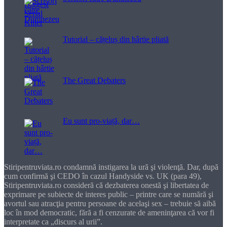
Tutorial – cățeluș din hârtie pliată
The Great Debaters
Eu sunt pro-viață, dar…
Stiripentruviata.ro condamnă instigarea la ură şi violenţă. Dar, după
cum confirmă şi CEDO în cazul Handyside vs. UK (para 49),
Stiripentruviata.ro consideră că dezbaterea onestă şi libertatea de
exprimare pe subiecte de interes public – printre care se numără şi
avortul sau atracţia pentru persoane de acelaşi sex – trebuie să aibă
loc în mod democratic, fără a fi cenzurate de ameninţarea că vor fi
interpretate ca „discurs al urii”.