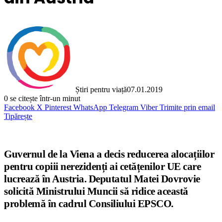
Știri pentru viață
07.01.2019
0
se citește într-un minut
Facebook
X
Pinterest
WhatsApp
Telegram
Viber
Trimite prin email
Tipărește
Guvernul de la Viena a decis reducerea alocațiilor
pentru copiii nerezidenți ai cetățenilor UE care
lucrează în Austria. Deputatul Matei Dovrovie
solicită Ministrului Muncii să ridice această
problemă în cadrul Consiliului EPSCO.