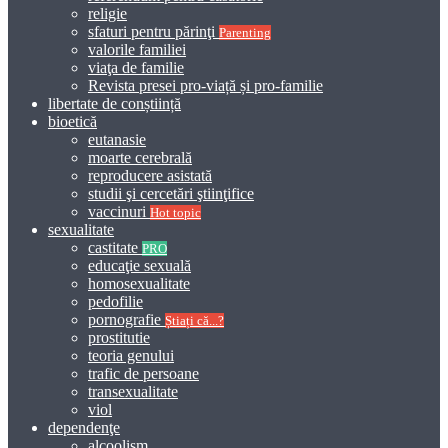
religie
sfaturi pentru părinţi
Parenting
valorile familiei
viaţa de familie
Revista presei pro-viață și pro-familie
libertate de conștiință
bioetică
eutanasie
moarte cerebrală
reproducere asistată
studii şi cercetări ştiinţifice
vaccinuri
Hot topic
sexualitate
castitate
PRO
educaţie sexuală
homosexualitate
pedofilie
pornografie
Știați că...?
prostitutie
teoria genului
trafic de persoane
transexualitate
viol
dependenţe
alcoolism