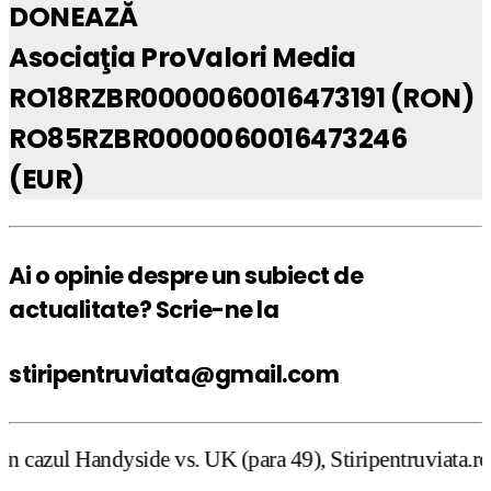
DONEAZĂ
Asociaţia ProValori Media
RO18RZBR0000060016473191 (RON)
RO85RZBR0000060016473246
(EUR)
Ai o opinie despre un subiect de
actualitate? Scrie-ne la
stiripentruviata@gmail.com
e vs. UK (para 49), Stiripentruviata.ro consideră că dezb