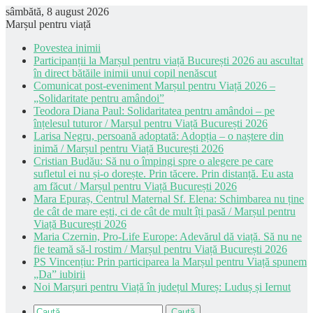
sâmbătă, 8 august 2026
Marșul pentru viață
Povestea inimii
Participanții la Marșul pentru viață București 2026 au ascultat
în direct bătăile inimii unui copil nenăscut
Comunicat post-eveniment Marșul pentru Viață 2026 –
„Solidaritate pentru amândoi”
Teodora Diana Paul: Solidaritatea pentru amândoi – pe
înțelesul tuturor / Marșul pentru Viață București 2026
Larisa Negru, persoană adoptată: Adopția – o naștere din
inimă / Marșul pentru Viață București 2026
Cristian Budău: Să nu o împingi spre o alegere pe care
sufletul ei nu și-o dorește. Prin tăcere. Prin distanță. Eu asta
am făcut / Marșul pentru Viață București 2026
Mara Epuraș, Centrul Maternal Sf. Elena: Schimbarea nu ține
de cât de mare ești, ci de cât de mult îți pasă / Marșul pentru
Viață București 2026
Maria Czernin, Pro-Life Europe: Adevărul dă viață. Să nu ne
fie teamă să-l rostim / Marșul pentru Viață București 2026
PS Vincențiu: Prin participarea la Marșul pentru Viață spunem
„Da” iubirii
Noi Marșuri pentru Viață în județul Mureș: Luduș și Iernut
Caută