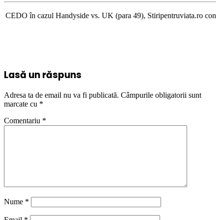
l Handyside vs. UK (para 49), Stiripentruviata.ro consideră că dezbatere
Lasă un răspuns
Adresa ta de email nu va fi publicată.
Câmpurile obligatorii sunt
marcate cu
*
Comentariu
*
Nume
*
Email
*