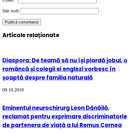
Site web
Articole relaționate
Diaspora: De teamă să nu își piardă jobul, o
româncă și colegii ei englezi vorbesc în
șoaptă despre familia naturală
09.10.2018
Eminentul neurochirurg Leon Dănăilă,
reclamat pentru exprimare discriminatorie
de partenera de viață a lui Remus Cernea