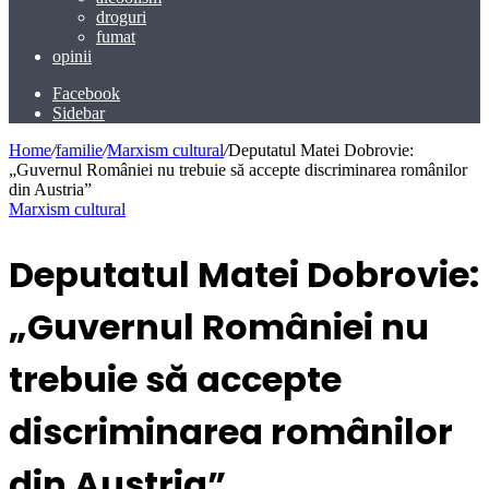
droguri
fumat
opinii
Facebook
Sidebar
Home
/
familie
/
Marxism cultural
/
Deputatul Matei Dobrovie:
„Guvernul României nu trebuie să accepte discriminarea românilor
din Austria”
Marxism cultural
Deputatul Matei Dobrovie:
„Guvernul României nu
trebuie să accepte
discriminarea românilor
din Austria”