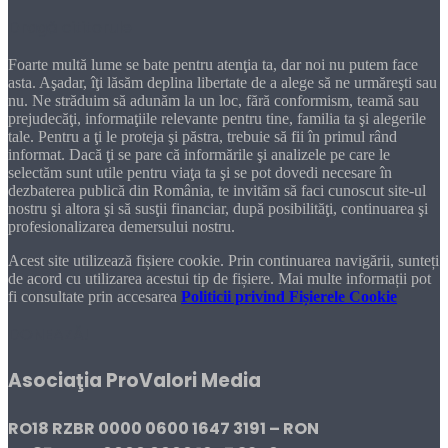
Dragă cititorule
Foarte multă lume se bate pentru atenţia ta, dar noi nu putem face
asta. Aşadar, îţi lăsăm deplina libertate de a alege să ne urmăreşti sau
nu. Ne străduim să adunăm la un loc, fără conformism, teamă sau
prejudecăţi, informaţiile relevante pentru tine, familia ta şi alegerile
tale. Pentru a ţi le proteja şi păstra, trebuie să fii în primul rând
informat. Dacă ţi se pare că informările şi analizele pe care le
selectăm sunt utile pentru viaţa ta şi se pot dovedi necesare în
dezbaterea publică din România, te invităm să faci cunoscut site-ul
nostru şi altora şi să susţii financiar, după posibilităţi, continuarea şi
profesionalizarea demersului nostru.
Acest site utilizează fișiere cookie. Prin continuarea navigării, sunteți
de acord cu utilizarea acestui tip de fișiere. Mai multe informații pot
fi consultate prin accesarea
Politicii privind Fișierele Cookie
DONEAZĂ!
Asociaţia ProValori Media
RO18 RZBR 0000 0600 1647 3191 – RON