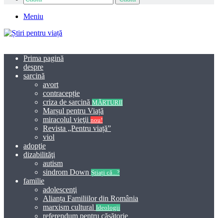
Meniu
Prima pagină
despre
sarcină
avort
contracepție
criza de sarcină
MĂRTURII
Marșul pentru Viață
miracolul vieţii
nou!
Revista „Pentru viață”
viol
adopţie
dizabilităţi
autism
sindrom Down
Știați că...?
familie
adolescenţi
Alianța Familiilor din România
marxism cultural
Ideologii
referendum pentru căsătorie