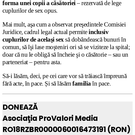
forma unei copii a căsătoriei
– rezervată de lege
cuplurilor de sex opus.
Mai mult, aşa cum a observat preşedintele Comisiei
Juridice, cadrul legal actual permite
inclusiv
cuplurilor de acelaşi sex
să dobândească bunuri în
comun, să îşi lase moşteniri ori să se viziteze la spital;
doar că nu le obligă să încheie şi o căsătorie – sau un
parteneriat – pentru asta.
Să-i lăsăm, deci, pe cei care vor să trăiască împreună
fără acte, în pace. Și să lăsăm
familia
în pace.
DONEAZĂ
Asociaţia ProValori Media
RO18RZBR0000060016473191 (RON)