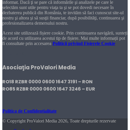
informat. Dacă ţi se pare că informările şi analizele pe care le
selectăm sunt utile pentru viaţa ta şi se pot dovedi necesare în
dezbaterea publică din România, te invităm să faci cunoscut site-ul
nostru şi altora şi să susţii financiar, după posibilităţi, continuarea şi
profesionalizarea demersului nostru.
Acest site utilizează fișiere cookie. Prin continuarea navigării, sunteți
de acord cu utilizarea acestui tip de fișiere. Mai multe informații pot
fi consultate prin accesarea
Politicii privind Fișierele Cookie
DONEAZĂ!
Asociaţia ProValori Media
RO18 RZBR 0000 0600 1647 3191 – RON
RO85 RZBR 0000 0600 1647 3246 – EUR
Politica de Confidențialitate
© Copyright ProValori Media 2026, Toate drepturile rezervate