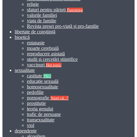
religie
sfaturi pentru părinţi
Parenting
valorile familiei
viaţa de familie
Revista presei pro-viață și pro-familie
libertate de conștiință
bioetică
eutanasie
moarte cerebrală
reproducere asistată
studii şi cercetări ştiinţifice
vaccinuri
Hot topic
sexualitate
castitate
PRO
educaţie sexuală
homosexualitate
pedofilie
pornografie
Știați că...?
prostitutie
teoria genului
trafic de persoane
transexualitate
viol
dependenţe
alcoolism