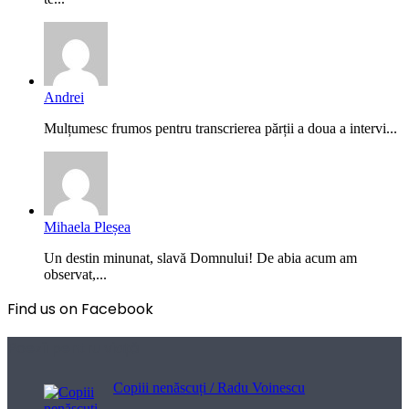
Andrei
Mulțumesc frumos pentru transcrierea părții a doua a intervi...
Mihaela Pleșea
Un destin minunat, slavă Domnului! De abia acum am
observat,...
Find us on Facebook
Poezii pentru viață
Copiii nenăscuți / Radu Voinescu