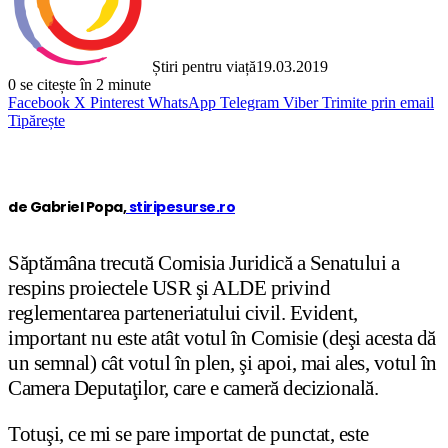
Știri pentru viață
19.03.2019
0
se citește în 2 minute
Facebook
X
Pinterest
WhatsApp
Telegram
Viber
Trimite prin email
Tipărește
de Gabriel Popa,
stiripesurse.ro
Săptămâna trecută Comisia Juridică a Senatului a
respins proiectele USR şi ALDE privind
reglementarea parteneriatului civil. Evident,
important nu este atât votul în Comisie (deşi acesta dă
un semnal) cât votul în plen, şi apoi, mai ales, votul în
Camera Deputaţilor, care e cameră decizională.
Totuşi, ce mi se pare importat de punctat, este