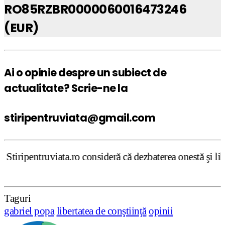
RO85RZBR0000060016473246
(EUR)
Ai o opinie despre un subiect de
actualitate? Scrie-ne la
stiripentruviata@gmail.com
ro consideră că dezbaterea onestă şi libertatea de exprim
Taguri
gabriel popa
libertatea de conştiinţă
opinii