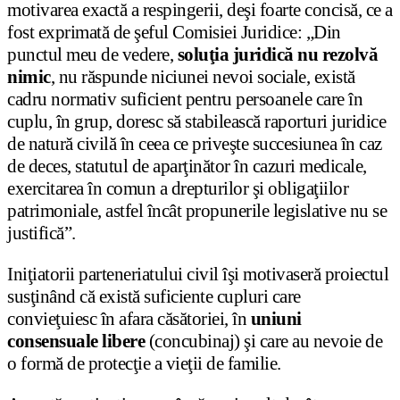
motivarea exactă a respingerii, deşi foarte concisă, ce a
fost exprimată de şeful Comisiei Juridice: „Din
punctul meu de vedere,
soluţia juridică nu rezolvă
nimic
, nu răspunde niciunei nevoi sociale, există
cadru normativ suficient pentru persoanele care în
cuplu, în grup, doresc să stabilească raporturi juridice
de natură civilă în ceea ce priveşte succesiunea în caz
de deces, statutul de aparţinător în cazuri medicale,
exercitarea în comun a drepturilor şi obligaţiilor
patrimoniale, astfel încât propunerile legislative nu se
justifică”.
Iniţiatorii parteneriatului civil îşi motivaseră proiectul
susţinând că există suficiente cupluri care
convieţuiesc în afara căsătoriei, în
uniuni
consensuale libere
(concubinaj) şi care au nevoie de
o formă de protecţie a vieţii de familie.