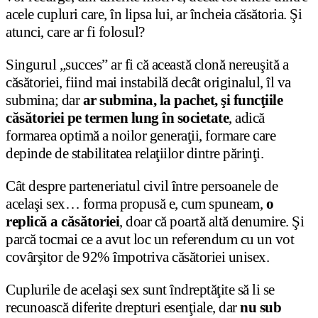
acele cupluri care, în lipsa lui, ar încheia căsătoria. Şi
atunci, care ar fi folosul?
Singurul „succes” ar fi că această clonă nereuşită a
căsătoriei, fiind mai instabilă decât originalul, îl va
submina; dar
ar submina, la pachet, şi funcţiile
căsătoriei pe termen lung în societate
, adică
formarea optimă a noilor generaţii, formare care
depinde de stabilitatea relaţiilor dintre părinţi.
Cât despre parteneriatul civil între persoanele de
acelaşi sex… forma propusă e, cum spuneam,
o
replică a căsătoriei
, doar că poartă altă denumire. Şi
parcă tocmai ce a avut loc un referendum cu un vot
covârşitor de 92% împotriva căsătoriei unisex.
Cuplurile de acelaşi sex sunt îndreptăţite să li se
recunoască diferite drepturi esenţiale, dar
nu sub