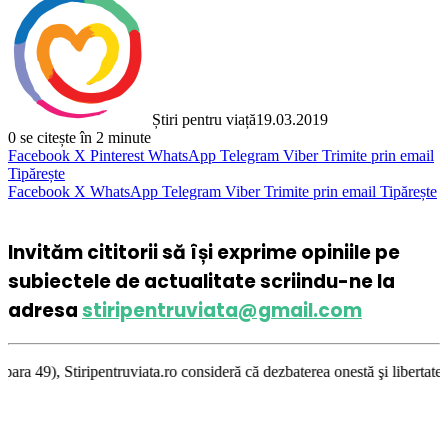
Știri pentru viață
19.03.2019
0
se citește în 2 minute
Facebook
X
Pinterest
WhatsApp
Telegram
Viber
Trimite prin email
Tipărește
Facebook
X
WhatsApp
Telegram
Viber
Trimite prin email
Tipărește
Invităm cititorii să își exprime opiniile pe
subiectele de actualitate scriindu-ne la
adresa
stiripentruviata@gmail.com
ruviata.ro consideră că dezbaterea onestă şi libertatea de exprimare pe 