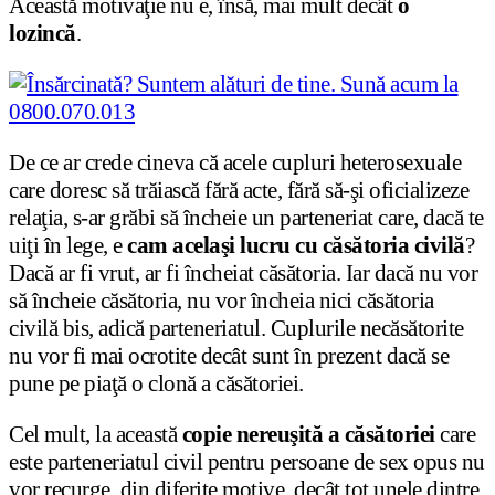
Această motivaţie nu e, însă, mai mult decât
o
lozincă
.
De ce ar crede cineva că acele cupluri heterosexuale
care doresc să trăiască fără acte, fără să-şi oficializeze
relaţia, s-ar grăbi să încheie un parteneriat care, dacă te
uiţi în lege, e
cam acelaşi lucru cu căsătoria civilă
?
Dacă ar fi vrut, ar fi încheiat căsătoria. Iar dacă nu vor
să încheie căsătoria, nu vor încheia nici căsătoria
civilă bis, adică parteneriatul. Cuplurile necăsătorite
nu vor fi mai ocrotite decât sunt în prezent dacă se
pune pe piaţă o clonă a căsătoriei.
Cel mult, la această
copie nereuşită a căsătoriei
care
este parteneriatul civil pentru persoane de sex opus nu
vor recurge, din diferite motive, decât tot unele dintre