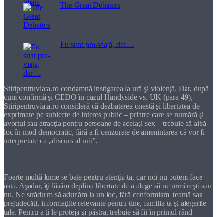
The Great Debaters
Eu sunt pro-viață, dar…
Stiripentruviata.ro condamnă instigarea la ură şi violenţă. Dar, după
cum confirmă şi CEDO în cazul Handyside vs. UK (para 49),
Stiripentruviata.ro consideră că dezbaterea onestă şi libertatea de
exprimare pe subiecte de interes public – printre care se numără şi
avortul sau atracţia pentru persoane de acelaşi sex – trebuie să aibă
loc în mod democratic, fără a fi cenzurate de ameninţarea că vor fi
interpretate ca „discurs al urii”.
Dragă cititorule
Foarte multă lume se bate pentru atenţia ta, dar noi nu putem face
asta. Aşadar, îţi lăsăm deplina libertate de a alege să ne urmăreşti sau
nu. Ne străduim să adunăm la un loc, fără conformism, teamă sau
prejudecăţi, informaţiile relevante pentru tine, familia ta şi alegerile
tale. Pentru a ţi le proteja şi păstra, trebuie să fii în primul rând