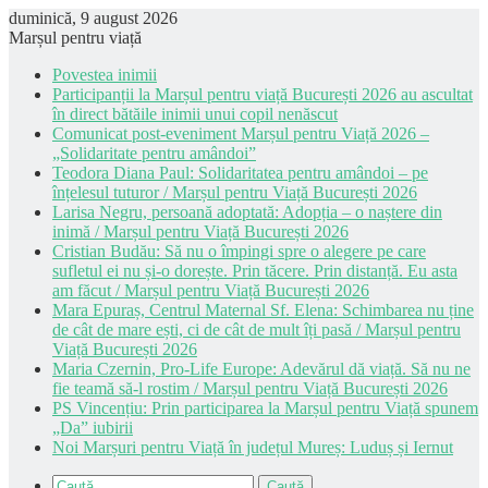
duminică, 9 august 2026
Marșul pentru viață
Povestea inimii
Participanții la Marșul pentru viață București 2026 au ascultat
în direct bătăile inimii unui copil nenăscut
Comunicat post-eveniment Marșul pentru Viață 2026 –
„Solidaritate pentru amândoi”
Teodora Diana Paul: Solidaritatea pentru amândoi – pe
înțelesul tuturor / Marșul pentru Viață București 2026
Larisa Negru, persoană adoptată: Adopția – o naștere din
inimă / Marșul pentru Viață București 2026
Cristian Budău: Să nu o împingi spre o alegere pe care
sufletul ei nu și-o dorește. Prin tăcere. Prin distanță. Eu asta
am făcut / Marșul pentru Viață București 2026
Mara Epuraș, Centrul Maternal Sf. Elena: Schimbarea nu ține
de cât de mare ești, ci de cât de mult îți pasă / Marșul pentru
Viață București 2026
Maria Czernin, Pro-Life Europe: Adevărul dă viață. Să nu ne
fie teamă să-l rostim / Marșul pentru Viață București 2026
PS Vincențiu: Prin participarea la Marșul pentru Viață spunem
„Da” iubirii
Noi Marșuri pentru Viață în județul Mureș: Luduș și Iernut
Caută