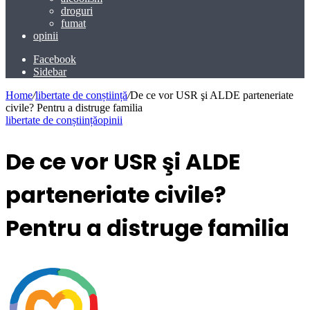
droguri
fumat
opinii
Facebook
Sidebar
Home
/
libertate de conștiință
/
De ce vor USR şi ALDE parteneriate
civile? Pentru a distruge familia
libertate de conștiință
opinii
De ce vor USR şi ALDE
parteneriate civile?
Pentru a distruge familia