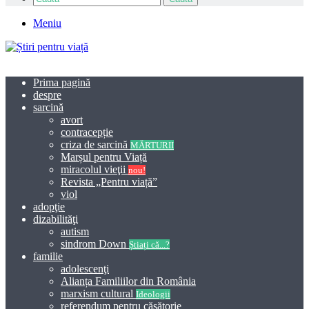
Meniu
Prima pagină
despre
sarcină
avort
contracepție
criza de sarcină
MĂRTURII
Marșul pentru Viață
miracolul vieţii
nou!
Revista „Pentru viață”
viol
adopţie
dizabilităţi
autism
sindrom Down
Știați că...?
familie
adolescenţi
Alianța Familiilor din România
marxism cultural
Ideologii
referendum pentru căsătorie